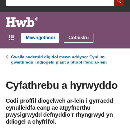
Mewngofnodi
Cofrestru
Gwella cadernid digidol mewn addysg: Cynllun
gweithredu i ddiogelu plant a phobl ifanc ar-lein
Cyfathrebu a hyrwyddo
Codi proffil diogelwch ar-lein i gyrraedd
cynulleidfa eang ac atgyfnerthu
pwysigrwydd defnyddio’r rhyngrwyd yn
ddiogel a chyfrifol.