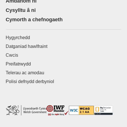
Amdanom ni
Cysylltu â ni
Cymorth a chefnogaeth
Hygyrchedd
Datganiad hawlfraint
Cwcis
Preifatrwydd
Telerau ac amodau
Polisi defnydd derbyniol