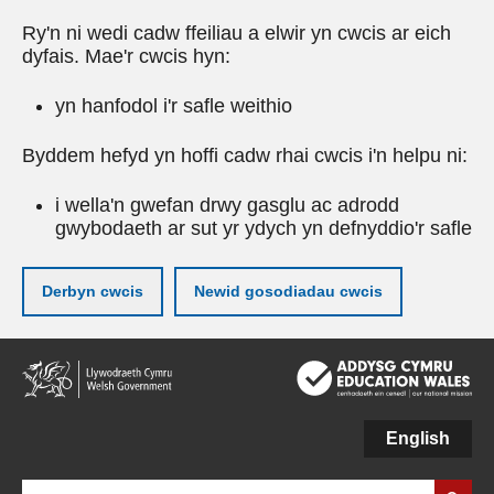
Ry'n ni wedi cadw ffeiliau a elwir yn cwcis ar eich
dyfais. Mae'r cwcis hyn:
yn hanfodol i'r safle weithio
Byddem hefyd yn hoffi cadw rhai cwcis i'n helpu ni:
i wella'n gwefan drwy gasglu ac adrodd
gwybodaeth ar sut yr ydych yn defnyddio'r safle
Derbyn cwcis
Newid gosodiadau cwcis
Neidio
i'r
prif
gynnwy
English