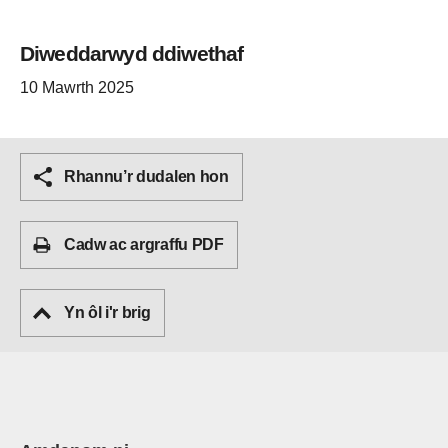
Diweddarwyd ddiwethaf
10 Mawrth 2025
Rhannu’r dudalen hon
Cadw ac argraffu PDF
Yn ôl i'r brig