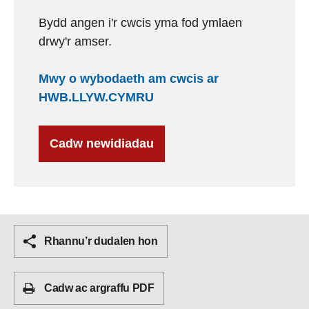
Bydd angen i'r cwcis yma fod ymlaen
drwy'r amser.
Mwy o wybodaeth am cwcis ar
HWB.LLYW.CYMRU
Cadw newidiadau
Rhannu’r dudalen hon
Cadw ac argraffu PDF