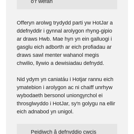
o’r wefan
Offeryn arolwg trydydd parti yw HotJar a
ddefnyddir i gynnal arolygon rhyng-gipio
ar draws Hwb. Mae hyn yn ein galluogi i
gasglu eich adborth ar eich profiadau ar
draws sawl menter wahanol megis
chwilio, llywio a dewisiadau defnydd.
Nid ydym yn caniatáu i Hotjar rannu eich
ymatebion i arolygon ac ni chaiff unrhyw
wybodaeth bersonol uniongyrchol ei
throsglwyddo i HotJar, sy'n golygu na ellir
eich adnabod yn unigol.
Peidiwch â defnyddio cwcis