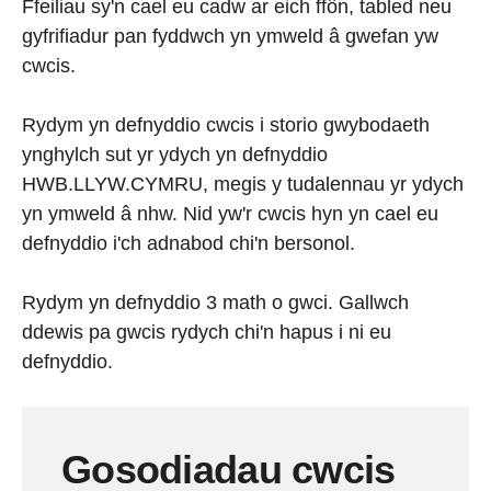
Ffeiliau sy'n cael eu cadw ar eich ffôn, tabled neu
gyfrifiadur pan fyddwch yn ymweld â gwefan yw
cwcis.
Rydym yn defnyddio cwcis i storio gwybodaeth
ynghylch sut yr ydych yn defnyddio
HWB.LLYW.CYMRU, megis y tudalennau yr ydych
yn ymweld â nhw. Nid yw'r cwcis hyn yn cael eu
defnyddio i'ch adnabod chi'n bersonol.
Rydym yn defnyddio 3 math o gwci. Gallwch
ddewis pa gwcis rydych chi'n hapus i ni eu
defnyddio.
Gosodiadau cwcis