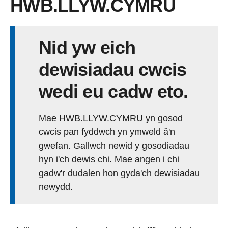
HWB.LLYW.CYMRU
Nid yw eich
dewisiadau cwcis
wedi eu cadw eto.
Mae HWB.LLYW.CYMRU yn gosod
cwcis pan fyddwch yn ymweld â'n
gwefan. Gallwch newid y gosodiadau
hyn i'ch dewis chi. Mae angen i chi
gadw'r dudalen hon gyda'ch dewisiadau
newydd.