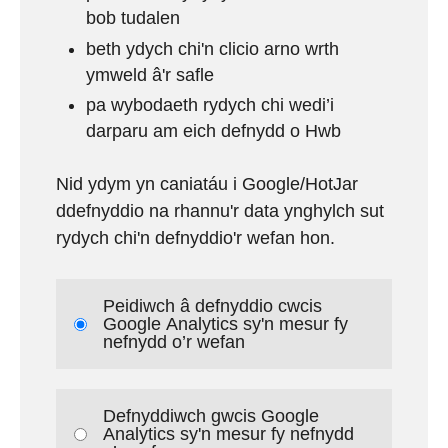
bob tudalen
beth ydych chi'n clicio arno wrth
ymweld â'r safle
pa wybodaeth rydych chi wedi’i
darparu am eich defnydd o Hwb
Nid ydym yn caniatáu i Google/HotJar
ddefnyddio na rhannu'r data ynghylch sut
rydych chi'n defnyddio'r wefan hon.
Peidiwch â defnyddio cwcis
Google Analytics sy'n mesur fy
nefnydd o’r wefan
Defnyddiwch gwcis Google
Analytics sy'n mesur fy nefnydd