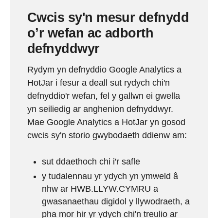
Cwcis sy'n mesur defnydd
o’r wefan ac adborth
defnyddwyr
Rydym yn defnyddio Google Analytics a
HotJar i fesur a deall sut rydych chi'n
defnyddio'r wefan, fel y gallwn ei gwella
yn seiliedig ar anghenion defnyddwyr.
Mae Google Analytics a HotJar yn gosod
cwcis sy'n storio gwybodaeth ddienw am:
sut ddaethoch chi i'r safle
y tudalennau yr ydych yn ymweld â
nhw ar HWB.LLYW.CYMRU a
gwasanaethau digidol y llywodraeth, a
pha mor hir yr ydych chi'n treulio ar