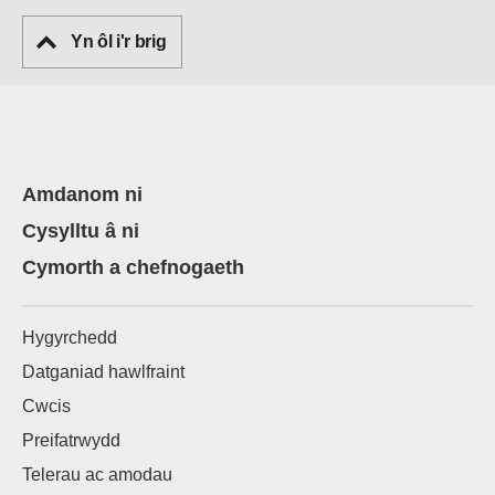
Yn ôl i'r brig
Amdanom ni
Cysylltu â ni
Cymorth a chefnogaeth
Hygyrchedd
Datganiad hawlfraint
Cwcis
Preifatrwydd
Telerau ac amodau