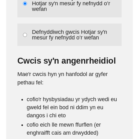
Hotjar sy'n mesur fy nefnydd o’r
wefan
Defnyddiwch gwcis Hotjar sy'n
mesur fy nefnydd o’r wefan
Cwcis sy'n angenrheidiol
Mae'r cwcis hyn yn hanfodol ar gyfer
pethau fel:
cofio'r hysbysiadau yr ydych wedi eu
gweld fel ein bod ni ddim yn eu
dangos i chi eto
cofio eich lle mewn ffurflen (er
enghraifft cais am drwydded)