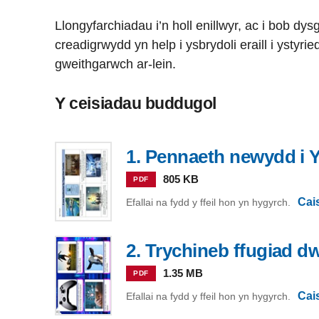
Llongyfarchiadau i’n holl enillwyr, ac i bob d
creadigrwydd yn help i ysbrydoli eraill i ystyri
gweithgarwch ar-lein.
Y ceisiadau buddugol
1. Pennaeth newydd i 
805 KB
PDF
Cai
Efallai na fydd y ffeil hon yn hygyrch.
2. Trychineb ffugiad d
1.35 MB
PDF
Cai
Efallai na fydd y ffeil hon yn hygyrch.