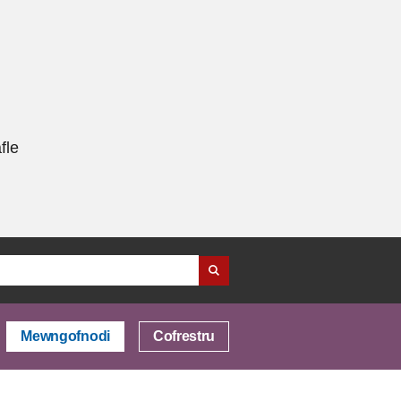
fle
Mewngofnodi
Cofrestru