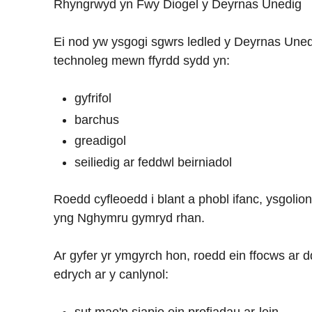
Rhyngrwyd yn Fwy Diogel y Deyrnas Unedig
Ei nod yw ysgogi sgwrs ledled y Deyrnas Uned
technoleg mewn ffyrdd sydd yn:
gyfrifol
barchus
greadigol
seiliedig ar feddwl beirniadol
Roedd cyfleoedd i blant a phobl ifanc, ysgolio
yng Nghymru gymryd rhan.
Ar gyfer yr ymgyrch hon, roedd ein ffocws ar dd
edrych ar y canlynol:
sut mae'n siapio ein profiadau ar-lein