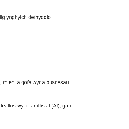
ig ynghylch defnyddio
n, rhieni a gofalwyr a busnesau
eallusrwydd artiffisial (AI), gan