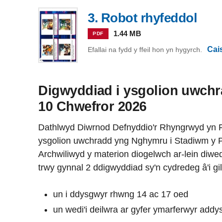
3. Robot rhyfeddol
1.44 MB
PDF
Cai
Efallai na fydd y ffeil hon yn hygyrch.
Digwyddiad i ysgolion uwch
10 Chwefror 2026
Dathlwyd Diwrnod Defnyddio'r Rhyngrwyd yn
ysgolion uwchradd yng Nghymru i Stadiwm y P
Archwiliwyd y materion diogelwch ar-lein diwed
trwy gynnal 2 ddigwyddiad sy'n cydredeg â'i gi
un i ddysgwyr rhwng 14 ac 17 oed
un wedi'i deilwra ar gyfer ymarferwyr addy