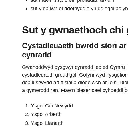
sut y gallwn ei ddefnyddio yn ddiogel ac yn 
Sut y gwnaethoch chi
Cystadleuaeth bwrdd stori ar
cynradd
Gwahoddwyd dysgwyr cynradd ledled Cymru 
cystadleuaeth greadigol. Gofynnwyd i ysgolion
deallusrwydd artiffisial a diogelwch ar-lein. D
a gymerodd ran. Mae’n bleser cael cyhoeddi b
Ysgol Cei Newydd
Ysgol Arberth
Ysgol Llanarth