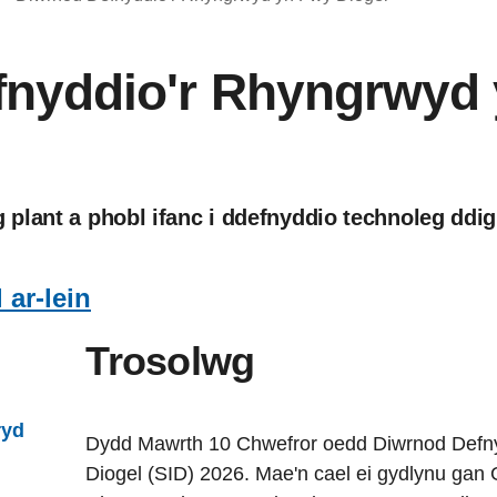
fnyddio'r Rhyngrwyd
plant a phobl ifanc i ddefnyddio technoleg ddi
ar-lein
Trosolwg
ryd
Dydd Mawrth 10 Chwefror oedd Diwrnod Defn
Diogel (SID) 2026. Mae'n cael ei gydlynu gan 