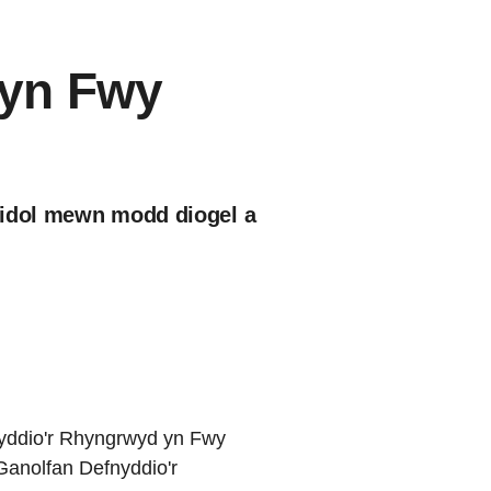
 yn Fwy
gidol mewn modd diogel a
yddio'r Rhyngrwyd yn Fwy
Ganolfan Defnyddio'r