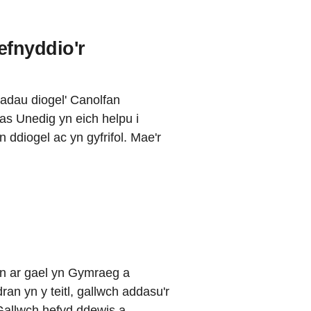
fnyddio'r
adau diogel' Canolfan
s Unedig yn eich helpu i
n ddiogel ac yn gyfrifol. Mae'r
n ar gael yn Gymraeg a
n yn y teitl, gallwch addasu'r
Gallwch hefyd ddewis a