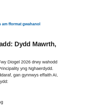
s am fformat gwahanol
radd: Dydd Mawrth,
 Fwy Diogel 2026 drwy wahodd
rincipality yng Nghaerdydd.
daraf, gan gynnwys effaith AI,
lydd:
sg