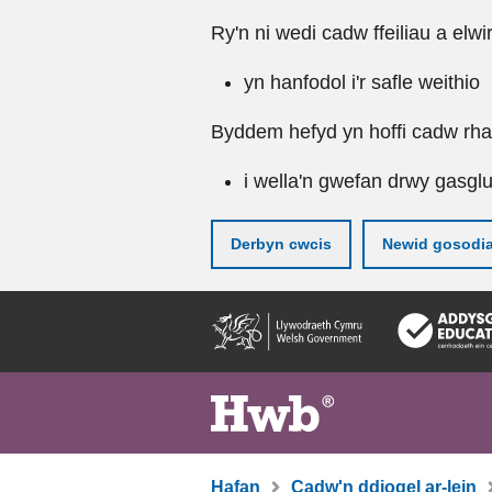
Ry'n ni wedi cadw ffeiliau a elwi
yn hanfodol i'r safle weithio
Byddem hefyd yn hoffi cadw rhai 
i wella'n gwefan drwy gasgl
Derbyn cwcis
Newid gosodi
Neidio
i'r
prif
gynnwy
Hafan
Cadw'n ddiogel ar-lein