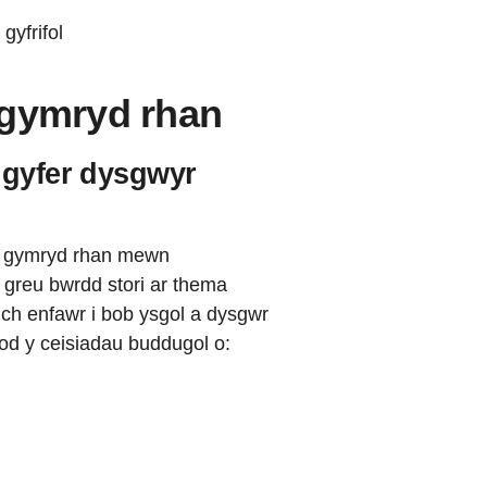
gyfrifol
 gymryd rhan
 gyfer dysgwyr
i gymryd rhan mewn
 greu bwrdd stori ar thema
iolch enfawr i bob ysgol a dysgwr
od y ceisiadau buddugol o: