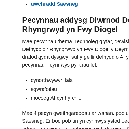
uwchradd Saesneg
Pecynnau addysg Diwrnod De
Rhyngrwyd yn Fwy Diogel
Mae pecynnau thema 'Technoleg glyfar, dewisi
Defnyddio'r Rhyngrwyd yn Fwy Diogel y Deyrna
drafod gyda dysgwyr sut y gellir defnyddio AI y
pecynnau'n cynnwys pynciau fel:
cynorthwywyr llais
sgwrsfotiau
moeseg AI cynhyrchiol
Mae 4 pecyn gweithgareddau ar wahân, pob u
Saesneg. Er bod pob un yn cynnwys ystod oedra
adnoddau i weddu i anghenion eich dysgwyr. 