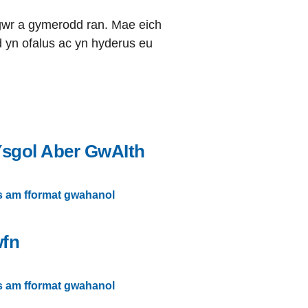
ysgwr a gymerodd ran. Mae eich
ed yn ofalus ac yn hyderus eu
Ysgol Aber GwAIth
s am fformat gwahanol
wfn
s am fformat gwahanol