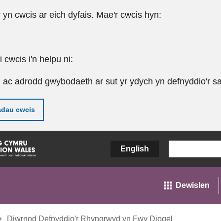
r yn cwcis ar eich dyfais. Mae'r cwcis hyn:
cwcis i'n helpu ni:
u ac adrodd gwybodaeth ar sut yr ydych yn defnyddio'r sa
adau cwcis
English
Dewislen
Diwrnod Defnyddio'r Rhyngrwyd yn Fwy Diogel