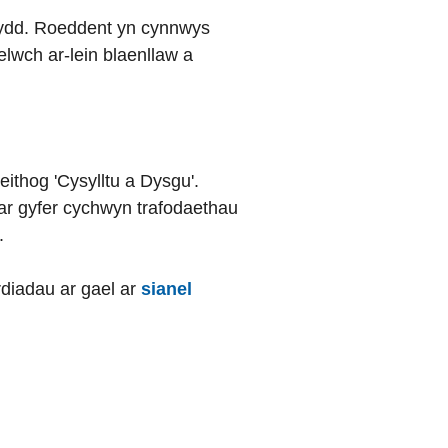
dydd. Roeddent yn cynnwys
lwch ar-lein blaenllaw a
ithog 'Cysylltu a Dysgu'.
r gyfer cychwyn trafodaethau
.
rdiadau ar gael ar
sianel