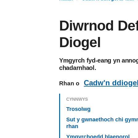
Diwrnod De
Diogel
Ymgyrch fyd-eang yn annog 
chadarnhaol.
Cadw'n ddiogel 
Rhan o
CYNNWYS
Trosolwg
Sut y gwnaethoch chi gym
rhan
Ymgyrchoedd blaenorol