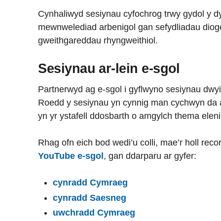
Cynhaliwyd sesiynau cyfochrog trwy gydol y 
mewnwelediad arbenigol gan sefydliadau dioge
gweithgareddau rhyngweithiol.
Sesiynau ar-lein e-sgol
Partnerwyd ag e-sgol i gyflwyno sesiynau dwyie
Roedd y sesiynau yn cynnig man cychwyn da a
yn yr ystafell ddosbarth o amgylch thema eleni
Rhag ofn eich bod wedi’u colli, mae’r holl reco
YouTube e-sgol
, gan ddarparu ar gyfer:
cynradd Cymraeg
cynradd Saesneg
uwchradd Cymraeg