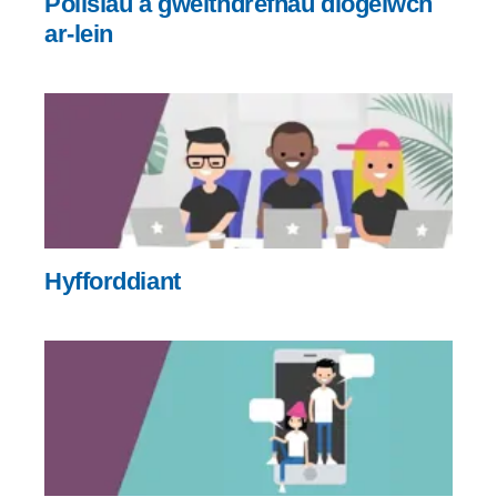
Polisïau a gweithdrefnau diogelwch
ar-lein
Hyfforddiant