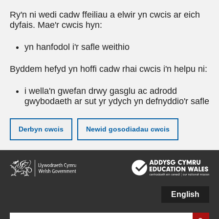
Ry'n ni wedi cadw ffeiliau a elwir yn cwcis ar eich
dyfais. Mae'r cwcis hyn:
yn hanfodol i'r safle weithio
Byddem hefyd yn hoffi cadw rhai cwcis i'n helpu ni:
i wella'n gwefan drwy gasglu ac adrodd
gwybodaeth ar sut yr ydych yn defnyddio'r safle
Derbyn cwcis
Newid gosodiadau cwcis
Neidio
i'r
prif
gynnwy
English