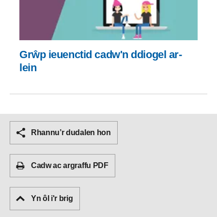
Grŵp ieuenctid cadw'n ddiogel ar-
lein
Rhannu’r dudalen hon
Cadw ac argraffu PDF
Yn ôl i'r brig