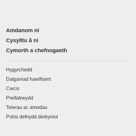
Amdanom ni
Cysylltu â ni
Cymorth a chefnogaeth
Hygyrchedd
Datganiad hawlfraint
Cwcis
Preifatrwydd
Telerau ac amodau
Polisi defnydd derbyniol