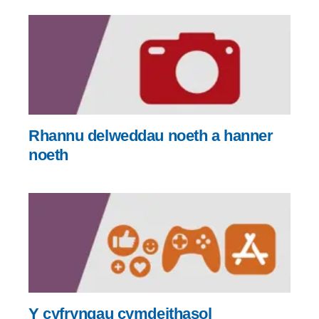
Rhannu delweddau noeth a hanner
noeth
Y cyfryngau cymdeithasol