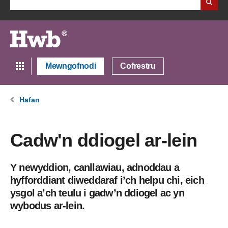
Mewngofnodi
Cofrestru
Hafan
Cadw'n ddiogel ar-lein
Y newyddion, canllawiau, adnoddau a
hyfforddiant diweddaraf i’ch helpu chi, eich
ysgol a’ch teulu i gadw’n ddiogel ac yn
wybodus ar-lein.