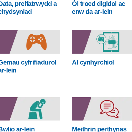
Data, preifatrwydd a
Ôl troed digidol ac
chydsyniad
enw da ar-lein
Gemau cyfrifiadurol
AI cynhyrchiol
ar-lein
Bwlio ar-lein
Meithrin perthynas