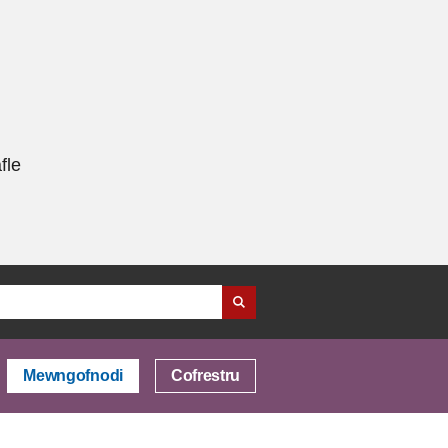
fle
Mewngofnodi
Cofrestru