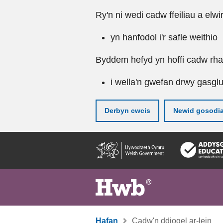
Ry'n ni wedi cadw ffeiliau a elwi
yn hanfodol i'r safle weithio
Byddem hefyd yn hoffi cadw rhai 
i wella'n gwefan drwy gasgl
Derbyn cwcis
Newid gosodi
Neidio
i'r
prif
gynnwy
Hafan
Cadw'n ddiogel ar-lein