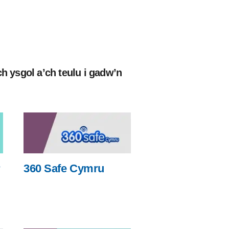
h ysgol a’ch teulu i gadw’n
r
360 Safe Cymru