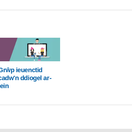
Grŵp ieuenctid
cadw'n ddiogel ar-
lein