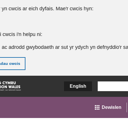
r yn cwcis ar eich dyfais. Mae'r cwcis hyn:
cwcis i'n helpu ni:
u ac adrodd gwybodaeth ar sut yr ydych yn defnyddio'r sa
adau cwcis
English
Dewislen