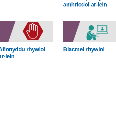
amhriodol ar-lein
Blacmel rhywiol
Aflonyddu rhywiol
ar-lein