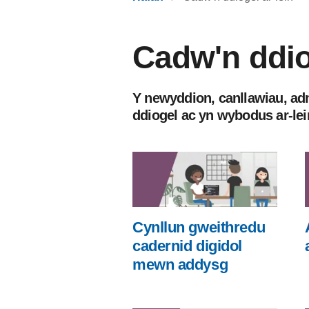
Cadw'n ddio
Y newyddion, canllawiau, adn
ddiogel ac yn wybodus ar-lei
Cynllun gweithredu
cadernid digidol
mewn addysg