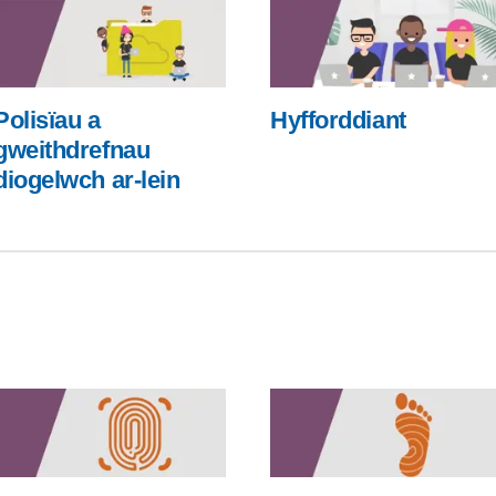
Polisïau a
Hyfforddiant
gweithdrefnau
diogelwch ar-lein