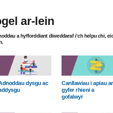
gel ar-lein
oddau a hyfforddiant diweddaraf i’ch helpu chi, eic
n.
Adnoddau dysgu ac
Canllawiau i apiau a
addysgu
gyfer rhieni a
gofalwyr