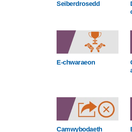
Seiberdrosedd
E-chwaraeon
Camwybodaeth