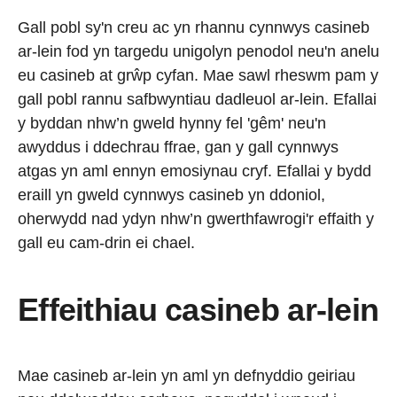
Gall pobl sy'n creu ac yn rhannu cynnwys casineb
ar-lein fod yn targedu unigolyn penodol neu'n anelu
eu casineb at grŵp cyfan. Mae sawl rheswm pam y
gall pobl rannu safbwyntiau dadleuol ar-lein. Efallai
y byddan nhw’n gweld hynny fel 'gêm' neu'n
awyddus i ddechrau ffrae, gan y gall cynnwys
atgas yn aml ennyn emosiynau cryf. Efallai y bydd
eraill yn gweld cynnwys casineb yn ddoniol,
oherwydd nad ydyn nhw’n gwerthfawrogi'r effaith y
gall eu cam-drin ei chael.
Effeithiau casineb ar-lein
Mae casineb ar-lein yn aml yn defnyddio geiriau