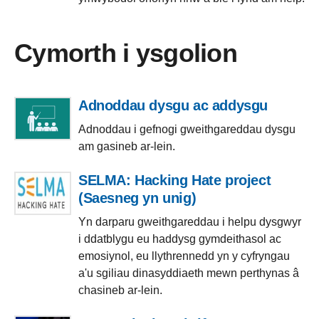
Cymorth i ysgolion
Adnoddau dysgu ac addysgu
Adnoddau i gefnogi gweithgareddau dysgu
am gasineb ar-lein.
SELMA: Hacking Hate project
(Saesneg yn unig)
Yn darparu gweithgareddau i helpu dysgwyr
i ddatblygu eu haddysg gymdeithasol ac
emosiynol, eu llythrennedd yn y cyfryngau
a'u sgiliau dinasyddiaeth mewn perthynas â
chasineb ar-lein.