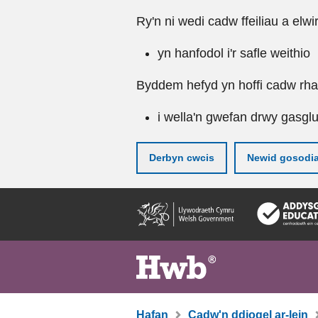
Ry'n ni wedi cadw ffeiliau a elwi
yn hanfodol i'r safle weithio
Byddem hefyd yn hoffi cadw rhai 
i wella'n gwefan drwy gasgl
Derbyn cwcis
Newid gosodi
Neidio
i'r
prif
gynnwy
Hafan
Cadw'n ddiogel ar-lein