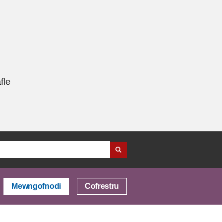
fle
Mewngofnodi
Cofrestru