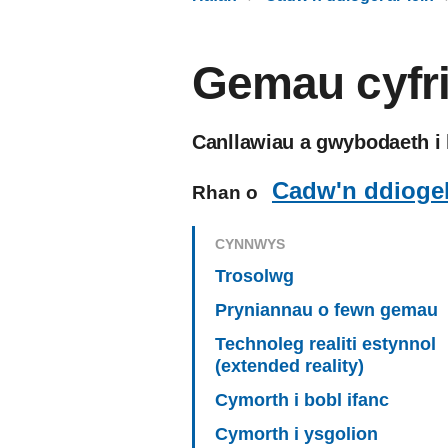
Gemau cyfrif
Canllawiau a gwybodaeth i h
Cadw'n ddiogel 
Rhan o
CYNNWYS
Trosolwg
Pryniannau o fewn gemau
Technoleg realiti estynnol
(extended reality)
Cymorth i bobl ifanc
Cymorth i ysgolion