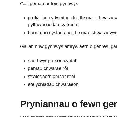
Gall gemau ar-lein gynnwys:
profiadau cydweithredol, lle mae chwaraewy
gyflawni nodau cyffredin
fformatau cystadleuol, lle mae chwaraewyr 
Gallan nhw gynnwys amrywiaeth o genres, ga
saethwyr person cyntaf
gemau chwarae rôl
strategaeth amser real
efelychiadau chwaraeon
Pryniannau o fewn g