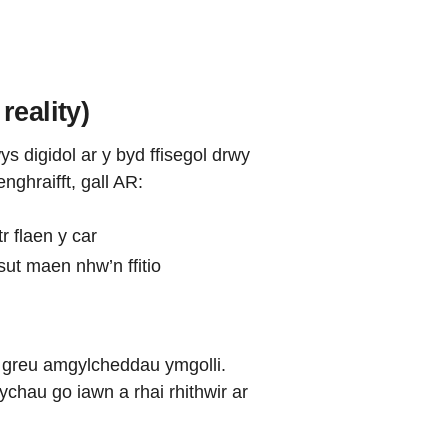
reality)
s digidol ar y byd ffisegol drwy
nghraifft, gall AR:
r flaen y car
d sut maen nhw’n ffitio
 greu amgylcheddau ymgolli.
chau go iawn a rhai rhithwir ar