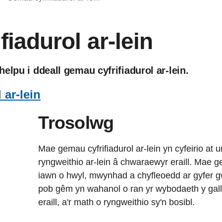
iadurol ar-lein
elpu i ddeall gemau cyfrifiadurol ar-lein.
ar-lein
Trosolwg
Mae gemau cyfrifiadurol ar-lein yn cyfeirio at 
ryngweithio ar-lein â chwaraewyr eraill. Mae g
iawn o hwyl, mwynhad a chyfleoedd ar gyfer g
pob gêm yn wahanol o ran yr wybodaeth y gal
eraill, a'r math o ryngweithio sy'n bosibl.