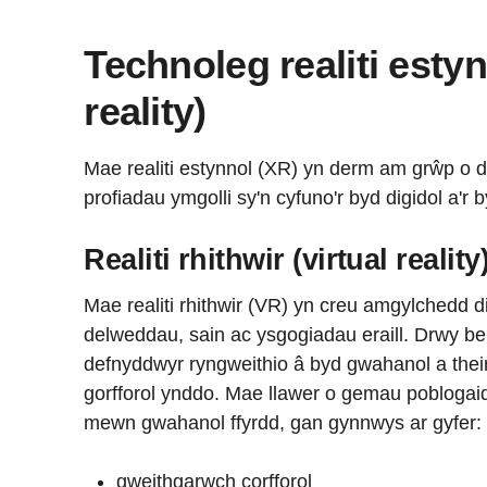
Technoleg realiti esty
reality)
Mae realiti estynnol (XR) yn derm am grŵp o 
profiadau ymgolli sy'n cyfuno'r byd digidol a'r b
Realiti rhithwir (virtual reality
Mae realiti rhithwir (VR) yn creu amgylchedd d
delweddau, sain ac ysgogiadau eraill. Drwy ben
defnyddwyr ryngweithio â byd gwahanol a thei
gorfforol ynddo. Mae llawer o gemau poblogaidd
mewn gwahanol ffyrdd, gan gynnwys ar gyfer:
gweithgarwch corfforol