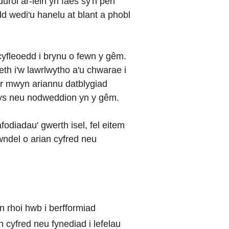
rol ar-lein yn faes sy'n peri
 wedi'u hanelu at blant a phobl
cyfleoedd i brynu o fewn y gêm.
th i'w lawrlwytho a'u chwarae i
er mwyn ariannu datblygiad
wys neu nodweddion yn y gêm.
fodiadau' gwerth isel, fel eitem
bwndel o arian cyfred neu
'n rhoi hwb i berfformiad
n cyfred neu fynediad i lefelau