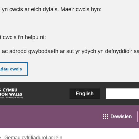
r yn cwcis ar eich dyfais. Mae'r cwcis hyn:
cwcis i'n helpu ni:
u ac adrodd gwybodaeth ar sut yr ydych yn defnyddio'r sa
adau cwcis
English
Dewislen
Gemau cyfrifiadurol ar-lein