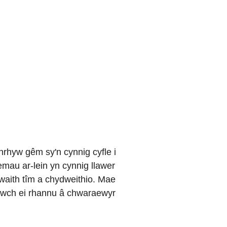
unrhyw gêm sy'n cynnig cyfle i
emau ar-lein yn cynnig llawer
waith tîm a chydweithio. Mae
lwch ei rhannu â chwaraewyr