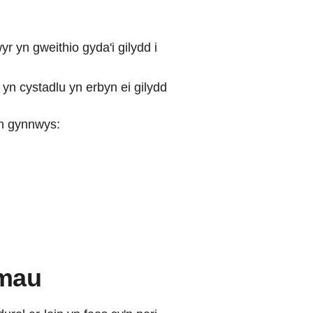
r yn gweithio gyda'i gilydd i
yn cystadlu yn erbyn ei gilydd
n gynnwys:
emau