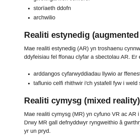
storïaeth ddofn
archwilio
Realiti estynedig (augmented 
Mae realiti estynedig (AR) yn troshaenu cynnwy
ddyfeisiau fel ffonau clyfar a sbectolau AR. Er e
arddangos cyfarwyddiadau llywio ar ffenest
taflunio celfi rhithwir i'ch ystafell fyw i wel
Realiti cymysg (mixed reality)
Mae realiti cymysg (MR) yn cyfuno VR ac AR i
Drwy MR gall defnyddwyr ryngweithio â gwrthry
yr un pryd.