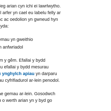
eg arian cyn ichi ei lawrlwytho.
rfer yn cael eu labelu felly ar
fanc ac oedolion yn gwneud hyn
gyda:
gemau yn gweithio
 anfwriadol
n y gêm. Efallai y bydd
eu efallai y bydd mesurau
u ynghylch apiau
yn darparu
cyfrifiadurol ar-lein penodol.
ae gemau ar-lein. Gosodwch
h o werth arian yn y byd go