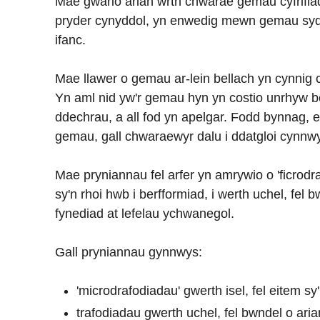
Mae gwario arian wrth chwarae gemau cyfrifiadu
pryder cynyddol, yn enwedig mewn gemau sydd
ifanc.
Mae llawer o gemau ar-lein bellach yn cynnig 
Yn aml nid yw'r gemau hyn yn costio unrhyw be
ddechrau, a all fod yn apelgar. Fodd bynnag, 
gemau, gall chwaraewyr dalu i ddatgloi cynn
Mae pryniannau fel arfer yn amrywio o 'ficrodra
sy'n rhoi hwb i berfformiad, i werth uchel, fel 
fynediad at lefelau ychwanegol.
Gall pryniannau gynnwys:
'microdrafodiadau' gwerth isel, fel eitem sy
trafodiadau gwerth uchel, fel bwndel o aria