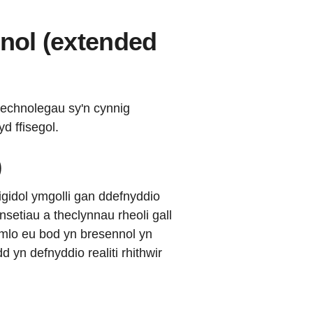
nnol (extended
dechnolegau sy'n cynnig
yd ffisegol.
)
igidol ymgolli gan ddefnyddio
setiau a theclynnau rheoli gall
mlo eu bod yn bresennol yn
 yn defnyddio realiti rhithwir