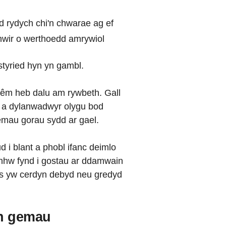
 rydych chi'n chwarae ag ef
rithwir o werthoedd amrywiol
ystyried hyn yn gambl.
gêm heb dalu am rywbeth. Gall
ll a dylanwadwyr olygu bod
emau gorau sydd ar gael.
d i blant a phobl ifanc deimlo
 nhw fynd i gostau ar ddamwain
os yw cerdyn debyd neu gredyd
wn gemau