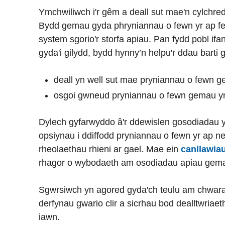
Ymchwiliwch i'r gêm a deall sut mae'n cylchred
Bydd gemau gyda phryniannau o fewn yr ap fel a
system sgorio'r storfa apiau. Pan fydd pobl i
gyda'i gilydd, bydd hynny’n helpu'r ddau barti 
deall yn well sut mae pryniannau o fewn 
osgoi gwneud pryniannau o fewn gemau yn
Dylech gyfarwyddo â'r ddewislen gosodiadau y
opsiynau i ddiffodd pryniannau o fewn yr ap n
rheolaethau rhieni ar gael. Mae ein
canllawia
rhagor o wybodaeth am osodiadau apiau gemau 
Sgwrsiwch yn agored gyda'ch teulu am chwar
derfynau gwario clir a sicrhau bod dealltwriaet
iawn.