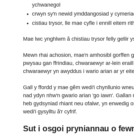
ychwanegol
crwyn sy'n newid ymddangosiad y cymeriad
cistiau trysor, lle mae cyfle i ennill eitem 
Mae lwc ynghlwm â chistiau trysor felly gellir 
Mewn rhai achosion, mae'n amhosibl gorffen 
pwysau gan ffrindiau, chwaraewyr ar-lein erai
chwaraewyr yn awyddus i wario arian ar yr eit
Gall y ffordd y mae gêm wedi'i chynllunio wneu
nad ydyn nhw'n gwario arian 'go iawn'. Gallan
heb gydsyniad rhiant neu ofalwr, yn enwedig 
wedi'i gysylltu â'r cyfrif.
Sut i osgoi pryniannau o fe