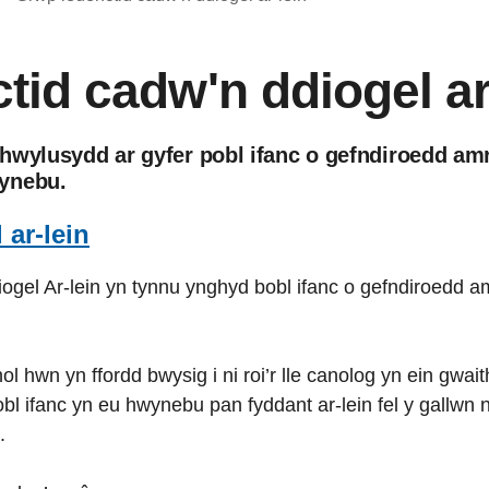
tid cadw'n ddiogel ar
wylusydd ar gyfer pobl ifanc o gefndiroedd amry
ynebu.
ar-lein
gel Ar-lein yn tynnu ynghyd bobl ifanc o gefndiroedd a
 hwn yn ffordd bwysig i ni roi’r lle canolog yn ein gwait
obl ifanc yn eu hwynebu pan fyddant ar-lein fel y gallwn n
.