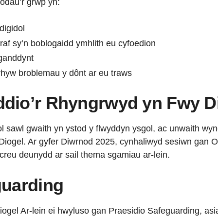
odau’r grŵp yn:
digidol
raf sy’n boblogaidd ymhlith eu cyfoedion
ganddynt
unrhyw broblemau y dônt ar eu traws
dio’r Rhyngrwyd yn Fwy D
iol sawl gwaith yn ystod y flwyddyn ysgol, ac unwaith w
iogel. Ar gyfer Diwrnod 2025, cynhaliwyd sesiwn gan Of
creu deunydd ar sail thema sgamiau ar-lein.
guarding
ogel Ar-lein ei hwyluso gan Praesidio Safeguarding, asi