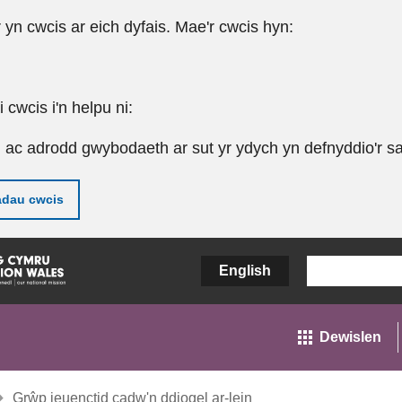
r yn cwcis ar eich dyfais. Mae'r cwcis hyn:
cwcis i'n helpu ni:
u ac adrodd gwybodaeth ar sut yr ydych yn defnyddio'r sa
adau cwcis
English
Dewislen
Grŵp ieuenctid cadw'n ddiogel ar-lein