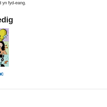
d yn fyd-eang.
edig
nc