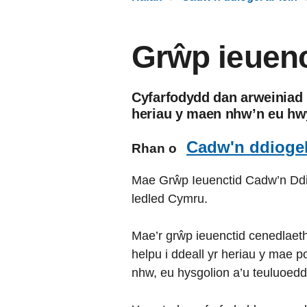
Grŵp ieuenc
Cyfarfodydd dan arweiniad h
heriau y maen nhw’n eu hw
Cadw'n ddiogel 
Rhan o
Mae Grŵp Ieuenctid Cadw’n Ddio
ledled Cymru.
Mae’r grŵp ieuenctid cenedlaethol
helpu i ddeall yr heriau y mae p
nhw, eu hysgolion a’u teuluoedd