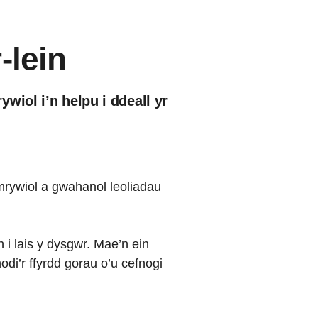
-lein
wiol i’n helpu i ddeall yr
mrywiol a gwahanol leoliadau
h i lais y dysgwr. Mae’n ein
odi’r ffyrdd gorau o’u cefnogi