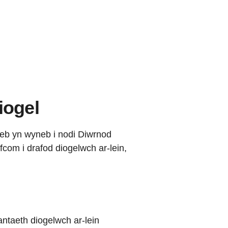
iogel
yneb yn wyneb i nodi Diwrnod
com i drafod diogelwch ar-lein,
antaeth diogelwch ar-lein