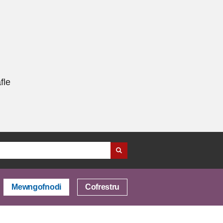
fle
Mewngofnodi
Cofrestru