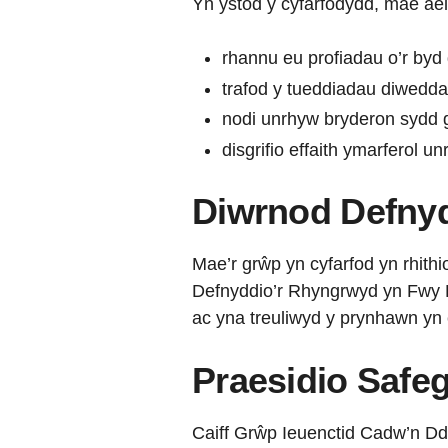
Yn ystod y cyfarfodydd, mae ael
rhannu eu profiadau o’r byd 
trafod y tueddiadau diwedda
nodi unrhyw bryderon sydd 
disgrifio effaith ymarferol 
Diwrnod Defnyd
Mae’r grŵp yn cyfarfod yn rhith
Defnyddio’r Rhyngrwyd yn Fwy D
ac yna treuliwyd y prynhawn yn 
Praesidio Safe
Caiff Grŵp Ieuenctid Cadw’n Ddi