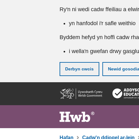
Ry'n ni wedi cadw ffeiliau a elwi
yn hanfodol i'r safle weithio
Byddem hefyd yn hoffi cadw rhai 
i wella'n gwefan drwy gasgl
Derbyn cwcis
Newid gosodi
Neidio
i'r
prif
gynnwy
Hafan
Cadw'n ddiogel ar-lein