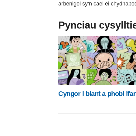
arbenigol sy’n cael ei chydnabo
Pynciau cysyllti
Cyngor i blant a phobl ifa