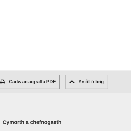
Cadw ac argraffu PDF
Yn ôl i'r brig
Cymorth a chefnogaeth