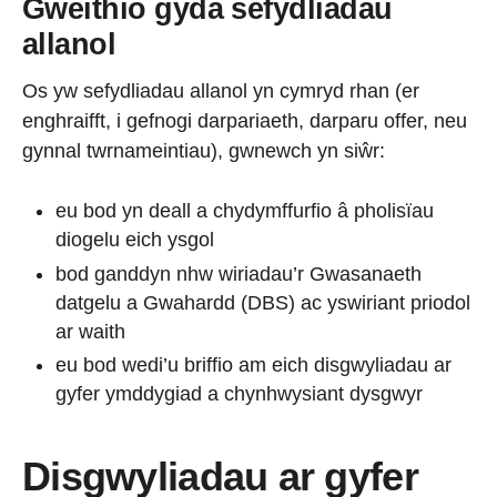
Gweithio gyda sefydliadau
allanol
Os yw sefydliadau allanol yn cymryd rhan (er
enghraifft, i gefnogi darpariaeth, darparu offer, neu
gynnal twrnameintiau), gwnewch yn siŵr:
eu bod yn deall a chydymffurfio â pholisïau
diogelu eich ysgol
bod ganddyn nhw wiriadau’r Gwasanaeth
datgelu a Gwahardd (DBS) ac yswiriant priodol
ar waith
eu bod wedi’u briffio am eich disgwyliadau ar
gyfer ymddygiad a chynhwysiant dysgwyr
Disgwyliadau ar gyfer