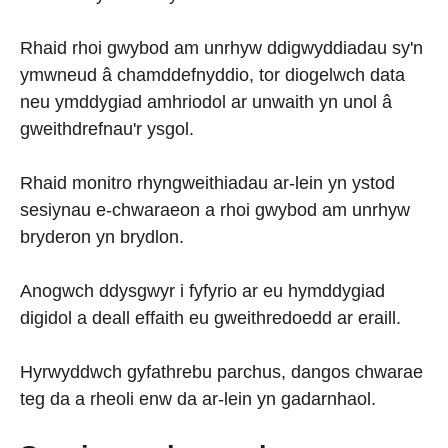
Rhaid rhoi gwybod am unrhyw ddigwyddiadau sy'n
ymwneud â chamddefnyddio, tor diogelwch data
neu ymddygiad amhriodol ar unwaith yn unol â
gweithdrefnau'r ysgol.
Rhaid monitro rhyngweithiadau ar-lein yn ystod
sesiynau e-chwaraeon a rhoi gwybod am unrhyw
bryderon yn brydlon.
Anogwch ddysgwyr i fyfyrio ar eu hymddygiad
digidol a deall effaith eu gweithredoedd ar eraill.
Hyrwyddwch gyfathrebu parchus, dangos chwarae
teg da a rheoli enw da ar-lein yn gadarnhaol.