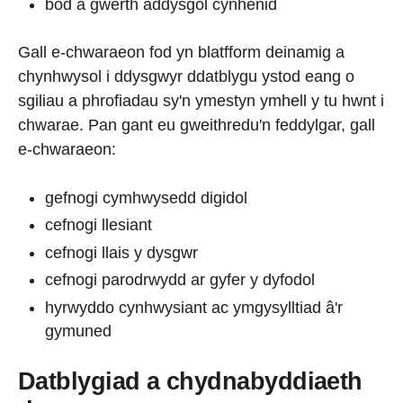
bod â gwerth addysgol cynhenid
Gall e-chwaraeon fod yn blatfform deinamig a
chynhwysol i ddysgwyr ddatblygu ystod eang o
sgiliau a phrofiadau sy'n ymestyn ymhell y tu hwnt i
chwarae. Pan gant eu gweithredu'n feddylgar, gall
e-chwaraeon:
gefnogi cymhwysedd digidol
cefnogi llesiant
cefnogi llais y dysgwr
cefnogi parodrwydd ar gyfer y dyfodol
hyrwyddo cynhwysiant ac ymgysylltiad â'r
gymuned
Datblygiad a chydnabyddiaeth