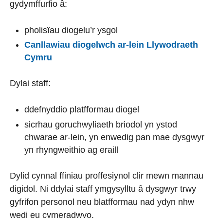
gydymffurfio â:
pholisïau diogelu’r ysgol
Canllawiau diogelwch ar-lein Llywodraeth
Cymru
Dylai staff:
ddefnyddio platfformau diogel
sicrhau goruchwyliaeth briodol yn ystod
chwarae ar-lein, yn enwedig pan mae dysgwyr
yn rhyngweithio ag eraill
Dylid cynnal ffiniau proffesiynol clir mewn mannau
digidol. Ni ddylai staff ymgysylltu â dysgwyr trwy
gyfrifon personol neu blatfformau nad ydyn nhw
wedi eu cymeradwyo.