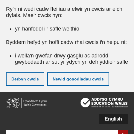
Ry'n ni wedi cadw ffeiliau a elwir yn cwcis ar eich
dyfais. Mae'r cwcis hyn:
yn hanfodol i'r safle weithio
Byddem hefyd yn hoffi cadw rhai cwcis i'n helpu ni:
i wella'n gwefan drwy gasglu ac adrodd
gwybodaeth ar sut yr ydych yn defnyddio'r safle
Derbyn cwcis
Newid gosodiadau cwcis
Neidio
i'r
prif
gynnwy
English