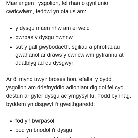
Mae angen i ysgolion, fel rhan o gynllunio
cwricwlwm, feddwl yn ofalus am:
y dysgu maen nhw am ei weld
pwrpas y dysgu hwnnw
sut y gall gwybodaeth, sgiliau a phrofiadau
gwahanol ar draws y cwricwlwm gyfrannu at
ddatblygiad eu dysgwyr
Ar ôl mynd trwy'r broses hon, efallai y bydd
ysgolion am ddefnyddio adloniant digidol fel cyd-
destun ar gyfer dysgu ac ymgysylltu. Fodd bynnag,
byddem yn disgwyl i'r gweithgaredd:
fod yn bwrpasol
bod yn briodol i'r dysgu