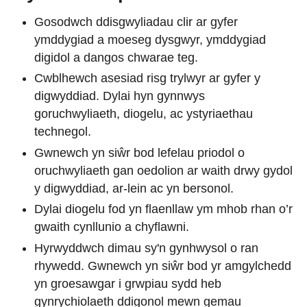
Gosodwch ddisgwyliadau clir ar gyfer
ymddygiad a moeseg dysgwyr, ymddygiad
digidol a dangos chwarae teg.
Cwblhewch asesiad risg trylwyr ar gyfer y
digwyddiad. Dylai hyn gynnwys
goruchwyliaeth, diogelu, ac ystyriaethau
technegol.
Gwnewch yn siŵr bod lefelau priodol o
oruchwyliaeth gan oedolion ar waith drwy gydol
y digwyddiad, ar-lein ac yn bersonol.
Dylai diogelu fod yn flaenllaw ym mhob rhan o’r
gwaith cynllunio a chyflawni.
Hyrwyddwch dimau sy'n gynhwysol o ran
rhywedd. Gwnewch yn siŵr bod yr amgylchedd
yn groesawgar i grwpiau sydd heb
gynrychiolaeth ddigonol mewn gemau