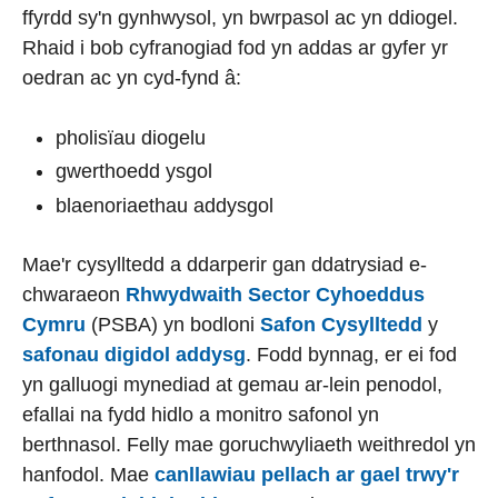
ffyrdd sy'n gynhwysol, yn bwrpasol ac yn ddiogel.
Rhaid i bob cyfranogiad fod yn addas ar gyfer yr
oedran ac yn cyd-fynd â:
pholisïau diogelu
gwerthoedd ysgol
blaenoriaethau addysgol
Mae'r cysylltedd a ddarperir gan ddatrysiad e-
chwaraeon
Rhwydwaith Sector Cyhoeddus
Cymru
(PSBA) yn bodloni
Safon Cysylltedd
y
safonau digidol addysg
. Fodd bynnag, er ei fod
yn galluogi mynediad at gemau ar-lein penodol,
efallai na fydd hidlo a monitro safonol yn
berthnasol. Felly mae goruchwyliaeth weithredol yn
hanfodol. Mae
canllawiau pellach ar gael trwy'r