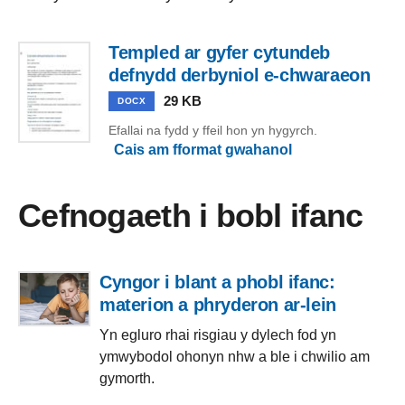
Templed ar gyfer cytundeb
defnydd derbyniol e-chwaraeon
29 KB
DOCX
Efallai na fydd y ffeil hon yn hygyrch.
Cais am fformat gwahanol
Cefnogaeth i bobl ifanc
Cyngor i blant a phobl ifanc:
materion a phryderon ar-lein
Yn egluro rhai risgiau y dylech fod yn
ymwybodol ohonyn nhw a ble i chwilio am
gymorth.