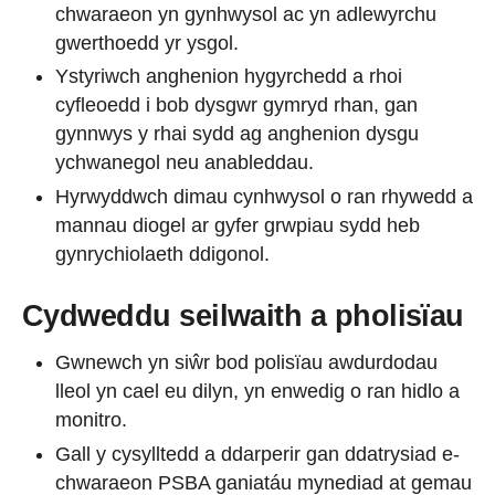
chwaraeon yn gynhwysol ac yn adlewyrchu
gwerthoedd yr ysgol.
Ystyriwch anghenion hygyrchedd a rhoi
cyfleoedd i bob dysgwr gymryd rhan, gan
gynnwys y rhai sydd ag anghenion dysgu
ychwanegol neu anableddau.
Hyrwyddwch dimau cynhwysol o ran rhywedd a
mannau diogel ar gyfer grwpiau sydd heb
gynrychiolaeth ddigonol.
Cydweddu seilwaith a pholisïau
Gwnewch yn siŵr bod polisïau awdurdodau
lleol yn cael eu dilyn, yn enwedig o ran hidlo a
monitro.
Gall y cysylltedd a ddarperir gan ddatrysiad e-
chwaraeon PSBA ganiatáu mynediad at gemau