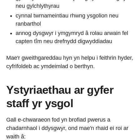
neu gylchlythyrau
cynnal twrnameintiau rhwng ysgolion neu
ranbarthol
annog dysgwyr i ymgymryd â rolau arwain fel
capten tîm neu drefnydd digwyddiadau
Mae'r gweithgareddau hyn yn helpu i feithrin hyder,
cyfrifoldeb ac ymdeimlad o berthyn.
Ystyriaethau ar gyfer
staff yr ysgol
Gall e-chwaraeon fod yn brofiad pwerus a
chadarnhaol i ddysgwyr, ond mae'n rhaid ei roi ar
waith â: