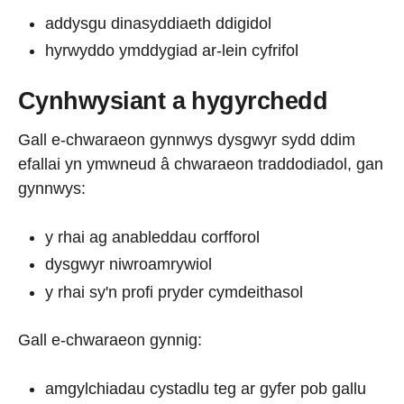
addysgu dinasyddiaeth ddigidol
hyrwyddo ymddygiad ar-lein cyfrifol
Cynhwysiant a hygyrchedd
Gall e-chwaraeon gynnwys dysgwyr sydd ddim
efallai yn ymwneud â chwaraeon traddodiadol, gan
gynnwys:
y rhai ag anableddau corfforol
dysgwyr niwroamrywiol
y rhai sy'n profi pryder cymdeithasol
Gall e-chwaraeon gynnig:
amgylchiadau cystadlu teg ar gyfer pob gallu