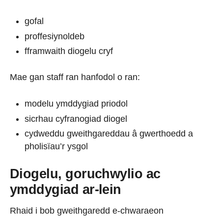
gofal
proffesiynoldeb
fframwaith diogelu cryf
Mae gan staff ran hanfodol o ran:
modelu ymddygiad priodol
sicrhau cyfranogiad diogel
cydweddu gweithgareddau â gwerthoedd a
pholisïau’r ysgol
Diogelu, goruchwylio ac
ymddygiad ar-lein
Rhaid i bob gweithgaredd e-chwaraeon