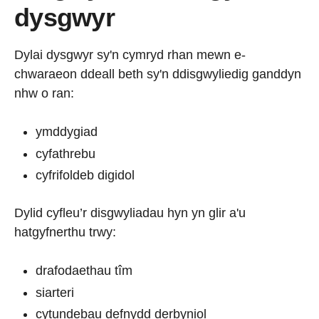
dysgwyr
Dylai dysgwyr sy'n cymryd rhan mewn e-
chwaraeon ddeall beth sy'n ddisgwyliedig ganddyn
nhw o ran:
ymddygiad
cyfathrebu
cyfrifoldeb digidol
Dylid cyfleu’r disgwyliadau hyn yn glir a'u
hatgyfnerthu trwy:
drafodaethau tîm
siarteri
cytundebau defnydd derbyniol