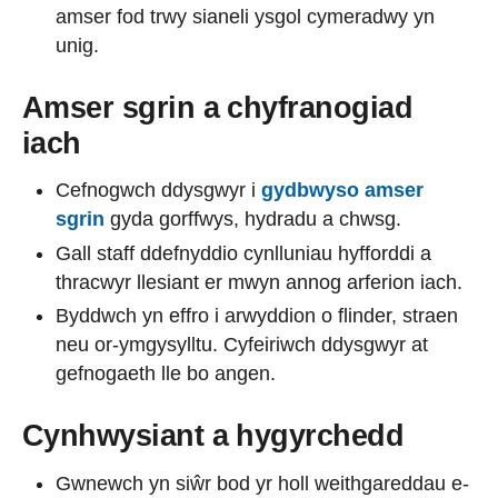
amser fod trwy sianeli ysgol cymeradwy yn
unig.
Amser sgrin a chyfranogiad
iach
Cefnogwch ddysgwyr i
gydbwyso amser
sgrin
gyda gorffwys, hydradu a chwsg.
Gall staff ddefnyddio cynlluniau hyfforddi a
thracwyr llesiant er mwyn annog arferion iach.
Byddwch yn effro i arwyddion o flinder, straen
neu or-ymgysylltu. Cyfeiriwch ddysgwyr at
gefnogaeth lle bo angen.
Cynhwysiant a hygyrchedd
Gwnewch yn siŵr bod yr holl weithgareddau e-