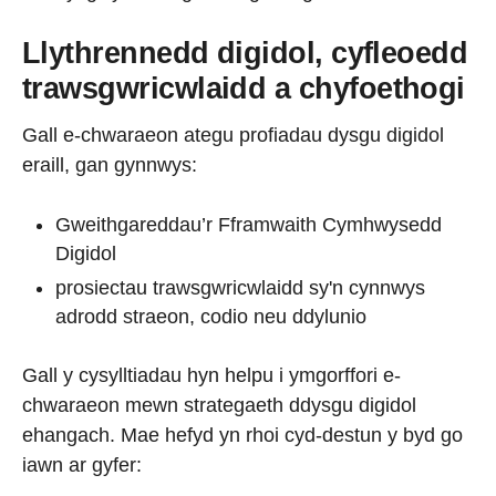
Llythrennedd digidol, cyfleoedd
trawsgwricwlaidd a chyfoethogi
Gall e-chwaraeon ategu profiadau dysgu digidol
eraill, gan gynnwys:
Gweithgareddau’r Fframwaith Cymhwysedd
Digidol
prosiectau trawsgwricwlaidd sy'n cynnwys
adrodd straeon, codio neu ddylunio
Gall y cysylltiadau hyn helpu i ymgorffori e-
chwaraeon mewn strategaeth ddysgu digidol
ehangach. Mae hefyd yn rhoi cyd-destun y byd go
iawn ar gyfer: