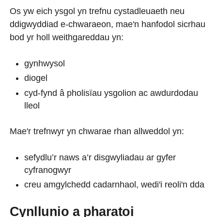
Os yw eich ysgol yn trefnu cystadleuaeth neu
ddigwyddiad e-chwaraeon, mae'n hanfodol sicrhau
bod yr holl weithgareddau yn:
gynhwysol
diogel
cyd-fynd â pholisïau ysgolion ac awdurdodau
lleol
Mae'r trefnwyr yn chwarae rhan allweddol yn:
sefydlu’r naws a’r disgwyliadau ar gyfer
cyfranogwyr
creu amgylchedd cadarnhaol, wedi'i reoli'n dda
Cynllunio a pharatoi