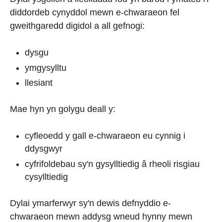
diddordeb cynyddol mewn e-chwaraeon fel
gweithgaredd digidol a all gefnogi:
dysgu
ymgysylltu
llesiant
Mae hyn yn golygu deall y:
cyfleoedd y gall e-chwaraeon eu cynnig i
ddysgwyr
cyfrifoldebau sy'n gysylltiedig â rheoli risgiau
cysylltiedig
Dylai ymarferwyr sy'n dewis defnyddio e-
chwaraeon mewn addysg wneud hynny mewn