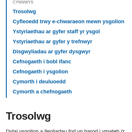
CYNNWYS
Trosolwg
Cyfleoedd trwy e-chwaraeon mewn ysgolion
Ystyriaethau ar gyfer staff yr ysgol
Ystyriaethau ar gyfer y trefnwyr
Disgwyliadau ar gyfer dysgwyr
Cefnogaeth i bobl ifanc
Cefnogaeth i ysgolion
Cymorth i deuluoedd
Cymorth a chefnogaeth
Trosolwg
Dylai ysgolion a lleoliadau fod yn barod i ymateb i'r