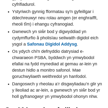
cyfrifiadurol.
Ystyriwch gynnig fformatau sy'n gyfeillgar i
ddechreuwyr neu rolau amgen (er enghraifft,
rheoli tîm) i ehangu cyfranogiad.
Gwnewch yn siŵr bod y digwyddiad yn
cydymffurfio â pholisïau seilwaith digidol eich
ysgol a
Safonau Digidol Addysg
.
Os ydych chi'n defnyddio datrysiad e-
chwaraeon PSBA, byddwch yn ymwybodol
efallai na fydd mynediad at gemau ar-lein yn
destun hidlo a monitro safonol. Mae
goruchwyliaeth weithredol yn hanfodol.
Dangoswch y rheolau a’r disgwyliadau’n glir yn
y lleoliad ac ar-lein, a gwnewch yn siŵr bod yr
holl gyfranogwyr yn ymwybodol ohonyn nhw.