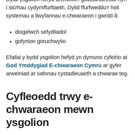
i sicrhau cydymffurfiaeth. Dylid ffurfweddu'r holl
systemau a llwyfannau e-chwaraeon i gwrdd â:
diogelwch sefydliadol
gofynion goruchwylio
Efallai y bydd ysgolion hefyd yn dymuno cyfeirio at
God Ymddygiad E-chwaraeon Cymru
ar gyfer
arweiniad ar safonau cystadleuaeth a chwarae teg.
Cyfleoedd trwy e-
chwaraeon mewn
ysgolion