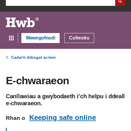
Mewngofnodi
Cofrestru
Cadw'n ddiogel ar-lein
E-chwaraeon
Canllawiau a gwybodaeth i’ch helpu i ddeall
e-chwaraeon.
Keeping safe online
Rhan o