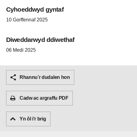
Cyhoeddwyd gyntaf
10 Gorffennaf 2025
Diweddarwyd ddiwethaf
06 Medi 2025
Rhannu’r dudalen hon
Cadw ac argraffu PDF
Yn ôl i'r brig