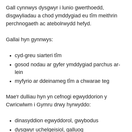
Gall cynnwys dysgwyr i lunio gwerthoedd,
disgwyliadau a chod ymddygiad eu tîm meithrin
perchnogaeth ac atebolrwydd hefyd.
Gallai hyn gynnwys:
cyd-greu siarteri tîm
gosod nodau ar gyfer ymddygiad parchus ar-
lein
myfyrio ar ddeinameg tîm a chwarae teg
Mae'r dulliau hyn yn cefnogi egwyddorion y
Cwricwlwm i Gymru drwy hyrwyddo:
dinasyddion egwyddorol, gwybodus
dysgwyr uchelgeisiol, galluog