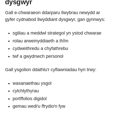
dysgwyr
Gall e-chwaraeon ddarparu llwybrau newydd ar
gyfer cydnabod llwyddiant dysgwyr, gan gynnwys:
sgiliau a meddwl strategol yn ystod chwarae
rolau arweinyddiaeth a thîm
cydweithredu a chyfathrebu
twf a gwydnwch personol
Gall ysgolion ddathlu'r cyflawniadau hyn trwy:
wasanaethau ysgol
cylchlythyrau
portffolios digidol
gemau wedi'u ffrydio'n fyw