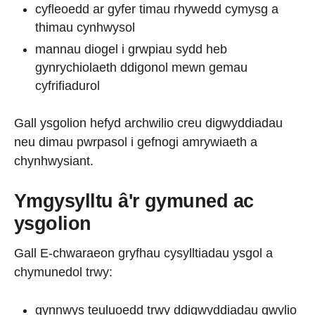
cyfleoedd ar gyfer timau rhywedd cymysg a
thimau cynhwysol
mannau diogel i grwpiau sydd heb
gynrychiolaeth ddigonol mewn gemau
cyfrifiadurol
Gall ysgolion hefyd archwilio creu digwyddiadau
neu dimau pwrpasol i gefnogi amrywiaeth a
chynhwysiant.
Ymgysylltu â'r gymuned ac
ysgolion
Gall E-chwaraeon gryfhau cysylltiadau ysgol a
chymunedol trwy:
gynnwys teuluoedd trwy ddigwyddiadau gwylio