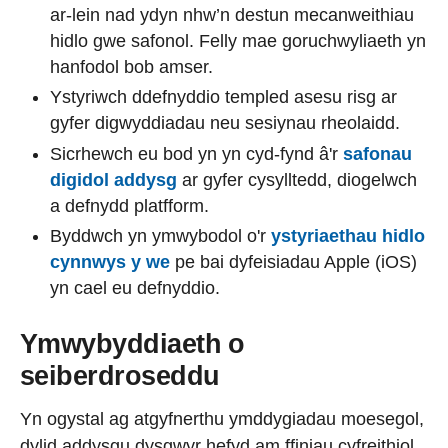
ar-lein nad ydyn nhw’n destun mecanweithiau
hidlo gwe safonol. Felly mae goruchwyliaeth yn
hanfodol bob amser.
Ystyriwch ddefnyddio templed asesu risg ar
gyfer digwyddiadau neu sesiynau rheolaidd.
Sicrhewch eu bod yn yn cyd-fynd â'r
safonau
digidol addysg
ar gyfer cysylltedd, diogelwch
a defnydd platfform.
Byddwch yn ymwybodol o'r
ystyriaethau hidlo
cynnwys y we
pe bai dyfeisiadau Apple (iOS)
yn cael eu defnyddio.
Ymwybyddiaeth o
seiberdroseddu
Yn ogystal ag atgyfnerthu ymddygiadau moesegol,
dylid addysgu dysgwyr hefyd am ffiniau cyfreithiol