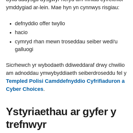
ymddygiad ar-lein. Mae hyn yn cynnwys risgiau:
defnyddio offer twyllo
hacio
cymryd rhan mewn troseddau seiber wedi'u
galluogi
Sicrhewch yr wybodaeth ddiweddaraf drwy chwilio
am adnoddau ymwybyddiaeth seiberdroseddu fel y
Templed Polisi Camddefnyddio Cyfrifiaduron a
Cyber Choices
.
Ystyriaethau ar gyfer y
trefnwyr