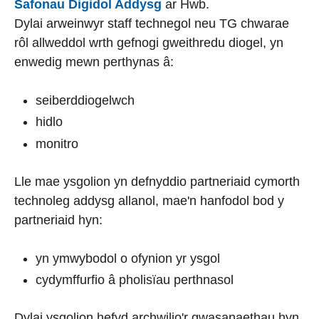
Safonau Digidol Addysg
ar Hwb.
Dylai arweinwyr staff technegol neu TG chwarae
rôl allweddol wrth gefnogi gweithredu diogel, yn
enwedig mewn perthynas â:
seiberddiogelwch
hidlo
monitro
Lle mae ysgolion yn defnyddio partneriaid cymorth
technoleg addysg allanol, mae'n hanfodol bod y
partneriaid hyn:
yn ymwybodol o ofynion yr ysgol
cydymffurfio â pholisïau perthnasol
Dylai ysgolion hefyd archwilio'r gwasanaethau hyn