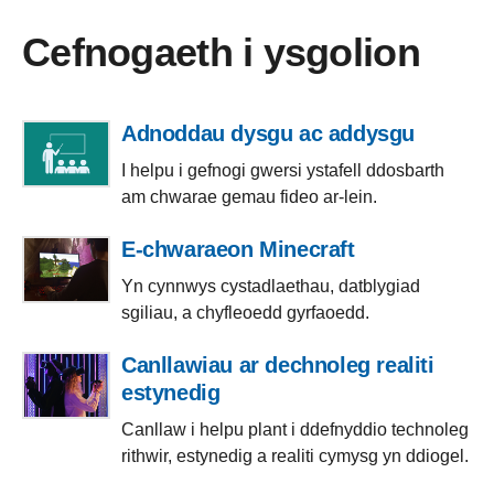
Cefnogaeth i ysgolion
Adnoddau dysgu ac addysgu
I helpu i gefnogi gwersi ystafell ddosbarth
am chwarae gemau fideo ar-lein.
E-chwaraeon Minecraft
Yn cynnwys cystadlaethau, datblygiad
sgiliau, a chyfleoedd gyrfaoedd.
Canllawiau ar dechnoleg realiti
estynedig
Canllaw i helpu plant i ddefnyddio technoleg
rithwir, estynedig a realiti cymysg yn ddiogel.