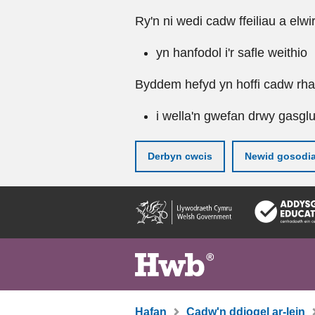
Ry'n ni wedi cadw ffeiliau a elwi
yn hanfodol i'r safle weithio
Byddem hefyd yn hoffi cadw rhai 
i wella'n gwefan drwy gasgl
Derbyn cwcis
Newid gosodi
Neidio
i'r
prif
gynnwy
Hafan
Cadw'n ddiogel ar-lein