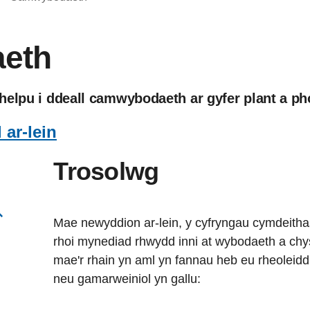
eth
elpu i ddeall camwybodaeth ar gyfer plant a pho
ar-lein
Trosolwg
Mae newyddion ar-lein, y cyfryngau cymdeithas
rhoi mynediad rhwydd inni at wybodaeth a chy
mae'r rhain yn aml yn fannau heb eu rheoleid
neu gamarweiniol yn gallu: