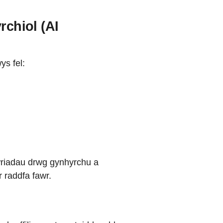
rchiol (AI
ys fel:
wriadau drwg gynhyrchu a
 raddfa fawr.