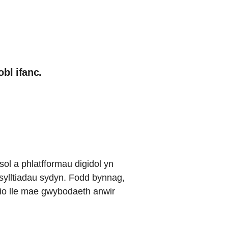
bl ifanc.
ol a phlatfformau digidol yn
sylltiadau sydyn. Fodd bynnag,
dio lle mae gwybodaeth anwir