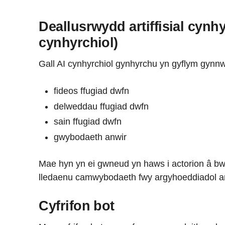
Deallusrwydd artiffisial cynhy
cynhyrchiol)
Gall AI cynhyrchiol gynhyrchu yn gyflym gynnw
fideos ffugiad dwfn
delweddau ffugiad dwfn
sain ffugiad dwfn
gwybodaeth anwir
Mae hyn yn ei gwneud yn haws i actorion â b
lledaenu camwybodaeth fwy argyhoeddiadol ar
Cyfrifon bot