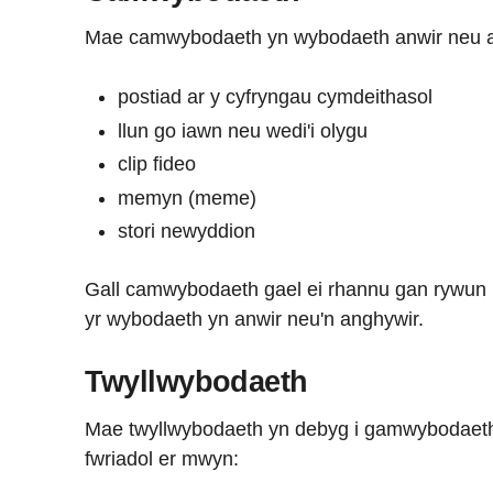
Mae camwybodaeth yn wybodaeth anwir neu angh
postiad ar y cyfryngau cymdeithasol
llun go iawn neu wedi'i olygu
clip fideo
memyn (meme)
stori newyddion
Gall camwybodaeth gael ei rhannu gan rywun 
yr wybodaeth yn anwir neu'n anghywir.
Twyllwybodaeth
Mae twyllwybodaeth yn debyg i gamwybodaeth 
fwriadol er mwyn: