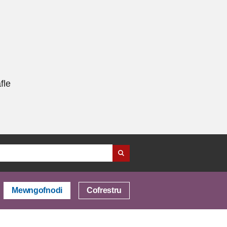
fle
Mewngofnodi
Cofrestru