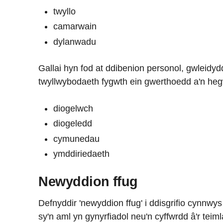
twyllo
camarwain
dylanwadu
Gallai hyn fod at ddibenion personol, gwleidy
twyllwybodaeth fygwth ein gwerthoedd a'n heg
diogelwch
diogeledd
cymunedau
ymddiriedaeth
Newyddion ffug
Defnyddir 'newyddion ffug' i ddisgrifio cynnw
sy'n aml yn gynyrfiadol neu'n cyffwrdd â'r tei