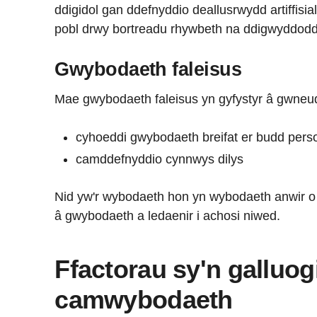
ddigidol gan ddefnyddio deallusrwydd artiffisial
pobl drwy bortreadu rhywbeth na ddigwyddod
Gwybodaeth faleisus
Mae gwybodaeth faleisus yn gyfystyr â gwneud 
cyhoeddi gwybodaeth breifat er budd perso
camddefnyddio cynnwys dilys
Nid yw'r wybodaeth hon yn wybodaeth anwir o
â gwybodaeth a ledaenir i achosi niwed.
Ffactorau sy'n galluog
camwybodaeth