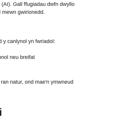
 (AI). Gall ffugiadau dwfn dwyllo
d mewn gwirionedd.
y canlynol yn fwriadol:
nol neu breifat
 ran natur, ond mae'n ymwneud
i