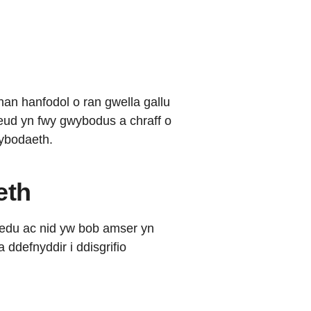
an hanfodol o ran gwella gallu
neud yn fwy gwybodus a chraff o
wybodaeth.
eth
redu ac nid yw bob amser yn
defnyddir i ddisgrifio