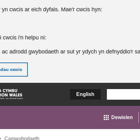
r yn cwcis ar eich dyfais. Mae'r cwcis hyn:
cwcis i'n helpu ni:
u ac adrodd gwybodaeth ar sut yr ydych yn defnyddio'r sa
adau cwcis
English
Dewislen
Camwybodaeth