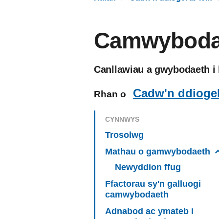
Camwyboda
Canllawiau a gwybodaeth i h
Cadw'n ddiogel 
Rhan o
CYNNWYS
Trosolwg
Mathau o gamwybodaeth
Newyddion ffug
Ffactorau sy'n galluogi
camwybodaeth
Adnabod ac ymateb i