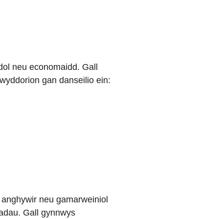
ddol neu economaidd. Gall
wyddorion gan danseilio ein:
ys anghywir neu gamarweiniol
mladau. Gall gynnwys