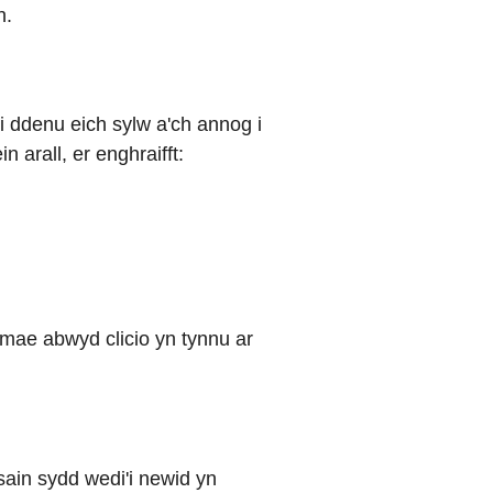
h.
i ddenu eich sylw a'ch annog i
n arall, er enghraifft:
 mae abwyd clicio yn tynnu ar
 sain sydd wedi'i newid yn