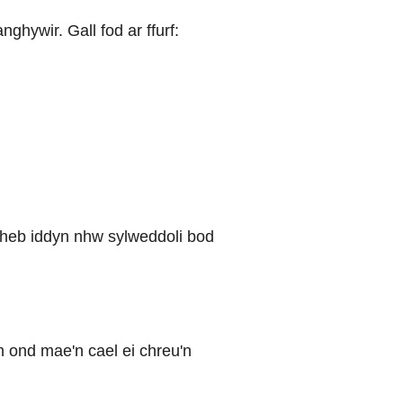
ywir. Gall fod ar ffurf:
heb iddyn nhw sylweddoli bod
ond mae'n cael ei chreu'n