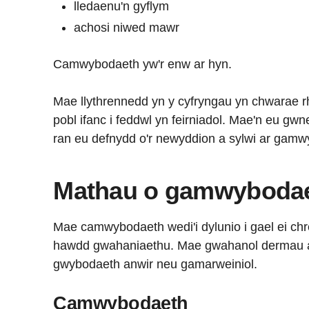
lledaenu'n gyflym
achosi niwed mawr
Camwybodaeth yw'r enw ar hyn.
Mae llythrennedd yn y cyfryngau yn chwarae rh
pobl ifanc i feddwl yn feirniadol. Mae'n eu gw
ran eu defnydd o'r newyddion a sylwi ar gam
Mathau o gamwyboda
Mae camwybodaeth wedi'i dylunio i gael ei ch
hawdd gwahaniaethu. Mae gwahanol dermau a d
gwybodaeth anwir neu gamarweiniol.
Camwybodaeth