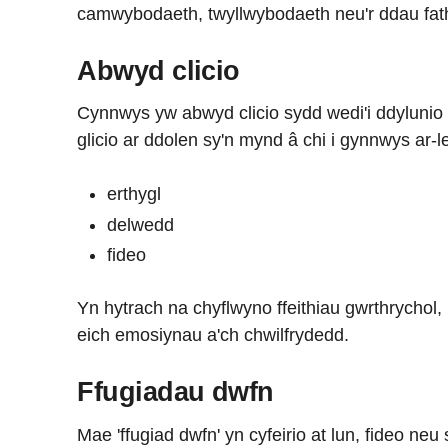
camwybodaeth, twyllwybodaeth neu'r ddau fat
Abwyd clicio
Cynnwys yw abwyd clicio sydd wedi'i ddylunio 
glicio ar ddolen sy'n mynd â chi i gynnwys ar-lei
erthygl
delwedd
fideo
Yn hytrach na chyflwyno ffeithiau gwrthrychol,
eich emosiynau a'ch chwilfrydedd.
Ffugiadau dwfn
Mae 'ffugiad dwfn' yn cyfeirio at lun, fideo neu