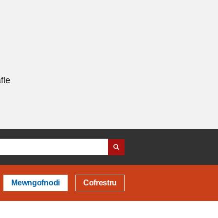
fle
Mewngofnodi
Cofrestru