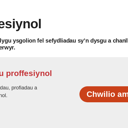
esiynol
ygu ysgolion fel sefydliadau sy’n dysgu a chan
erwyr.
 proffesiynol
dau, profiadau a
Chwilio a
nol.