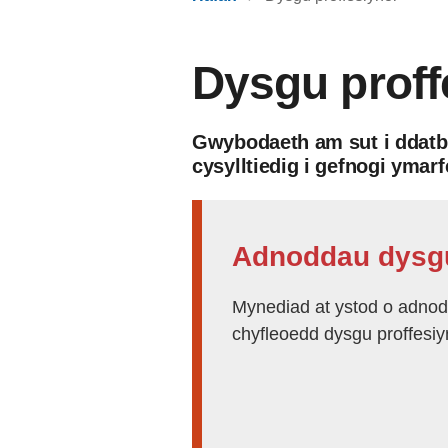
Dysgu proff
Gwybodaeth am sut i ddatbl
cysylltiedig i gefnogi ymarf
Adnoddau dysgu
Mynediad at ystod o adnod
chyfleoedd dysgu proffesiy