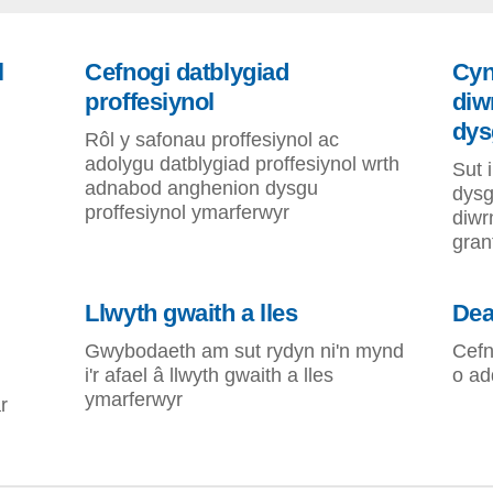
l
Cefnogi datblygiad
Cyn
proffesiynol
diw
dys
Rôl y safonau proffesiynol ac
adolygu datblygiad proffesiynol wrth
Sut 
adnabod anghenion dysgu
dysg
proffesiynol ymarferwyr
diwr
gran
Llwyth gwaith a lles
Dea
Gwybodaeth am sut rydyn ni'n mynd
Cefn
i'r afael â llwyth gwaith a lles
o ad
ymarferwyr
r