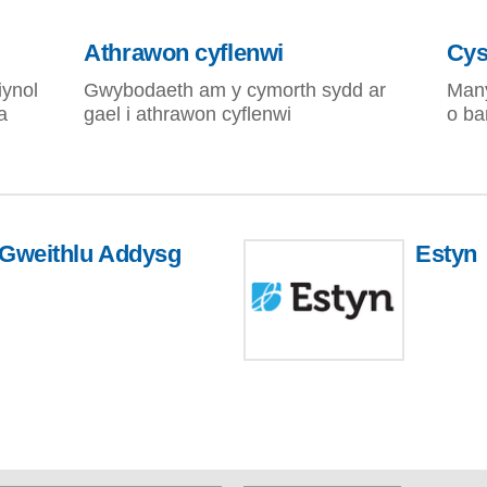
Athrawon cyflenwi
Cys
ynol
Gwybodaeth am y cymorth sydd ar
Many
a
gael i athrawon cyflenwi
o ba
 Gweithlu Addysg
Estyn