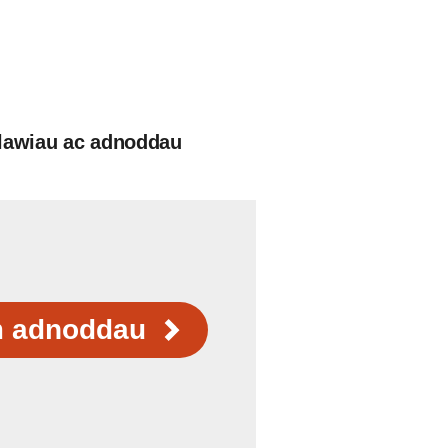
llawiau ac adnoddau
m adnoddau