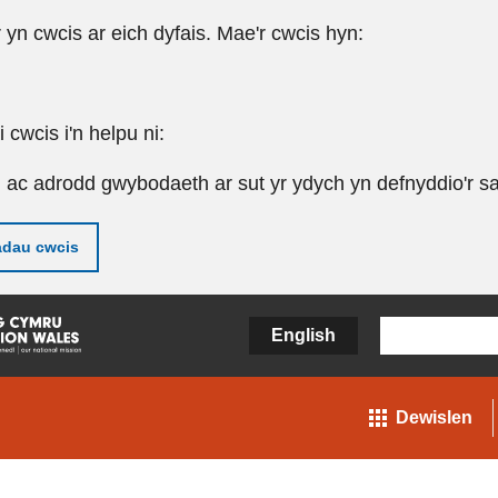
r yn cwcis ar eich dyfais. Mae'r cwcis hyn:
cwcis i'n helpu ni:
u ac adrodd gwybodaeth ar sut yr ydych yn defnyddio'r sa
adau cwcis
English
Dewislen