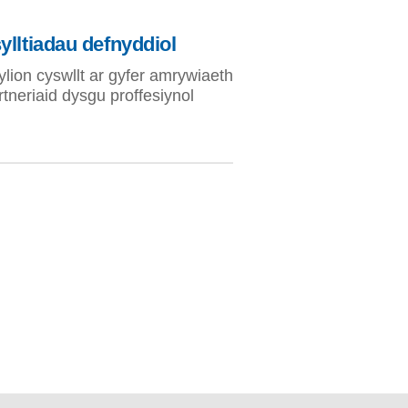
ylltiadau defnyddiol
lion cyswllt ar gyfer amrywiaeth
rtneriaid dysgu proffesiynol