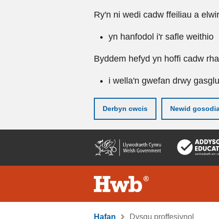
Ry'n ni wedi cadw ffeiliau a elwi
yn hanfodol i'r safle weithio
Byddem hefyd yn hoffi cadw rhai 
i wella'n gwefan drwy gasgl
Derbyn cwcis
Newid gosodi
Neidio
i'r
prif
gynnwy
Hafan
Dysgu proffesiynol