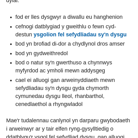
dylai:
fod er lles dysgwyr a diwallu eu hanghenion
cefnogi datblygiad y gweithlu o fewn cyd-
destun
ysgolion fel sefydliadau sy'n dysgu
bod yn brofiad di-dor a chydlynol dros amser
bod yn gydweithredol
bod o natur sy'n gwerthuso a chynnwys
myfyrdod ac ymholi mewn addysgeg
cael ei alluogi gan arweinyddiaeth mewn
sefydliadau sy'n dysgu gyda chymorth
cymunedau dysgu lleol, rhanbarthol,
cenedlaethol a rhyngwladol
Mae'r tudalennau canlynol yn darparu gwybodaeth
i arweinwyr ar y tair elfen ryng-gysylltiedig o
ddatblygu'r ysgol fel sefydliad dysgu, gan alluogi