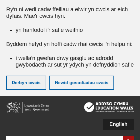
Ry'n ni wedi cadw ffeiliau a elwir yn cwcis ar eich
dyfais. Mae'r cwcis hyn:
yn hanfodol i'r safle weithio
Byddem hefyd yn hoffi cadw rhai cwcis i'n helpu ni:
i wella'n gwefan drwy gasglu ac adrodd
gwybodaeth ar sut yr ydych yn defnyddio'r safle
Derbyn cwcis
Newid gosodiadau cwcis
Neidio
i'r
prif
gynnwy
English