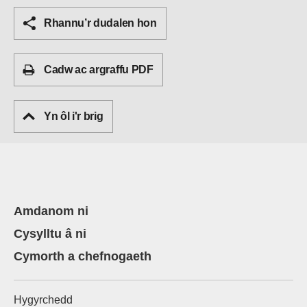
Rhannu’r dudalen hon
Cadw ac argraffu PDF
Yn ôl i'r brig
Amdanom ni
Cysylltu â ni
Cymorth a chefnogaeth
Hygyrchedd