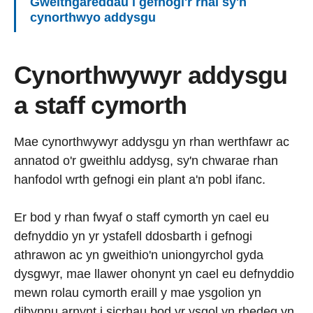
Gweithgareddau i gefnogi'r rhai sy'n
cynorthwyo addysgu
Cynorthwywyr addysgu
a staff cymorth
Mae cynorthwywyr addysgu yn rhan werthfawr ac
annatod o'r gweithlu addysg, sy'n chwarae rhan
hanfodol wrth gefnogi ein plant a'n pobl ifanc.
Er bod y rhan fwyaf o staff cymorth yn cael eu
defnyddio yn yr ystafell ddosbarth i gefnogi
athrawon ac yn gweithio'n uniongyrchol gyda
dysgwyr, mae llawer ohonynt yn cael eu defnyddio
mewn rolau cymorth eraill y mae ysgolion yn
dibynnu arnynt i sicrhau bod yr ysgol yn rhedeg yn