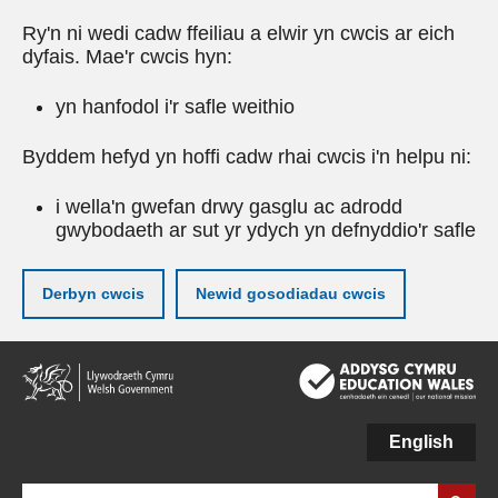
Ry'n ni wedi cadw ffeiliau a elwir yn cwcis ar eich
dyfais. Mae'r cwcis hyn:
yn hanfodol i'r safle weithio
Byddem hefyd yn hoffi cadw rhai cwcis i'n helpu ni:
i wella'n gwefan drwy gasglu ac adrodd
gwybodaeth ar sut yr ydych yn defnyddio'r safle
Derbyn cwcis
Newid gosodiadau cwcis
Neidio
i'r
prif
gynnwy
English