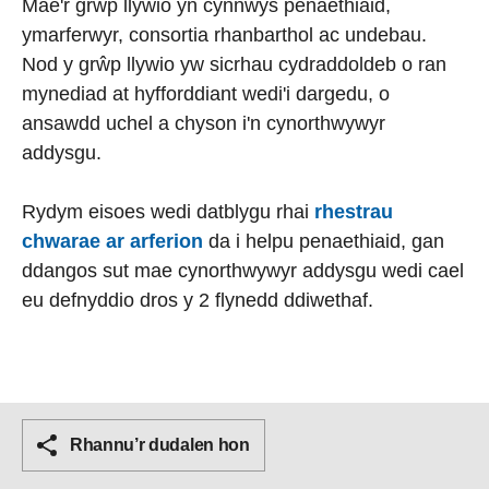
Mae'r grŵp llywio yn cynnwys penaethiaid,
ymarferwyr, consortia rhanbarthol ac undebau.
Nod y grŵp llywio yw sicrhau cydraddoldeb o ran
mynediad at hyfforddiant wedi'i dargedu, o
ansawdd uchel a chyson i'n cynorthwywyr
addysgu.
Rydym eisoes wedi datblygu rhai
rhestrau
chwarae ar arferion
da i helpu penaethiaid, gan
ddangos sut mae cynorthwywyr addysgu wedi cael
eu defnyddio dros y 2 flynedd ddiwethaf.
Rhannu’r dudalen hon