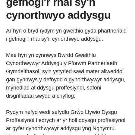
gefnogi'r rhai sy'n
cynorthwyo addysgu
Ar hyn o bryd rydym yn gweithio gyda phartneriaid
i gefnogi'r rhai sy'n cynorthwyo addysgu.
Mae hyn yn cynnwys Bwrdd Gweithlu
Cynorthwywyr Addysgu y Fforwm Partneriaeth
Gymdeithasol, sy'n ystyried sawl mater allweddol
gan gynnwys y defnydd o gynorthwywyr addysgu,
mynediad at ddysgu proffesiynol, safoni
disgrifiadau swydd a chyflog.
Rydym hefyd wedi sefydlu Grŵp Llywio Dysgu
Proffesiynol i edrych ar yr holl ddysgu proffesiynol
ar gyfer cynorthwywyr addysgu yng Nghymru.