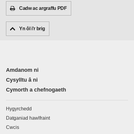
Cadw ac argraffu PDF
Yn ôl i'r brig
Amdanom ni
Cysylltu â ni
Cymorth a chefnogaeth
Hygyrchedd
Datganiad hawlfraint
Cwcis