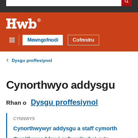
Mewngofnodi
Cofrestru
Dysgu proffesiynol
Cynorthwyo addysgu
Dysgu proffesiynol
Rhan o
CYNNWYS
Cynorthwywyr addysgu a staff cymorth