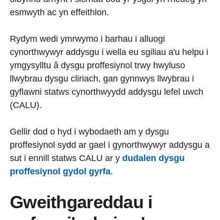
esmwyth ac yn effeithlon.
Rydym wedi ymrwymo i barhau i alluogi
cynorthwywyr addysgu i wella eu sgiliau a'u helpu i
ymgysylltu â dysgu proffesiynol trwy hwyluso
llwybrau dysgu cliriach, gan gynnwys llwybrau i
gyflawni statws cynorthwyydd addysgu lefel uwch
(CALU).
Gellir dod o hyd i wybodaeth am y dysgu
proffesiynol sydd ar gael i gynorthwywyr addysgu a
sut i ennill statws CALU ar y
dudalen dysgu
proffesiynol gydol gyrfa
.
Gweithgareddau i