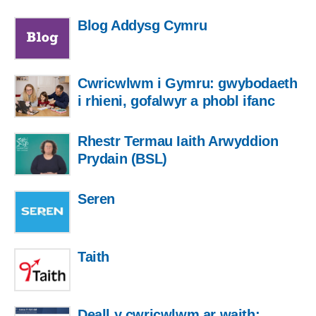
Blog Addysg Cymru
Cwricwlwm i Gymru: gwybodaeth
i rhieni, gofalwyr a phobl ifanc
Rhestr Termau Iaith Arwyddion
Prydain (BSL)
Seren
Taith
Deall y cwricwlwm ar waith: