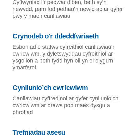
Cyflwyniad i’r pedwar diben, beth sy’n
newydd, pam fod pethau’n newid ac ar gyfer
pwy y mae’r canllawiau
Crynodeb o'r ddeddfwriaeth
Esboniad o statws cyfreithiol canllawiau’r
cwricwlwm, y dyletswyddau cyfreithiol ar
ysgolion a beth fydd hyn oll yn ei olygu’n
ymarferol
Cynllunio’ch cwricwlwm
Canllawiau cyffredinol ar gyfer cynllunio’ch
cwricwlwm ar draws pob maes dysgu a
phrofiad
Trefniadau asesu