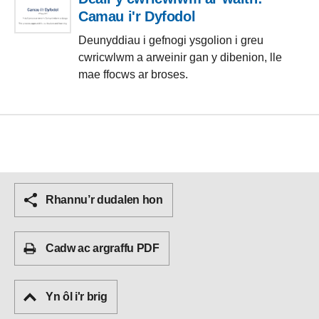
Camau i'r Dyfodol
Deunyddiau i gefnogi ysgolion i greu
cwricwlwm a arweinir gan y dibenion, lle
mae ffocws ar broses.
Rhannu’r dudalen hon
Cadw ac argraffu PDF
Yn ôl i'r brig