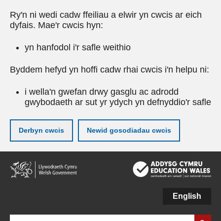
Ry'n ni wedi cadw ffeiliau a elwir yn cwcis ar eich
dyfais. Mae'r cwcis hyn:
yn hanfodol i'r safle weithio
Byddem hefyd yn hoffi cadw rhai cwcis i'n helpu ni:
i wella'n gwefan drwy gasglu ac adrodd
gwybodaeth ar sut yr ydych yn defnyddio'r safle
Derbyn cwcis
Newid gosodiadau cwcis
Neidio
i'r
prif
gynnwy
English