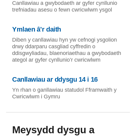
Canllawiau a gwybodaeth ar gyfer cynllunio
trefniadau asesu o fewn cwricwlwm ysgol
Ymlaen â’r daith
Diben y canllawiau hyn yw cefnogi ysgolion
drwy ddarparu casgliad cyffredin o
ddisgwyliadau, blaenoriaethau a gwybodaeth
ategol ar gyfer cynllunio’r cwricwlwm
Canllawiau ar ddysgu 14 i 16
Yn rhan o ganllawiau statudol Fframwaith y
Cwricwlwm i Gymru
Meysydd dysgu a