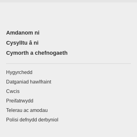
Amdanom ni
Cysylltu â ni
Cymorth a chefnogaeth
Hygyrchedd
Datganiad hawlfraint
Cwcis
Preifatrwydd
Telerau ac amodau
Polisi defnydd derbyniol