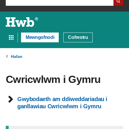
Mewngofnodi
Cofrestru
Hafan
Cwricwlwm i Gymru
Gwybodaeth am ddiweddariadau i
ganllawiau Cwricwlwm i Gymru