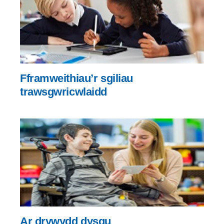
Fframweithiau’r sgiliau
trawsgwricwlaidd
Ar drywydd dysgu