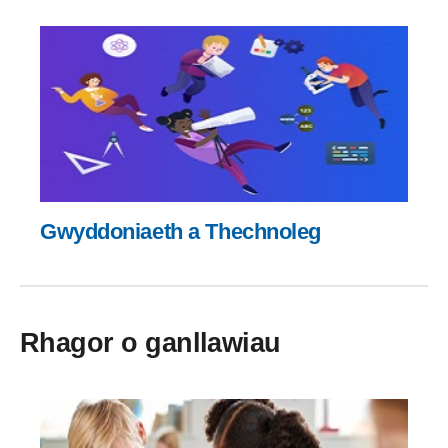
Gwyddoniaeth a Thechnoleg
Rhagor o ganllawiau