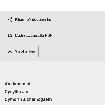
Rhannu’r dudalen hon
Cadw ac argraffu PDF
Yn ôl i'r brig
Amdanom ni
Cysylltu â ni
Cymorth a chefnogaeth