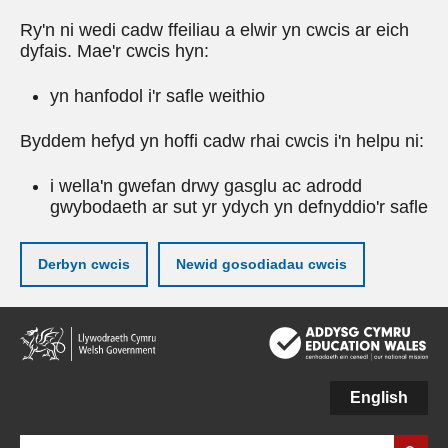
Ry'n ni wedi cadw ffeiliau a elwir yn cwcis ar eich
dyfais. Mae'r cwcis hyn:
yn hanfodol i'r safle weithio
Byddem hefyd yn hoffi cadw rhai cwcis i'n helpu ni:
i wella'n gwefan drwy gasglu ac adrodd
gwybodaeth ar sut yr ydych yn defnyddio'r safle
Derbyn cwcis
Newid gosodiadau cwcis
Neidio
i'r
prif
gynnwy
English