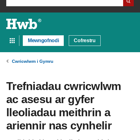
Mewngofnodi
Cofrestru
Cwricwlwm i Gymru
Trefniadau cwricwlwm
ac asesu ar gyfer
lleoliadau meithrin a
ariennir nas cynhelir