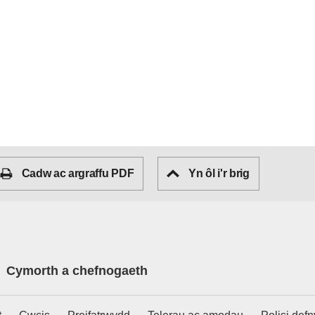
Cadw ac argraffu PDF
Yn ôl i'r brig
Cymorth a chefnogaeth