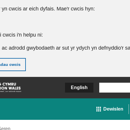
r yn cwcis ar eich dyfais. Mae'r cwcis hyn:
cwcis i'n helpu ni:
u ac adrodd gwybodaeth ar sut yr ydych yn defnyddio'r sa
adau cwcis
English
Dewislen
Seren