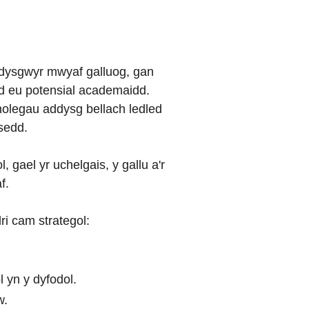
 dysgwyr mwyaf galluog, gan
d eu potensial academaidd.
holegau addysg bellach ledled
sedd.
gael yr uchelgais, y gallu a'r
f.
ri cam strategol:
 yn y dyfodol.
w.