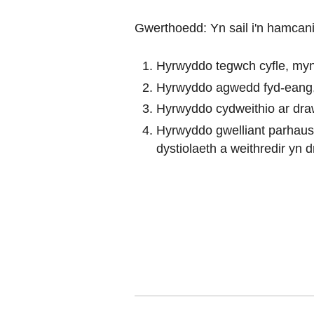
Gwerthoedd: Yn sail i'n hamcan
Hyrwyddo tegwch cyfle, myn
Hyrwyddo agwedd fyd-eang, g
Hyrwyddo cydweithio ar dra
Hyrwyddo gwelliant parhaus o
dystiolaeth a weithredir yn d