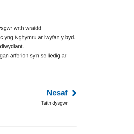
ysgwr wrth wraidd
nc yng Nghymru ar lwyfan y byd.
diwydiant.
n arferion sy'n seiliedig ar
Nesaf
Taith dysgwr