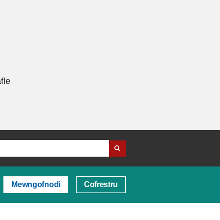
fle
Mewngofnodi
Cofrestru