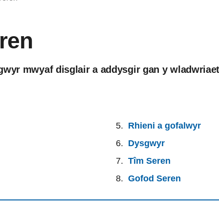
ren
gwyr mwyaf disglair a addysgir gan y wladwriaeth
Rhieni a gofalwyr
Dysgwyr
Tîm Seren
Gofod Seren