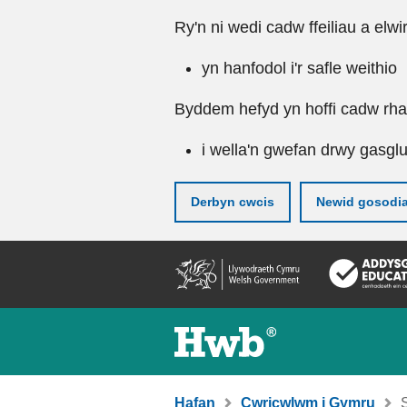
Ry'n ni wedi cadw ffeiliau a elwi
yn hanfodol i'r safle weithio
Byddem hefyd yn hoffi cadw rhai 
i wella'n gwefan drwy gasgl
Derbyn cwcis
Newid gosodi
Neidio
i'r
prif
gynnwy
Hafan
Cwricwlwm i Gymru