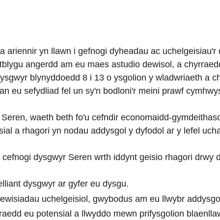
 ariennir yn llawn i gefnogi dyheadau ac uchelgeisiau'r
atblygu angerdd am eu maes astudio dewisol, a chyrraed
ysgwyr blynyddoedd 8 i 13 o ysgolion y wladwriaeth a c
n eu sefydliad fel un sy'n bodloni'r meini prawf cymhwy
Seren, waeth beth fo'u cefndir economaidd-gymdeithasol, 
sial a rhagori yn nodau addysgol y dyfodol ar y lefel ucha
cefnogi dysgwyr Seren wrth iddynt geisio rhagori drwy d
lliant dysgwyr ar gyfer eu dysgu.
wisiadau uchelgeisiol, gwybodus am eu llwybr addysgol
raedd eu potensial a llwyddo mewn prifysgolion blaenlla