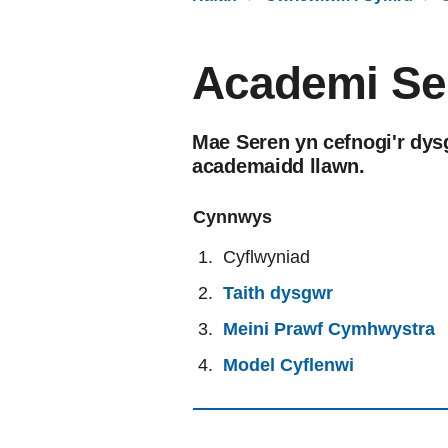
Academi Se
Mae Seren yn cefnogi'r dys
academaidd llawn.
Cynnwys
Cyflwyniad
Taith dysgwr
Meini Prawf Cymhwystra
Model Cyflenwi