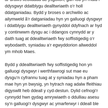
ddysgwyr ddatblygu dealltwriaeth o’r holl
ddatganiadau. Bydd y broses o archwilio ac
ailymweld â’r datganiadau hyn yn galluogi dysgwyr
i ddatblygu dealltwriaeth gynyddol ddyfnach ar hyd
y continwwm dysgu ac i ddangos cynnydd ar y
daith tuag at ddealltwriaeth fwy soffistigedig o’r
wybodaeth, syniadau a’r egwyddorion allweddol
ym mhob Maes.
Bydd y ddealltwriaeth fwy soffistigedig hon yn
galluogi dysgwyr i werthfawrogi sut mae eu
dysgu’n cyfrannu tuag at y syniadau hyn a pham
mae hyn yn bwysig, yn hytrach nag adalw ffeithiau
digyswllt heb ddeall y cyd-destun. Dylid cefnogi’r
cynnydd hwn gydag amrywiaeth o ddulliau asesu
sy’n galluogi’r dysgwyr ac ymarferwyr i ddeall ble