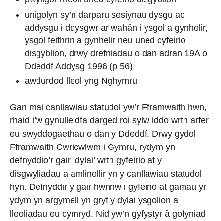
unigolyn sy’n darparu sesiynau dysgu ac
addysgu i ddysgwr ar wahân i ysgol a gynhelir,
ysgol feithrin a gynhelir neu uned cyfeirio
disgyblion, drwy drefniadau o dan adran 19A o
Ddeddf Addysg 1996 (p 56)
awdurdod lleol yng Nghymru
Gan mai canllawiau statudol yw’r Fframwaith hwn,
rhaid i’w gynulleidfa darged roi sylw iddo wrth arfer
eu swyddogaethau o dan y Ddeddf. Drwy gydol
Fframwaith Cwricwlwm i Gymru, rydym yn
defnyddio’r gair ‘dylai’ wrth gyfeirio at y
disgwyliadau a amlinellir yn y canllawiau statudol
hyn. Defnyddir y gair hwnnw i gyfeirio at gamau yr
ydym yn argymell yn gryf y dylai ysgolion a
lleoliadau eu cymryd. Nid yw’n gyfystyr â gofyniad