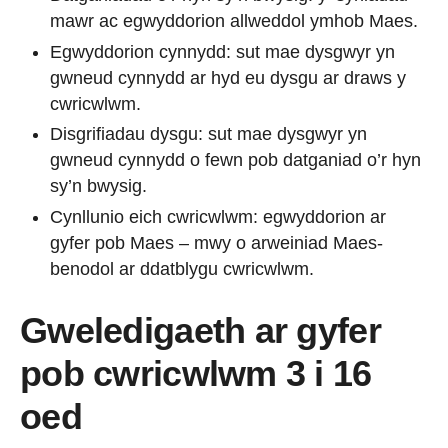
mawr ac egwyddorion allweddol ymhob Maes.
Egwyddorion cynnydd: sut mae dysgwyr yn
gwneud cynnydd ar hyd eu dysgu ar draws y
cwricwlwm.
Disgrifiadau dysgu: sut mae dysgwyr yn
gwneud cynnydd o fewn pob datganiad o’r hyn
sy’n bwysig.
Cynllunio eich cwricwlwm: egwyddorion ar
gyfer pob Maes – mwy o arweiniad Maes-
benodol ar ddatblygu cwricwlwm.
Gweledigaeth ar gyfer
pob cwricwlwm 3 i 16
oed