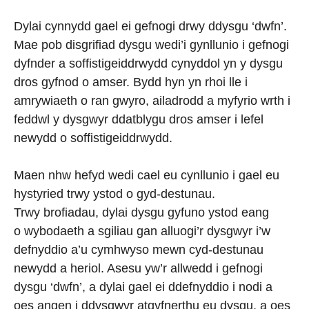
Dylai cynnydd gael ei gefnogi drwy ddysgu ‘dwfn’.
Mae pob disgrifiad dysgu wedi’i gynllunio i gefnogi
dyfnder a soffistigeiddrwydd cynyddol yn y dysgu
dros gyfnod o amser. Bydd hyn yn rhoi lle i
amrywiaeth o ran gwyro, ailadrodd a myfyrio wrth i
feddwl y dysgwyr ddatblygu dros amser i lefel
newydd o soffistigeiddrwydd.
Maen nhw hefyd wedi cael eu cynllunio i gael eu
hystyried trwy ystod o gyd-destunau.
Trwy brofiadau, dylai dysgu gyfuno ystod eang
o wybodaeth a sgiliau gan alluogi’r dysgwyr i’w
defnyddio a’u cymhwyso mewn cyd-destunau
newydd a heriol. Asesu yw’r allwedd i gefnogi
dysgu ‘dwfn’, a dylai gael ei ddefnyddio i nodi a
oes angen i ddysgwyr atgyfnerthu eu dysgu, a oes