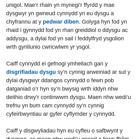
unigol. Mae’r rhain yn mynegi’r ffyrdd y mae
dysgwyr yn gwneud cynnydd yn eu dysgu a
chyfrannu at y
pedwar diben
. Golyga hyn fod yn
rhaid i gynnydd fod yn rhan greiddiol o ddysgu ac
addysgu, a dylai fod yn sail i feddylfryd ysgolion
wrth gynllunio cwricwlwm yr ysgol.
Caiff cynnydd ei gefnogi ymhellach gan y
disgrifiadau dysgu
sy’n cynnig arweiniad ar sut y
dylai dysgwyr ddangos cynnydd o fewn pob
datganiad o’r hyn sy’n bwysig wrth iddyn nhw
deithio drwy’r continwwm dysgu. Maen nhw wedi’u
trefnu yn bum cam cynnydd sy’n cynnig
cyfeirbwyntiau ar gyfer cyflymder y cynnydd.
Caiff y disgwyliadau hyn eu cyfleu o safbwynt y