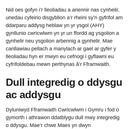
Nid oes gofyn i’r lleoliadau a ariennir nas cynhelir,
unedau cyfeirio disgyblion a’r rheini sy’n gyfrifol am
ddarparu addysg heblaw yn yr ysgol (AHY)
gynllunio cwricwlwm yn yr un ffordd ag ysgolion a
gynhelir neu ysgolion arbennig a gynhelir. Mae
canllawiau pellach a manylach ar gael ar gyfer y
lleoliadau hyn er mwyn eu cefnogi i gyflawni eu
cyfrifoldebau mewn perthynas â’r Fframwaith.
Dull integredig o ddysgu
ac addysgu
Dyluniwyd
Fframwaith Cwricwlwm
i
Gymru
i fod o
gymorth i athrawon ddatblygu dull mwy integredig
o ddysgu. Mae’r chwe Maes yn dwyn