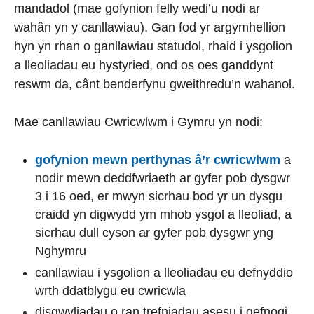
mandadol (mae gofynion felly wedi’u nodi ar
wahân yn y canllawiau). Gan fod yr argymhellion
hyn yn rhan o ganllawiau statudol, rhaid i ysgolion
a lleoliadau eu hystyried, ond os oes ganddynt
reswm da, cânt benderfynu gweithredu’n wahanol.
Mae canllawiau Cwricwlwm i Gymru yn nodi:
gofynion mewn perthynas â’r cwricwlwm
a
nodir mewn deddfwriaeth ar gyfer pob dysgwr
3 i 16 oed, er mwyn sicrhau bod yr un dysgu
craidd yn digwydd ym mhob ysgol a lleoliad, a
sicrhau dull cyson ar gyfer pob dysgwr yng
Nghymru
canllawiau i ysgolion a lleoliadau eu defnyddio
wrth ddatblygu eu cwricwla
disgwyliadau o ran trefniadau asesu i gefnogi