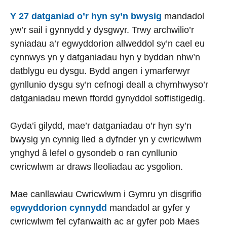
Y 27 datganiad o’r hyn sy’n bwysig
mandadol
yw’r sail i gynnydd y dysgwyr. Trwy archwilio’r
syniadau a’r egwyddorion allweddol sy’n cael eu
cynnwys yn y datganiadau hyn y byddan nhw’n
datblygu eu dysgu. Bydd angen i ymarferwyr
gynllunio dysgu sy’n cefnogi deall a chymhwyso’r
datganiadau mewn ffordd gynyddol soffistigedig.
Gyda’i gilydd, mae’r datganiadau o’r hyn sy’n
bwysig yn cynnig lled a dyfnder yn y cwricwlwm
ynghyd â lefel o gysondeb o ran cynllunio
cwricwlwm ar draws lleoliadau ac ysgolion.
Mae canllawiau Cwricwlwm i Gymru yn disgrifio
egwyddorion cynnydd
mandadol ar gyfer y
cwricwlwm fel cyfanwaith ac ar gyfer pob Maes