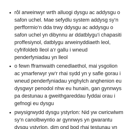
rôl arweinwyr wrth alluogi dysgu ac addysgu o
safon uchel. Mae sefydlu system addysg sy’n
perfformio’n dda trwy ddysgu ac addysgu o
safon uchel yn dibynnu ar ddatblygu’i chapasiti
proffesiynol, datblygu arweinyddiaeth leol,
cyfrifoldeb lleol a’r gallu i wneud
penderfyniadau yn lleol
o fewn fframwaith cenedlaethol, mai ysgolion
ac ymarferwyr yw’r rhai sydd yn y safle gorau i
wneud penderfyniadau ynghylch anghenion eu
dysgwyr penodol nhw eu hunain, gan gynnwys
pa destunau a gweithgareddau fyddai orau i
gefnogi eu dysgu
pwysigrwydd dysgu ystyrlon: Nid yw cwricwlwm
sy’n canolbwyntio ar gynnwys yn gwarantu
dysgu ystyrlon, dim ond bod rhai testunau yn