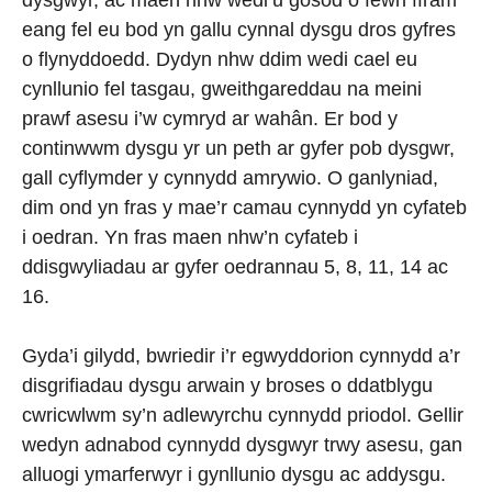
dysgwyr, ac maen nhw wedi’u gosod o fewn ffrâm
eang fel eu bod yn gallu cynnal dysgu dros gyfres
o flynyddoedd. Dydyn nhw ddim wedi cael eu
cynllunio fel tasgau, gweithgareddau na meini
prawf asesu i’w cymryd ar wahân. Er bod y
continwwm dysgu yr un peth ar gyfer pob dysgwr,
gall cyflymder y cynnydd amrywio. O ganlyniad,
dim ond yn fras y mae’r camau cynnydd yn cyfateb
i oedran. Yn fras maen nhw’n cyfateb i
ddisgwyliadau ar gyfer oedrannau 5, 8, 11, 14 ac
16.
Gyda’i gilydd, bwriedir i’r egwyddorion cynnydd a’r
disgrifiadau dysgu arwain y broses o ddatblygu
cwricwlwm sy’n adlewyrchu cynnydd priodol. Gellir
wedyn adnabod cynnydd dysgwyr trwy asesu, gan
alluogi ymarferwyr i gynllunio dysgu ac addysgu.