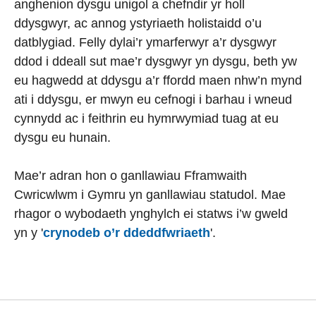
anghenion dysgu unigol a chefndir yr holl
ddysgwyr, ac annog ystyriaeth holistaidd o’u
datblygiad. Felly dylai’r ymarferwyr a’r dysgwyr
ddod i ddeall sut mae’r dysgwyr yn dysgu, beth yw
eu hagwedd at ddysgu a’r ffordd maen nhw’n mynd
ati i ddysgu, er mwyn eu cefnogi i barhau i wneud
cynnydd ac i feithrin eu hymrwymiad tuag at eu
dysgu eu hunain.
Mae’r adran hon o ganllawiau Fframwaith
Cwricwlwm i Gymru yn ganllawiau statudol. Mae
rhagor o wybodaeth ynghylch ei statws i’w gweld
yn y '
crynodeb o’r ddeddfwriaeth
'.