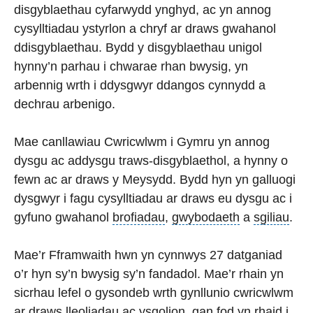
disgyblaethau cyfarwydd ynghyd, ac yn annog
cysylltiadau ystyrlon a chryf ar draws gwahanol
ddisgyblaethau. Bydd y disgyblaethau unigol
hynny’n parhau i chwarae rhan bwysig, yn
arbennig wrth i ddysgwyr ddangos cynnydd a
dechrau arbenigo.
Mae canllawiau Cwricwlwm i Gymru yn annog
dysgu ac addysgu traws-disgyblaethol, a hynny o
fewn ac ar draws y Meysydd. Bydd hyn yn galluogi
dysgwyr i fagu cysylltiadau ar draws eu dysgu ac i
gyfuno gwahanol
brofiadau
,
gwybodaeth
a
sgiliau
.
Mae’r Fframwaith hwn yn cynnwys 27 datganiad
o’r hyn sy’n bwysig sy’n fandadol. Mae’r rhain yn
sicrhau lefel o gysondeb wrth gynllunio cwricwlwm
ar draws lleoliadau ac ysgolion, gan fod yn rhaid i