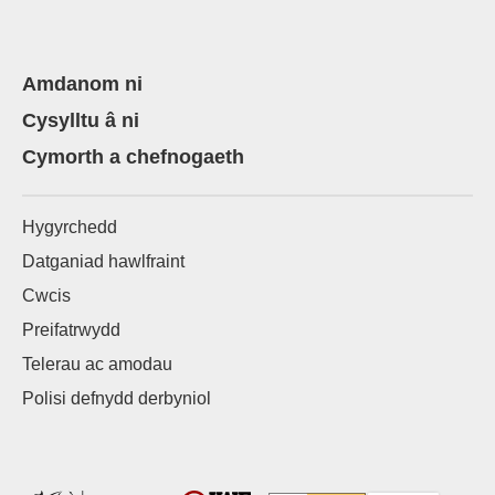
Amdanom ni
Cysylltu â ni
Cymorth a chefnogaeth
Hygyrchedd
Datganiad hawlfraint
Cwcis
Preifatrwydd
Telerau ac amodau
Polisi defnydd derbyniol