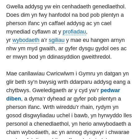
Gwella addysg yw ein cenhadaeth genedlaethol.
Does dim yn fwy hanfodol na bod pob plentyn a
pherson ifanc yn caffael addysg ac yn cael
mynediad cyflawn at y
profiadau
,
yr
wybodaeth
a’r
sgiliau
y mae eu hangen arnyn
nhw ym myd gwaith, ar gyfer dysgu gydol oes ac
er mwyn bod yn ddinasyddion gweithredol.
Mae canllawiau Cwricwlwm i Gymru yn datgan yn
glir beth sy’n bwysig wrth ddarparu addysg eang a
chytbwys. Gweledigaeth ar y cyd yw’r
pedwar
diben
, a dyma’r dyhead ar gyfer pob plentyn a
pherson ifanc. Wrth wireddu’r rhain, rydym yn
gosod disgwyliadau uchel i bawb, yn hyrwyddo lles
personol a chenedlaethol, yn herio anwybodaeth a
cham wybodaeth, ac yn annog dysgwyr i chwarae