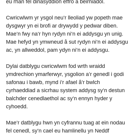
eu rhan fel dinasyddion effro a beirniadol.
Cwricwlwm yr ysgol neu’r lleoliad yw popeth mae
dysgwyr yn ei brofi ar drywydd y pedwar diben.
Mae’n fwy na’r hyn rydyn ni’n ei addysgu yn unig.
Mae hefyd yn ymwneud â sut rydyn ni’n ei addysgu
ac, yn allweddol, pam ydyn ni’n ei addysgu.
Dylai datblygu cwricwlwm fod wrth wraidd
ymdrechion ymarferwyr, ysgolion a’r genedl i godi
safonau i bawb, mynd i’r afael â’r bwlch
cyrhaeddiad a sicrhau system addysg sy’n destun
balchder cenedlaethol ac sy’n ennyn hyder y
cyhoedd.
Mae’r datblygu hwn yn cyfrannu tuag at ein nodau
fel cenedl, sy’n cael eu hamlinellu yn Neddf