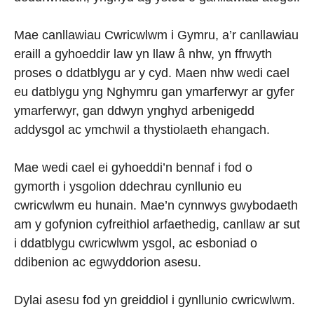
Mae canllawiau Cwricwlwm i Gymru, a’r canllawiau
eraill a gyhoeddir law yn llaw â nhw, yn ffrwyth
proses o ddatblygu ar y cyd. Maen nhw wedi cael
eu datblygu yng Nghymru gan ymarferwyr ar gyfer
ymarferwyr, gan ddwyn ynghyd arbenigedd
addysgol ac ymchwil a thystiolaeth ehangach.
Mae wedi cael ei gyhoeddi’n bennaf i fod o
gymorth i ysgolion ddechrau cynllunio eu
cwricwlwm eu hunain. Mae’n cynnwys gwybodaeth
am y gofynion cyfreithiol arfaethedig, canllaw ar sut
i ddatblygu cwricwlwm ysgol, ac esboniad o
ddibenion ac egwyddorion asesu.
Dylai asesu fod yn greiddiol i gynllunio cwricwlwm.