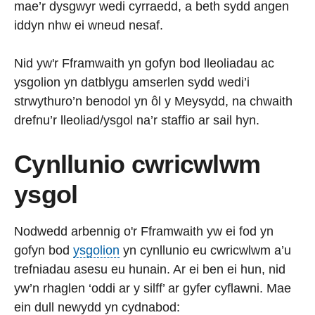
mae’r dysgwyr wedi cyrraedd, a beth sydd angen
iddyn nhw ei wneud nesaf.
Nid yw'r Fframwaith yn gofyn bod lleoliadau ac
ysgolion yn datblygu amserlen sydd wedi’i
strwythuro’n benodol yn ôl y Meysydd, na chwaith
drefnu’r lleoliad/ysgol na’r staffio ar sail hyn.
Cynllunio cwricwlwm
ysgol
Nodwedd arbennig o'r Fframwaith yw ei fod yn
gofyn bod
ysgolion
yn cynllunio eu cwricwlwm a’u
trefniadau asesu eu hunain. Ar ei ben ei hun, nid
yw’n rhaglen ‘oddi ar y silff’ ar gyfer cyflawni. Mae
ein dull newydd yn cydnabod: