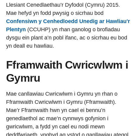
Llesiant Cenedlaethau’r Dyfodol (Cymru) 2015.
Mae hefyd yn fodd pwysig o sicrhau bod
Confensiwn y Cenhedloedd Unedig ar Hawliau'r
Plentyn
(CCUHP) yn rhan ganolog o brofiadau
dysgu ein plant a’n pobl ifanc, ac o sicrhau eu bod
yn deall eu hawliau.
Fframwaith Cwricwlwm i
Gymru
Mae canllawiau Cwricwlwm i Gymru yn rhan o
Fframwaith Cwricwlwm i Gymru (Fframwaith).
Mae’r Fframwaith hwn yn cael ei bennu’n
genedlaethol ac mae’n cynnwys gofynion i
gwricwlwm, a fydd yn cael eu nodi mewn
deddfwriaeth, ynghyd ag ystod o ganllawiau ategol.