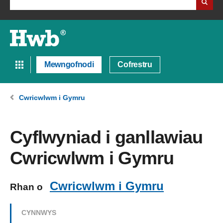
Mewngofnodi
Cofrestru
Cwricwlwm i Gymru
Cyflwyniad i ganllawiau
Cwricwlwm i Gymru
Cwricwlwm i Gymru
Rhan o
CYNNWYS