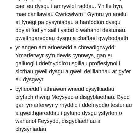
cael eu dysgu i amrywiol raddau. Yn lle hyn,
mae canllawiau Cwricwlwm i Gymru yn anelu
at fynegi pa gysyniadau a hanfodion dysgu
ddylai fod yn sail i ystod o wahanol destunau,
gweithgareddau dysgu a chaffael gwybodaeth
yr angen am arloesedd a chreadigrwydd:
Ymarferwyr sy’n dewis cynnwys, gan eu
galluogi i ddefnyddio’u sgiliau proffesiynol i
sicrhau gwell dysgu a gwell deilliannau ar gyfer
eu dysgwyr
cyfleoedd i athrawon wneud cysylltiadau
cryfach rhwng Meysydd a disgyblaethau: Bydd
gan ymarferwyr y rhyddid i ddefnyddio testunau
a gweithgareddau i gyfuno dysgu ystyrlon o
wahanol Feysydd, disgyblaethau a
chysyniadau