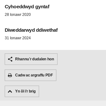
Cyhoeddwyd gyntaf
28 Ionawr 2020
Diweddarwyd ddiwethaf
31 Ionawr 2024
Rhannu’r dudalen hon
Cadw ac argraffu PDF
Yn ôl i'r brig