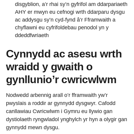
disgyblion, a’r rhai sy’n gyfrifol am ddarpariaeth
AHY er mwyn eu cefnogi wrth ddarparu dysgu
ac addysgu sy’n cyd-fynd â’r Fframwaith a
chyflawni eu cyfrifoldebau penodol yn y
ddeddfwriaeth
Cynnydd ac asesu wrth
wraidd y gwaith o
gynllunio’r cwricwlwm
Nodwedd arbennig arall o’r fframwaith yw’r
pwyslais a roddir ar gynnydd dysgwyr. Cafodd
canllawiau Cwricwlwm i Gymru eu llywio gan
dystiolaeth ryngwladol ynghylch yr hyn a olygir gan
gynnydd mewn dysgu.