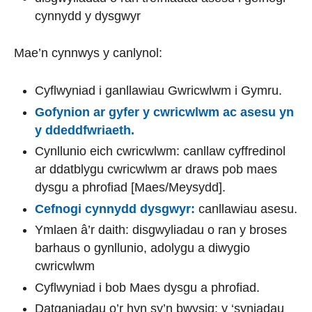
cynnydd y dysgwyr
Mae’n cynnwys y canlynol:
Cyflwyniad i ganllawiau Gwricwlwm i Gymru.
Gofynion ar gyfer y cwricwlwm ac asesu yn
y ddeddfwriaeth.
Cynllunio eich cwricwlwm: canllaw cyffredinol
ar ddatblygu cwricwlwm ar draws pob maes
dysgu a phrofiad [Maes/Meysydd].
Cefnogi cynnydd dysgwyr:
canllawiau asesu.
Ymlaen â’r daith: disgwyliadau o ran y broses
barhaus o gynllunio, adolygu a diwygio
cwricwlwm
Cyflwyniad i bob Maes dysgu a phrofiad.
Datganiadau o’r hyn sy’n bwysig: y ‘syniadau