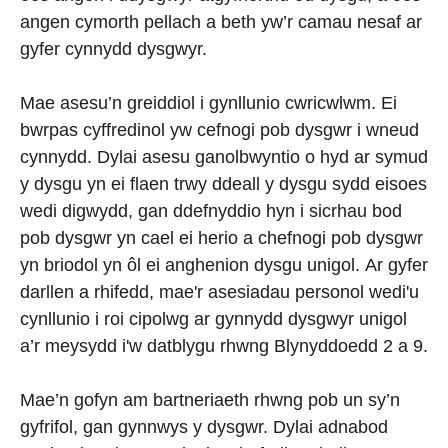
angen cymorth pellach a beth yw’r camau nesaf ar
gyfer cynnydd dysgwyr.
Mae asesu’n greiddiol i gynllunio cwricwlwm. Ei
bwrpas cyffredinol yw cefnogi pob dysgwr i wneud
cynnydd. Dylai asesu ganolbwyntio o hyd ar symud
y dysgu yn ei flaen trwy ddeall y dysgu sydd eisoes
wedi digwydd, gan ddefnyddio hyn i sicrhau bod
pob dysgwr yn cael ei herio a chefnogi pob dysgwr
yn briodol yn ôl ei anghenion dysgu unigol.
Ar
gyfer
darllen
a
rhifedd
,
mae'r
asesiadau
personol
wedi'u
cynllunio
i
roi
cipolwg
ar
gynnydd
dysgwyr
unigol
a’r
meysydd
i'w datblygu
rhwng
Blynyddoedd
2 a 9.
Mae’n gofyn am bartneriaeth rhwng pob un sy’n
gyfrifol, gan gynnwys y dysgwr. Dylai adnabod