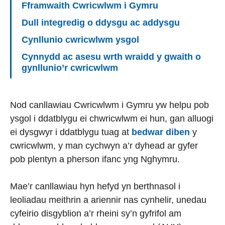
Fframwaith Cwricwlwm i Gymru
Dull integredig o ddysgu ac addysgu
Cynllunio cwricwlwm ysgol
Cynnydd ac asesu wrth wraidd y gwaith o
gynllunio’r cwricwlwm
Nod canllawiau Cwricwlwm i Gymru yw helpu pob
ysgol i ddatblygu ei chwricwlwm ei hun, gan alluogi
ei dysgwyr i ddatblygu tuag at
bedwar diben
y
cwricwlwm, y man cychwyn a’r dyhead ar gyfer
pob plentyn a pherson ifanc yng Nghymru.
Mae’r canllawiau hyn hefyd yn berthnasol i
leoliadau meithrin a ariennir nas cynhelir, unedau
cyfeirio disgyblion a’r rheini sy’n gyfrifol am