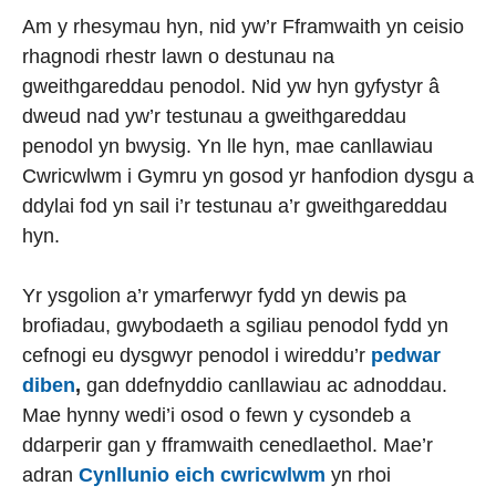
Am y rhesymau hyn, nid yw’r Fframwaith yn ceisio
rhagnodi rhestr lawn o destunau na
gweithgareddau penodol. Nid yw hyn gyfystyr â
dweud nad yw’r testunau a gweithgareddau
penodol yn bwysig. Yn lle hyn, mae canllawiau
Cwricwlwm i Gymru yn gosod yr hanfodion dysgu a
ddylai fod yn sail i’r testunau a’r gweithgareddau
hyn.
Yr ysgolion a’r ymarferwyr fydd yn dewis pa
brofiadau, gwybodaeth a sgiliau penodol fydd yn
cefnogi eu dysgwyr penodol i wireddu’r
pedwar
diben
,
gan ddefnyddio canllawiau ac adnoddau.
Mae hynny wedi’i osod o fewn y cysondeb a
ddarperir gan y fframwaith cenedlaethol. Mae’r
adran
Cynllunio eich cwricwlwm
yn rhoi