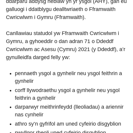
ddarparu addysg heblaw yn yr ysgol (AHY), gan eu
galluogi i ddatblygu dealltwriaeth o Fframwaith
Cwricwlwm i Gymru (Fframwaith).
Canllawiau statudol yw Fframwaith Cwricwlwm i
Gymru, a gyhoeddir o dan adran 71 o Ddeddf
Cwricwlwm ac Asesu (Cymru) 2021 (y Ddeddf), a’r
gynulleidfa darged felly yw:
pennaeth ysgol a gynhelir neu ysgol feithrin a
gynhelir
corff llywodraethu ysgol a gynhelir neu ysgol
feithrin a gynhelir
darparwyr meithrinfeydd (lleoliadau) a ariennir
nas cynhelir
athro sy’n gyfrifol am uned cyfeirio disgyblion
pwyllgor rheoli uned cyfeirio disgyblion