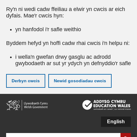
Ry'n ni wedi cadw ffeiliau a elwir yn cwcis ar eich
dyfais. Mae'r cwcis hyn:
yn hanfodol i'r safle weithio
Byddem hefyd yn hoffi cadw rhai cwcis i'n helpu ni:
i wella'n gwefan drwy gasglu ac adrodd
gwybodaeth ar sut yr ydych yn defnyddio'r safle
Derbyn cwcis
Newid gosodiadau cwcis
Neidio
i'r
prif
gynnwy
English