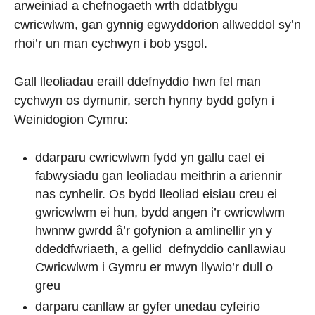
arweiniad a chefnogaeth wrth ddatblygu
cwricwlwm, gan gynnig egwyddorion allweddol sy’n
rhoi’r un man cychwyn i bob ysgol.
Gall lleoliadau eraill ddefnyddio hwn fel man
cychwyn os dymunir, serch hynny bydd gofyn i
Weinidogion Cymru:
ddarparu cwricwlwm fydd yn gallu cael ei
fabwysiadu gan leoliadau meithrin a ariennir
nas cynhelir. Os bydd lleoliad eisiau creu ei
gwricwlwm ei hun, bydd angen i’r cwricwlwm
hwnnw gwrdd â’r gofynion a amlinellir yn y
ddeddfwriaeth, a gellid defnyddio canllawiau
Cwricwlwm i Gymru er mwyn llywio’r dull o
greu
darparu canllaw ar gyfer unedau cyfeirio