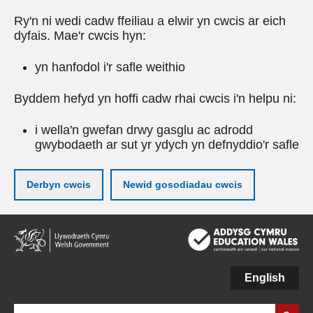
Ry'n ni wedi cadw ffeiliau a elwir yn cwcis ar eich
dyfais. Mae'r cwcis hyn:
yn hanfodol i'r safle weithio
Byddem hefyd yn hoffi cadw rhai cwcis i'n helpu ni:
i wella'n gwefan drwy gasglu ac adrodd
gwybodaeth ar sut yr ydych yn defnyddio'r safle
Derbyn cwcis
Newid gosodiadau cwcis
Neidio
i'r
prif
gynnwy
English