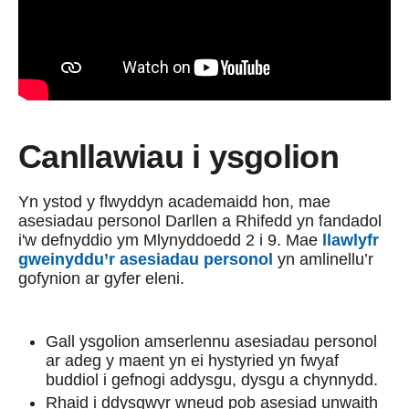
Canllawiau i ysgolion
Yn ystod y flwyddyn academaidd hon, mae
asesiadau personol Darllen a Rhifedd yn fandadol
i'w defnyddio ym Mlynyddoedd 2 i 9. Mae
llawlyfr
gweinyddu’r asesiadau personol
yn amlinellu’r
gofynion ar gyfer eleni.
Gall ysgolion amserlennu asesiadau personol
ar adeg y maent yn ei hystyried yn fwyaf
buddiol i gefnogi addysgu, dysgu a chynnydd.
Rhaid i ddysgwyr wneud pob asesiad unwaith