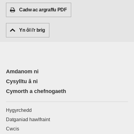
Cadw ac argraffu PDF
Yn ôl i'r brig
Amdanom ni
Cysylltu â ni
Cymorth a chefnogaeth
Hygyrchedd
Datganiad hawlfraint
Cwcis