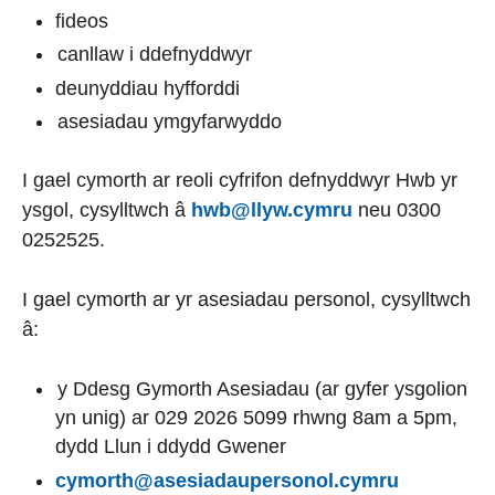
fideos
canllaw i ddefnyddwyr
deunyddiau hyfforddi
asesiadau ymgyfarwyddo
I gael cymorth ar reoli cyfrifon defnyddwyr Hwb yr
ysgol, cysylltwch â
hwb@llyw.cymru
neu 0300
0252525.
I gael cymorth ar yr asesiadau personol, cysylltwch
â:
y Ddesg Gymorth Asesiadau (ar gyfer
ysgolion
yn unig) ar 029 2026 5099 rhwng 8am a 5pm,
dydd Llun i ddydd Gwener
cymorth@asesiadaupersonol.cymru