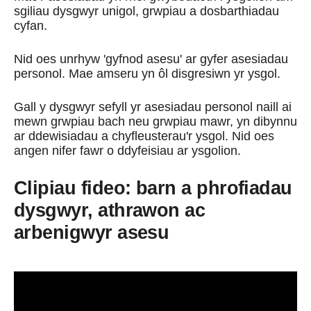
sgiliau dysgwyr unigol, grwpiau a dosbarthiadau
cyfan.
Nid oes unrhyw 'gyfnod asesu' ar gyfer asesiadau
personol. Mae amseru yn ôl disgresiwn yr ysgol.
Gall y dysgwyr sefyll yr asesiadau personol naill ai
mewn grwpiau bach neu grwpiau mawr, yn dibynnu
ar ddewisiadau a chyfleusterau'r ysgol. Nid oes
angen nifer fawr o ddyfeisiau ar ysgolion.
Clipiau fideo: barn a phrofiadau
dysgwyr, athrawon ac
arbenigwyr asesu