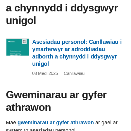
a chynnydd i ddysgwyr
unigol
Asesiadau personol: Canllawiau i
ymarferwyr ar adroddiadau
adborth a chynnydd i ddysgwyr
unigol
08 Medi 2025
Canllawiau
Gweminarau ar gyfer
athrawon
Mae
gweminarau ar gyfer athrawon
ar gael ar
system yr asesiadau personol.