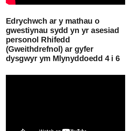
Edrychwch ar y mathau o
gwestiynau sydd yn yr asesiad
personol Rhifedd
(Gweithdrefnol) ar gyfer
dysgwyr ym Mlynyddoedd 4 i 6