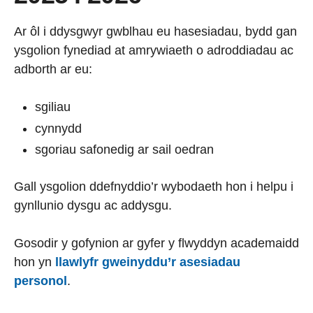
Ar ôl i ddysgwyr gwblhau eu hasesiadau, bydd gan
ysgolion fynediad at amrywiaeth o adroddiadau ac
adborth ar eu:
sgiliau
cynnydd
sgoriau safonedig ar sail oedran
Gall ysgolion ddefnyddio’r wybodaeth hon i helpu i
gynllunio dysgu ac addysgu.
Gosodir y gofynion ar gyfer y flwyddyn academaidd
hon yn
llawlyfr gweinyddu’r asesiadau
personol
.