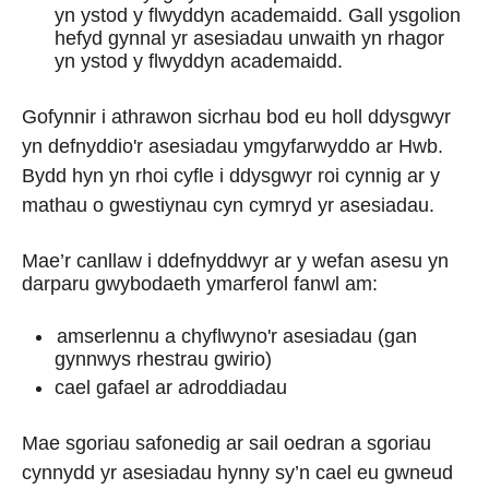
yn ystod y flwyddyn academaidd. Gall ysgolion
hefyd gynnal yr asesiadau unwaith yn rhagor
yn ystod y flwyddyn academaidd.
Gofynnir i athrawon sicrhau bod eu holl ddysgwyr
yn defnyddio'r asesiadau ymgyfarwyddo ar Hwb.
Bydd hyn yn rhoi cyfle i ddysgwyr roi cynnig ar y
mathau o gwestiynau cyn cymryd yr asesiadau.
Mae’r canllaw i ddefnyddwyr ar y wefan asesu yn
darparu gwybodaeth ymarferol fanwl am:
amserlennu a chyflwyno'r asesiadau (gan
gynnwys rhestrau gwirio)
cael gafael ar adroddiadau
Mae sgoriau safonedig ar sail oedran a sgoriau
cynnydd yr asesiadau hynny sy’n cael eu gwneud