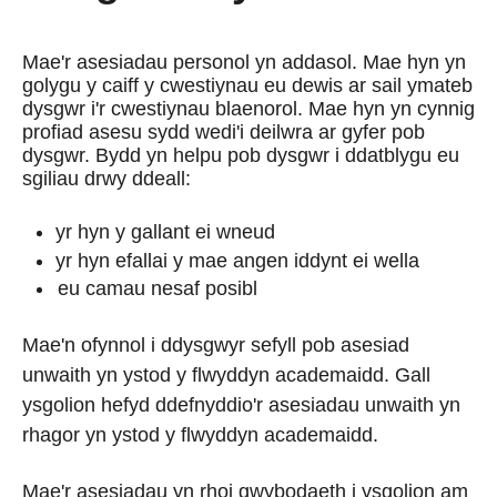
Mae'r asesiadau personol yn addasol.
Mae hyn yn
golygu y caiff y cwestiynau eu dewis ar sail ymateb
dysgwr i'r cwestiynau blaenorol. Mae hyn yn cynnig
profiad asesu sydd wedi'i deilwra ar gyfer pob
dysgwr. Bydd yn helpu pob dysgwr i ddatblygu eu
sgiliau drwy ddeall:
yr hyn y gallant ei wneud
yr hyn efallai y mae angen iddynt ei wella
eu camau nesaf posibl
Mae'n ofynnol i ddysgwyr sefyll pob asesiad
unwaith yn ystod y flwyddyn academaidd. Gall
ysgolion hefyd ddefnyddio'r asesiadau unwaith yn
rhagor yn ystod y flwyddyn academaidd.
Mae'r asesiadau yn rhoi gwybodaeth i ysgolion am