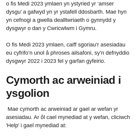
o fis Medi 2023 ymlaen yn ystyried yr ‘amser
dysgu’ a gafwyd yn yr ystafell ddosbarth. Mae hyn
yn cefnogi a gwella dealltwriaeth o gynnydd y
dysgwyr o dan y Cwricwlwm i Gymru.
O fis Medi 2023 ymlaen, caiff sgoriau’r asesiadau
eu cyfrifo’n unol â phroses ailsafoni, sy’n defnyddio
dysgwyr 2022 i 2023 fel y garfan gyfeirio.
Cymorth ac arweiniad i
ysgolion
Mae cymorth ac arweiniad ar gael ar wefan yr
asesiadau. Ar ôl cael mynediad at y wefan, cliciwch
'Help' i gael mynediad at: