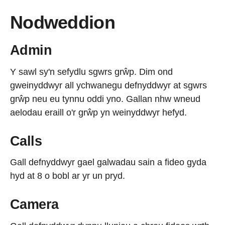
Nodweddion
Admin
Y sawl sy'n sefydlu sgwrs grŵp. Dim ond
gweinyddwyr all ychwanegu defnyddwyr at sgwrs
grŵp neu eu tynnu oddi yno. Gallan nhw wneud
aelodau eraill o'r grŵp yn weinyddwyr hefyd.
Calls
Gall defnyddwyr gael galwadau sain a fideo gyda
hyd at 8 o bobl ar yr un pryd.
Camera