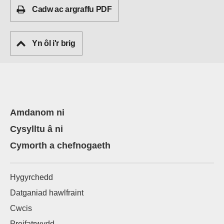
Cadw ac argraffu PDF
Yn ôl i'r brig
Amdanom ni
Cysylltu â ni
Cymorth a chefnogaeth
Hygyrchedd
Datganiad hawlfraint
Cwcis
Preifatrwydd