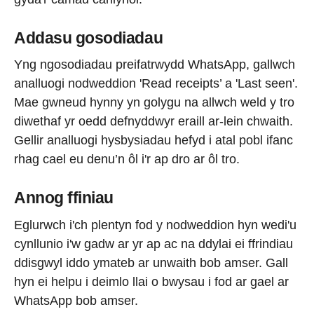
Addasu gosodiadau
Yng ngosodiadau preifatrwydd WhatsApp, gallwch
analluogi nodweddion 'Read receipts’ a 'Last seen'.
Mae gwneud hynny yn golygu na allwch weld y tro
diwethaf yr oedd defnyddwyr eraill ar-lein chwaith.
Gellir analluogi hysbysiadau hefyd i atal pobl ifanc
rhag cael eu denu’n ôl i'r ap dro ar ôl tro.
Annog ffiniau
Eglurwch i'ch plentyn fod y nodweddion hyn wedi'u
cynllunio i'w gadw ar yr ap ac na ddylai ei ffrindiau
ddisgwyl iddo ymateb ar unwaith bob amser. Gall
hyn ei helpu i deimlo llai o bwysau i fod ar gael ar
WhatsApp bob amser.