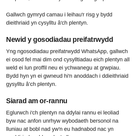
Gallwch gymryd camau i leihau'r risg y bydd
dieithriaid yn cysylltu â'ch plentyn.
Newid y gosodiadau preifatrwydd
Yng ngosodiadau preifatrwydd WhatsApp, gallwch
ei osod fel mai dim ond cysylltiadau eich plentyn all
weld ei lun proffil neu ei ychwanegu at grwpiau.
Bydd hyn yn ei gwneud hi'n anoddach i ddieithriaid
gysylltu â’ch plentyn.
Siarad am or-rannu
Eglurwch i'ch plentyn na ddylai rannu ei leoliad
byw nac anfon unrhyw wybodaeth bersonol na
lluniau at bobl nad yw'n eu hadnabod nac yn