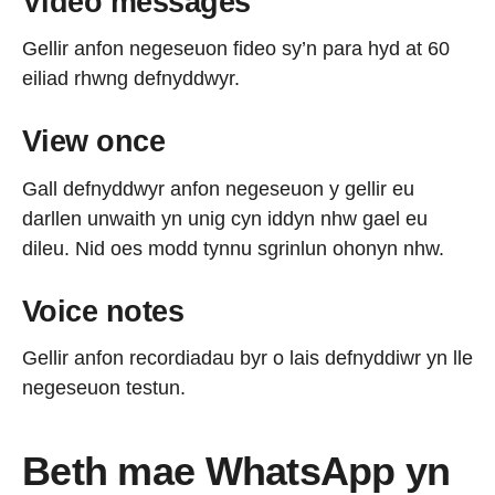
Video messages
Gellir anfon negeseuon fideo sy’n para hyd at 60
eiliad rhwng defnyddwyr.
View once
Gall defnyddwyr anfon negeseuon y gellir eu
darllen unwaith yn unig cyn iddyn nhw gael eu
dileu. Nid oes modd tynnu sgrinlun ohonyn nhw.
Voice notes
Gellir anfon recordiadau byr o lais defnyddiwr yn lle
negeseuon testun.
Beth mae WhatsApp yn