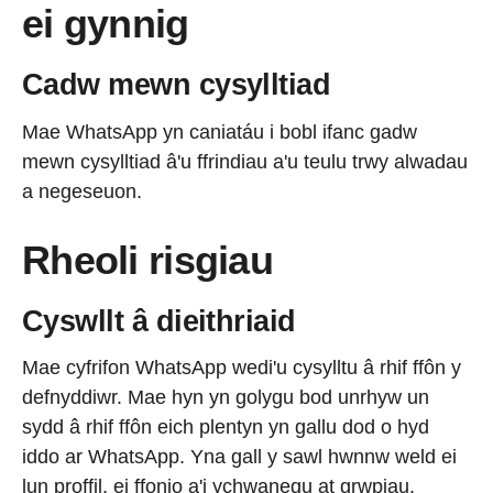
ei gynnig
Cadw mewn cysylltiad
Mae WhatsApp yn caniatáu i bobl ifanc gadw
mewn cysylltiad â'u ffrindiau a'u teulu trwy alwadau
a negeseuon.
Rheoli risgiau
Cyswllt â dieithriaid
Mae cyfrifon WhatsApp wedi'u cysylltu â rhif ffôn y
defnyddiwr. Mae hyn yn golygu bod unrhyw un
sydd â rhif ffôn eich plentyn yn gallu dod o hyd
iddo ar WhatsApp. Yna gall y sawl hwnnw weld ei
lun proffil, ei ffonio a'i ychwanegu at grwpiau.