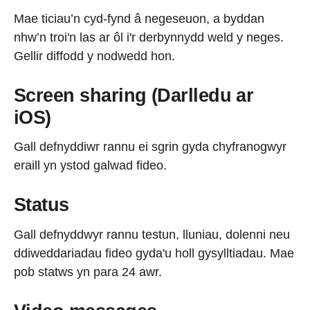
Mae ticiau’n cyd-fynd â negeseuon, a byddan
nhw’n troi'n las ar ôl i'r derbynnydd weld y neges.
Gellir diffodd y nodwedd hon.
Screen sharing (Darlledu ar
iOS)
Gall defnyddiwr rannu ei sgrin gyda chyfranogwyr
eraill yn ystod galwad fideo.
Status
Gall defnyddwyr rannu testun, lluniau, dolenni neu
ddiweddariadau fideo gyda'u holl gysylltiadau. Mae
pob statws yn para 24 awr.