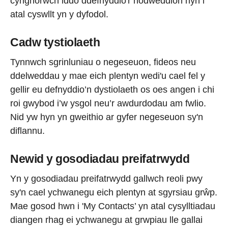
cynghorwch iddo ddefnyddio'r nodweddion hyn i
atal cyswllt yn y dyfodol.
Cadw tystiolaeth
Tynnwch sgrinluniau o negeseuon, fideos neu
ddelweddau y mae eich plentyn wedi'u cael fel y
gellir eu defnyddio’n dystiolaeth os oes angen i chi
roi gwybod i’w ysgol neu’r awdurdodau am fwlio.
Nid yw hyn yn gweithio ar gyfer negeseuon sy'n
diflannu.
Newid y gosodiadau preifatrwydd
Yn y gosodiadau preifatrwydd gallwch reoli pwy
sy'n cael ychwanegu eich plentyn at sgyrsiau grŵp.
Mae gosod hwn i 'My Contacts’ yn atal cysylltiadau
diangen rhag ei ychwanegu at grwpiau lle gallai