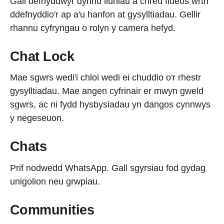
Gall defnyddwyr dynnu lluniau a chreu fideos wrth
ddefnyddio'r ap a'u hanfon at gysylltiadau. Gellir
rhannu cyfryngau o rolyn y camera hefyd.
Chat Lock
Mae sgwrs wedi'i chloi wedi ei chuddio o'r rhestr
gysylltiadau. Mae angen cyfrinair er mwyn gweld
sgwrs, ac ni fydd hysbysiadau yn dangos cynnwys
y negeseuon.
Chats
Prif nodwedd WhatsApp. Gall sgyrsiau fod gydag
unigolion neu grwpiau.
Communities