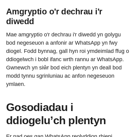
Amgryptio o'r dechrau i'r
diwedd
Mae amgryptio o'r dechrau i'r diwedd yn golygu
bod negeseuon a anfonir ar WhatsApp yn fwy
diogel. Fodd bynnag, gall hyn roi ymdeimlad ffug o
ddiogelwch i bobl ifanc wrth rannu ar WhatsApp.
Gwnewch yn siŵr bod eich plentyn yn deall bod
modd tynnu sgrinluniau ac anfon negeseuon
ymlaen.
Gosodiadau i
ddiogelu’ch plentyn
Er nad oes gan WhatsApp reolyddion rhieni