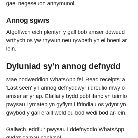
gael negeseuon annymunol.
Annog sgwrs
Atgoffwch eich plentyn y gall bob amser ddweud
wrthych os yw rhywun neu rywbeth yn ei boeni ar-
lein.
Dyluniad sy’n annog defnydd
Mae nodweddion WhatsApp fel 'Read receipts’ a
'Last seen' yn annog defnyddwyr i dreulio mwy o
amser ar yr ap. Efallai y bydd pobl ifanc yn teimlo
pwysau i ymateb yn gyflym i ffrindiau os ydynt yn
gwybod y gall eraill weld eu bod wedi bod ar-lein.
Gallwch leddfu'r pwysau i ddefnyddio WhatsApp
gyda'r camau canlynol.