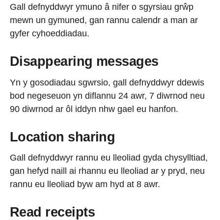
Gall defnyddwyr ymuno â nifer o sgyrsiau grŵp
mewn un gymuned, gan rannu calendr a man ar
gyfer cyhoeddiadau.
Disappearing messages
Yn y gosodiadau sgwrsio, gall defnyddwyr ddewis
bod negeseuon yn diflannu 24 awr, 7 diwrnod neu
90 diwrnod ar ôl iddyn nhw gael eu hanfon.
Location sharing
Gall defnyddwyr rannu eu lleoliad gyda chysylltiad,
gan hefyd naill ai rhannu eu lleoliad ar y pryd, neu
rannu eu lleoliad byw am hyd at 8 awr.
Read receipts