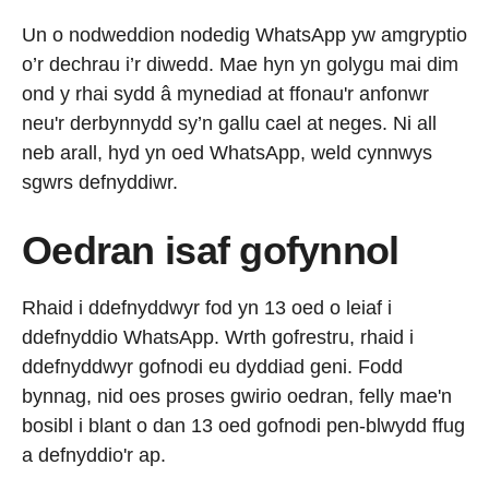
Un o nodweddion nodedig WhatsApp yw amgryptio
o’r dechrau i’r diwedd. Mae hyn yn golygu mai dim
ond y rhai sydd â mynediad at ffonau'r anfonwr
neu'r derbynnydd sy’n gallu cael at neges. Ni all
neb arall, hyd yn oed WhatsApp, weld cynnwys
sgwrs defnyddiwr.
Oedran isaf gofynnol
Rhaid i ddefnyddwyr fod yn 13 oed o leiaf i
ddefnyddio WhatsApp. Wrth gofrestru, rhaid i
ddefnyddwyr gofnodi eu dyddiad geni. Fodd
bynnag, nid oes proses gwirio oedran, felly mae'n
bosibl i blant o dan 13 oed gofnodi pen-blwydd ffug
a defnyddio'r ap.