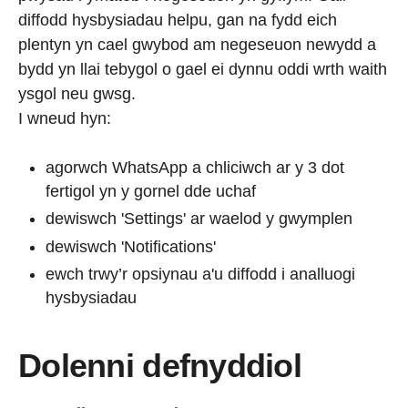
diffodd hysbysiadau helpu, gan na fydd eich
plentyn yn cael gwybod am negeseuon newydd a
bydd yn llai tebygol o gael ei dynnu oddi wrth waith
ysgol neu gwsg.
I wneud hyn:
agorwch WhatsApp a chliciwch ar y 3 dot
fertigol yn y gornel dde uchaf
dewiswch 'Settings' ar waelod y gwymplen
dewiswch 'Notifications'
ewch trwy’r opsiynau a'u diffodd i analluogi
hysbysiadau
Dolenni defnyddiol