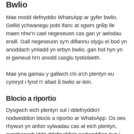
Bwlio
Mae modd defnyddio WhatsApp ar gyfer bwlio.
Gellid ychwanegu pobl ifanc at sgwrs grŵp lle
maen nhw’n cael negeseuon cas gan yr aelodau
eraill. Gall negeseuon sy'n diflannu olygu ei bod yn
anoddach ymladd yn erbyn bwlio, gan fod hyn yn
ei gwneud hi'n anodd casglu tystiolaeth.
Mae yna gamau y gallwch chi a'ch plentyn eu
cymryd i fynd i'r afael â bwlio ar-lein.
Blocio a riportio
Dysgwch eich plentyn sut i ddefnyddio'r
nodweddion blocio a riportio ar WhatsApp. Os oes
rhywun yn anfon sylwadau cas at eich plentyn,