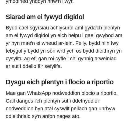
ymddiried ynddyn nhw’n llwyr.
Siarad am ei fywyd digidol
Bydd cael sgyrsiau achlysurol aml gyda'ch plentyn
am ei fywyd digidol yn eich helpu i gael gwybod am
yr hyn mae'n ei wneud ar-lein. Felly, bydd hi’n fwy
tebygol y bydd yn sôn wrthych os bydd dieithryn yn
cysylltu ag ef, gan roi cyfle i chi gynnig arweiniad
ar sut i ddelio â'r sefyllfa.
Dysgu eich plentyn i flocio a riportio
Mae gan WhatsApp nodweddion blocio a riportio.
Gall dangos i'ch plentyn sut i ddefnyddio'r
nodweddion hyn atal cyswllt pellach gan unrhyw
ddieithriaid sy'n anfon neges ato.