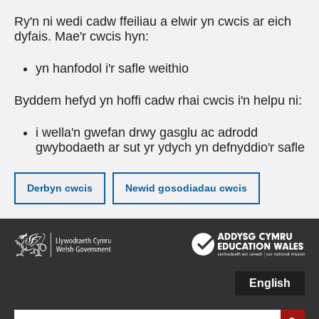
Ry'n ni wedi cadw ffeiliau a elwir yn cwcis ar eich
dyfais. Mae'r cwcis hyn:
yn hanfodol i'r safle weithio
Byddem hefyd yn hoffi cadw rhai cwcis i'n helpu ni:
i wella'n gwefan drwy gasglu ac adrodd
gwybodaeth ar sut yr ydych yn defnyddio'r safle
Derbyn cwcis
Newid gosodiadau cwcis
Neidio
i'r
prif
gynnwy
English