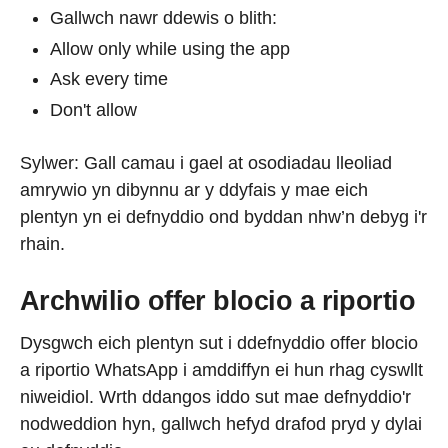
Gallwch nawr ddewis o blith:
Allow only while using the app
Ask every time
Don't allow
Sylwer: Gall camau i gael at osodiadau lleoliad
amrywio yn dibynnu ar y ddyfais y mae eich
plentyn yn ei defnyddio ond byddan nhw’n debyg i'r
rhain.
Archwilio offer blocio a riportio
Dysgwch eich plentyn sut i ddefnyddio offer blocio
a riportio WhatsApp i amddiffyn ei hun rhag cyswllt
niweidiol. Wrth ddangos iddo sut mae defnyddio'r
nodweddion hyn, gallwch hefyd drafod pryd y dylai