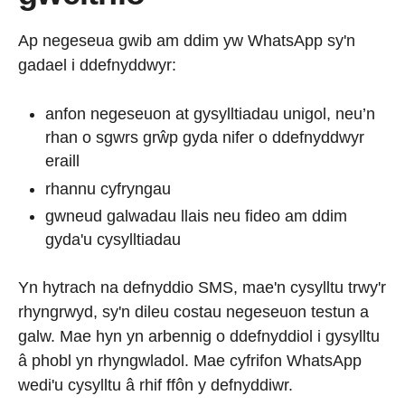
Ap negeseua gwib am ddim yw WhatsApp sy'n
gadael i ddefnyddwyr:
anfon negeseuon at gysylltiadau unigol, neu’n
rhan o sgwrs grŵp gyda nifer o ddefnyddwyr
eraill
rhannu cyfryngau
gwneud galwadau llais neu fideo am ddim
gyda'u cysylltiadau
Yn hytrach na defnyddio SMS, mae'n cysylltu trwy'r
rhyngrwyd, sy'n dileu costau negeseuon testun a
galw. Mae hyn yn arbennig o ddefnyddiol i gysylltu
â phobl yn rhyngwladol. Mae cyfrifon WhatsApp
wedi'u cysylltu â rhif ffôn y defnyddiwr.