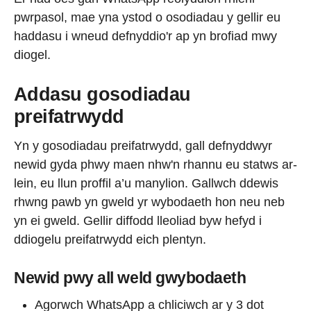
pwrpasol, mae yna ystod o osodiadau y gellir eu
haddasu i wneud defnyddio'r ap yn brofiad mwy
diogel.
Addasu gosodiadau
preifatrwydd
Yn y gosodiadau preifatrwydd, gall defnyddwyr
newid gyda phwy maen nhw'n rhannu eu statws ar-
lein, eu llun proffil a’u manylion. Gallwch ddewis
rhwng pawb yn gweld yr wybodaeth hon neu neb
yn ei gweld. Gellir diffodd lleoliad byw hefyd i
ddiogelu preifatrwydd eich plentyn.
Newid pwy all weld gwybodaeth
Agorwch WhatsApp a chliciwch ar y 3 dot