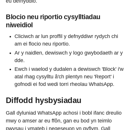
eu defnyddio.
Blocio neu riportio cysylltiadau
niweidiol
Cliciwch ar lun proffil y defnyddiwr rydych chi
am ei flocio neu riportio.
Ar y naidlen, dewiswch y logo gwybodaeth ar y
dde.
Ewch i waelod y dudalen a dewiswch 'Block' i'w
atal rhag cysylltu â'ch plentyn neu 'Report' i
gofnodi ei fod wedi torri rheolau WhatsApp.
Diffodd hysbysiadau
Gall dyluniad WhatsApp achosi i bobl ifanc dreulio
mwy o amser ar eu ffôn, gan eu bod yn teimlo
pwysau i ymateb i negeseuon yn gyflym. Gall