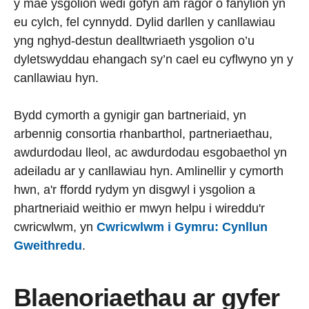
y mae ysgolion wedi gofyn am ragor o fanylion yn
eu cylch, fel cynnydd. Dylid darllen y canllawiau
yng nghyd-destun dealltwriaeth ysgolion o’u
dyletswyddau ehangach sy’n cael eu cyflwyno yn y
canllawiau hyn.
Bydd cymorth a gynigir gan bartneriaid, yn
arbennig consortia rhanbarthol, partneriaethau,
awdurdodau lleol, ac awdurdodau esgobaethol yn
adeiladu ar y canllawiau hyn. Amlinellir y cymorth
hwn, a'r ffordd rydym yn disgwyl i ysgolion a
phartneriaid weithio er mwyn helpu i wireddu'r
cwricwlwm, yn
Cwricwlwm i Gymru: Cynllun
Gweithredu
.
Blaenoriaethau ar gyfer