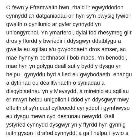
O fewn y Fframwaith hwn, rhaid i'r egwyddorion
cynnydd a'r datganiadau o'r hyn sy'n bwysig lywio'r
gwaith o gynllunio ar gyfer cynnydd yn
uniongyrchol. Yn ymarferol, dylai fod rhesymeg glir
dros y ffordd y bwriedir i ddysgwyr ddatblygu a
gwella eu sgiliau a'u gwybodaeth dros amser, ac
mae hynny’n berthnasol i bob maes. Yn benodol,
mae hyn yn golygu deall sut y bydd y dysgu yn
helpu i gynyddu hyd a lled eu gwybodaeth, ehangu
a dyfnhau eu dealltwriaeth o syniadau a
disgyblaethau yn y Meysydd, a mireinio eu sgiliau
er mwyn helpu unigolion i ddod yn ddysgwyr mwy
effeithiol sy'n cael cyfleoedd cynyddol i gymhwyso
eu dysgu mewn cyd-destunau newydd. Gall
ystyried cynnydd dysgwyr yn y ffyrdd hyn gynnig
iaith gyson i drafod cynnydd, a gall helpu i lywio a