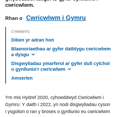
cwricwlwm.
Cwricwlwm i Gymru
Rhan o
CYNNWYS
Diben yr adran hon
Blaenoriaethau ar gyfer datblygu cwricwlwm
a dysgu
Disgwyliadau ymarferol ar gyfer dull cylchol
o gynllunio'r cwricwlwm
Amserlen
Ym mis Hydref 2020, cyhoeddwyd Cwricwlwm i
Gymru: Y daith i 2022, yn nodi disgwyliadau cyson
i ysgolion o ran y broses o gynllunio eu cwricwlwm