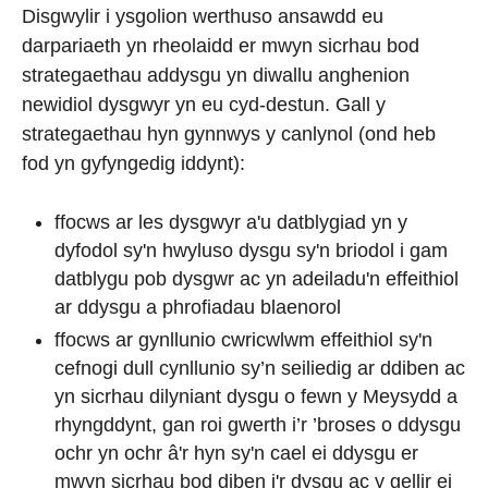
Disgwylir i ysgolion werthuso ansawdd eu
darpariaeth yn rheolaidd er mwyn sicrhau bod
strategaethau addysgu yn diwallu anghenion
newidiol dysgwyr yn eu cyd-destun. Gall y
strategaethau hyn gynnwys y canlynol (ond heb
fod yn gyfyngedig iddynt):
ffocws ar les dysgwyr a'u datblygiad yn y
dyfodol sy'n hwyluso dysgu sy'n briodol i gam
datblygu pob dysgwr ac yn adeiladu'n effeithiol
ar ddysgu a phrofiadau blaenorol
ffocws ar gynllunio cwricwlwm effeithiol sy'n
cefnogi dull cynllunio sy’n seiliedig ar ddiben ac
yn sicrhau dilyniant dysgu o fewn y Meysydd a
rhyngddynt, gan roi gwerth i’r ’broses o ddysgu
ochr yn ochr â'r hyn sy'n cael ei ddysgu er
mwyn sicrhau bod diben i'r dysgu ac y gellir ei