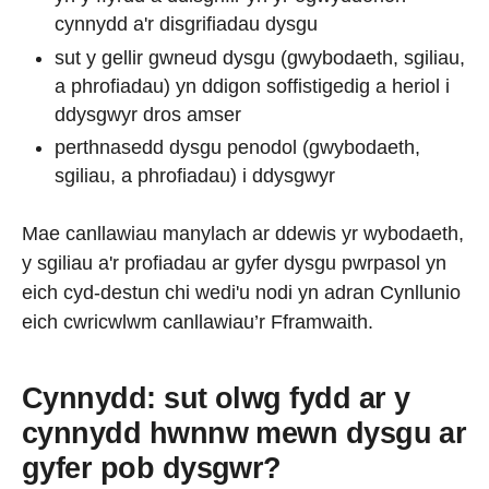
cynnydd a'r disgrifiadau dysgu
sut y gellir gwneud dysgu (gwybodaeth, sgiliau,
a phrofiadau) yn ddigon soffistigedig a heriol i
ddysgwyr dros amser
perthnasedd dysgu penodol (gwybodaeth,
sgiliau, a phrofiadau) i ddysgwyr
Mae canllawiau manylach ar ddewis yr wybodaeth,
y sgiliau a'r profiadau ar gyfer dysgu pwrpasol yn
eich cyd-destun chi wedi'u nodi yn adran Cynllunio
eich cwricwlwm canllawiau’r Fframwaith.
Cynnydd: sut olwg fydd ar y
cynnydd hwnnw mewn dysgu ar
gyfer pob dysgwr?