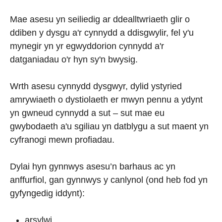
Mae asesu yn seiliedig ar ddealltwriaeth glir o
ddiben y dysgu a'r cynnydd a ddisgwylir, fel y'u
mynegir yn yr egwyddorion cynnydd a'r
datganiadau o'r hyn sy'n bwysig.
Wrth asesu cynnydd dysgwyr, dylid ystyried
amrywiaeth o dystiolaeth er mwyn pennu a ydynt
yn gwneud cynnydd a sut – sut mae eu
gwybodaeth a'u sgiliau yn datblygu a sut maent yn
cyfranogi mewn profiadau.
Dylai hyn gynnwys asesu’n barhaus ac yn
anffurfiol, gan gynnwys y canlynol (ond heb fod yn
gyfyngedig iddynt):
arsylwi