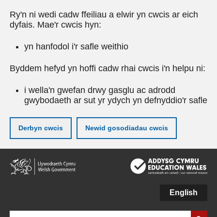
Ry'n ni wedi cadw ffeiliau a elwir yn cwcis ar eich
dyfais. Mae'r cwcis hyn:
yn hanfodol i'r safle weithio
Byddem hefyd yn hoffi cadw rhai cwcis i'n helpu ni:
i wella'n gwefan drwy gasglu ac adrodd
gwybodaeth ar sut yr ydych yn defnyddio'r safle
Derbyn cwcis
Newid gosodiadau cwcis
Neidio
i'r
prif
gynnwy
English