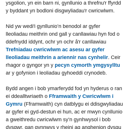
ysgolion, yn ein barn ni, gynllunio a threfnu'r ffyrdd
y byddant yn bodloni disgwyliadau'r cwricwlwm.
Nid yw wedi'i gynllunio’n benodol ar gyfer
lleoliadau meithrin ond gall y canllawiau hyn fod o
ddefnydd iddynt, ochr yn ochr â'r canllawiau
Trefniadau cwricwlwm ac asesu ar gyfer
lleoliadau meithrin a ariennir nas cynhelir
. Ceir
rhagor o gyngor yn y
pecyn cymorth ymgysylltu
ar y gofynion i leoliadau gyhoeddi crynodeb.
Bydd angen i bob ymarferydd fod yn hyderus o ran
ei ddealltwriaeth o
Fframwaith y Cwricwlwm i
Gymru
(Fframwaith) cyn datblygu ei ddisgwyliadau
ar gyfer ei gyd-destun ei hun, ac er mwyn cynllunio
a gweithredu cwricwlwm sy’n gynhwysol i bob
dysgwr, gan gynnwys y rheini ag anghenion dysgu