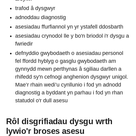
trafod â dysgwyr
adnoddau diagnostig
asesiadau ffurfiannol yn yr ystafell ddosbarth
asesiadau crynodol lle y bo'n briodol i'r dysgu a
fwriedir
defnyddio gwybodaeth o asesiadau personol
fel ffordd hyblyg o gasglu gwybodaeth am
gynnydd mewn perthynas â sgiliau darllen a
rhifedd sy'n cefnogi anghenion dysgwyr unigol.
Mae’r rhain wedi’u cynllunio i fod yn adnodd
diagnostig a byddant yn parhau i fod yn rhan
statudol o'r dull asesu
Rôl disgrifiadau dysgu wrth
lywio'r broses asesu