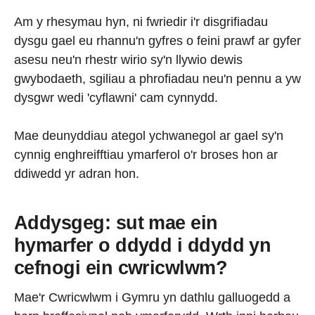
Am y rhesymau hyn, ni fwriedir i'r disgrifiadau
dysgu gael eu rhannu'n gyfres o feini prawf ar gyfer
asesu neu'n rhestr wirio sy'n llywio dewis
gwybodaeth, sgiliau a phrofiadau neu'n pennu a yw
dysgwr wedi 'cyflawni' cam cynnydd.
Mae deunyddiau ategol ychwanegol ar gael sy'n
cynnig enghreifftiau ymarferol o'r broses hon ar
ddiwedd yr adran hon.
Addysgeg: sut mae ein
hymarfer o ddydd i ddydd yn
cefnogi ein cwricwlwm?
Mae'r Cwricwlwm i Gymru yn dathlu galluogedd a