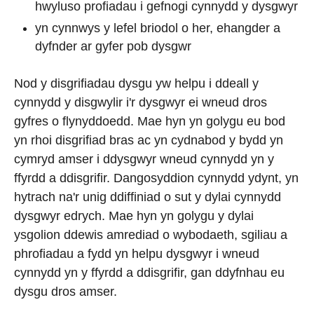
hwyluso profiadau i gefnogi cynnydd y dysgwyr
yn cynnwys y lefel briodol o her, ehangder a
dyfnder ar gyfer pob dysgwr
Nod y disgrifiadau dysgu yw helpu i ddeall y
cynnydd y disgwylir i'r dysgwyr ei wneud dros
gyfres o flynyddoedd. Mae hyn yn golygu eu bod
yn rhoi disgrifiad bras ac yn cydnabod y bydd yn
cymryd amser i ddysgwyr wneud cynnydd yn y
ffyrdd a ddisgrifir. Dangosyddion cynnydd ydynt, yn
hytrach na'r unig ddiffiniad o sut y dylai cynnydd
dysgwyr edrych. Mae hyn yn golygu y dylai
ysgolion ddewis amrediad o wybodaeth, sgiliau a
phrofiadau a fydd yn helpu dysgwyr i wneud
cynnydd yn y ffyrdd a ddisgrifir, gan ddyfnhau eu
dysgu dros amser.