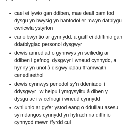
cael ei lywio gan ddiben, mae deall pam fod
dysgu yn bwysig yn hanfodol er mwyn datblygu
cwricwla ystyrlon
canolbwyntio ar gynnydd, a gaiff ei ddiffinio gan
ddatblygiad personol dysgwyr
dewis amrediad o gynnwys yn seiliedig ar
ddiben i gefnogi dysgwyr i wneud cynnydd, a
hynny yn unol â disgwyliadau fframwaith
cenedlaethol
dewis cynnwys penodol sy’n ddeniadol i
ddysgwyr i’w helpu i ymgysylltu â diben y
dysgu ac i’w cefnogi i wneud cynnydd
cynllunio ar gyfer ystod eang o ddulliau asesu
sy'n dangos cynnydd yn hytrach na diffinio
cynnydd mewn ffyrdd cul