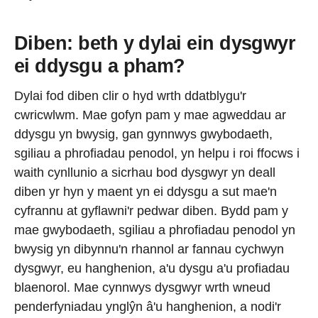
Diben: beth y dylai ein dysgwyr
ei ddysgu a pham?
Dylai fod diben clir o hyd wrth ddatblygu'r
cwricwlwm. Mae gofyn pam y mae agweddau ar
ddysgu yn bwysig, gan gynnwys gwybodaeth,
sgiliau a phrofiadau penodol, yn helpu i roi ffocws i
waith cynllunio a sicrhau bod dysgwyr yn deall
diben yr hyn y maent yn ei ddysgu a sut mae'n
cyfrannu at gyflawni'r pedwar diben. Bydd pam y
mae gwybodaeth, sgiliau a phrofiadau penodol yn
bwysig yn dibynnu'n rhannol ar fannau cychwyn
dysgwyr, eu hanghenion, a'u dysgu a'u profiadau
blaenorol. Mae cynnwys dysgwyr wrth wneud
penderfyniadau ynglŷn â'u hanghenion, a nodi'r