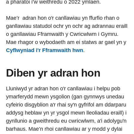
a pharatoi i’w weithredu o 2022 ymlaen.
Mae’r adran hon o'r canllawiau yn ffurfio rhan o
ganllawiau statudol ochr yn ochr ag adrannau eraill
o ganllawiau Fframwaith y Cwricwlwm i Gymru.
Mae rhagor o wybodaeth am ei statws ar gael yn y
Cyflwyniad i'r Fframwaith hwn
.
Diben yr adran hon
Lluniwyd yr adran hon o'r canllawiau i helpu pob
ymarferydd mewn ysgolion (gan gynnwys unedau
cyfeirio disgyblion a'r rhai sy'n gyfrifol am ddarparu
addysg heblaw yn yr ysgol mewn lleoliadau eraill) i
gynllunio a gweithredu eu cwricwlwm, a'i adolygu'n
barhaus. Mae’n rhoi canllawiau ar y modd y dylai