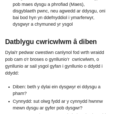
pob maes dysgu a phrofiad (Maes),
disgyblaeth pwnc, neu agwedd ar ddysgu, oni
bai bod hyn yn ddefnyddiol i ymarferwyr,
dysgwyr a chymuned yr ysgol
Datblygu cwricwlwm â diben
Dylai'r pedwar cwestiwn canlynol fod wrth wraidd
pob cam o'r broses o gynllunio’r cwricwlwm, o
gynllunio ar sail ysgol gyfan i gynllunio o ddydd i
ddydd:
Diben: beth y dylai ein dysgwyr ei ddysgu a
pham?
Cynnydd: sut olwg fydd ar y cynnydd hwnnw
mewn dysgu ar gyfer pob dysgwr?