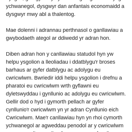
ychwanegol, dysgwyr dan anfantais economaidd a
dysgwyr mwy abl a thalentog.
Mae dolenni i adrannau perthnasol o ganllawiau a
gwybodaeth ategol ar ddiwedd yr adran hon.
Diben adran hon y canllawiau statudol hyn yw
helpu ysgolion a lleoliadau i ddatblygu'r broses
barhaus ar gyfer datblygu ac adolygu eu
cwricwlwm. Bwriedir iddi helpu ysgolion i drefnu a
pharatoi eu cwricwlwm wrth gyflawni eu
dyletswyddau i gynllunio ac adolygu eu cwricwlwm.
Gellir dod o hyd i gymorth pellach ar gyfer
cynllunio'r cwricwlwm yn yr adran Cynllunio eich
Cwricwlwm. Mae'r canllawiau hyn yn rhoi cymorth
ychwanegol ar agweddau penodol ar y cwricwlwm