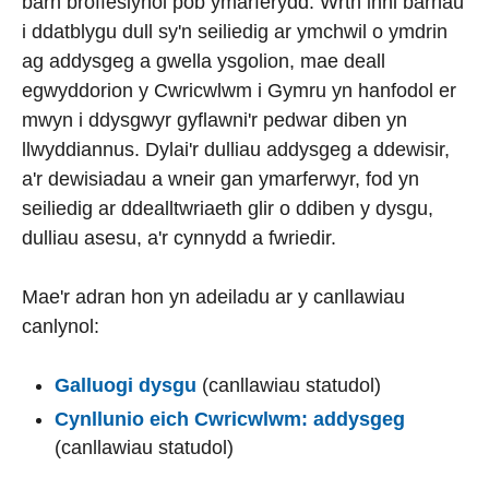
barn broffesiynol pob ymarferydd. Wrth inni barhau
i ddatblygu dull sy'n seiliedig ar ymchwil o ymdrin
ag addysgeg a gwella ysgolion, mae deall
egwyddorion y Cwricwlwm i Gymru yn hanfodol er
mwyn i ddysgwyr gyflawni'r pedwar diben yn
llwyddiannus. Dylai'r dulliau addysgeg a ddewisir,
a'r dewisiadau a wneir gan ymarferwyr, fod yn
seiliedig ar ddealltwriaeth glir o ddiben y dysgu,
dulliau asesu, a'r cynnydd a fwriedir.
Mae'r adran hon yn adeiladu ar y canllawiau
canlynol:
Galluogi dysgu
(canllawiau statudol)
Cynllunio eich Cwricwlwm: addysgeg
(canllawiau statudol)