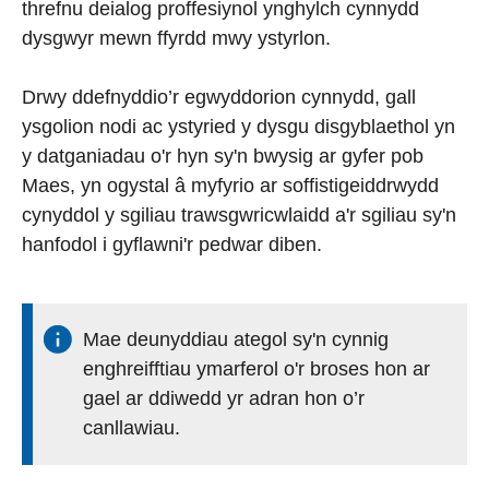
threfnu deialog proffesiynol ynghylch cynnydd
dysgwyr mewn ffyrdd mwy ystyrlon.
Drwy ddefnyddio’r egwyddorion cynnydd, gall
ysgolion nodi ac ystyried y dysgu disgyblaethol yn
y datganiadau o'r hyn sy'n bwysig ar gyfer pob
Maes, yn ogystal â myfyrio ar soffistigeiddrwydd
cynyddol y sgiliau trawsgwricwlaidd a'r sgiliau sy'n
hanfodol i gyflawni'r pedwar diben.
Mae deunyddiau ategol sy'n cynnig
enghreifftiau ymarferol o'r broses hon ar
gael ar ddiwedd yr adran hon o’r
canllawiau.