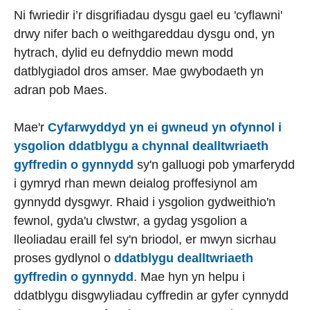
Ni fwriedir i’r disgrifiadau dysgu gael eu 'cyflawni'
drwy nifer bach o weithgareddau dysgu ond, yn
hytrach, dylid eu defnyddio mewn modd
datblygiadol dros amser. Mae gwybodaeth yn
adran pob Maes.
Mae'r
Cyfarwyddyd yn ei gwneud yn ofynnol i
ysgolion ddatblygu a chynnal dealltwriaeth
gyffredin o gynnydd
sy'n galluogi pob ymarferydd
i gymryd rhan mewn deialog proffesiynol am
gynnydd dysgwyr. Rhaid i ysgolion gydweithio'n
fewnol, gyda'u clwstwr, a gydag ysgolion a
lleoliadau eraill fel sy'n briodol, er mwyn sicrhau
proses gydlynol o
ddatblygu dealltwriaeth
gyffredin o gynnydd
. Mae hyn yn helpu i
ddatblygu disgwyliadau cyffredin ar gyfer cynnydd