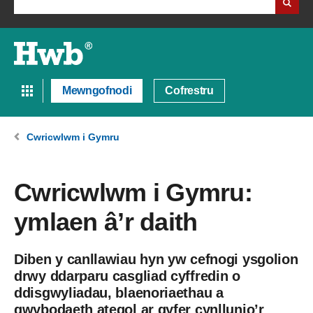
Mewngofnodi
Cofrestru
Cwricwlwm i Gymru
Cwricwlwm i Gymru:
ymlaen â’r daith
Diben y canllawiau hyn yw cefnogi ysgolion
drwy ddarparu casgliad cyffredin o
ddisgwyliadau, blaenoriaethau a
gwybodaeth ategol ar gyfer cynllunio’r