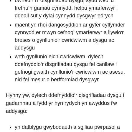
bwriedir i’r disgrifiadau dysgu, sydd wedi’u
trefnu’n gamau cynnydd, helpu ymarferwyr i
ddeall sut y dylai cynnydd dysgwyr edrych
maent yn rhoi dangosyddion ar gyfer cyflymder
cynnydd er mwyn cefnogi ymarferwyr a llywio'r
broses o gynllunio'r cwricwlwm a dysgu ac
addysgu
wrth gynllunio eich cwricwlwm, dylech
ddefnyddio’r disgrifiadau dysgu fel canllaw i
gefnogi gwaith cynllunio’r cwricwlwm ac asesu,
nid fel mesur o berfformiad dysgwyr
Hynny yw, dylech ddefnyddio’r disgrifiadau dysgu i
gadarnhau a fydd yr hyn rydych yn awyddus i'w
addysgu:
yn datblygu gwybodaeth a sgiliau pwrpasol a