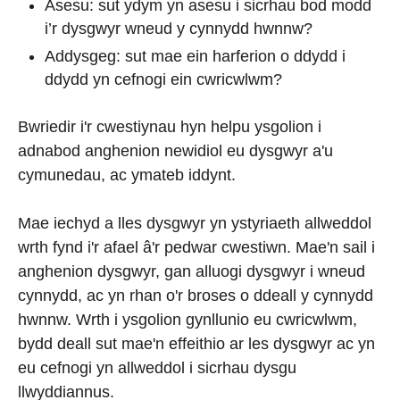
Asesu: sut ydym yn asesu i sicrhau bod modd
i’r dysgwyr wneud y cynnydd hwnnw?
Addysgeg: sut mae ein harferion o ddydd i
ddydd yn cefnogi ein cwricwlwm?
Bwriedir i'r cwestiynau hyn helpu ysgolion i
adnabod anghenion newidiol eu dysgwyr a'u
cymunedau, ac ymateb iddynt.
Mae iechyd a lles dysgwyr yn ystyriaeth allweddol
wrth fynd i'r afael â'r pedwar cwestiwn. Mae'n sail i
anghenion dysgwyr, gan alluogi dysgwyr i wneud
cynnydd, ac yn rhan o'r broses o ddeall y cynnydd
hwnnw. Wrth i ysgolion gynllunio eu cwricwlwm,
bydd deall sut mae'n effeithio ar les dysgwyr ac yn
eu cefnogi yn allweddol i sicrhau dysgu
llwyddiannus.