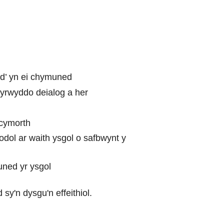
dd’ yn ei chymuned
hyrwyddo deialog a her
 cymorth
dol ar waith ysgol o safbwynt y
uned yr ysgol
sy'n dysgu'n effeithiol.