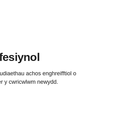
fesiynol
tudiaethau achos enghreifftiol o
yfer y cwricwlwm newydd.