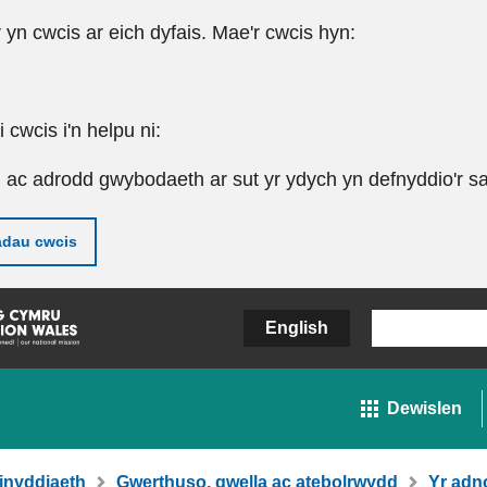
r yn cwcis ar eich dyfais. Mae'r cwcis hyn:
cwcis i'n helpu ni:
u ac adrodd gwybodaeth ar sut yr ydych yn defnyddio'r sa
adau cwcis
English
Dewislen
inyddiaeth
Gwerthuso, gwella ac atebolrwydd
Yr adn