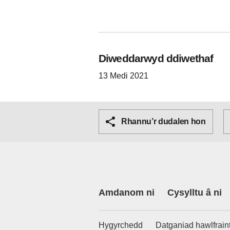
Diweddarwyd ddiwethaf
13 Medi 2021
Rhannu’r dudalen hon
Amdanom ni
Cysylltu â ni
Hygyrchedd
Datganiad hawlfrain