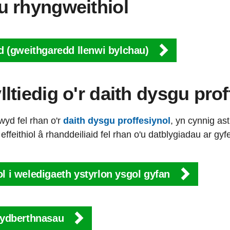
 rhyngweithiol
id (gweithgaredd llenwi bylchau)
tiedig o'r daith dysgu prof
wyd fel rhan o'r
daith dysgu proffesiynol
, yn cynnig as
effeithiol â rhanddeiliaid fel rhan o'u datblygiadau ar g
l i weledigaeth ystyrlon ysgol gyfan
 cydberthnasau