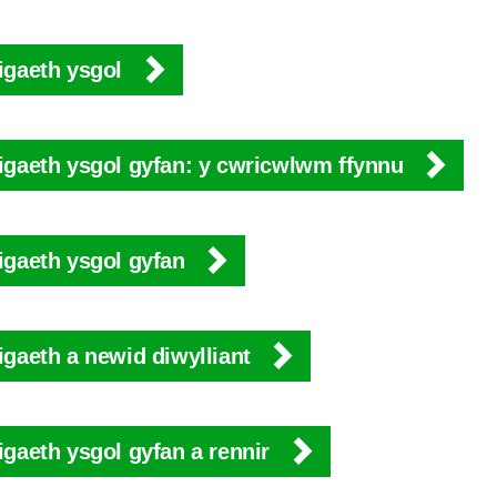
igaeth ysgol
igaeth ysgol gyfan: y cwricwlwm ffynnu
igaeth ysgol gyfan
gaeth a newid diwylliant
gaeth ysgol gyfan a rennir