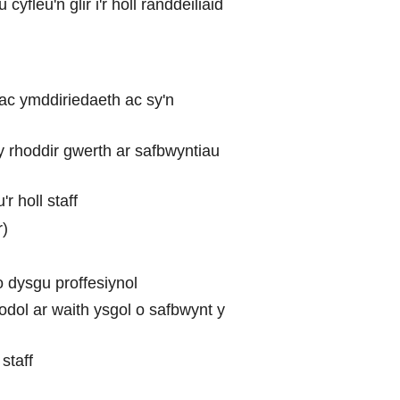
leu'n glir i'r holl randdeiliaid
ac ymddiriedaeth ac sy'n
y rhoddir gwerth ar safbwyntiau
 holl staff
r)
 dysgu proffesiynol
dol ar waith ysgol o safbwynt y
staff