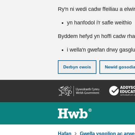
Ry'n ni wedi cadw ffeiliau a elwi
yn hanfodol i'r safle weithio
Byddem hefyd yn hoffi cadw rhai 
i wella'n gwefan drwy gasgl
Derbyn cwcis
Newid gosodi
Neidio
i'r
prif
gynnwy
Hafan
Gwella ysgolion ac arwe