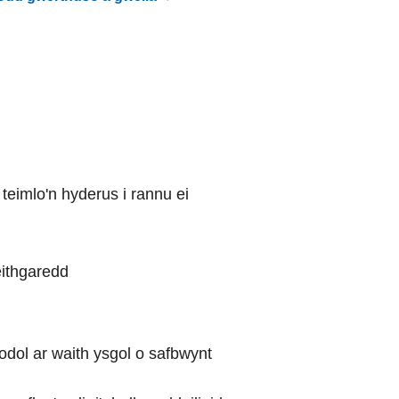
eimlo'n hyderus i rannu ei
eithgaredd
dol ar waith ysgol o safbwynt