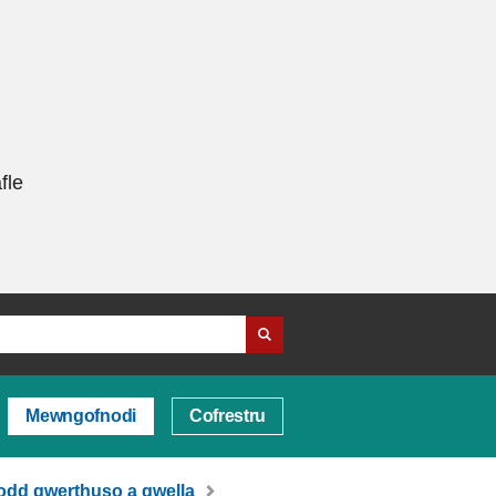
fle
Mewngofnodi
Cofrestru
odd gwerthuso a gwella