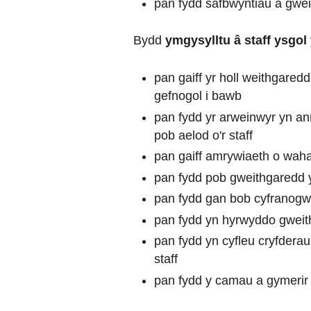
pan fydd safbwyntiau a gweit
Bydd
ymgysylltu â staff ysgol
pan gaiff yr holl weithgare
gefnogol i bawb
pan fydd yr arweinwyr yn ann
pob aelod o'r staff
pan gaiff amrywiaeth o waha
pan fydd pob gweithgaredd yn
pan fydd gan bob cyfranogwr
pan fydd yn hyrwyddo gweith
pan fydd yn cyfleu cryfdera
staff
pan fydd y camau a gymerir m