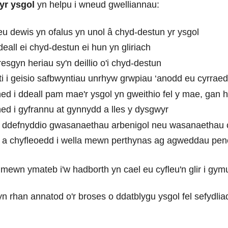
yr ysgol
yn helpu i wneud gwelliannau:
eu dewis yn ofalus yn unol â chyd-destun yr ysgol
deall ei chyd-destun ei hun yn gliriach
resgyn heriau sy'n deillio o'i chyd-destun
ti i geisio safbwyntiau unrhyw grwpiau ‘anodd eu cyrrae
ned i ddeall pam mae'r ysgol yn gweithio fel y mae, gan 
ned i gyfrannu at gynnydd a lles y dysgwyr
l i ddefnyddio gwasanaethau arbenigol neu wasanaethau
u a chyfleoedd i wella mewn perthynas ag agweddau peno
mewn ymateb i'w hadborth yn cael eu cyfleu'n glir i gym
n rhan annatod o'r broses o ddatblygu ysgol fel sefydliad 