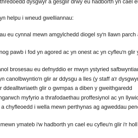
hredoedd dysgwyr a gesglir drwy eu hadborth yn cael eu cyf
yn helpu i wneud gwelliannau:
ddau eu cynnal mewn amgylchedd diogel sy'n llawn parch 
og pawb i fod yn agored ac yn onest ac yn cyfleu'n glir 
nol brosesau eu defnyddio er mwyn ystyried safbwyntiau'r
 canolbwyntio'n glir ar ddysgu a lles (y staff a'r dysgwy
 ddealltwriaeth glir o gwmpas a diben y gweithgaredd
garwch myfyrio a thrafodaethau proffesiynol ac yn llywio
u a chyfleoedd i wella mewn perthynas ag agweddau peno
ewn ymateb i'w hadborth yn cael eu cyfleu'n glir i'r holl 