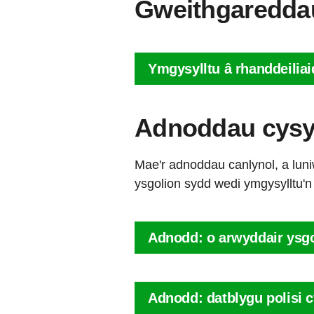
Gweithgareddau
Ymgysylltu â rhanddeilia
Adnoddau cysyll
Mae'r adnoddau canlynol, a luni
ysgolion sydd wedi ymgysylltu'n 
Adnodd: o arwyddair ysgo
Adnodd: datblygu polisi