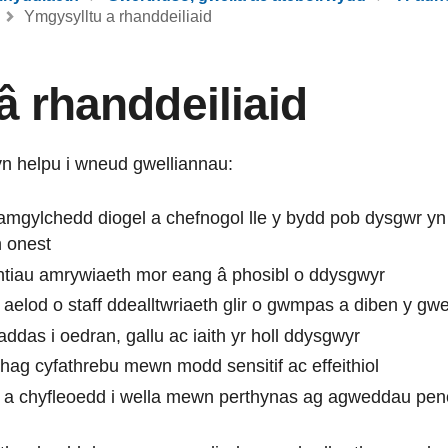
Ymgysylltu a rhanddeiliaid
â rhanddeiliaid
n helpu i wneud gwelliannau:
gylchedd diogel a chefnogol lle y bydd pob dysgwr yn t
n onest
ntiau amrywiaeth mor eang â phosibl o ddysgwyr
aelod o staff ddealltwriaeth glir o gwmpas a diben y gw
addas i oedran, gallu ac iaith yr holl ddysgwyr
 rhag cyfathrebu mewn modd sensitif ac effeithiol
u a chyfleoedd i wella mewn perthynas ag agweddau peno