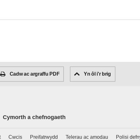
Cadw ac argraffu PDF
Yn ôl i'r brig
Cymorth a chefnogaeth
t
Cwcis
Preifatrwydd
Telerau ac amodau
Polisi def