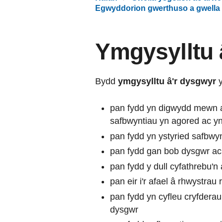
Egwyddorion gwerthuso a gwella
Ymgysylltu 
Bydd
ymgysylltu â'r dysgwyr
y
pan fydd yn digwydd mewn am
safbwyntiau yn agored ac y
pan fydd yn ystyried safbwy
pan fydd gan bob dysgwr ac 
pan fydd y dull cyfathrebu'n 
pan eir i'r afael â rhwystrau
pan fydd yn cyfleu cryfdera
dysgwr