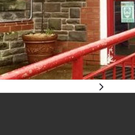
Tudalen
Nesaf
DATBLYGU
GWELEDIGAETH
YSGOL GYFAN A
RENNIR