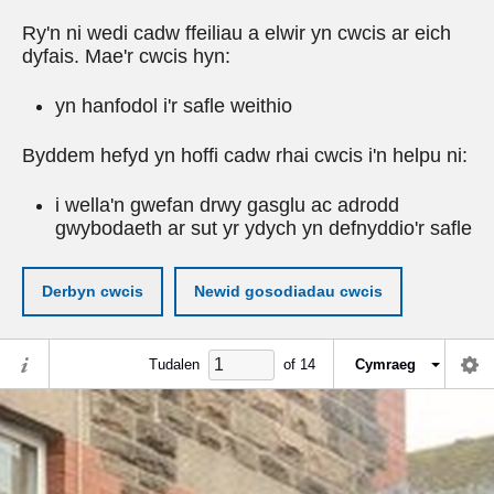
Ry'n ni wedi cadw ffeiliau a elwir yn cwcis ar eich
dyfais. Mae'r cwcis hyn:
yn hanfodol i'r safle weithio
Byddem hefyd yn hoffi cadw rhai cwcis i'n helpu ni:
i wella'n gwefan drwy gasglu ac adrodd
gwybodaeth ar sut yr ydych yn defnyddio'r safle
Derbyn cwcis
Newid gosodiadau cwcis
Tudalen
of
14
Cymraeg