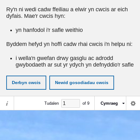
Ry'n ni wedi cadw ffeiliau a elwir yn cwcis ar eich
dyfais. Mae'r cwcis hyn:
yn hanfodol i'r safle weithio
Byddem hefyd yn hoffi cadw rhai cwcis i'n helpu ni:
i wella'n gwefan drwy gasglu ac adrodd
gwybodaeth ar sut yr ydych yn defnyddio'r safle
Derbyn cwcis
Newid gosodiadau cwcis
Tudalen
of
9
Cymraeg