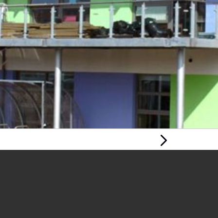
Tudalen
Nesaf
DATBLYGU
GWELEDIGAETH