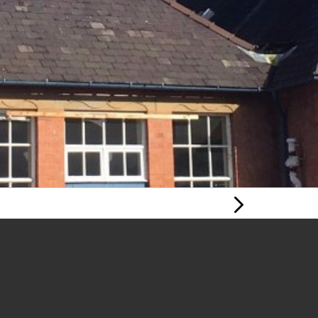
Tudalen
Nesaf
DATBLYGU
GWELEDIGAETH