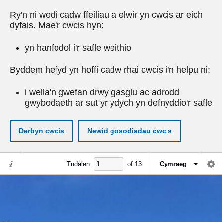
Ry'n ni wedi cadw ffeiliau a elwir yn cwcis ar eich
dyfais. Mae'r cwcis hyn:
yn hanfodol i'r safle weithio
Byddem hefyd yn hoffi cadw rhai cwcis i'n helpu ni:
i wella'n gwefan drwy gasglu ac adrodd
gwybodaeth ar sut yr ydych yn defnyddio'r safle
Derbyn cwcis
Newid gosodiadau cwcis
Tudalen
of
13
Cymraeg