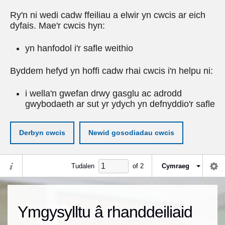
Ry'n ni wedi cadw ffeiliau a elwir yn cwcis ar eich
dyfais. Mae'r cwcis hyn:
yn hanfodol i'r safle weithio
Byddem hefyd yn hoffi cadw rhai cwcis i'n helpu ni:
i wella'n gwefan drwy gasglu ac adrodd
gwybodaeth ar sut yr ydych yn defnyddio'r safle
Derbyn cwcis
Newid gosodiadau cwcis
Tudalen
of
2
Cymraeg
Ymgysylltu â rhanddeiliaid