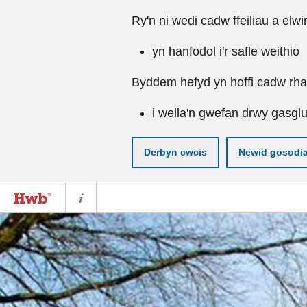
Ry'n ni wedi cadw ffeiliau a elwi
yn hanfodol i'r safle weithio
Byddem hefyd yn hoffi cadw rhai 
i wella'n gwefan drwy gasgl
Derbyn cwcis
Newid gosodi