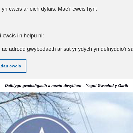
r yn cwcis ar eich dyfais. Mae'r cwcis hyn:
cwcis i'n helpu ni:
u ac adrodd gwybodaeth ar sut yr ydych yn defnyddio'r sa
adau cwcis
Datblygu gweledigaeth a newid diwylliant – Ysgol Gwaelod y Garth