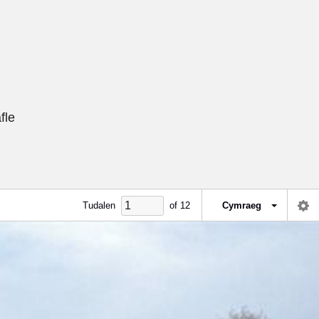
fle
Tudalen
of
12
Cymraeg