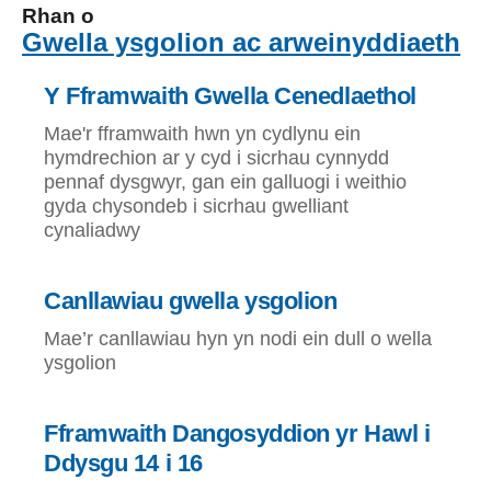
Rhan o
Gwella ysgolion ac arweinyddiaeth
Y Fframwaith Gwella Cenedlaethol
Mae'r fframwaith hwn yn cydlynu ein
hymdrechion ar y cyd i sicrhau cynnydd
pennaf dysgwyr, gan ein galluogi i weithio
gyda chysondeb i sicrhau gwelliant
cynaliadwy
Canllawiau gwella ysgolion
Mae’r canllawiau hyn yn nodi ein dull o wella
ysgolion
Fframwaith Dangosyddion yr Hawl i
Ddysgu 14 i 16