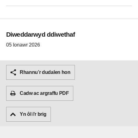
Diweddarwyd ddiwethaf
05 Ionawr 2026
Rhannu’r dudalen hon
Cadw ac argraffu PDF
Yn ôl i'r brig