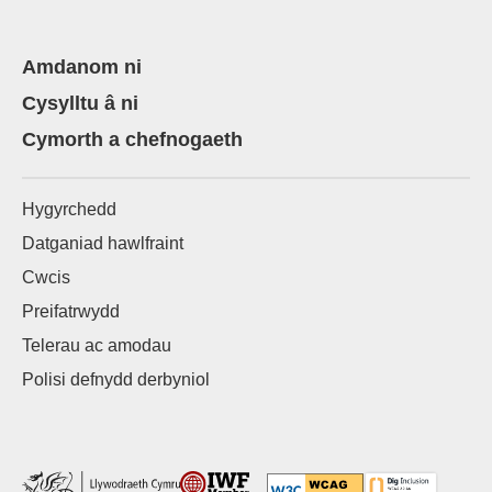
Amdanom ni
Cysylltu â ni
Cymorth a chefnogaeth
Hygyrchedd
Datganiad hawlfraint
Cwcis
Preifatrwydd
Telerau ac amodau
Polisi defnydd derbyniol