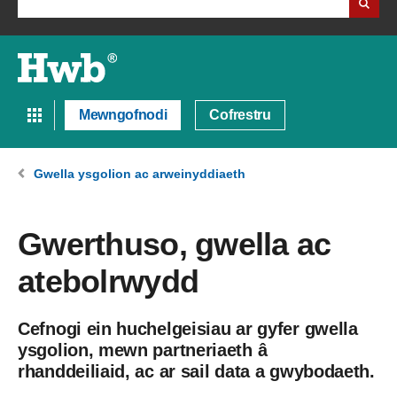
Mewngofnodi
Cofrestru
Gwella ysgolion ac arweinyddiaeth
Gwerthuso, gwella ac
atebolrwydd
Cefnogi ein huchelgeisiau ar gyfer gwella
ysgolion, mewn partneriaeth â
rhanddeiliaid, ac ar sail data a gwybodaeth.