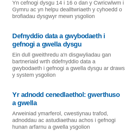
Yn cefnogi dysgu 14 i 16 o dan y Cwricwlwm i
Gymru ac yn helpu dealltwriaeth y cyhoedd o
brofiadau dysgwyr mewn ysgolion
Defnyddio data a gwybodaeth i
gefnogi a gwella dysgu
Ein dull gweithredu a'n disgwyliadau gan
bartneriaid wrth ddefnyddio data a
gwybodaeth i gefnogi a gwella dysgu ar draws
y system ysgolion
Yr adnodd cenedlaethol: gwerthuso
a gwella
Arweiniad ymarferol, cwestiynau trafod,
adnoddau ac astudiaethau achos i gefnogi
hunan arfarnu a gwella ysgolion