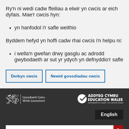
Ry'n ni wedi cadw ffeiliau a elwir yn cwcis ar eich
dyfais. Mae'r cwcis hyn:
yn hanfodol i'r safle weithio
Byddem hefyd yn hoffi cadw rhai cwcis i'n helpu ni:
i wella'n gwefan drwy gasglu ac adrodd
gwybodaeth ar sut yr ydych yn defnyddio'r safle
Derbyn cwcis
Newid gosodiadau cwcis
Neidio
i'r
prif
gynnwy
English