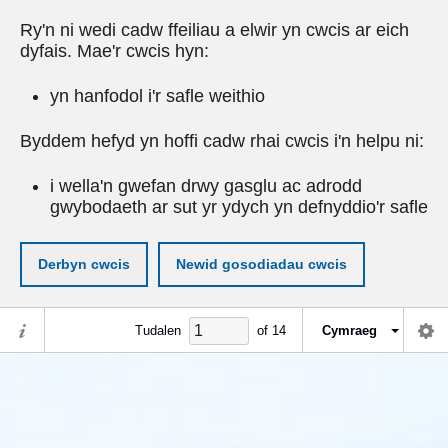
Ry'n ni wedi cadw ffeiliau a elwir yn cwcis ar eich
dyfais. Mae'r cwcis hyn:
yn hanfodol i'r safle weithio
Byddem hefyd yn hoffi cadw rhai cwcis i'n helpu ni:
i wella'n gwefan drwy gasglu ac adrodd
gwybodaeth ar sut yr ydych yn defnyddio'r safle
Derbyn cwcis
Newid gosodiadau cwcis
Tudalen
of
14
Cymraeg