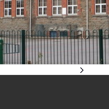
Tudalen
Nesaf
DATBLYGU
GWELEDIGAETH
YSGOL GYFAN: Y
CWRICWLWM