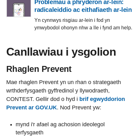
Problemau a phryderon ar-lein:
radicaleiddio ac eithafiaeth ar-lein
Yn cynnwys risgiau ar-lein i fod yn
ymwybodol ohonyn nhw a lle i fynd am help.
Canllawiau i ysgolion
Rhaglen Prevent
Mae rhaglen Prevent yn un rhan o strategaeth
wrthderfysgaeth gyffredinol y llywodraeth,
CONTEST. Gellir dod o hyd i
brif egwyddorion
Prevent ar GOV.UK
. Nod Prevent yw:
mynd i'r afael ag achosion ideolegol
terfysgaeth