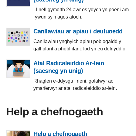
Llinell gymorth 24 awr os ydych yn poeni am
rywun sy'n agos atoch.
Canllawiau ar apiau i deuluoedd
Canllawiau ynghylch apiau poblogaidd y
gall plant a phobl ifanc fod yn eu defnyddio.
Atal Radicaleiddio Ar-lein
(saesneg yn unig)
Rhaglen e-ddysgu i rieni, gofalwyr ac
ymarferwyr ar atal radicaleiddio ar-lein.
Help a chefnogaeth
Help a chefnogaeth