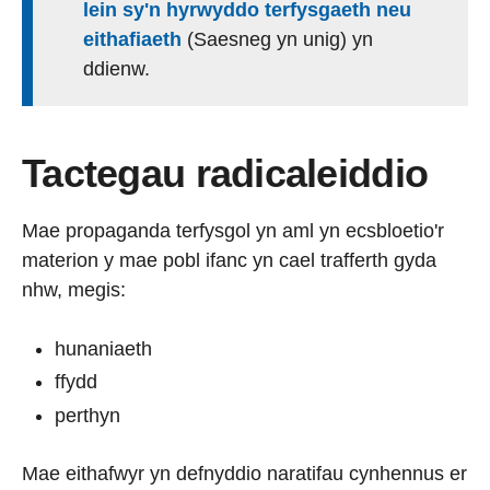
lein sy'n hyrwyddo terfysgaeth neu
eithafiaeth
(Saesneg yn unig) yn
ddienw.
Tactegau radicaleiddio
Mae propaganda terfysgol yn aml yn ecsbloetio'r
materion y mae pobl ifanc yn cael trafferth gyda
nhw, megis:
hunaniaeth
ffydd
perthyn
Mae eithafwyr yn defnyddio naratifau cynhennus er