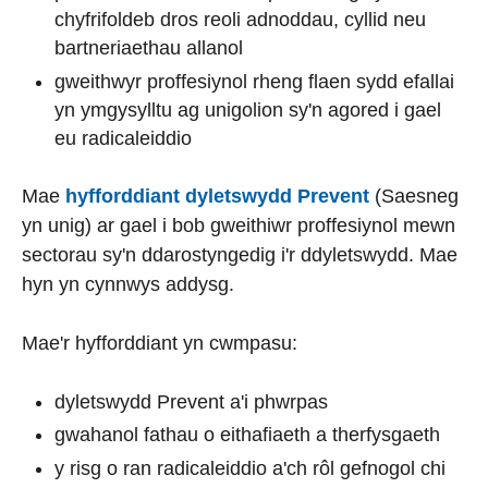
chyfrifoldeb dros reoli adnoddau, cyllid neu
bartneriaethau allanol
gweithwyr proffesiynol rheng flaen sydd efallai
yn ymgysylltu ag unigolion sy'n agored i gael
eu radicaleiddio
Mae
hyfforddiant dyletswydd Prevent
(Saesneg
yn unig) ar gael i bob gweithiwr proffesiynol mewn
sectorau sy'n ddarostyngedig i'r ddyletswydd. Mae
hyn yn cynnwys addysg.
Mae'r hyfforddiant yn cwmpasu:
dyletswydd Prevent a'i phwrpas
gwahanol fathau o eithafiaeth a therfysgaeth
y risg o ran radicaleiddio a'ch rôl gefnogol chi