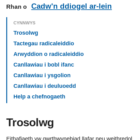
Cadw'n ddiogel ar-lein
Rhan o
CYNNWYS
Trosolwg
Tactegau radicaleiddio
Arwyddion o radicaleiddio
Canllawiau i bobl ifanc
Canllawiau i ysgolion
Canllawiau i deuluoedd
Help a chefnogaeth
Trosolwg
Eithafiaeth yw gwrthwynebiad llafar neu weithredol