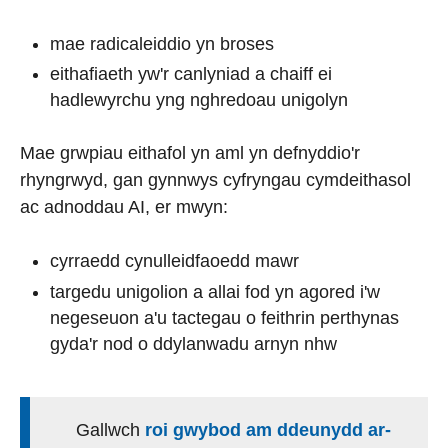
mae radicaleiddio yn broses
eithafiaeth yw'r canlyniad a chaiff ei
hadlewyrchu yng nghredoau unigolyn
Mae grwpiau eithafol yn aml yn defnyddio'r
rhyngrwyd, gan gynnwys cyfryngau cymdeithasol
ac adnoddau AI, er mwyn:
cyrraedd cynulleidfaoedd mawr
targedu unigolion a allai fod yn agored i'w
negeseuon a'u tactegau o feithrin perthynas
gyda'r nod o ddylanwadu arnyn nhw
Gallwch
roi gwybod am ddeunydd ar-