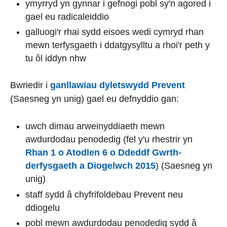
ymyrryd yn gynnar i gefnogi pobl sy'n agored i
gael eu radicaleiddio
galluogi'r rhai sydd eisoes wedi cymryd rhan
mewn terfysgaeth i ddatgysylltu a rhoi'r peth y
tu ôl iddyn nhw
Bwriedir i
ganllawiau dyletswydd Prevent
(Saesneg yn unig) gael eu defnyddio gan:
uwch dimau arweinyddiaeth mewn
awdurdodau penodedig (fel y'u rhestrir yn
Rhan 1 o Atodlen 6 o Ddeddf Gwrth-
derfysgaeth a Diogelwch 2015
) (Saesneg yn
unig)
staff sydd â chyfrifoldebau Prevent neu
ddiogelu
pobl mewn awdurdodau penodedig sydd â