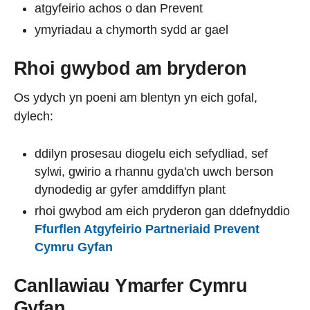
atgyfeirio achos o dan Prevent
ymyriadau a chymorth sydd ar gael
Rhoi gwybod am bryderon
Os ydych yn poeni am blentyn yn eich gofal,
dylech:
ddilyn prosesau diogelu eich sefydliad, sef
sylwi, gwirio a rhannu gyda'ch uwch berson
dynodedig ar gyfer amddiffyn plant
rhoi gwybod am eich pryderon gan ddefnyddio
Ffurflen Atgyfeirio Partneriaid Prevent
Cymru Gyfan
Canllawiau Ymarfer Cymru
Gyfan