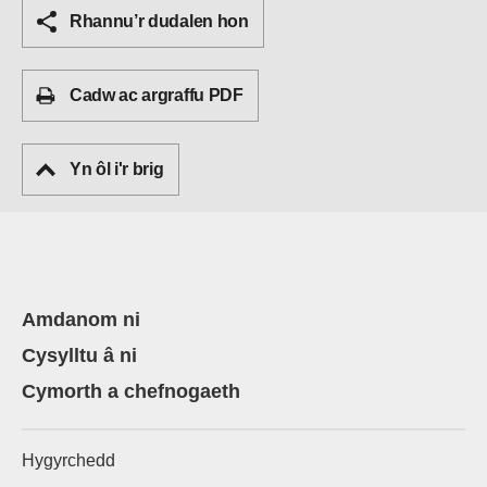
Rhannu’r dudalen hon
Cadw ac argraffu PDF
Yn ôl i'r brig
Amdanom ni
Cysylltu â ni
Cymorth a chefnogaeth
Hygyrchedd