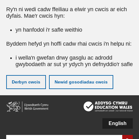
Ry'n ni wedi cadw ffeiliau a elwir yn cwcis ar eich
dyfais. Mae'r cwcis hyn:
yn hanfodol i'r safle weithio
Byddem hefyd yn hoffi cadw rhai cwcis i'n helpu ni:
i wella'n gwefan drwy gasglu ac adrodd
gwybodaeth ar sut yr ydych yn defnyddio'r safle
Derbyn cwcis
Newid gosodiadau cwcis
Neidio
i'r
prif
gynnwy
English