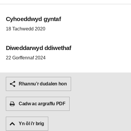
Cyhoeddwyd gyntaf
18 Tachwedd 2020
Diweddarwyd ddiwethaf
22 Gorffennaf 2024
Rhannu’r dudalen hon
Cadw ac argraffu PDF
Yn ôl i'r brig