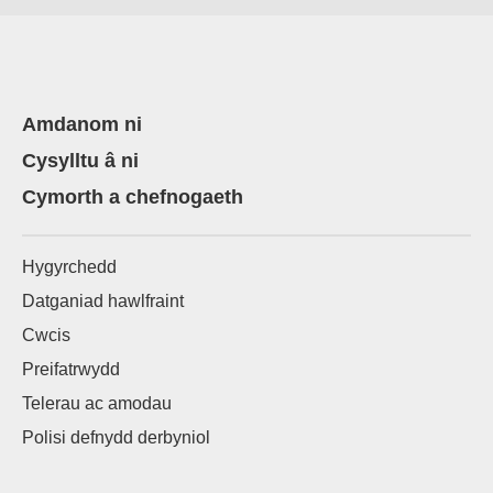
Amdanom ni
Cysylltu â ni
Cymorth a chefnogaeth
Hygyrchedd
Datganiad hawlfraint
Cwcis
Preifatrwydd
Telerau ac amodau
Polisi defnydd derbyniol