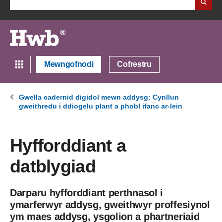
Mewngofnodi
Cofrestru
Gwella cadernid digidol mewn addysg: Cynllun
gweithredu i ddiogelu plant a phobl ifanc ar-lein
Hyfforddiant a
datblygiad
Darparu hyfforddiant perthnasol i
ymarferwyr addysg, gweithwyr proffesiynol
ym maes addysg, ysgolion a phartneriaid