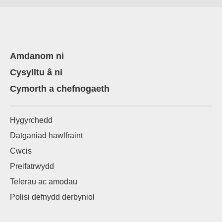
Amdanom ni
Cysylltu â ni
Cymorth a chefnogaeth
Hygyrchedd
Datganiad hawlfraint
Cwcis
Preifatrwydd
Telerau ac amodau
Polisi defnydd derbyniol