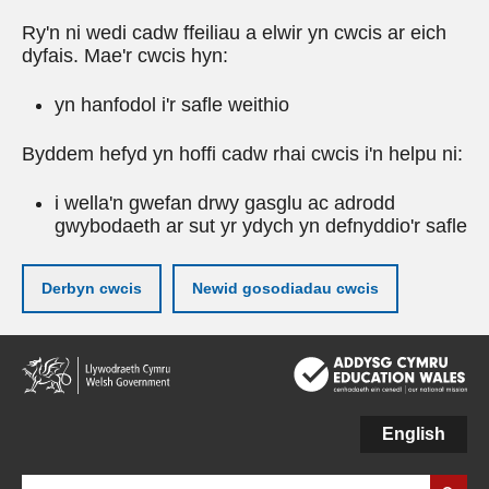
Ry'n ni wedi cadw ffeiliau a elwir yn cwcis ar eich
dyfais. Mae'r cwcis hyn:
yn hanfodol i'r safle weithio
Byddem hefyd yn hoffi cadw rhai cwcis i'n helpu ni:
i wella'n gwefan drwy gasglu ac adrodd
gwybodaeth ar sut yr ydych yn defnyddio'r safle
Derbyn cwcis
Newid gosodiadau cwcis
Neidio
i'r
prif
gynnwy
English