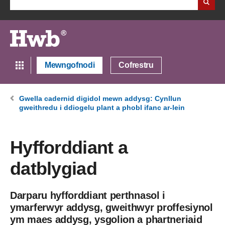
Mewngofnodi
Cofrestru
Gwella cadernid digidol mewn addysg: Cynllun
gweithredu i ddiogelu plant a phobl ifanc ar-lein
Hyfforddiant a
datblygiad
Darparu hyfforddiant perthnasol i
ymarferwyr addysg, gweithwyr proffesiynol
ym maes addysg, ysgolion a phartneriaid