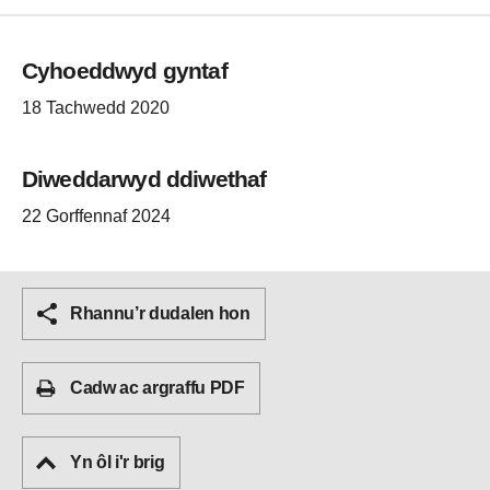
Cyhoeddwyd gyntaf
18 Tachwedd 2020
Diweddarwyd ddiwethaf
22 Gorffennaf 2024
Rhannu’r dudalen hon
Cadw ac argraffu PDF
Yn ôl i'r brig