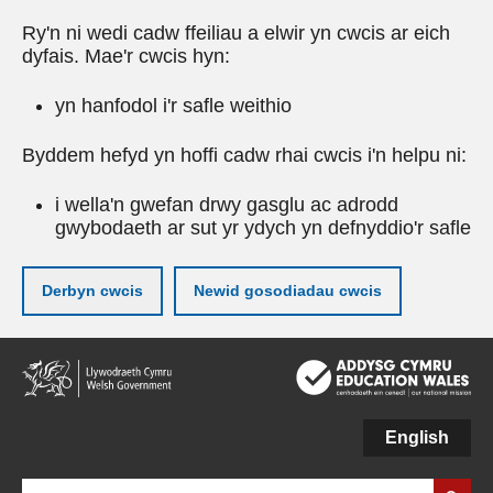
Ry'n ni wedi cadw ffeiliau a elwir yn cwcis ar eich
dyfais. Mae'r cwcis hyn:
yn hanfodol i'r safle weithio
Byddem hefyd yn hoffi cadw rhai cwcis i'n helpu ni:
i wella'n gwefan drwy gasglu ac adrodd
gwybodaeth ar sut yr ydych yn defnyddio'r safle
Derbyn cwcis
Newid gosodiadau cwcis
Neidio
i'r
prif
gynnwy
English