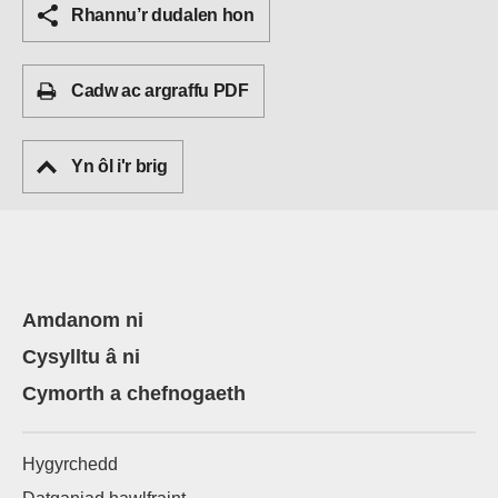
Rhannu’r dudalen hon
Cadw ac argraffu PDF
Yn ôl i'r brig
Amdanom ni
Cysylltu â ni
Cymorth a chefnogaeth
Hygyrchedd