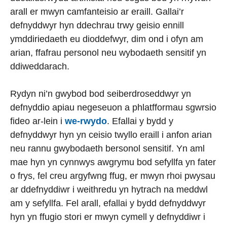
arall er mwyn camfanteisio ar eraill. Gallai’r
defnyddwyr hyn ddechrau trwy geisio ennill
ymddiriedaeth eu dioddefwyr, dim ond i ofyn am
arian, ffafrau personol neu wybodaeth sensitif yn
ddiweddarach.
Rydyn ni’n gwybod bod seiberdroseddwyr yn
defnyddio apiau negeseuon a phlatfformau sgwrsio
fideo ar-lein i
we-rwydo
. Efallai y bydd y
defnyddwyr hyn yn ceisio twyllo eraill i anfon arian
neu rannu gwybodaeth bersonol sensitif. Yn aml
mae hyn yn cynnwys awgrymu bod sefyllfa yn fater
o frys, fel creu argyfwng ffug, er mwyn rhoi pwysau
ar ddefnyddiwr i weithredu yn hytrach na meddwl
am y sefyllfa. Fel arall, efallai y bydd defnyddwyr
hyn yn ffugio stori er mwyn cymell y defnyddiwr i