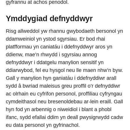
gyfrannu at achos penodol.
Ymddygiad defnyddwyr
Risg allweddol yw rhannu gwybodaeth bersonol yn
ddamweiniol yn ystod sgyrsiau. Er bod rhai
platfformau yn caniatáu i ddefnyddwyr aros yn
ddienw, mae’n rhwydd i sgyrsiau annog
defnyddwyr i ddatgelu manylion sensitif yn
ddiarwybod, fel eu hysgol neu lle maen nhw’n byw.
Gall y manylion hyn ganiatáu i ddefnyddiwr arall
sydd â bwriad maleisus greu proffil o’r defnyddiwr
ac olrhain eu cyfrifon personol, proffiliau cyfryngau
cymdeithasol neu bresenoldebau ar-lein eraill. Gall
hyn fod yn arbennig o niweidiol i blant a phobl
ifanc, sydd efallai ddim yn deall pwysigrwydd cadw
eu data personol yn gyfrinachol.