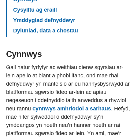
Cysylltu ag eraill
Ymddygiad defnyddwyr
Dyluniad, data a chostau
Cynnwys
Gall natur fyrfyfyr ac weithiau dienw sgyrsiau ar-
lein apelio at blant a phobl ifanc, ond mae rhai
defnyddwyr yn manteisio ar eu hanhysbysrwydd ar
blatfformau sgwrsio fideo ar-lein ac apiau
negeseuon i ddefnyddio iaith anweddus a rhywiol
neu rannu
cynnwys amhriodol a sarhaus
. Hefyd,
mae nifer sylweddol o ddefnyddwyr sy’n
ymddangos yn noeth neu’n hanner noeth ar rai
platfformau sgwrsio fideo ar-lein. Yn aml, mae’r