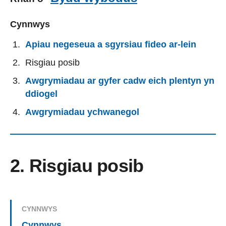
Cynnwys
Apiau negeseua a sgyrsiau fideo ar-lein
Risgiau posib
Awgrymiadau ar gyfer cadw eich plentyn yn
ddiogel
Awgrymiadau ychwanegol
2. Risgiau posib
CYNNWYS
Cynnwys