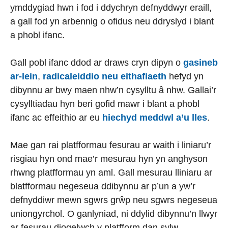
ymddygiad hwn i fod i ddychryn defnyddwyr eraill,
a gall fod yn arbennig o ofidus neu ddryslyd i blant
a phobl ifanc.
Gall pobl ifanc ddod ar draws cryn dipyn o
gasineb
ar-lein
,
radicaleiddio neu eithafiaeth
hefyd yn
dibynnu ar bwy maen nhw’n cysylltu â nhw. Gallai’r
cysylltiadau hyn beri gofid mawr i blant a phobl
ifanc ac effeithio ar eu
hiechyd meddwl a’u lles
.
Mae gan rai platfformau fesurau ar waith i liniaru’r
risgiau hyn ond mae’r mesurau hyn yn anghyson
rhwng platfformau yn aml. Gall mesurau lliniaru ar
blatfformau negeseua ddibynnu ar p’un a yw’r
defnyddiwr mewn sgwrs grŵp neu sgwrs negeseua
uniongyrchol. O ganlyniad, ni ddylid dibynnu’n llwyr
ar fesurau diogelwch y platfform dan sylw.