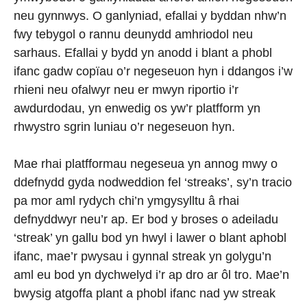
neu gynnwys. O ganlyniad, efallai y byddan nhw’n
fwy tebygol o rannu deunydd amhriodol neu
sarhaus. Efallai y bydd yn anodd i blant a phobl
ifanc gadw copïau o’r negeseuon hyn i ddangos i’w
rhieni neu ofalwyr neu er mwyn riportio i’r
awdurdodau, yn enwedig os yw’r platfform yn
rhwystro sgrin luniau o’r negeseuon hyn.
Mae rhai platfformau negeseua yn annog mwy o
ddefnydd gyda nodweddion fel ‘streaks’, sy’n tracio
pa mor aml rydych chi’n ymgysylltu â rhai
defnyddwyr neu’r ap. Er bod y broses o adeiladu
‘streak’ yn gallu bod yn hwyl i lawer o blant aphobl
ifanc, mae’r pwysau i gynnal streak yn golygu’n
aml eu bod yn dychwelyd i’r ap dro ar ôl tro. Mae’n
bwysig atgoffa plant a phobl ifanc nad yw streak