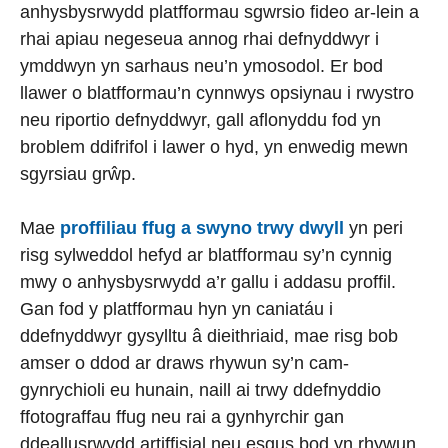
anhysbysrwydd platfformau sgwrsio fideo ar-lein a
rhai apiau negeseua annog rhai defnyddwyr i
ymddwyn yn sarhaus neu’n ymosodol. Er bod
llawer o blatfformau’n cynnwys opsiynau i rwystro
neu riportio defnyddwyr, gall aflonyddu fod yn
broblem ddifrifol i lawer o hyd, yn enwedig mewn
sgyrsiau grŵp.
Mae
proffiliau ffug a swyno trwy dwyll
yn peri
risg sylweddol hefyd ar blatfformau sy’n cynnig
mwy o anhysbysrwydd a’r gallu i addasu proffil.
Gan fod y platfformau hyn yn caniatáu i
ddefnyddwyr gysylltu â dieithriaid, mae risg bob
amser o ddod ar draws rhywun sy’n cam-
gynrychioli eu hunain, naill ai trwy ddefnyddio
ffotograffau ffug neu rai a gynhyrchir gan
ddeallusrwydd artiffisial neu esgus bod yn rhywun