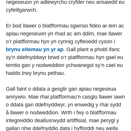
negeseuon yn adlewyrchu cryfder neu ansawdd eu
cyfeillgarwch.
Er bod llawer o blatfformau sgwrsio fideo ar-lein ac
apiau negeseuon yn rhad ac am ddim, mae llawer
o’r platfformau hyn yn cynnig cyfleoedd cyson i
brynu eitemau yn yr ap
. Gall plant a phobl ifanc
sy’n ddefnyddwyr brwd o’r platfformau hyn gael eu
temtio gan y nodweddion ychwanegol sy’n cael eu
haddo trwy brynu pethau.
Gall faint o ddata a gesglir gan apiau negeseua
amrywio. Mae rhai platfformau’n casglu llawer iawn
o ddata gan ddefnyddwyr, yn enwedig y rhai sydd
â llawer o nodweddion. Wrth i fwy o blatfformau
integreiddio deallusrwydd artiffisial, mae perygl y
gallan nhw ddefnyddio data i hyfforddi neu wella