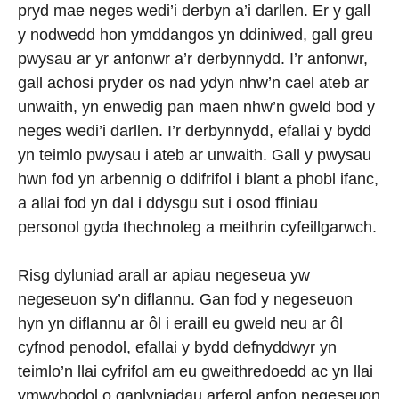
pryd mae neges wedi’i derbyn a’i darllen. Er y gall
y nodwedd hon ymddangos yn ddiniwed, gall greu
pwysau ar yr anfonwr a’r derbynnydd. I’r anfonwr,
gall achosi pryder os nad ydyn nhw’n cael ateb ar
unwaith, yn enwedig pan maen nhw’n gweld bod y
neges wedi’i darllen. I’r derbynnydd, efallai y bydd
yn teimlo pwysau i ateb ar unwaith. Gall y pwysau
hwn fod yn arbennig o ddifrifol i blant a phobl ifanc,
a allai fod yn dal i ddysgu sut i osod ffiniau
personol gyda thechnoleg a meithrin cyfeillgarwch.
Risg dyluniad arall ar apiau negeseua yw
negeseuon sy’n diflannu. Gan fod y negeseuon
hyn yn diflannu ar ôl i eraill eu gweld neu ar ôl
cyfnod penodol, efallai y bydd defnyddwyr yn
teimlo’n llai cyfrifol am eu gweithredoedd ac yn llai
ymwybodol o ganlyniadau arferol anfon negeseuon