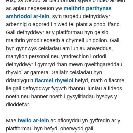
Risg sylweddol ar blatfformau sgwrsio fideo ar-lein
ac apiau negeseuon yw
meithrin perthynas
amhriodol ar-lein
, sy’n targedu defnyddwyr
arbennig o agored i niwed fel plant a phobl ifanc.
Gall defnyddwyr ar y platfformau hyn geisio
meithrin ymddiriedaeth a chymell unigolion. Gall
hyn gynnwys ceisiadau am luniau anweddus,
manylion personol neu ymdrechion i orfodi
defnyddwyr i gymryd rhan mewn gweithgareddau
rhywiol ar gamera. Gallai’r ceisiadau hyn
ddatblygu’n
flacmel rhywiol
hefyd, math o flacmel
lle gall defnyddwyr fygwth rhannu lluniau a fideos
noeth neu hanner noeth i gysylltiadau hysbys y
dioddefwr.
Mae
bwlio ar-lein
ac aflonyddu yn gyffredin ar y
platfformau hyn hefyd, oherwydd gall