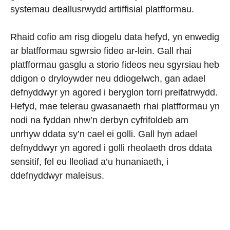
systemau deallusrwydd artiffisial platfformau.
Rhaid cofio am risg diogelu data hefyd, yn enwedig
ar blatfformau sgwrsio fideo ar-lein. Gall rhai
platfformau gasglu a storio fideos neu sgyrsiau heb
ddigon o dryloywder neu ddiogelwch, gan adael
defnyddwyr yn agored i beryglon torri preifatrwydd.
Hefyd, mae telerau gwasanaeth rhai platfformau yn
nodi na fyddan nhw’n derbyn cyfrifoldeb am
unrhyw ddata sy’n cael ei golli. Gall hyn adael
defnyddwyr yn agored i golli rheolaeth dros ddata
sensitif, fel eu lleoliad a’u hunaniaeth, i
ddefnyddwyr maleisus.