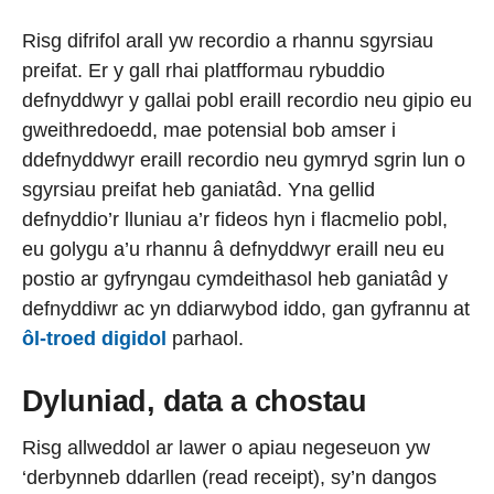
Risg difrifol arall yw recordio a rhannu sgyrsiau
preifat. Er y gall rhai platfformau rybuddio
defnyddwyr y gallai pobl eraill recordio neu gipio eu
gweithredoedd, mae potensial bob amser i
ddefnyddwyr eraill recordio neu gymryd sgrin lun o
sgyrsiau preifat heb ganiatâd. Yna gellid
defnyddio’r lluniau a’r fideos hyn i flacmelio pobl,
eu golygu a’u rhannu â defnyddwyr eraill neu eu
postio ar gyfryngau cymdeithasol heb ganiatâd y
defnyddiwr ac yn ddiarwybod iddo, gan gyfrannu at
ôl-troed digidol
parhaol.
Dyluniad, data a chostau
Risg allweddol ar lawer o apiau negeseuon yw
‘derbynneb ddarllen (read receipt), sy’n dangos