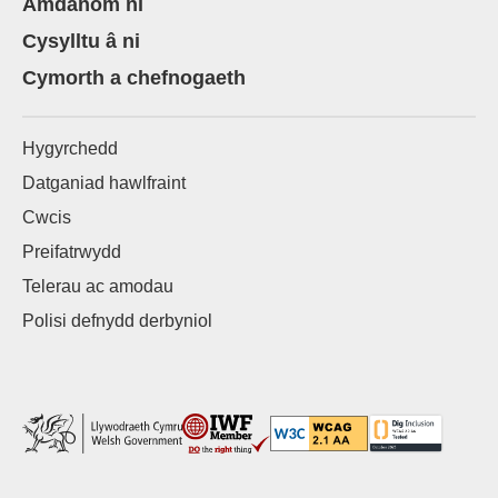
Amdanom ni
Cysylltu â ni
Cymorth a chefnogaeth
Hygyrchedd
Datganiad hawlfraint
Cwcis
Preifatrwydd
Telerau ac amodau
Polisi defnydd derbyniol