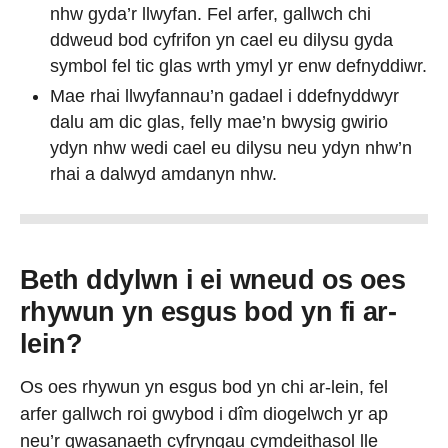
nhw gyda’r llwyfan. Fel arfer, gallwch chi
ddweud bod cyfrifon yn cael eu dilysu gyda
symbol fel tic glas wrth ymyl yr enw defnyddiwr.
Mae rhai llwyfannau’n gadael i ddefnyddwyr
dalu am dic glas, felly mae’n bwysig gwirio
ydyn nhw wedi cael eu dilysu neu ydyn nhw’n
rhai a dalwyd amdanyn nhw.
Beth ddylwn i ei wneud os oes
rhywun yn esgus bod yn fi ar-
lein?
Os oes rhywun yn esgus bod yn chi ar-lein, fel
arfer gallwch roi gwybod i dîm diogelwch yr ap
neu’r gwasanaeth cyfryngau cymdeithasol lle