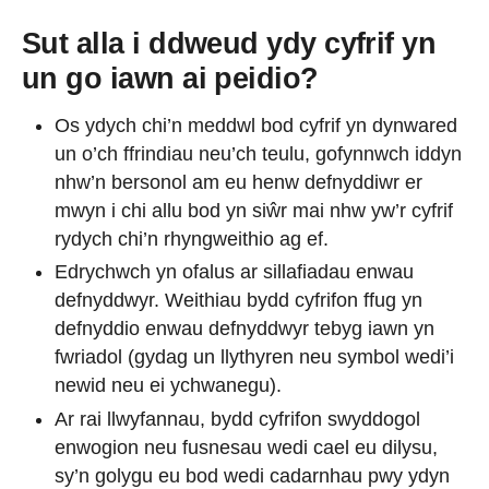
Sut alla i ddweud ydy cyfrif yn
un go iawn ai peidio?
Os ydych chi’n meddwl bod cyfrif yn dynwared
un o’ch ffrindiau neu’ch teulu, gofynnwch iddyn
nhw’n bersonol am eu henw defnyddiwr er
mwyn i chi allu bod yn siŵr mai nhw yw’r cyfrif
rydych chi’n rhyngweithio ag ef.
Edrychwch yn ofalus ar sillafiadau enwau
defnyddwyr. Weithiau bydd cyfrifon ffug yn
defnyddio enwau defnyddwyr tebyg iawn yn
fwriadol (gydag un llythyren neu symbol wedi’i
newid neu ei ychwanegu).
Ar rai llwyfannau, bydd cyfrifon swyddogol
enwogion neu fusnesau wedi cael eu dilysu,
sy’n golygu eu bod wedi cadarnhau pwy ydyn