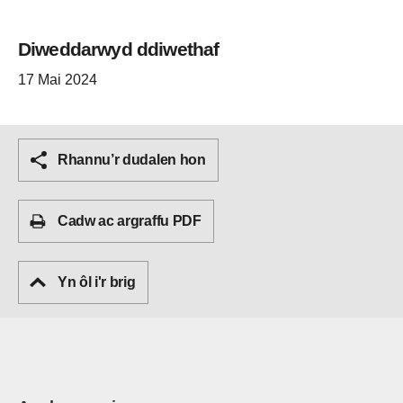
Diweddarwyd ddiwethaf
17 Mai 2024
Rhannu’r dudalen hon
Cadw ac argraffu PDF
Yn ôl i'r brig