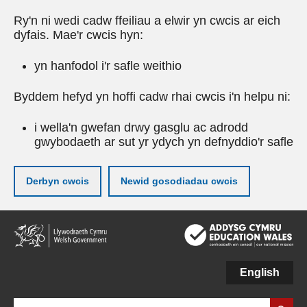
Ry'n ni wedi cadw ffeiliau a elwir yn cwcis ar eich
dyfais. Mae'r cwcis hyn:
yn hanfodol i'r safle weithio
Byddem hefyd yn hoffi cadw rhai cwcis i'n helpu ni:
i wella'n gwefan drwy gasglu ac adrodd
gwybodaeth ar sut yr ydych yn defnyddio'r safle
Derbyn cwcis
Newid gosodiadau cwcis
Neidio
i'r
prif
gynnwy
English