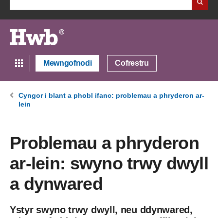
Mewngofnodi
Cofrestru
Cyngor i blant a phobl ifanc: problemau a phryderon ar-
lein
Problemau a phryderon
ar-lein: swyno trwy dwyll
a dynwared
Ystyr swyno trwy dwyll, neu ddynwared,