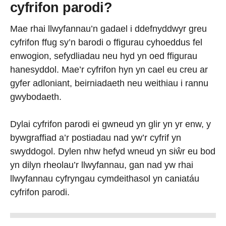
cyfrifon parodi?
Mae rhai llwyfannau’n gadael i ddefnyddwyr greu
cyfrifon ffug sy’n barodi o ffigurau cyhoeddus fel
enwogion, sefydliadau neu hyd yn oed ffigurau
hanesyddol. Mae’r cyfrifon hyn yn cael eu creu ar
gyfer adloniant, beirniadaeth neu weithiau i rannu
gwybodaeth.
Dylai cyfrifon parodi ei gwneud yn glir yn yr enw, y
bywgraffiad a’r postiadau nad yw’r cyfrif yn
swyddogol. Dylen nhw hefyd wneud yn siŵr eu bod
yn dilyn rheolau’r llwyfannau, gan nad yw rhai
llwyfannau cyfryngau cymdeithasol yn caniatáu
cyfrifon parodi.