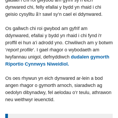
dynwared chi, felly efallai y bydd yn rhaid i chi
geisio cysylltu â’r sawl sy’n cael ei ddynwared.
Os gallwch chi roi gwybod am gyfrif am
ddynwared, efallai y bydd yn rhaid i chi fynd i'r
proffil ei hun a’i adrodd yno. Chwiliwch am y botwm
‘
report profile
’. I gael rhagor o wybodaeth am
lwyfannau unigol, defnyddiwch
dudalen gymorth
Riportio Cynnwys Niweidiol.
Os oes rhywun yn eich dynwared ar-lein a bod
angen rhagor o gymorth arnoch, siaradwch ag
oedolyn dibynadwy, fel aelodau o’r teulu, athrawon
neu weithwyr ieuenctid.