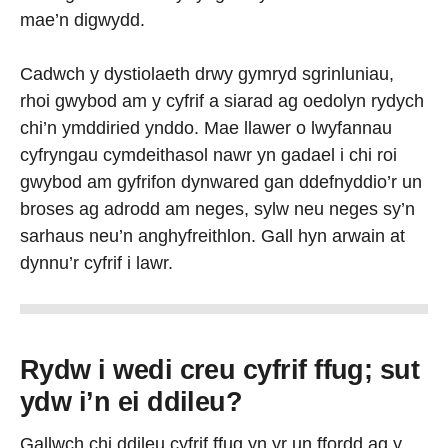
mae’n digwydd.
Cadwch y dystiolaeth drwy gymryd sgrinluniau,
rhoi gwybod am y cyfrif a siarad ag oedolyn rydych
chi’n ymddiried ynddo. Mae llawer o lwyfannau
cyfryngau cymdeithasol nawr yn gadael i chi roi
gwybod am gyfrifon dynwared gan ddefnyddio’r un
broses ag adrodd am neges, sylw neu neges sy’n
sarhaus neu’n anghyfreithlon. Gall hyn arwain at
dynnu’r cyfrif i lawr.
Rydw i wedi creu cyfrif ffug; sut
ydw i’n ei ddileu?
Gallwch chi ddileu cyfrif ffug yn yr un ffordd ag y