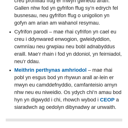
creu proffiliau ffug er mwyn gwneud arian.
Gallen nhw fod yn gyfrifon ffug sy’n edrych fel
busnesau, neu gyfrifon ffug o unigolion yn
gofyn am arian am wahanol resymau.
Cyfrifon parodi – mae rhai cyfrifon yn cael eu
creu i ddynwared enwogion, gwleidyddion,
cwmnïau neu grwpiau neu bobl adnabyddus
eraill. Mae’r rhain i fod yn ddoniol, yn feirniadol,
neu’r ddau.
Meithrin perthynas amhriodol
– mae rhai
pobl yn esgus bod yn rhywun arall ar-lein er
mwyn eu camddefnyddio, camfanteisio arnyn
nhw neu eu niweidio. Os ydych chi’n amau bod
hyn yn digwydd i chi, rhowch wybod i
CEOP
a
siaradwch ag oedolyn dibynadwy ar unwaith.