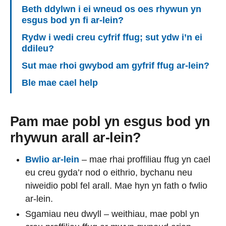
Beth ddylwn i ei wneud os oes rhywun yn
esgus bod yn fi ar-lein?
Rydw i wedi creu cyfrif ffug; sut ydw i’n ei
ddileu?
Sut mae rhoi gwybod am gyfrif ffug ar-lein?
Ble mae cael help
Pam mae pobl yn esgus bod yn
rhywun arall ar-lein?
Bwlio ar-lein
– mae rhai proffiliau ffug yn cael
eu creu gyda’r nod o eithrio, bychanu neu
niweidio pobl fel arall. Mae hyn yn fath o fwlio
ar-lein.
Sgamiau neu dwyll – weithiau, mae pobl yn