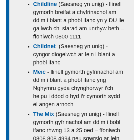
Childline
(Saesneg yn unig) - llinell
gymorth breifat a chyfrinachol am
ddim i blant a phobl ifanc yn y DU lle
gallwch chi siarad am unrhyw beth –
ffoniwch 0800 1111
Childnet
(Saesneg yn unig) -
cyngor diogelwch ar-lein i blant a
phobl ifanc
Meic
- llinell gymorth gyfrinachol am
ddim i blant a phobl ifanc yng
Nghymru gyda chynghorwyr i’ch
helpu i ddod o hyd i’r cymorth sydd
ei angen arnoch
The Mix
(Saesneg yn unig) - llinell
gymorth gyfrinachol am ddim i bobl
ifanc rhwng 13 a 25 oed – ffoniwch
0808 808 4994 neu sgwrsio ar-lein