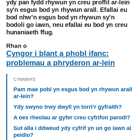
ydy pan fydd rhywun yn creu proffil ar-lein
sy'n esgus bod yn rhywun arall. Efallai eu
bod nhw’n esgus bod yn rhywun sy’n
bodoli go iawn, neu efallai eu bod yn creu
hunaniaeth ffug.
Rhan o
Cyngor i blant a phobl ifanc:
problemau a phryderon ar-lein
CYNNWYS
Pam mae pobl yn esgus bod yn rhywun arall
ar-lein?
Ydy swyno trwy dwyll yn torri’r gyfraith?
A oes rheolau ar gyfer creu cyfrifon parodi?
Sut alla i ddweud ydy cyfrif yn un go iawn ai
peidio?