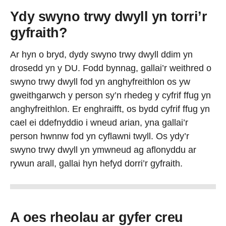
Ydy swyno trwy dwyll yn torri’r
gyfraith?
Ar hyn o bryd, dydy swyno trwy dwyll ddim yn
drosedd yn y DU. Fodd bynnag, gallai’r weithred o
swyno trwy dwyll fod yn anghyfreithlon os yw
gweithgarwch y person sy’n rhedeg y cyfrif ffug yn
anghyfreithlon. Er enghraifft, os bydd cyfrif ffug yn
cael ei ddefnyddio i wneud arian, yna gallai’r
person hwnnw fod yn cyflawni twyll. Os ydy’r
swyno trwy dwyll yn ymwneud ag aflonyddu ar
rywun arall, gallai hyn hefyd dorri’r gyfraith.
A oes rheolau ar gyfer creu