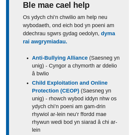
Ble mae cael help
Os ydych chi’n chwilio am help neu
wybodaeth, ond eich bod yn poeni am
ddechrau sgwrs gydag oedolyn,
dyma
rai awgrymiadau.
Anti-Bullying Alliance
(Saesneg yn
unig) - Cyngor a chymorth ar ddelio
â bwlio
Child Exploitation and Online
Protection (CEOP)
(Saesneg yn
unig) - rhowch wybod iddyn nhw os
ydych chi’n poeni am gam-drin
rhywiol ar-lein neu’r ffordd mae
rhywun wedi bod yn siarad â chi ar-
lein