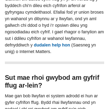
byddech chi’n dileu eich cyfrifon arferol ar
gyfryngau cymdeithasol. Efallai fod yr union broses
yn wahanol yn dibynnu ar y llwyfan, ond yn aml
gallwch chi ddod o hyd i’r opsiwn dileu yng
ngosodiadau eich cyfrif. I gael rhagor o fanylion am
sut i ddileu cyfrifon ar wahanol lwyfannau,
defnyddiwch y
dudalen help hon
(Saesneg yn
unig) o Internet Matters.
Sut mae rhoi gwybod am gyfrif
ffug ar-lein?
Mae gan bob llwyfan ei system adrodd ei hun ar
gyfer cyfrifon ffug. Bydd rhai llwyfannau ond yn
gadael i chi roi gwybod am gyfrif sy’n eich