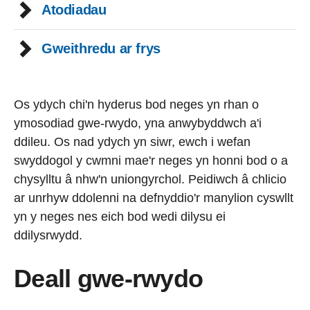
Atodiadau
Gweithredu ar frys
Os ydych chi'n hyderus bod neges yn rhan o
ymosodiad gwe-rwydo, yna anwybyddwch a'i
ddileu. Os nad ydych yn siwr, ewch i wefan
swyddogol y cwmni mae'r neges yn honni bod o a
chysylltu â nhw'n uniongyrchol. Peidiwch â chlicio
ar unrhyw ddolenni na defnyddio'r manylion cyswllt
yn y neges nes eich bod wedi dilysu ei
ddilysrwydd.
Deall gwe-rwydo