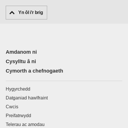
Yn ôl i'r brig
Amdanom ni
Cysylltu â ni
Cymorth a chefnogaeth
Hygyrchedd
Datganiad hawlfraint
Cwcis
Preifatrwydd
Telerau ac amodau