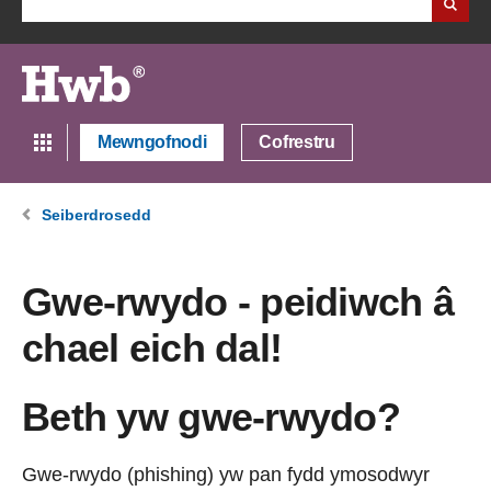
Mewngofnodi
Cofrestru
Seiberdrosedd
Gwe-rwydo - peidiwch â
chael eich dal!
Beth yw gwe-rwydo?
Gwe-rwydo (phishing) yw pan fydd ymosodwyr