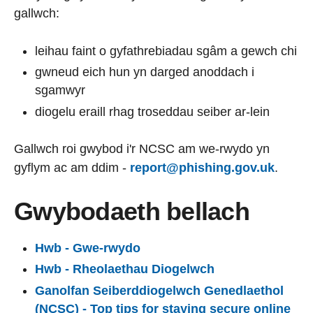
gallwch:
leihau faint o gyfathrebiadau sgâm a gewch chi
gwneud eich hun yn darged anoddach i
sgamwyr
diogelu eraill rhag troseddau seiber ar-lein
Gallwch roi gwybod i'r NCSC am we-rwydo yn
gyflym ac am ddim -
report@phishing.gov.uk
.
Gwybodaeth bellach
Hwb - Gwe-rwydo
Hwb - Rheolaethau Diogelwch
Ganolfan Seiberddiogelwch Genedlaethol
(NCSC) - Top tips for staying secure online