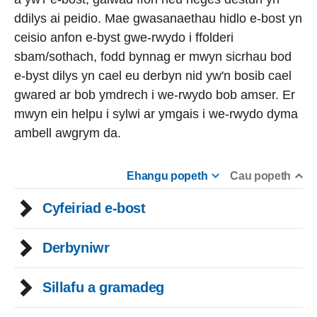
ddilys ai peidio. Mae gwasanaethau hidlo e-bost yn
ceisio anfon e-byst gwe-rwydo i ffolderi
sbam/sothach, fodd bynnag er mwyn sicrhau bod
e-byst dilys yn cael eu derbyn nid yw'n bosib cael
gwared ar bob ymdrech i we-rwydo bob amser. Er
mwyn ein helpu i sylwi ar ymgais i we-rwydo dyma
ambell awgrym da.
Ehangu popeth
Cau popeth
Cyfeiriad e-bost
Derbyniwr
Sillafu a gramadeg