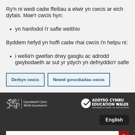
Ry'n ni wedi cadw ffeiliau a elwir yn cwcis ar eich
dyfais. Mae'r cwcis hyn:
yn hanfodol i'r safle weithio
Byddem hefyd yn hoffi cadw rhai cwcis i'n helpu ni:
i wella'n gwefan drwy gasglu ac adrodd
gwybodaeth ar sut yr ydych yn defnyddio'r safle
Derbyn cwcis
Newid gosodiadau cwcis
Neidio
i'r
prif
gynnwy
English