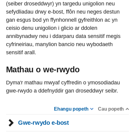
(seiber droseddwyr) yn targedu unigolion neu
sefydliadau drwy e-bost, ffôn neu neges destun
gan esgus bod yn ffynhonnell gyfreithlon ac yn
ceisio denu unigolion i glicio ar ddolen
annibynadwy neu i ddarparu data sensitif megis
cyfrineiriau, manylion bancio neu wybodaeth
sensitif arall.
Mathau o we-rwydo
Dyma'r mathau mwyaf cyffredin o ymosodiadau
gwe-rwydo a ddefnyddir gan droseddwyr seibr.
Ehangu popeth
Cau popeth
Gwe-rwydo e-bost