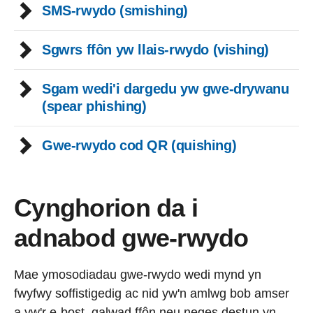
SMS-rwydo (smishing)
Sgwrs ffôn yw llais-rwydo (vishing)
Sgam wedi'i dargedu yw gwe-drywanu
(spear phishing)
Gwe-rwydo cod QR (quishing)
Cynghorion da i
adnabod gwe-rwydo
Mae ymosodiadau gwe-rwydo wedi mynd yn
fwyfwy soffistigedig ac nid yw'n amlwg bob amser
a yw'r e-bost, galwad ffôn neu neges destun yn