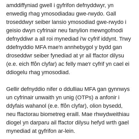
amddiffyniad gwell i gyfrifon defnyddwyr, yn
enwedig rhag ymosodiadau gwe-rwydo. Gall
troseddwyr seiber lansio ymosodiad gwe-rwydo i
geisio dwyn cyfrinair neu fanylion mewngofnodi
defnyddiwr a all roi mynediad i'w cyfrif iddynt. Trwy
ddefnyddio MFA mae'n annhebygol y bydd gan
droseddwr seiber fynediad at yr ail ffactor dilysu
(e.e. eich ffôn clyfar) ac felly mae'r cyfrif yn cael ei
ddiogelu rhag ymosodiad.
Gellir defnyddio nifer o ddulliau MFA gan gynnwys
un cyfrinair unwaith yn unig (OTPs) a anfonir i
ddyfais wahanol (e.e. ffôn clyfar), olion bysedd,
neu ffactorau biometreg eraill. Mae rhwydweithiau
diogel yn darparu ail ffactor dilysu hefyd wrth gael
mynediad at gyfrifon ar-lein.