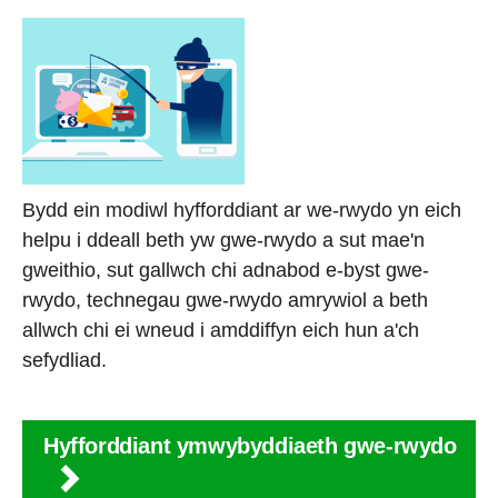
Bydd ein modiwl hyfforddiant ar we-rwydo yn eich
helpu i ddeall beth yw gwe-rwydo a sut mae'n
gweithio, sut gallwch chi adnabod e-byst gwe-
rwydo, technegau gwe-rwydo amrywiol a beth
allwch chi ei wneud i amddiffyn eich hun a'ch
sefydliad.
Hyfforddiant ymwybyddiaeth gwe-rwydo