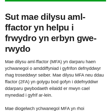
Sut mae dilysu aml-
ffactor yn helpu i
frwydro yn erbyn gwe-
rwydo
Mae dilysu aml-ffactor (MFA) yn darparu haen
ychwanegol o amddiffyniad i gyfrifon defnyddwyr
rhag troseddwyr seiber. Mae dilysu MFA neu ddau
ffactor (2FA) yn golygu bod gofyn i ddefnyddiwr
ddarparu gwybodaeth eilaidd er mwyn cael
mynediad i gyfrif ar-lein.
Mae diogelwch ychwanegol MFA yn rhoi