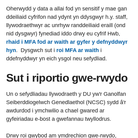
Oherwydd y data a allai fod yn sensitif y mae gan
ddeiliaid cyfrifon nad ydynt yn ddysgwyr h.y. staff,
llywodraethwyr ac unrhyw randdeiliaid eraill (ond
nid dysgwyr) fynediad iddo drwy eu cyfrif Hwb,
rhaid i MFA fod ar waith ar gyfer y defnyddwyr
hyn
. Dysgwch sut i
roi MFA ar waith
i
ddefnyddwyr yn eich ysgol neu sefydliad.
Sut i riportio gwe-rwydo
Un o sefydliadau llywodraeth y DU yw'r Ganolfan
Seiberddiogelwch Genedlaethol (NCSC) sydd â'r
awdurdod i ymchwilio a chael gwared ar
gyfeiriadau e-bost a gwefannau twyllodrus.
Drwy roi gwybod am ymdrechion gwe-rwydo,