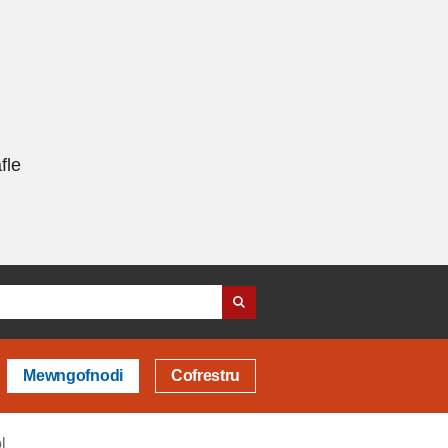
fle
Mewngofnodi
Cofrestru
l