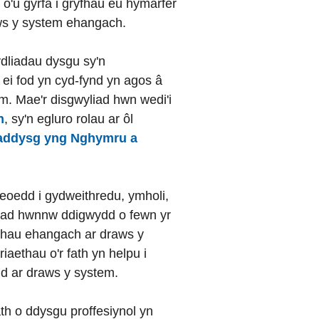
o'u gyrfa i gryfhau eu hymarfer
aws y system ehangach.
ydliadau dysgu sy'n
 ei fod yn cyd-fynd yn agos â
m. Mae'r disgwyliad hwn wedi'i
n
, sy'n egluro rolau ar ôl
d addysg yng Nghymru a
fleoedd i gydweithredu, ymholi,
ediad hwnnw ddigwydd o fewn yr
ethau ehangach ar draws y
riaethau o'r fath yn helpu i
dd ar draws y system.
th o ddysgu proffesiynol yn