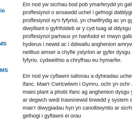
Ein nod yw sicrhau bod pob ymarferydd yn gal
io
proffesiynol o ansawdd uchel i gefnogi datblyg
proffesiynol sy'n fyfyriol, yn chwilfrydig ac yn g
diwylliant o gyfrifoldeb ar y cyd tuag at ddysg
proffesiynol parhaus yn hanfodol er mwyn gall
HMS
hyderus i newid ac i ddiwallu anghenion amryw
neilltuo amser a chyfle ystyrlon ar gyfer dysgu p
fyfyrio, cydweithio a chryfhau eu hymarfer.
HMS
Ein nod yw cyflawni safonau a dyheadau uchel
ifanc. Mae'r Cwricwlwm i Gymru, ochr yn ochr
maes plant a phobl ifanc ag anghenion dysgu
ar degwch wedi trawsnewid tirwedd y system 
mae’r diwygiadau hyn yn canolbwyntio ar sicr
gefnogi i gyflawni ei orau