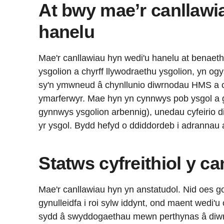
At bwy mae’r canllawi
hanelu
Mae'r canllawiau hyn wedi'u hanelu at benaeth
ysgolion a chyrff llywodraethu ysgolion, yn ogy
sy'n ymwneud â chynllunio diwrnodau HMS a ch
ymarferwyr. Mae hyn yn cynnwys pob ysgol a 
gynnwys ysgolion arbennig), unedau cyfeirio 
yr ysgol. Bydd hefyd o ddiddordeb i adrannau
Statws cyfreithiol y ca
Mae'r canllawiau hyn yn anstatudol. Nid oes go
gynulleidfa i roi sylw iddynt, ond maent wedi'u c
sydd â swyddogaethau mewn perthynas â diw