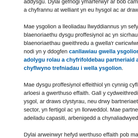
addysgu. Dylai gefnogi ymarferwyr ar bob cam 
a chyfrannu at welliant yn eu hysgol ac ar dr
Mae ysgolion a lleoliadau llwyddiannus yn sef
blaenoriaethu dysgu proffesiynol ac yn sicrhau
blaenoriaethau gweithredu a gwella'r cwricwlw
nodi yn y ddogfen
canllawiau gwella ysgolio
adolygu rolau a chyfrifoldebau partneriai
chyflwyno trefniadau i wella ysgolion
.
Mae dysgu proffesiynol effeithiol yn cynnig cy
arloesi a gwerthuso effaith. Gall y cydweithr
ysgol, ar draws clystyrau, neu drwy bartneria
sector, yn fertigol ac yn llorweddol. Mae partne
adeiladu capasiti, arbenigedd a chynaliadwye
Dylai arweinwyr hefyd werthuso effaith pob ma