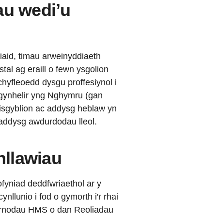
au wedi’u
iaid, timau arweinyddiaeth
stal ag eraill o fewn ysgolion
yfleoedd dysgu proffesiynol i
gynhelir yng Nghymru (gan
disgyblion ac addysg heblaw yn
 addysg awdurdodau lleol.
nllawiau
fyniad deddfwriaethol ar y
ynllunio i fod o gymorth i'r rhai
rnodau HMS o dan Reoliadau