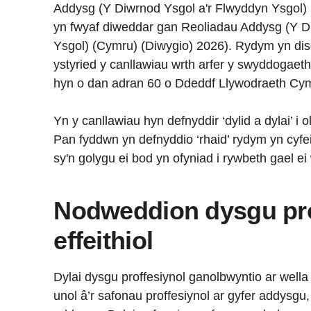
Addysg (Y Diwrnod Ysgol a'r Flwyddyn Ysgol) 
yn fwyaf diweddar gan Reoliadau Addysg (Y D
Ysgol) (Cymru) (Diwygio) 2026). Rydym yn disgw
ystyried y canllawiau wrth arfer y swyddogaet
hyn o dan adran 60 o Ddeddf Llywodraeth Cy
Yn y canllawiau hyn defnyddir ‘dylid a dylai’ i 
Pan fyddwn yn defnyddio ‘rhaid’ rydym yn cyfei
sy'n golygu ei bod yn ofyniad i rywbeth gael e
Nodweddion dysgu pro
effeithiol
Dylai dysgu proffesiynol ganolbwyntio ar well
unol â’r safonau proffesiynol ar gyfer addysg