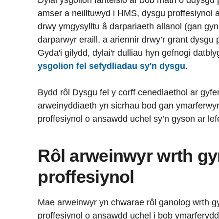
Dylai ysgolion fanteisio ar bob math o ddysgu
amser a neilltuwyd i HMS, dysgu proffesiynol a
drwy ymgysylltu â darpariaeth allanol (gan g
darparwyr eraill, a ariennir drwy’r grant dysgu p
Gyda'i gilydd, dylai'r dulliau hyn gefnogi datbl
ysgolion fel sefydliadau sy'n dysgu
.
Bydd rôl Dysgu fel y corff cenedlaethol ar gyf
arweinyddiaeth yn sicrhau bod gan ymarferwyr
proffesiynol o ansawdd uchel sy’n gyson ar lef
Rôl arweinwyr wrth gy
proffesiynol
Mae arweinwyr yn chwarae rôl ganolog wrth gy
proffesiynol o ansawdd uchel i bob ymarferydd