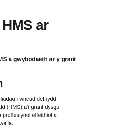
u HMS ar
HMS a gwybodaeth ar y grant
n
eoliadau i wneud defnydd
dd (HMS) a'r grant dysgu
proffesiynol effeithiol a
wella.