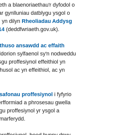
th a blaenoriaethau'r dyfodol o
r gynlluniau datblygu ysgol o
 yn dilyn
Rheoliadau Addysg
14
(deddfwriaeth.gov.uk).
thuso ansawdd ac effaith
dorion sylfaenol sy'n nodweddu
gu proffesiynol effeithiol yn
usol ac yn effeithiol, ac yn
safonau proffesiynol
i fyfyrio
perfformiad a phrosesau gwella
gu proffesiynol yr ysgol a
ymarferydd.