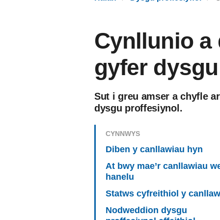
Cynllunio a
gyfer dysgu
Sut i greu amser a chyfle 
dysgu proffesiynol.
CYNNWYS
Diben y canllawiau hyn
At bwy mae’r canllawiau w
hanelu
Statws cyfreithiol y canlla
Nodweddion dysgu