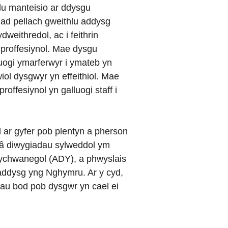
lu manteisio ar ddysgu
iad pellach gweithlu addysg
ydweithredol, ac i feithrin
u proffesiynol. Mae dysgu
uogi ymarferwyr i ymateb yn
iol dysgwyr yn effeithiol. Mae
roffesiynol yn galluogi staff i
 ar gyfer pob plentyn a pherson
 â diwygiadau sylweddol ym
 ychwanegol (ADY), a phwyslais
addysg yng Nghymru. Ar y cyd,
hau bod pob dysgwr yn cael ei