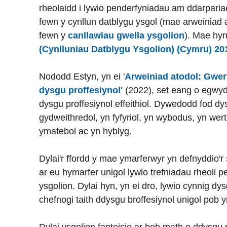
rheolaidd i lywio penderfyniadau am ddarpariae
fewn y cynllun datblygu ysgol (mae arweiniad a
fewn y
canllawiau gwella ysgolion
). Mae hyn
(Cynlluniau Datblygu Ysgolion) (Cymru) 20
Nododd Estyn, yn ei '
Arweiniad atodol: Gwer
dysgu proffesiynol'
(2022), set eang o egwyd
dysgu proffesiynol effeithiol. Dywedodd fod dys
gydweithredol, yn fyfyriol, yn wybodus, yn werth
ymatebol ac yn hyblyg.
Dylai'r ffordd y mae ymarferwyr yn defnyddio'r
ar eu hymarfer unigol lywio trefniadau rheoli 
ysgolion. Dylai hyn, yn ei dro, lywio cynnig dys
chefnogi taith ddysgu broffesiynol unigol pob 