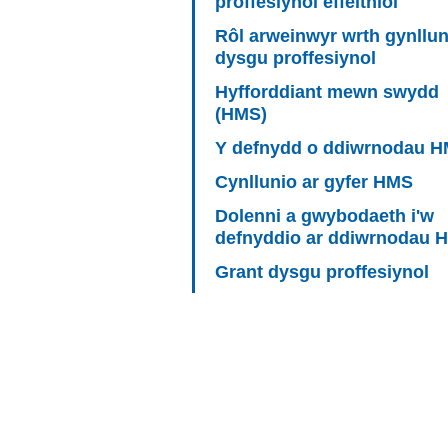
proffesiynol effeithiol
Rôl arweinwyr wrth gynllun
dysgu proffesiynol
Hyfforddiant mewn swydd
(HMS)
Y defnydd o ddiwrnodau 
Cynllunio ar gyfer HMS
Dolenni a gwybodaeth i'w
defnyddio ar ddiwrnodau 
Grant dysgu proffesiynol