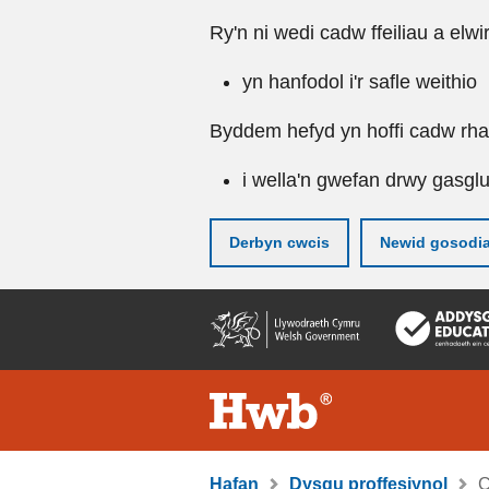
Ry'n ni wedi cadw ffeiliau a elwi
yn hanfodol i'r safle weithio
Byddem hefyd yn hoffi cadw rhai 
i wella'n gwefan drwy gasgl
Derbyn cwcis
Newid gosodi
Neidio
i'r
prif
gynnwy
Hafan
Dysgu proffesiynol
C