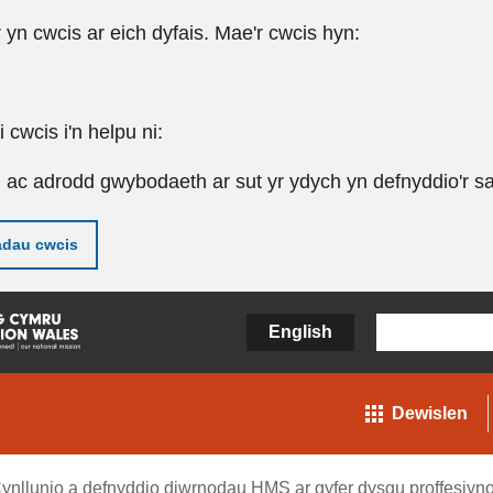
r yn cwcis ar eich dyfais. Mae'r cwcis hyn:
cwcis i'n helpu ni:
u ac adrodd gwybodaeth ar sut yr ydych yn defnyddio'r sa
adau cwcis
English
Dewislen
ynllunio a defnyddio diwrnodau HMS ar gyfer dysgu proffesiyno