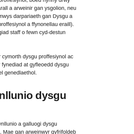
 proffesiynol, boed hynny drwy
rall a arweinir gan ysgolion, neu
ynnwys darpariaeth gan Dysgu a
roffesiynol a ffynonellau eraill).
ygiad staff o fewn cyd-destun
er cymorth dysgu proffesiynol ac
 fynediad at gyfleoedd dysgu
el genedlaethol.
nllunio dysgu
nllunio a galluogi dysgu
. Mae gan arweinwyr gyfrifoldeb