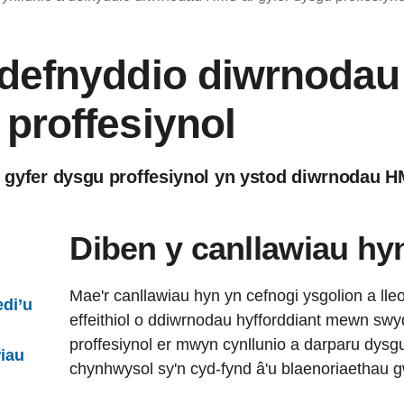
 defnyddio diwrnoda
 proffesiynol
ar gyfer dysgu proffesiynol yn ystod diwrnodau 
Diben y canllawiau hy
Mae'r canllawiau hyn yn cefnogi ysgolion a ll
edi’u
effeithiol o ddiwrnodau hyfforddiant mewn swy
proffesiynol er mwyn cynllunio a darparu dysgu 
wiau
chynhwysol sy'n cyd-fynd â'u blaenoriaethau g