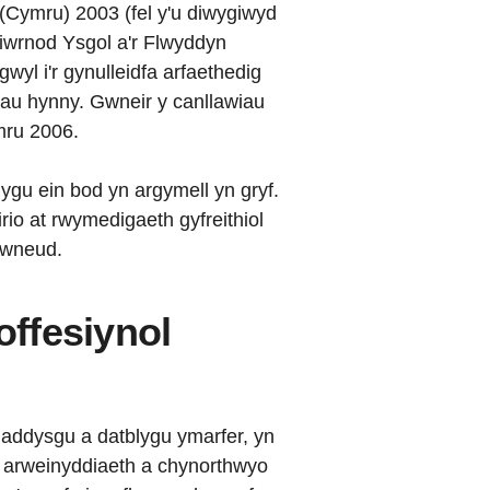
(Cymru) 2003 (fel y'u diwygiwyd
iwrnod Ysgol a'r Flwyddyn
yl i'r gynulleidfa arfaethedig
hau hynny. Gwneir y canllawiau
mru 2006.
olygu ein bod yn argymell yn gryf.
rio at rwymedigaeth gyfreithiol
i wneud.
ffesiynol
a addysgu a datblygu ymarfer, yn
u, arweinyddiaeth a chynorthwyo