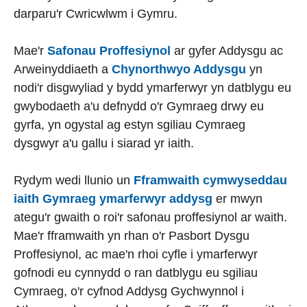
darparu'r Cwricwlwm i Gymru.
Mae'r
Safonau Proffesiynol
ar gyfer Addysgu ac
Arweinyddiaeth a
Chynorthwyo Addysgu
yn
nodi'r disgwyliad y bydd ymarferwyr yn datblygu eu
gwybodaeth a'u defnydd o'r Gymraeg drwy eu
gyrfa, yn ogystal ag estyn sgiliau Cymraeg
dysgwyr a'u gallu i siarad yr iaith.
Rydym wedi llunio un
Fframwaith cymwyseddau
iaith Gymraeg ymarferwyr addysg
er mwyn
ategu'r gwaith o roi'r safonau proffesiynol ar waith.
Mae'r fframwaith yn rhan o'r Pasbort Dysgu
Proffesiynol, ac mae'n rhoi cyfle i ymarferwyr
gofnodi eu cynnydd o ran datblygu eu sgiliau
Cymraeg, o'r cyfnod Addysg Gychwynnol i