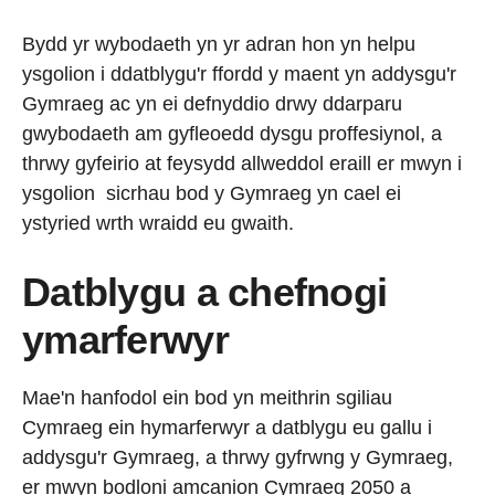
Bydd yr wybodaeth yn yr adran hon yn helpu
ysgolion i ddatblygu'r ffordd y maent yn addysgu'r
Gymraeg ac yn ei defnyddio drwy ddarparu
gwybodaeth am gyfleoedd dysgu proffesiynol, a
thrwy gyfeirio at feysydd allweddol eraill er mwyn i
ysgolion sicrhau bod y Gymraeg yn cael ei
ystyried wrth wraidd eu gwaith.
Datblygu a chefnogi
ymarferwyr
Mae'n hanfodol ein bod yn meithrin sgiliau
Cymraeg ein hymarferwyr a datblygu eu gallu i
addysgu'r Gymraeg, a thrwy gyfrwng y Gymraeg,
er mwyn bodloni amcanion Cymraeg 2050 a