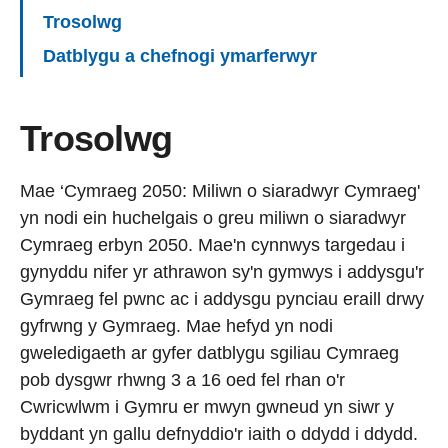
Trosolwg
Datblygu a chefnogi ymarferwyr
Trosolwg
Mae ‘Cymraeg 2050: Miliwn o siaradwyr Cymraeg'
yn nodi ein huchelgais o greu miliwn o siaradwyr
Cymraeg erbyn 2050. Mae'n cynnwys targedau i
gynyddu nifer yr athrawon sy'n gymwys i addysgu'r
Gymraeg fel pwnc ac i addysgu pynciau eraill drwy
gyfrwng y Gymraeg. Mae hefyd yn nodi
gweledigaeth ar gyfer datblygu sgiliau Cymraeg
pob dysgwr rhwng 3 a 16 oed fel rhan o'r
Cwricwlwm i Gymru er mwyn gwneud yn siwr y
byddant yn gallu defnyddio'r iaith o ddydd i ddydd.