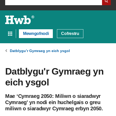
Mewngofnodi
Cofrestru
Datblygu’r Gymraeg yn eich ysgol
Datblygu'r Gymraeg yn
eich ysgol
Mae ‘Cymraeg 2050: Miliwn o siaradwyr
Cymraeg' yn nodi ein huchelgais o greu
miliwn o siaradwyr Cymraeg erbyn 2050.