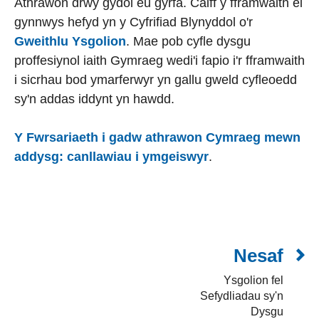
Athrawon drwy gydol eu gyrfa. Caiff y fframwaith ei
gynnwys hefyd yn y Cyfrifiad Blynyddol o'r
Gweithlu Ysgolion
. Mae pob cyfle dysgu
proffesiynol iaith Gymraeg wedi'i fapio i'r fframwaith
i sicrhau bod ymarferwyr yn gallu gweld cyfleoedd
sy'n addas iddynt yn hawdd.
Y Fwrsariaeth i gadw athrawon Cymraeg mewn
addysg: canllawiau i ymgeiswyr
.
Nesaf
Ysgolion fel
Sefydliadau sy'n
Dysgu