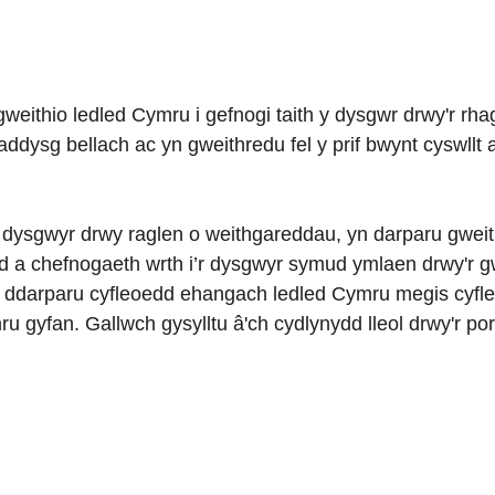
eithio ledled Cymru i gefnogi taith y dysgwr drwy'r rh
addysg bellach ac yn gweithredu fel y prif bwynt cyswllt 
 dysgwyr drwy raglen o weithgareddau, yn darparu gwe
ad a chefnogaeth wrth i’r dysgwyr symud ymlaen drwy'r
 i ddarparu cyfleoedd ehangach ledled Cymru megis cyfl
 gyfan. Gallwch gysylltu â'ch cydlynydd lleol drwy'r por