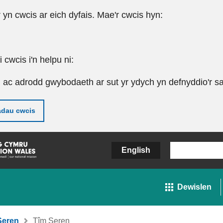
r yn cwcis ar eich dyfais. Mae'r cwcis hyn:
cwcis i'n helpu ni:
u ac adrodd gwybodaeth ar sut yr ydych yn defnyddio'r sa
adau cwcis
English
Dewislen
Seren
Tîm Seren