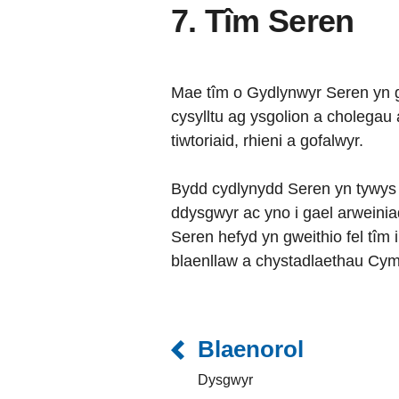
7. Tîm Seren
Mae tîm o Gydlynwyr Seren yn gw
cysylltu ag ysgolion a cholegau 
tiwtoriaid, rhieni a gofalwyr.
Bydd cydlynydd Seren yn tywys
ddysgwyr ac yno i gael arweini
Seren hefyd yn gweithio fel tîm
blaenllaw a chystadlaethau Cymru
Blaenorol
Dysgwyr