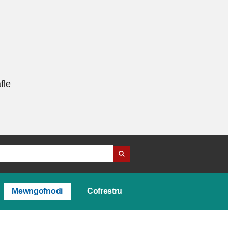
fle
Mewngofnodi
Cofrestru