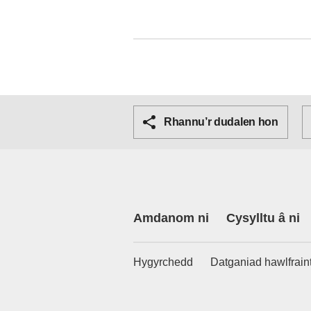
Rhannu’r dudalen hon
Amdanom ni
Cysylltu â ni
Hygyrchedd
Datganiad hawlfrain