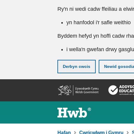
Ry'n ni wedi cadw ffeiliau a elwi
yn hanfodol i'r safle weithio
Byddem hefyd yn hoffi cadw rhai 
i wella'n gwefan drwy gasgl
Derbyn cwcis
Newid gosodi
Neidio
i'r
prif
gynnwy
Hafan
Cwricwlwm i Gymru