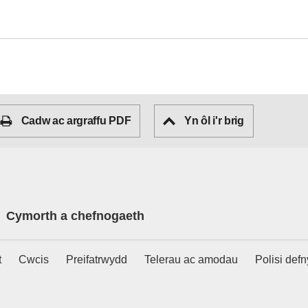
Cadw ac argraffu PDF
Yn ôl i'r brig
Cymorth a chefnogaeth
t
Cwcis
Preifatrwydd
Telerau ac amodau
Polisi def