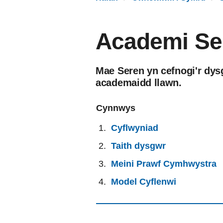
Academi Se
Mae Seren yn cefnogi'r dys
academaidd llawn.
Cynnwys
Cyflwyniad
Taith dysgwr
Meini Prawf Cymhwystra
Model Cyflenwi