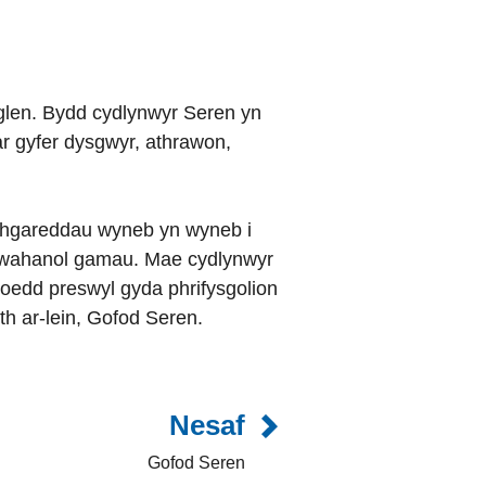
aglen. Bydd cydlynwyr Seren yn
ar gyfer dysgwyr, athrawon,
ithgareddau wyneb yn wyneb i
 gwahanol gamau. Mae cydlynwyr
eoedd preswyl gyda phrifysgolion
th ar-lein, Gofod Seren.
Nesaf
Gofod Seren