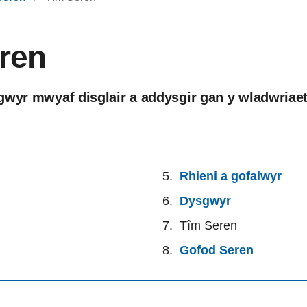
ren
gwyr mwyaf disglair a addysgir gan y wladwriaeth
Rhieni a gofalwyr
Dysgwyr
Tîm Seren
Gofod Seren