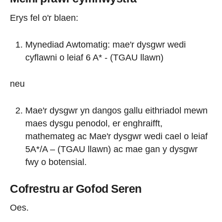
Erys fel o'r blaen:
Mynediad Awtomatig: mae'r dysgwr wedi
cyflawni o leiaf 6 A* - (TGAU llawn)
neu
Mae'r dysgwr yn dangos gallu eithriadol mewn
maes dysgu penodol, er enghraifft,
mathemateg ac Mae'r dysgwr wedi cael o leiaf
5A*/A – (TGAU llawn) ac mae gan y dysgwr
fwy o botensial.
Cofrestru ar Gofod Seren
Oes.