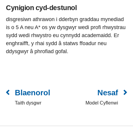
Cynigion cyd-destunol
disgresiwn athrawon i dderbyn graddau mynediad
is o 5 A neu A* os yw dysgwyr wedi profi rhwystrau
sydd wedi rhwystro eu cynnydd academaidd. Er
enghraifft, y rhai sydd â statws ffoadur neu
ddysgwyr â phrofiad gofal.
Blaenorol
Nesaf
Taith dysgwr
Model Cyflenwi