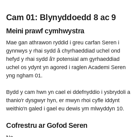
Cam 01: Blynyddoedd 8 ac 9
Meini prawf cymhwystra
Mae gan athrawon ryddid i greu carfan Seren i
gynnwys y rhai sydd â chyrhaeddiad uchel ond
hefyd y rhai sydd â'r potensial am gyrhaeddiad
uchel os ydynt yn agored i raglen Academi Seren
yng ngham 01.
Bydd y cam hwn yn cael ei ddefnyddio i ysbrydoli a
thanio'r dysgwyr hyn, er mwyn rhoi cyfle iddynt
weithio'n galed i gael eu dewis ym mlwyddyn 10.
Cofrestru ar Gofod Seren