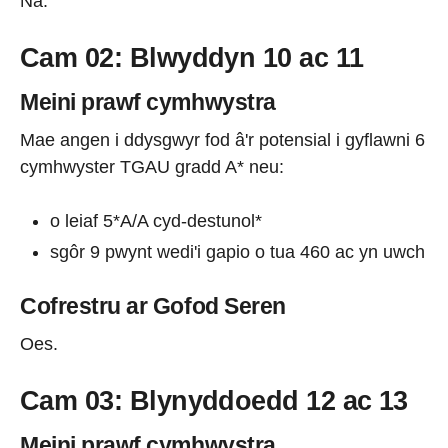
Na.
Cam 02: Blwyddyn 10 ac 11
Meini prawf cymhwystra
Mae angen i ddysgwyr fod â'r potensial i gyflawni 6
cymhwyster TGAU gradd A* neu:
o leiaf 5*A/A cyd-destunol*
sgôr 9 pwynt wedi'i gapio o tua 460 ac yn uwch
Cofrestru ar Gofod Seren
Oes.
Cam 03: Blynyddoedd 12 ac 13
Meini prawf cymhwystra