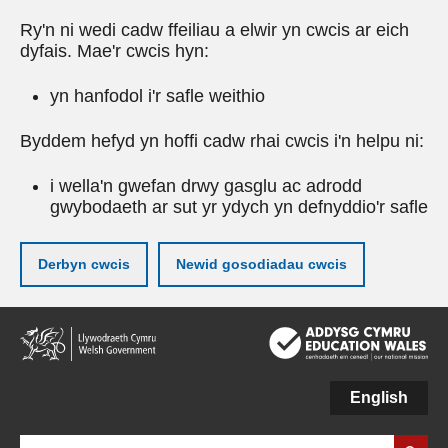
Ry'n ni wedi cadw ffeiliau a elwir yn cwcis ar eich
dyfais. Mae'r cwcis hyn:
yn hanfodol i'r safle weithio
Byddem hefyd yn hoffi cadw rhai cwcis i'n helpu ni:
i wella'n gwefan drwy gasglu ac adrodd
gwybodaeth ar sut yr ydych yn defnyddio'r safle
Derbyn cwcis
Newid gosodiadau cwcis
Neidio
i'r
prif
gynnwy
English