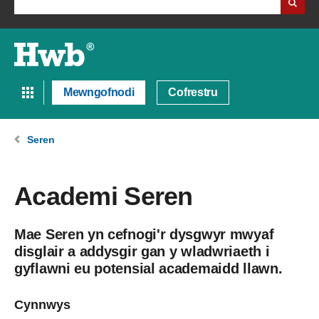
Mewngofnodi
Cofrestru
Seren
Academi Seren
Mae Seren yn cefnogi'r dysgwyr mwyaf
disglair a addysgir gan y wladwriaeth i
gyflawni eu potensial academaidd llawn.
Cynnwys