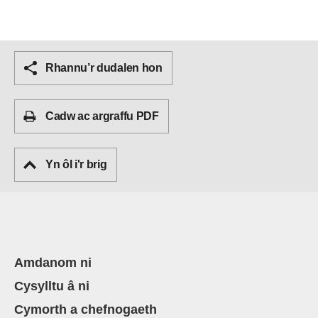
Rhannu’r dudalen hon
Cadw ac argraffu PDF
Yn ôl i'r brig
Amdanom ni
Cysylltu â ni
Cymorth a chefnogaeth