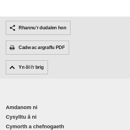
Rhannu’r dudalen hon
Cadw ac argraffu PDF
Yn ôl i'r brig
Amdanom ni
Cysylltu â ni
Cymorth a chefnogaeth