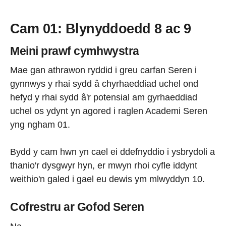
Cam 01: Blynyddoedd 8 ac 9
Meini prawf cymhwystra
Mae gan athrawon ryddid i greu carfan Seren i
gynnwys y rhai sydd â chyrhaeddiad uchel ond
hefyd y rhai sydd â'r potensial am gyrhaeddiad
uchel os ydynt yn agored i raglen Academi Seren
yng ngham 01.
Bydd y cam hwn yn cael ei ddefnyddio i ysbrydoli a
thanio'r dysgwyr hyn, er mwyn rhoi cyfle iddynt
weithio'n galed i gael eu dewis ym mlwyddyn 10.
Cofrestru ar Gofod Seren