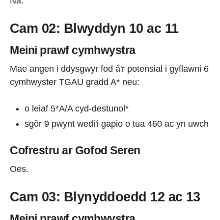
Na.
Cam 02: Blwyddyn 10 ac 11
Meini prawf cymhwystra
Mae angen i ddysgwyr fod â'r potensial i gyflawni 6
cymhwyster TGAU gradd A* neu:
o leiaf 5*A/A cyd-destunol*
sgôr 9 pwynt wedi'i gapio o tua 460 ac yn uwch
Cofrestru ar Gofod Seren
Oes.
Cam 03: Blynyddoedd 12 ac 13
Meini prawf cymhwystra