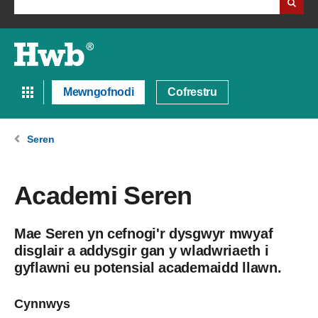
Mewngofnodi
Cofrestru
Seren
Academi Seren
Mae Seren yn cefnogi'r dysgwyr mwyaf
disglair a addysgir gan y wladwriaeth i
gyflawni eu potensial academaidd llawn.
Cynnwys