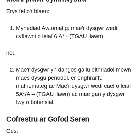
Erys fel o'r blaen:
Mynediad Awtomatig: mae'r dysgwr wedi
cyflawni o leiaf 6 A* - (TGAU llawn)
neu
Mae'r dysgwr yn dangos gallu eithriadol mewn
maes dysgu penodol, er enghraifft,
mathemateg ac Mae'r dysgwr wedi cael o leiaf
5A*/A – (TGAU llawn) ac mae gan y dysgwr
fwy o botensial.
Cofrestru ar Gofod Seren
Oes.