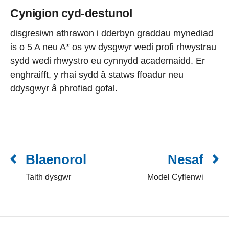
Cynigion cyd-destunol
disgresiwn athrawon i dderbyn graddau mynediad
is o 5 A neu A* os yw dysgwyr wedi profi rhwystrau
sydd wedi rhwystro eu cynnydd academaidd. Er
enghraifft, y rhai sydd â statws ffoadur neu
ddysgwyr â phrofiad gofal.
Blaenorol
Nesaf
Taith dysgwr
Model Cyflenwi