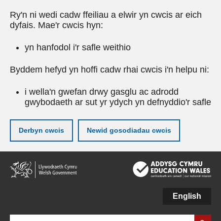
Ry'n ni wedi cadw ffeiliau a elwir yn cwcis ar eich
dyfais. Mae'r cwcis hyn:
yn hanfodol i'r safle weithio
Byddem hefyd yn hoffi cadw rhai cwcis i'n helpu ni:
i wella'n gwefan drwy gasglu ac adrodd
gwybodaeth ar sut yr ydych yn defnyddio'r safle
Derbyn cwcis
Newid gosodiadau cwcis
Neidio
i'r
prif
gynnwy
English