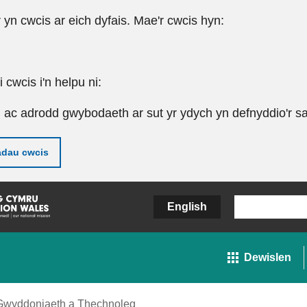
r yn cwcis ar eich dyfais. Mae'r cwcis hyn:
cwcis i'n helpu ni:
u ac adrodd gwybodaeth ar sut yr ydych yn defnyddio'r sa
adau cwcis
English
Dewislen
Gwyddoniaeth a Thechnoleg