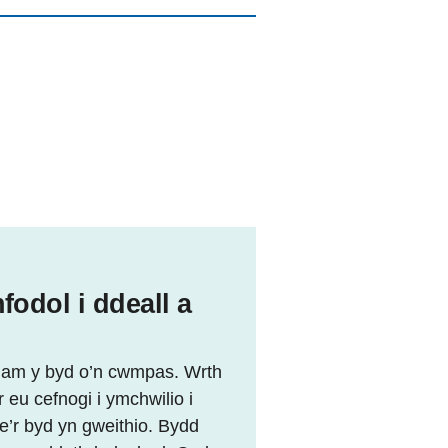
fodol i ddeall a
u am y byd o’n cwmpas. Wrth
 eu cefnogi i ymchwilio i
’r byd yn gweithio. Bydd