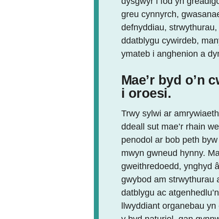
dysgwyr i fod yn greadigo
greu cynnyrch, gwasanae
defnyddiau, strwythurau,
ddatblygu cywirdeb, many
ymateb i anghenion a dy
Mae’r byd o’n c
i oroesi.
Trwy sylwi ar amrywiaet
ddeall sut mae’r rhain 
penodol ar bob peth byw 
mwyn gwneud hynny. Mae 
gweithredoedd, ynghyd â’
gwybod am strwythurau a 
datblygu ac atgenhedlu’n 
llwyddiant organebau yn 
y byd naturiol, gan gynnw