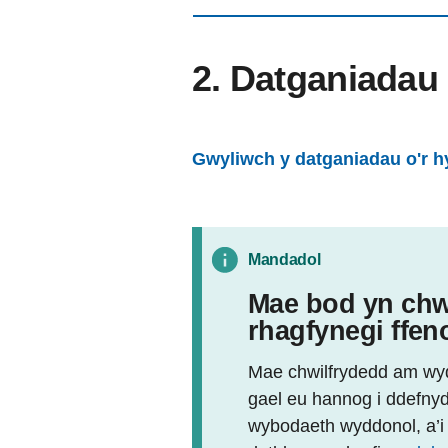
2. Datganiadau 
Gwyliwch y datganiadau o'r h
Mandadol
Mae bod yn chwi
rhagfynegi ff
Mae chwilfrydedd am wyd
gael eu hannog i ddefnyd
wybodaeth wyddonol, a’i