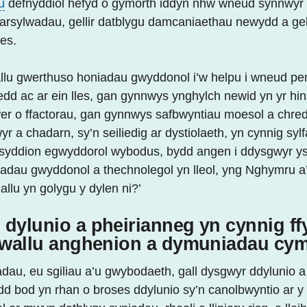
u
defnyddiol hefyd o gymorth iddyn nhw wneud synnwyr
 o arsylwadau, gellir datblygu damcaniaethau newydd a gel
es.
llu gwerthuso honiadau gwyddonol i’w helpu i wneud p
hedd ac ar ein lles, gan gynnwys ynghylch newid yn yr h
er o ffactorau, gan gynnwys safbwyntiau moesol a chre
r a chadarn, sy’n seiliedig ar dystiolaeth, yn cynnig syl
syddion egwyddorol wybodus, bydd angen i ddysgwyr yst
iadau gwyddonol a thechnolegol yn lleol, yng Nghymru a
gallu yn golygu y dylen ni?’
dylunio a pheirianneg yn cynnig ff
diwallu anghenion a dymuniadau cym
au, eu sgiliau a’u gwybodaeth, gall dysgwyr ddylunio a
ydd bod yn rhan o broses ddylunio sy’n canolbwyntio ar 