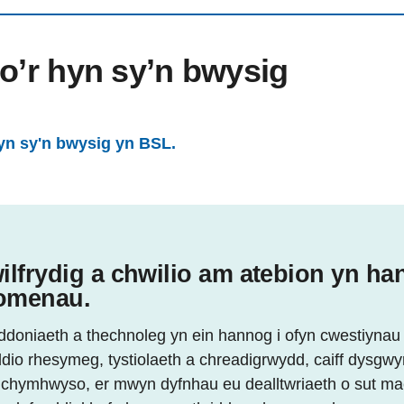
o’r hyn sy’n bwysig
yn sy'n bwysig yn BSL.
lfrydig a chwilio am atebion yn han
enomenau.
doniaeth a thechnoleg yn ein hannog i ofyn cwestiyna
dio rhesymeg, tystiolaeth a chreadigrwydd, caiff dysgwyr
 chymhwyso, er mwyn dyfnhau eu dealltwriaeth o sut mae