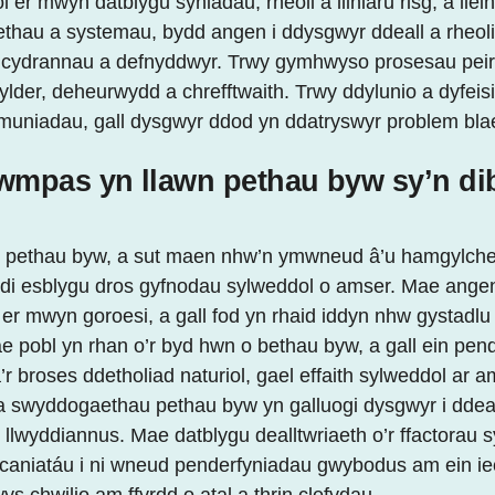
l er mwyn datblygu syniadau, rheoli a lliniaru risg, a ll
thau a systemau, bydd angen i ddysgwyr ddeall a rheoli
 cydrannau a defnyddwyr. Trwy gymhwyso prosesau peiri
lder, deheurwydd a chrefftwaith. Trwy ddylunio a dyfei
muniadau, gall dysgwyr ddod yn ddatryswyr problem bla
wmpas yn llawn pethau byw sy’n dib
h pethau byw, a sut maen nhw’n ymwneud â’u hamgylched
wedi esblygu dros gyfnodau sylweddol o amser. Mae an
er mwyn goroesi, a gall fod yn rhaid iddyn nhw gystadlu 
pobl yn rhan o’r byd hwn o bethau byw, a gall ein pend
r broses ddetholiad naturiol, gael effaith sylweddol ar
swyddogaethau pethau byw yn galluogi dysgwyr i ddeall 
llwyddiannus. Mae datblygu dealltwriaeth o’r ffactorau sy
caniatáu i ni wneud penderfyniadau gwybodus am ein iech
ys chwilio am ffyrdd o atal a thrin clefydau.