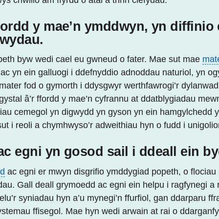
ffordd y mae’n ymddwyn, yn diffinio
bywydau.
eth byw wedi cael eu gwneud o fater. Mae sut mae
mat
c yn ein galluogi i ddefnyddio adnoddau naturiol, yn o
 mater fod o gymorth i ddysgwyr werthfawrogi’r dylanwa
gystal â’r ffordd y mae’n cyfrannu at ddatblygiadau me
iau cemegol yn digwydd yn gyson yn ein hamgylchedd y
t i reoli a chymhwyso’r adweithiau hyn o fudd i unigolio
 egni yn gosod sail i ddeall ein b
d
ac egni er mwyn disgrifio ymddygiad popeth, o flociau a
dau. Gall deall grymoedd ac egni ein helpu i ragfynegi a
lu’r syniadau hyn a’u mynegi’n ffurfiol, gan ddarparu f
 systemau ffisegol. Mae hyn wedi arwain at rai o ddargan