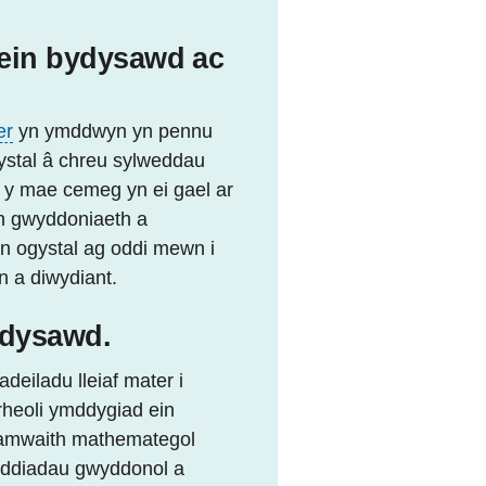
 ein bydysawd ac
er
yn ymddwyn yn pennu
gystal â chreu sylweddau
d y mae cemeg yn ei gael ar
wn gwyddoniaeth a
n ogystal ag oddi mewn i
n a diwydiant.
ydysawd.
deiladu lleiaf mater i
 rheoli ymddygiad ein
framwaith mathemategol
fyddiadau gwyddonol a