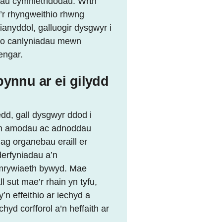
eihau cymhlethdodau. Wrth
’r rhyngweithio rhwng
anyddol, galluogir dysgwyr i
sio canlyniadau mewn
engar.
ynnu ar ei gilydd
d, gall dysgwyr ddod i
gen amodau ac adnoddau
ag organebau eraill er
erfyniadau a’n
 amrywiaeth bywyd. Mae
sut mae’r rhain yn tyfu,
’n effeithio ar iechyd a
yd corfforol a’n heffaith ar