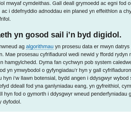
ol mwyaf cymdeithas. Gall deall grymoedd ac egni fod o
l ac i ddefnyddio adnoddau ein planed yn effeithlon a ch
ifol.
eth yn gosod sail i’n byd digidol.
 ymwneud ag
algorithmau
yn prosesu data er mwyn datrys
 Mae prosesau cyfrifiadurol wedi newid y ffordd rydyn ni
d a’n hamgylchedd. Dyma fan cychwyn pob system caled
od yn ymwybodol o gyfyngiadau’r hyn y gall cyfrifiaduro
u hyn i’w llawn botensial, bydd angen i ddysgwyr wybod
yd ddeall fod yna ganlyniadau eang, yn gyfreithiol, cymd
ll hyn fod o gymorth i ddysgwyr wneud penderfyniadau 
 dyfodol.