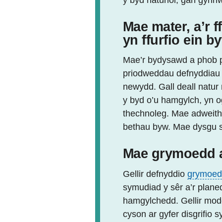
Mae mater, a’r 
yn ffurfio ein 
Mae’r bydysawd a phob p
priodweddau defnyddiau a
newydd. Gall deall natur
y byd o’u hamgylch, yn o
thechnoleg. Mae adweith
bethau byw. Mae dysgu su
Mae grymoedd ac
Gellir defnyddio
grymoed
symudiad y sêr a’r plane
hamgylchedd. Gellir mode
cyson ar gyfer disgrifio