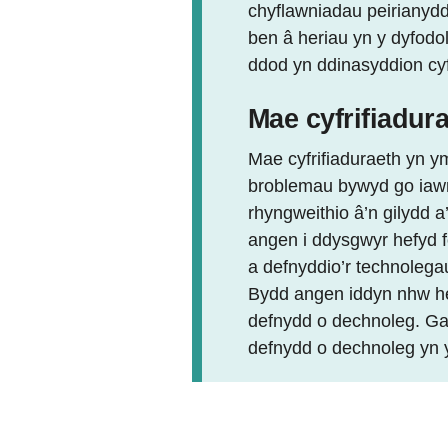
chyflawniadau peirianydd
ben â heriau yn y dyfodo
ddod yn ddinasyddion cyfr
Mae cyfrifiadura
Mae cyfrifiaduraeth yn
broblemau bywyd go iawn.
rhyngweithio â’n gilyd
angen i ddysgwyr hefyd f
a defnyddio’r technolega
Bydd angen iddyn nhw hef
defnydd o dechnoleg. Ga
defnydd o dechnoleg yn y