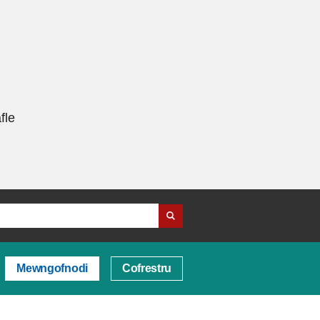
fle
Mewngofnodi
Cofrestru