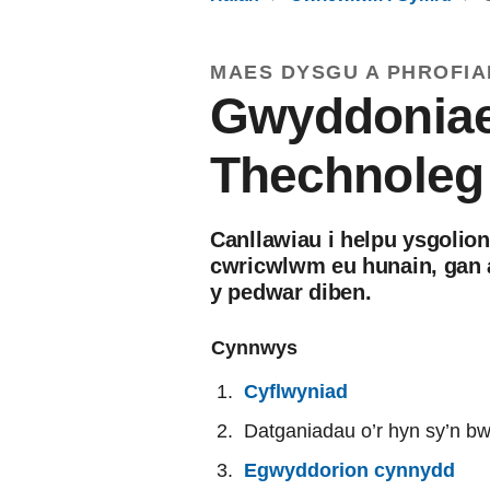
MAES DYSGU A PHROFIA
Gwyddoniae
Thechnoleg
Canllawiau i helpu ysgolion
cwricwlwm eu hunain, gan a
y pedwar diben.
Cynnwys
Cyflwyniad
Datganiadau o’r hyn sy’n bw
Egwyddorion cynnydd