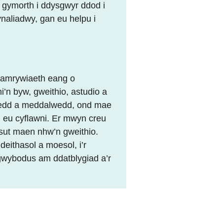
 gymorth i ddysgwyr ddod i
ynaliadwy, gan eu helpu i
 amrywiaeth eang o
’n byw, gweithio, astudio a
wedd a meddalwedd, ond mae
n eu cyflawni. Er mwyn creu
 sut maen nhw’n gweithio.
eithasol a moesol, i’r
gwybodus am ddatblygiad a’r