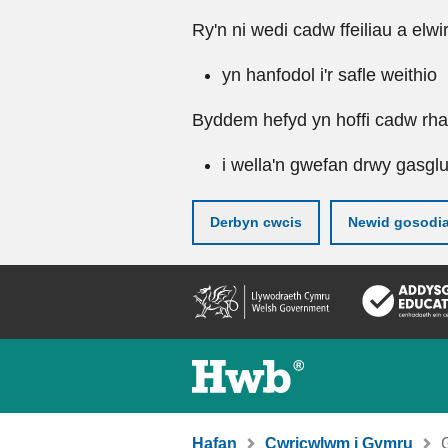
Ry'n ni wedi cadw ffeiliau a elwi
yn hanfodol i'r safle weithio
Byddem hefyd yn hoffi cadw rhai 
i wella'n gwefan drwy gasgl
Derbyn cwcis
Newid gosodi
Neidio
i'r
prif
gynnwy
Hafan
Cwricwlwm i Gymru