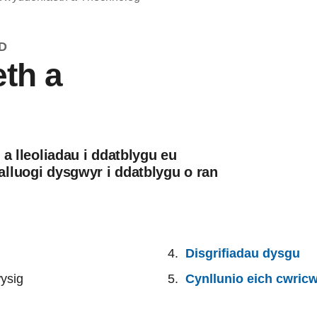
D
th a
 a lleoliadau i ddatblygu eu
lluogi dysgwyr i ddatblygu o ran
Disgrifiadau dysgu
ysig
Cynllunio eich cwric