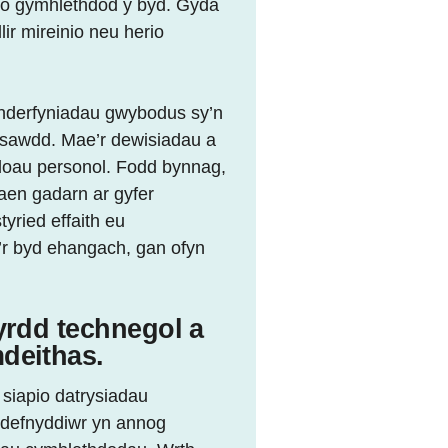
 o gymhlethdod y byd. Gyda
lir mireinio neu herio
enderfyniadau gwybodus sy’n
insawdd. Mae’r dewisiadau a
doau personol. Fodd bynnag,
faen gadarn ar gyfer
yried effaith eu
’r byd ehangach, gan ofyn
yrdd technegol a
deithas.
 siapio datrysiadau
y defnyddiwr yn annog