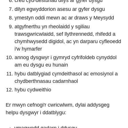
creu cyd-destunau dilys ar gyfer dysgu
dilyn egwyddorion asesu ar gyfer dysgu
ymestyn oddi mewn ac ar draws y Meysydd
atgyfnerthu yn rheolaidd y sgiliau
trawsgwricwlaidd, sef llythrennedd, rhifedd a
chymhwysedd digidol, ac yn darparu cyfleoedd
i'w hymarfer
annog dysgwyr i gymryd cyfrifoldeb cynyddol
am eu dysgu eu hunain
hybu datblygiad cymdeithasol ac emosiynol a
chydberthnasau cadarnhaol
hybu cydweithio
Er mwyn cefnogi'r cwricwlwm, dylai addysgeg
helpu dysgwyr i ddatblygu: