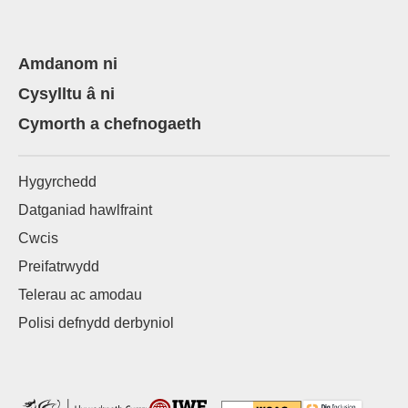
Amdanom ni
Cysylltu â ni
Cymorth a chefnogaeth
Hygyrchedd
Datganiad hawlfraint
Cwcis
Preifatrwydd
Telerau ac amodau
Polisi defnydd derbyniol