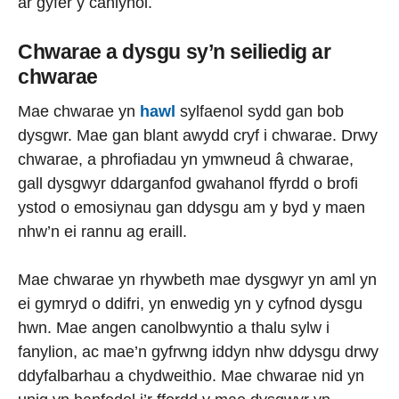
ar gyfer y canlynol.
Chwarae a dysgu sy’n seiliedig ar
chwarae
Mae chwarae yn
hawl
sylfaenol sydd gan bob
dysgwr. Mae gan blant awydd cryf i chwarae. Drwy
chwarae, a phrofiadau yn ymwneud â chwarae,
gall dysgwyr ddarganfod gwahanol ffyrdd o brofi
ystod o emosiynau gan ddysgu am y byd y maen
nhw’n ei rannu ag eraill.
Mae chwarae yn rhywbeth mae dysgwyr yn aml yn
ei gymryd o ddifri, yn enwedig yn y cyfnod dysgu
hwn. Mae angen canolbwyntio a thalu sylw i
fanylion, ac mae’n gyfrwng iddyn nhw ddysgu drwy
ddyfalbarhau a chydweithio. Mae chwarae nid yn