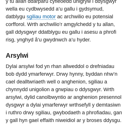
y tu allan ddarparu cyfleoedd unigryw i ddysgwyr
wella eu cydbwysedd a’u gallu i gydsymud,
datblygu
sgiliau motor
ac archwilio eu potensial
corfforol. Wrth archwilio’r amgylchedd y tu allan,
gall ddysgwyr ddatblygu eu gallu i asesu a phrofi
risg, ynghyd â’u gwydnwch a’u hyder.
Arsylwi
Dylai arsylwi fod yn rhan allweddol o drefniadau
bob dydd ymarferwyr. Drwy hynny, byddan nhw’n
cael dealltwriaeth well o anghenion, sgiliau a
chynnydd unigolion a grwpiau o ddysgwyr. Wrth
arsylwi, dylid canolbwyntio ar anghenion presennol
dysgwyr a dylai ymarferwyr wrthsefyll y demtasiwn
i ruthro drwy sgiliau, gwybodaeth a phrofiadau, gan
y gall hyn gael effaith niweidiol ar y broses ddysgu.