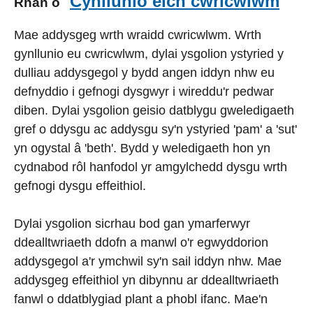
Cynllunio eich cwricwlwm
Rhan o
Mae addysgeg wrth wraidd cwricwlwm. Wrth
gynllunio eu cwricwlwm, dylai ysgolion ystyried y
dulliau addysgegol y bydd angen iddyn nhw eu
defnyddio i gefnogi dysgwyr i wireddu'r pedwar
diben. Dylai ysgolion geisio datblygu gweledigaeth
gref o ddysgu ac addysgu sy'n ystyried 'pam' a 'sut'
yn ogystal â 'beth'. Bydd y weledigaeth hon yn
cydnabod rôl hanfodol yr amgylchedd dysgu wrth
gefnogi dysgu effeithiol.
Dylai ysgolion sicrhau bod gan ymarferwyr
ddealltwriaeth ddofn a manwl o'r egwyddorion
addysgegol a'r ymchwil sy'n sail iddyn nhw. Mae
addysgeg effeithiol yn dibynnu ar ddealltwriaeth
fanwl o ddatblygiad plant a phobl ifanc. Mae'n