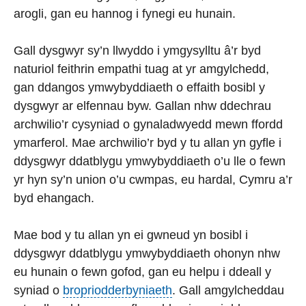
arogli, gan eu hannog i fynegi eu hunain.
Gall dysgwyr sy’n llwyddo i ymgysylltu â’r byd
naturiol feithrin empathi tuag at yr amgylchedd,
gan ddangos ymwybyddiaeth o effaith bosibl y
dysgwyr ar elfennau byw. Gallan nhw ddechrau
archwilio’r cysyniad o gynaladwyedd mewn ffordd
ymarferol. Mae archwilio’r byd y tu allan yn gyfle i
ddysgwyr ddatblygu ymwybyddiaeth o’u lle o fewn
yr hyn sy’n union o’u cwmpas, eu hardal, Cymru a’r
byd ehangach.
Mae bod y tu allan yn ei gwneud yn bosibl i
ddysgwyr ddatblygu ymwybyddiaeth ohonyn nhw
eu hunain o fewn gofod, gan eu helpu i ddeall y
syniad o
bropriodderbyniaeth
. Gall amgylcheddau