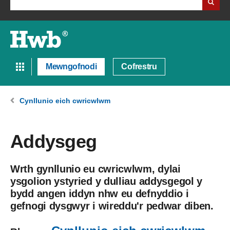
Mewngofnodi
Cofrestru
Cynllunio eich cwricwlwm
Addysgeg
Wrth gynllunio eu cwricwlwm, dylai
ysgolion ystyried y dulliau addysgegol y
bydd angen iddyn nhw eu defnyddio i
gefnogi dysgwyr i wireddu'r pedwar diben.