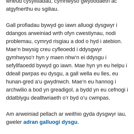
wneud cysylltiadau, cymhwyso gwybodaeth ac
atgyfnerthu eu sgiliau.
Gall profiadau bywyd go iawn alluogi dysgwyr i
ddangos arweiniad wrth ofyn cwestiynau, nodi
problemau, cymryd risgiau a dod o hyd i atebion.
Mae’n bwysig creu cyfleoedd i ddysgwyr
gymhwyso’r hyn y maen nhw’n ei ddysgu i
sefyllfaoedd bywyd go iawn. Mae hyn yn eu helpu i
ddeall pwrpas eu dysgu, a gall wella eu lles, eu
hunan-gred a’u gwydnwch. Mae’n eu hannog i
archwilio a bod yn greadigol, a bydd yn eu cefnogi i
ddatblygu dealltwriaeth o’r byd o’u cwmpas.
Am arweiniad pellach ar weithio gyda dysgwyr iau,
gweler
adran g
alluogi dysgu
.