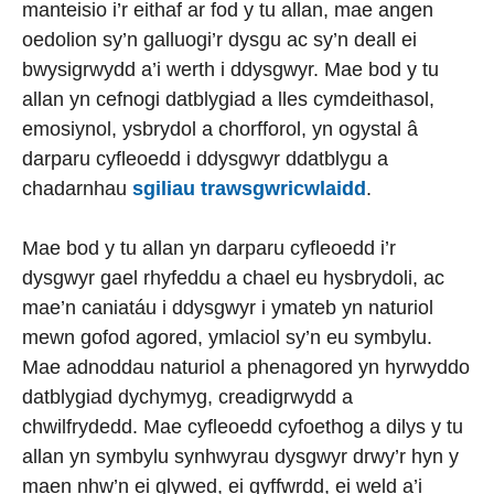
manteisio i’r eithaf ar fod y tu allan, mae angen
oedolion sy’n galluogi’r dysgu ac sy’n deall ei
bwysigrwydd a’i werth i ddysgwyr. Mae bod y tu
allan yn cefnogi datblygiad a lles cymdeithasol,
emosiynol, ysbrydol a chorfforol, yn ogystal â
darparu cyfleoedd i ddysgwyr ddatblygu a
chadarnhau
sgiliau trawsgwricwlaidd
.
Mae bod y tu allan yn darparu cyfleoedd i’r
dysgwyr gael rhyfeddu a chael eu hysbrydoli, ac
mae’n caniatáu i ddysgwyr i ymateb yn naturiol
mewn gofod agored, ymlaciol sy’n eu symbylu.
Mae adnoddau naturiol a phenagored yn hyrwyddo
datblygiad dychymyg, creadigrwydd a
chwilfrydedd. Mae cyfleoedd cyfoethog a dilys y tu
allan yn symbylu synhwyrau dysgwyr drwy’r hyn y
maen nhw’n ei glywed, ei gyffwrdd, ei weld a’i