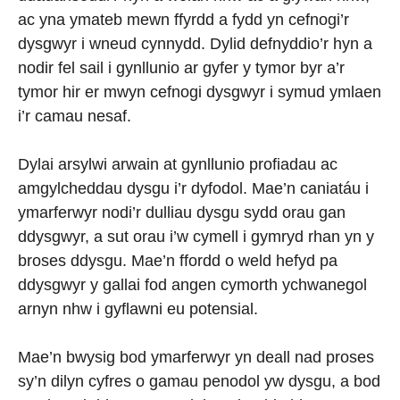
ac yna ymateb mewn ffyrdd a fydd yn cefnogi’r
dysgwyr i wneud cynnydd. Dylid defnyddio’r hyn a
nodir fel sail i gynllunio ar gyfer y tymor byr a’r
tymor hir er mwyn cefnogi dysgwyr i symud ymlaen
i’r camau nesaf.
Dylai arsylwi arwain at gynllunio profiadau ac
amgylcheddau dysgu i’r dyfodol. Mae’n caniatáu i
ymarferwyr nodi’r dulliau dysgu sydd orau gan
ddysgwyr, a sut orau i’w cymell i gymryd rhan yn y
broses ddysgu. Mae’n ffordd o weld hefyd pa
ddysgwyr y gallai fod angen cymorth ychwanegol
arnyn nhw i gyflawni eu potensial.
Mae’n bwysig bod ymarferwyr yn deall nad proses
sy’n dilyn cyfres o gamau penodol yw dysgu, a bod