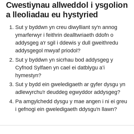
Cwestiynau allweddol i ysgolion
a lleoliadau eu hystyried
Sut y byddwn yn creu diwylliant sy'n annog
ymarferwyr i feithrin dealltwriaeth ddofn o
addysgeg a'r sgil i ddewis y dull gweithredu
addysgegol mwyaf priodol?
Sut y byddwn yn sicrhau bod addysgeg y
Cyfnod Sylfaen yn cael ei datblygu a’i
hymestyn?
Sut y bydd ein gweledigaeth ar gyfer dysgu yn
adlewyrchu'r deuddeg egwyddor addysgeg?
Pa amgylchedd dysgu y mae angen i ni ei greu
i gefnogi ein gweledigaeth ddysgu'n llawn?