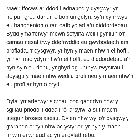
Mae’r ffocws ar ddod i adnabod y dysgwyr yn
helpu i greu darlun o bob unigolyn, sy’n cynnwys
eu hanghenion o ran datblygiad a’u diddordebau.
Bydd ymarferwyr mewn sefyllfa well i gynllunio’r
camau nesaf trwy ddefnyddio eu gwybodaeth am
brofiadau’r dysgwyr, yr hyn y maen nhw’n ei hoffi,
yr hyn nad ydyn nhw’n ei hoffi, eu diddordebau a’r
hyn sy’n eu denu, ynghyd ag unrhyw rwystrau i
ddysgu y maen nhw wedi’u profi neu y maen nhw’n
eu profi ar hyn o bryd.
Dylai ymarferwyr sicrhau bod ganddyn nhw y
sgiliau priodol i ddeall rôl arsylwi a sut mae’n
ategu’r broses asesu. Dylen nhw wylio’r dysgwyr,
gwrando arnyn nhw ac ystyried yr hyn y maen
nhw’n ei wneud ac yn ei gyfathrebu.