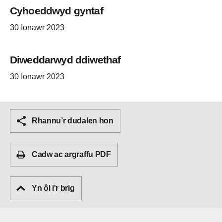
Cyhoeddwyd gyntaf
30 Ionawr 2023
Diweddarwyd ddiwethaf
30 Ionawr 2023
Rhannu’r dudalen hon
Cadw ac argraffu PDF
Yn ôl i'r brig