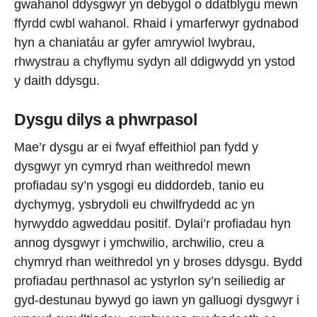
gwahanol ddysgwyr yn debygol o ddatblygu mewn
ffyrdd cwbl wahanol. Rhaid i ymarferwyr gydnabod
hyn a chaniatáu ar gyfer amrywiol lwybrau,
rhwystrau a chyflymu sydyn all ddigwydd yn ystod
y daith ddysgu.
Dysgu dilys a phwrpasol
Mae’r dysgu ar ei fwyaf effeithiol pan fydd y
dysgwyr yn cymryd rhan weithredol mewn
profiadau sy’n ysgogi eu diddordeb, tanio eu
dychymyg, ysbrydoli eu chwilfrydedd ac yn
hyrwyddo agweddau positif. Dylai’r profiadau hyn
annog dysgwyr i ymchwilio, archwilio, creu a
chymryd rhan weithredol yn y broses ddysgu. Bydd
profiadau perthnasol ac ystyrlon sy’n seiliedig ar
gyd-destunau bywyd go iawn yn galluogi dysgwyr i