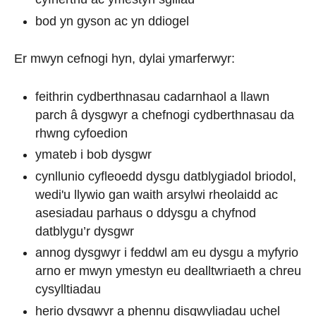
bod yn gyson ac yn ddiogel
Er mwyn cefnogi hyn, dylai ymarferwyr:
feithrin cydberthnasau cadarnhaol a llawn
parch â dysgwyr a chefnogi cydberthnasau da
rhwng cyfoedion
ymateb i bob dysgwr
cynllunio cyfleoedd dysgu datblygiadol briodol,
wedi'u llywio gan waith arsylwi rheolaidd ac
asesiadau parhaus o ddysgu a chyfnod
datblygu’r dysgwr
annog dysgwyr i feddwl am eu dysgu a myfyrio
arno er mwyn ymestyn eu dealltwriaeth a chreu
cysylltiadau
herio dysgwyr a phennu disgwyliadau uchel