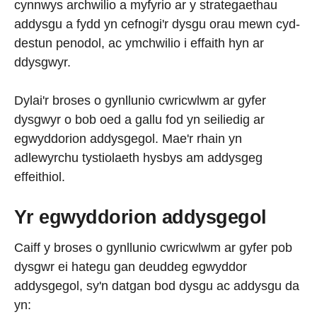
cynnwys archwilio a myfyrio ar y strategaethau
addysgu a fydd yn cefnogi'r dysgu orau mewn cyd-
destun penodol, ac ymchwilio i effaith hyn ar
ddysgwyr.
Dylai'r broses o gynllunio cwricwlwm ar gyfer
dysgwyr o bob oed a gallu fod yn seiliedig ar
egwyddorion addysgegol. Mae'r rhain yn
adlewyrchu tystiolaeth hysbys am addysgeg
effeithiol.
Yr egwyddorion addysgegol
Caiff y broses o gynllunio cwricwlwm ar gyfer pob
dysgwr ei hategu gan deuddeg egwyddor
addysgegol, sy'n datgan bod dysgu ac addysgu da
yn: