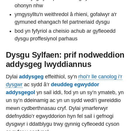
ohonyn nhw
ymgysylltu'n weithredol â rhieni, gofalwyr a'r
gymuned ehangach fel partneriaid dysgu
bod yn fyfyriol a cheisio achub ar gyfleoedd
dysgu proffesiynol parhaus
Dysgu Sylfaen: prif nodweddion
addysgeg lwyddiannus
Dylai
addysgeg
effeithiol, sy’n
rhoi’r lle canolog i’r
dysgwr
ac sydd â’r
deuddeg egwyddor
addysgegol
yn sail iddi, fod yn un sy’n ymateb, yn
un sy’n ddeinamig ac yn un sydd wedi’i gwreiddio
mewn cydberthnasau cryf. Dylai ymarferwyr
ddefnyddio’r egwyddorion hyn fel sail i gefnogi
dysgwyr i ddatblygu trwy gynnig cyfleoedd cyson