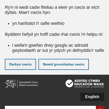
Ry'n ni wedi cadw ffeiliau a elwir yn cwcis ar eich
dyfais. Mae'r cwcis hyn:
yn hanfodol i'r safle weithio
Byddem hefyd yn hoffi cadw rhai cwcis i'n helpu ni:
i wella'n gwefan drwy gasglu ac adrodd
gwybodaeth ar sut yr ydych yn defnyddio'r safle
Derbyn cwcis
Newid gosodiadau cwcis
Neidio
i'r
prif
gynnwy
English