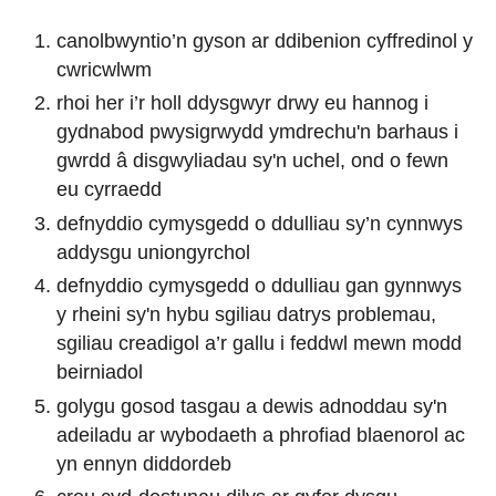
canolbwyntio’n gyson ar ddibenion cyffredinol y
cwricwlwm
rhoi her i’r holl ddysgwyr drwy eu hannog i
gydnabod pwysigrwydd ymdrechu'n barhaus i
gwrdd â disgwyliadau sy'n uchel, ond o fewn
eu cyrraedd
defnyddio cymysgedd o ddulliau sy’n cynnwys
addysgu uniongyrchol
defnyddio cymysgedd o ddulliau gan gynnwys
y rheini sy'n hybu sgiliau datrys problemau,
sgiliau creadigol a’r gallu i feddwl mewn modd
beirniadol
golygu gosod tasgau a dewis adnoddau sy'n
adeiladu ar wybodaeth a phrofiad blaenorol ac
yn ennyn diddordeb