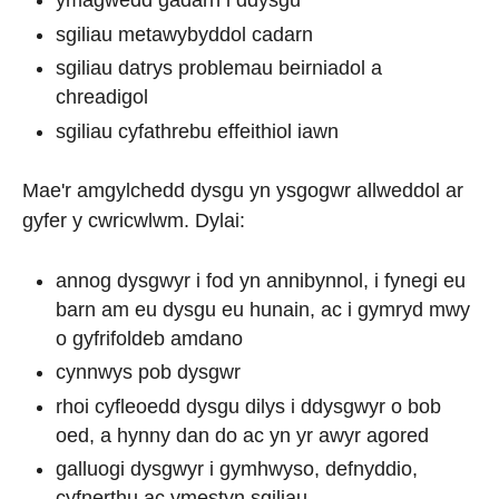
ymagwedd gadarn i ddysgu
sgiliau metawybyddol cadarn
sgiliau datrys problemau beirniadol a
chreadigol
sgiliau cyfathrebu effeithiol iawn
Mae'r amgylchedd dysgu yn ysgogwr allweddol ar
gyfer y cwricwlwm. Dylai:
annog dysgwyr i fod yn annibynnol, i fynegi eu
barn am eu dysgu eu hunain, ac i gymryd mwy
o gyfrifoldeb amdano
cynnwys pob dysgwr
rhoi cyfleoedd dysgu dilys i ddysgwyr o bob
oed, a hynny dan do ac yn yr awyr agored
galluogi dysgwyr i gymhwyso, defnyddio,
cyfnerthu ac ymestyn sgiliau