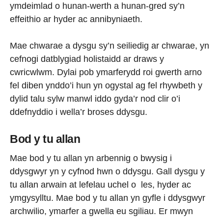
ymdeimlad o hunan-werth a hunan-gred sy’n
effeithio ar hyder ac annibyniaeth.
Mae chwarae a dysgu sy’n seiliedig ar chwarae, yn
cefnogi datblygiad holistaidd ar draws y
cwricwlwm. Dylai pob ymarferydd roi gwerth arno
fel diben ynddo’i hun yn ogystal ag fel rhywbeth y
dylid talu sylw manwl iddo gyda’r nod clir o’i
ddefnyddio i wella’r broses ddysgu.
Bod y tu allan
Mae bod y tu allan yn arbennig o bwysig i
ddysgwyr yn y cyfnod hwn o ddysgu. Gall dysgu y
tu allan arwain at lefelau uchel o les, hyder ac
ymgysylltu. Mae bod y tu allan yn gyfle i ddysgwyr
archwilio, ymarfer a gwella eu sgiliau. Er mwyn