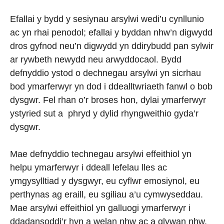
Efallai y bydd y sesiynau arsylwi wedi’u cynllunio
ac yn rhai penodol; efallai y byddan nhw’n digwydd
dros gyfnod neu’n digwydd yn ddirybudd pan sylwir
ar rywbeth newydd neu arwyddocaol. Bydd
defnyddio ystod o dechnegau arsylwi yn sicrhau
bod ymarferwyr yn dod i ddealltwriaeth fanwl o bob
dysgwr. Fel rhan o’r broses hon, dylai ymarferwyr
ystyried sut a phryd y dylid rhyngweithio gyda’r
dysgwr.
Mae defnyddio technegau arsylwi effeithiol yn
helpu ymarferwyr i ddeall lefelau lles ac
ymgysylltiad y dysgwyr, eu cyflwr emosiynol, eu
perthynas ag eraill, eu sgiliau a’u cymwyseddau.
Mae arsylwi effeithiol yn galluogi ymarferwyr i
ddadansoddi’r hyn a welan nhw ac a glywan nhw,