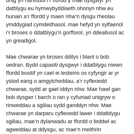
unig yn hanfodol i’r ffordd y mae dysgwyr yn
datblygu eu hymwybyddiaeth ohonyn nhw eu
hunain a’r ffordd y maen nhw’n dysgu rheolau
ymddygiad cymdeithasol, mae hefyd yn sylfaenol
i’r broses o ddatblygu’n gorfforol, yn ddeallusol ac
yn greadigol.
Mae chwarae yn broses ddilys i blant o bob
oedran. Bydd capasiti dysgwyr i ddatblygu mewn
ffordd bositif yn cael ei lesteirio os cyfyngir ar yr
ystod eang o amgylcheddau, a’r cyfleoedd
chwarae, sydd ar gael iddyn nhw. Mae hawl gan
bob dysgwr i barch o ran y cyfuniad unigryw o
rinweddau a sgiliau sydd ganddyn nhw. Mae
chwarae yn darparu cyfleoedd lawer i ddatblygu
sgiliau, mae’n dylanwadu ar ffordd o feddwl ac
agweddau at ddysgu, ac mae’n meithrin