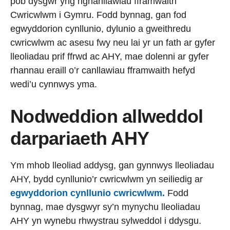
pob dysgwr yng nghanllawiau fframwaith
Cwricwlwm i Gymru. Fodd bynnag, gan fod
egwyddorion cynllunio, dylunio a gweithredu
cwricwlwm ac asesu fwy neu lai yr un fath ar gyfer
lleoliadau prif ffrwd ac AHY, mae dolenni ar gyfer
rhannau eraill o’r canllawiau fframwaith hefyd
wedi’u cynnwys yma.
Nodweddion allweddol
darpariaeth AHY
Ym mhob lleoliad addysg, gan gynnwys lleoliadau
AHY, bydd cynllunio’r cwricwlwm yn seiliedig ar
egwyddorion cynllunio cwricwlwm.
Fodd
bynnag, mae dysgwyr sy’n mynychu lleoliadau
AHY yn wynebu rhwystrau sylweddol i ddysgu.