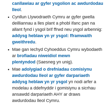
canllawiau ar gyfer ysgolion ac awdurdodau
lleol
.
Cynllun Llywodraeth Cymru ar gyfer gwella
deilliannau a lles plant a phobl ifanc pan na
allant fynd i ysgol brif ffrwd neu ysgol arbennig:
addysg heblaw yn yr ysgol: fframwaith
gweithredu
.
Mae gan Iechyd Cyhoeddus Cymru wybodaeth
ar
brofiadau niweidiol mewn
plentyndod
(Saesneg yn unig).
Mae
adolygiad o drefniadau comisiynu
awdurdodau lleol ar gyfer darpariaeth
addysg heblaw yn yr ysgol
yn nodi arfer a
modelau a ddefnyddir i gomisiynu a sicrhau
ansawdd darpariaeth AHY ar draws
awdurdodau lleol Cymru.