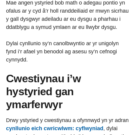
Mae angen ystyried bob math o adegau pontio yn
ofalus ar y cyd â’r holl randdeiliaid er mwyn sicrhau
y gall dysgwyr adeiladu ar eu dysgu a pharhau i
ddatblygu a symud ymlaen ar eu llwybr dysgu.
Dylai cynllunio sy’n canolbwyntio ar yr unigolyn
fynd i’r afael yn benodol ag asesu sy’n cefnogi
cynnydd.
Cwestiynau i’w
hystyried gan
ymarferwyr
Drwy ystyried y cwestiynau a ofynnwyd yn yr adran
cynllunio eich cwricwlwm: cyflwyniad
, dylai