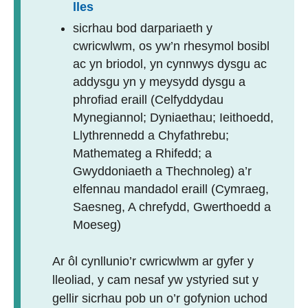
lles
sicrhau bod darpariaeth y
cwricwlwm, os yw’n rhesymol bosibl
ac yn briodol, yn cynnwys dysgu ac
addysgu yn y meysydd dysgu a
phrofiad eraill (Celfyddydau
Mynegiannol; Dyniaethau; Ieithoedd,
Llythrennedd a Chyfathrebu;
Mathemateg a Rhifedd; a
Gwyddoniaeth a Thechnoleg) a’r
elfennau mandadol eraill (Cymraeg,
Saesneg, A chrefydd, Gwerthoedd a
Moeseg)
Ar ôl cynllunio’r cwricwlwm ar gyfer y
lleoliad, y cam nesaf yw ystyried sut y
gellir sicrhau pob un o’r gofynion uchod