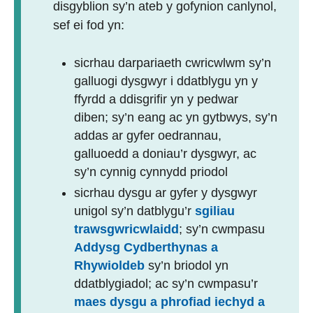
disgyblion sy’n ateb y gofynion canlynol,
sef ei fod yn:
sicrhau darpariaeth cwricwlwm sy’n
galluogi dysgwyr i ddatblygu yn y
ffyrdd a ddisgrifir yn y pedwar
diben; sy’n eang ac yn gytbwys, sy’n
addas ar gyfer oedrannau,
galluoedd a doniau’r dysgwyr, ac
sy’n cynnig cynnydd priodol
sicrhau dysgu ar gyfer y dysgwyr
unigol sy’n datblygu’r
sgiliau
trawsgwricwlaidd
; sy’n cwmpasu
Addysg Cydberthynas a
Rhywioldeb
sy’n briodol yn
ddatblygiadol; ac sy’n cwmpasu’r
maes dysgu a phrofiad iechyd a