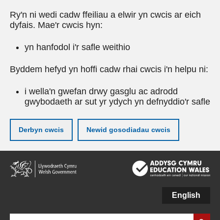
Ry'n ni wedi cadw ffeiliau a elwir yn cwcis ar eich
dyfais. Mae'r cwcis hyn:
yn hanfodol i'r safle weithio
Byddem hefyd yn hoffi cadw rhai cwcis i'n helpu ni:
i wella'n gwefan drwy gasglu ac adrodd
gwybodaeth ar sut yr ydych yn defnyddio'r safle
Derbyn cwcis
Newid gosodiadau cwcis
Neidio
i'r
prif
gynnwy
English