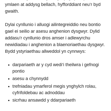
ymlaen at addysg bellach, hyfforddiant neu’r byd
gwaith.
Dylai cynllunio i alluogi ailintegreiddio neu bontio
gael ei seilio ar asesu anghenion dysgwyr. Dylid
addasu’r cynllunio dros amser i adlewyrchu
newidiadau i anghenion a blaenoriaethau dysgwyr.
Bydd ystyriaethau allweddol yn cynnwys:
darpariaeth ar y cyd wedi’i theilwra i gefnogi
pontio
asesu a chynnydd
trefniadau ymarferol megis ynghylch rolau,
cyfrifoldebau ac adnoddau
sicrhau ansawdd y ddarpariaeth