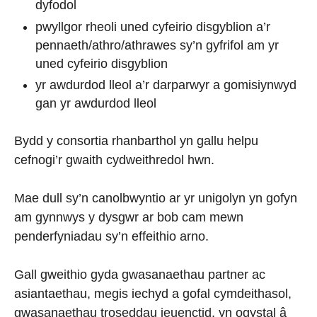
dyfodol
pwyllgor rheoli uned cyfeirio disgyblion a’r
pennaeth/athro/athrawes sy’n gyfrifol am yr
uned cyfeirio disgyblion
yr awdurdod lleol a’r darparwyr a gomisiynwyd
gan yr awdurdod lleol
Bydd y consortia rhanbarthol yn gallu helpu
cefnogi’r gwaith cydweithredol hwn.
Mae dull sy’n canolbwyntio ar yr unigolyn yn gofyn
am gynnwys y dysgwr ar bob cam mewn
penderfyniadau sy’n effeithio arno.
Gall gweithio gyda gwasanaethau partner ac
asiantaethau, megis iechyd a gofal cymdeithasol,
gwasanaethau troseddau ieuenctid, yn ogystal â