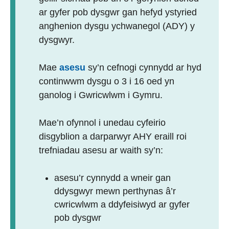
ar gyfer pob dysgwr gan hefyd ystyried
anghenion dysgu ychwanegol (ADY) y
dysgwyr.
Mae
asesu
sy’n cefnogi cynnydd ar hyd
continwwm dysgu o 3 i 16 oed yn
ganolog i Gwricwlwm i Gymru.
Mae’n ofynnol i unedau cyfeirio
disgyblion a darparwyr AHY eraill roi
trefniadau asesu ar waith sy’n:
asesu’r cynnydd a wneir gan
ddysgwyr mewn perthynas â’r
cwricwlwm a ddyfeisiwyd ar gyfer
pob dysgwr