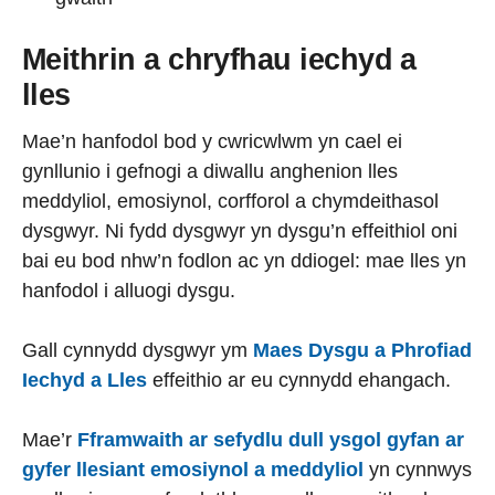
Meithrin a chryfhau iechyd a
lles
Mae’n hanfodol bod y cwricwlwm yn cael ei
gynllunio i gefnogi a diwallu anghenion lles
meddyliol, emosiynol, corfforol a chymdeithasol
dysgwyr. Ni fydd
dysgwyr yn dysgu’n effeithiol oni
bai eu bod nhw’n fodlon ac yn ddiogel: mae lles yn
hanfodol i alluogi dysgu.
Gall cynnydd dysgwyr ym
Maes Dysgu a Phrofiad
Iechyd a Lles
effeithio ar eu cynnydd ehangach.
Mae’r
Fframwaith ar sefydlu dull ysgol gyfan ar
gyfer llesiant emosiynol a meddyliol
yn cynnwys