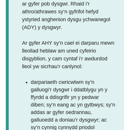
ar gyfer pob dysgwr. Rhaid i’r
athro/athrawes sy’n gyfrifol hefyd
ystyried anghenion dysgu ychwanegol
(ADY) y dysgwyr.
Ar gyfer AHY sy’n cael ei darparu mewn
lleoliad heblaw am uned cyfeirio
disgyblion, y cam cyntaf i’r awdurdod
lleol yw sicrhau’r canlynol:
darpariaeth cwricwlwm sy’n
galluogi’r dysgwr i ddatblygu yn y
ffyrdd a ddisgrifir yn y pedwar
diben; sy’n eang ac yn gytbwys; sy’n
addas ar gyfer oedrannau,
galluoedd a doniau’r dysgwyr; ac
sy’n cynnig cynnydd priodol