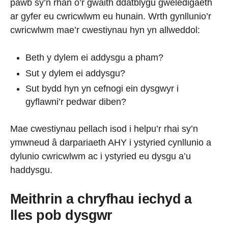
pawb sy’n rhan o’r gwaith ddatblygu gweledigaeth
ar gyfer eu cwricwlwm eu hunain. Wrth gynllunio’r
cwricwlwm mae’r cwestiynau hyn yn allweddol:
Beth y dylem ei addysgu a pham?
Sut y dylem ei addysgu?
Sut bydd hyn yn cefnogi ein dysgwyr i
gyflawni’r pedwar diben?
Mae cwestiynau pellach isod i helpu’r rhai sy’n
ymwneud â darpariaeth AHY i ystyried cynllunio a
dylunio cwricwlwm ac i ystyried eu dysgu a’u
haddysgu.
Meithrin a chryfhau iechyd a
lles pob dysgwr