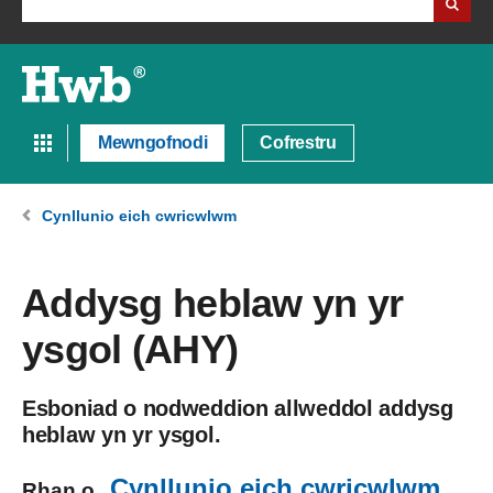
Mewngofnodi
Cofrestru
Cynllunio eich cwricwlwm
Addysg heblaw yn yr
ysgol (AHY)
Esboniad o nodweddion allweddol addysg
heblaw yn yr ysgol.
Cynllunio eich cwricwlwm
Rhan o