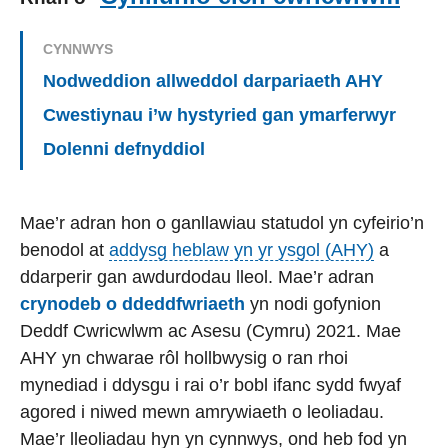
CYNNWYS
Nodweddion allweddol darpariaeth AHY
Cwestiynau i’w hystyried gan ymarferwyr
Dolenni defnyddiol
Mae’r adran hon o ganllawiau statudol yn cyfeirio’n
benodol at
addysg heblaw yn yr ysgol (AHY)
a
ddarperir gan awdurdodau lleol. Mae’r adran
crynodeb o ddeddfwriaeth
yn nodi gofynion
Deddf Cwricwlwm ac Asesu (Cymru) 2021. Mae
AHY yn chwarae rôl hollbwysig o ran rhoi
mynediad i ddysgu i rai o’r bobl ifanc sydd fwyaf
agored i niwed mewn amrywiaeth o leoliadau.
Mae’r lleoliadau hyn yn cynnwys, ond heb fod yn