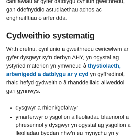
canllawiau ar gyfer datblygu cynllun gweithredu,
gan ddefnyddio astudiaethau achos ac
enghreifftiau o arfer dda.
Cydweithio systematig
Wrth drefnu, cynllunio a gweithredu cwricwlwm ar
gyfer dysgwyr sy’n derbyn AHY, yn ogystal ag
ystyried materion yn ymwneud â
thystiolaeth,
arbenigedd a datblygu ar y cyd
yn gyffredinol,
rhaid hefyd gydweithio â rhanddeiliaid allweddol
gan gynnwys:
dysgwyr a rhieni/gofalwyr
ymarferwyr o ysgolion a lleoliadau blaenorol a
phresennol y dysgwyr yn ogystal ag ysgolion a
lleoliadau byddan nhw’n eu mynychu yn y