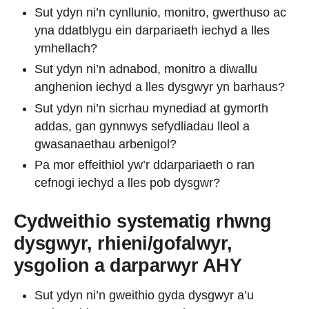
Sut ydyn ni’n cynllunio, monitro, gwerthuso ac
yna ddatblygu ein darpariaeth iechyd a lles
ymhellach?
Sut ydyn ni’n adnabod, monitro a diwallu
anghenion iechyd a lles dysgwyr yn barhaus?
Sut ydyn ni’n sicrhau mynediad at gymorth
addas, gan gynnwys sefydliadau lleol a
gwasanaethau arbenigol?
Pa mor effeithiol yw’r ddarpariaeth o ran
cefnogi iechyd a lles pob dysgwr?
Cydweithio systematig rhwng
dysgwyr, rhieni/gofalwyr,
ysgolion a darparwyr AHY
Sut ydyn ni’n gweithio gyda dysgwyr a’u