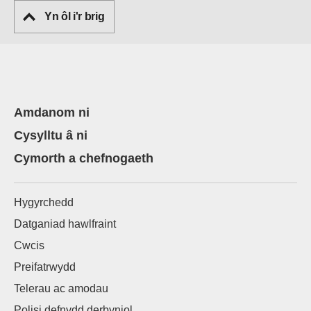
Yn ôl i'r brig
Amdanom ni
Cysylltu â ni
Cymorth a chefnogaeth
Hygyrchedd
Datganiad hawlfraint
Cwcis
Preifatrwydd
Telerau ac amodau
Polisi defnydd derbyniol