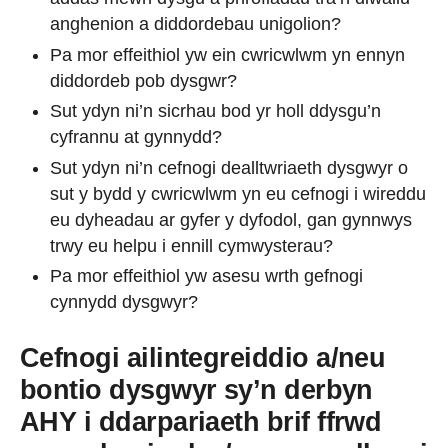
anghenion a diddordebau unigolion?
Pa mor effeithiol yw ein cwricwlwm yn ennyn
diddordeb pob dysgwr?
Sut ydyn ni’n sicrhau bod yr holl ddysgu’n
cyfrannu at gynnydd?
Sut ydyn ni’n cefnogi dealltwriaeth dysgwyr o
sut y bydd y cwricwlwm yn eu cefnogi i wireddu
eu dyheadau ar gyfer y dyfodol, gan gynnwys
trwy eu helpu i ennill cymwysterau?
Pa mor effeithiol yw asesu wrth gefnogi
cynnydd dysgwyr?
Cefnogi ailintegreiddio a/neu
bontio dysgwyr sy’n derbyn
AHY i ddarpariaeth brif ffrwd