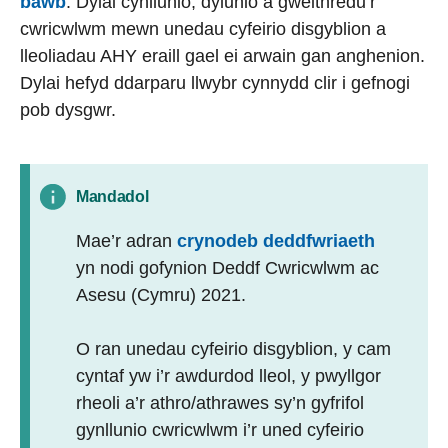
bawb
. Dylai cynllunio, dylunio a gweithredu’r
cwricwlwm mewn unedau cyfeirio disgyblion a
lleoliadau AHY eraill gael ei arwain gan anghenion.
Dylai hefyd ddarparu llwybr cynnydd clir i gefnogi
pob dysgwr.
Mandadol
Mae’r adran
crynodeb deddfwriaeth
yn nodi gofynion Deddf Cwricwlwm ac
Asesu (Cymru) 2021.
O ran unedau cyfeirio disgyblion, y cam
cyntaf yw i’r awdurdod lleol, y pwyllgor
rheoli a’r athro/athrawes sy’n gyfrifol
gynllunio cwricwlwm i’r uned cyfeirio