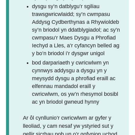
dysgu sy’n datblygu’r sgiliau
trawsgwricwlaidd; sy’n cwmpasu
Addysg Cydberthynas a Rhywioldeb
sy’n briodol yn ddatblygiadol; ac sy’n
cwmpasu’r Maes Dysgu a Phrofiad
Iechyd a Lles, a’r cyfan
cyn belled ag
y bo’n briodol i’r dysgwr unigol
bod darpariaeth y cwricwlwm yn
cynnwys addysgu a dysgu yn y
meysydd dysgu a phrofiad eraill ac
elfennau mandadol eraill y
cwricwlwm, os yw’n rhesymol bosibl
ac yn briodol gwneud hynny
Ar ôl cynllunio’r cwricwlwm ar gyfer y
lleoliad, y cam nesaf yw ystyried sut y
gellir sicrhau pob un o’r gofynion uchod