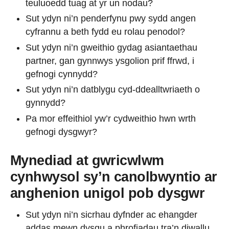
teuluoedd tuag at yr un nodau?
Sut ydyn ni’n penderfynu pwy sydd angen
cyfrannu a beth fydd eu rolau penodol?
Sut ydyn ni’n gweithio gydag asiantaethau
partner, gan gynnwys ysgolion prif ffrwd, i
gefnogi cynnydd?
Sut ydyn ni’n datblygu cyd-ddealltwriaeth o
gynnydd?
Pa mor effeithiol yw’r cydweithio hwn wrth
gefnogi dysgwyr?
Mynediad at gwricwlwm
cynhwysol sy’n canolbwyntio ar
anghenion unigol pob dysgwr
Sut ydyn ni’n sicrhau dyfnder ac ehangder
addas mewn dysgu a phrofiadau tra’n diwallu