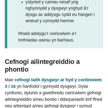
ystyried y camau nesaf yng
nghynnydd y dysgwyr ynghyd â’r
dysgu ac addysgu sydd eu hangen i
wneud y cynnydd hwnnw
Rhaid adolygu’r cwricwlwm a’r
trefniadau asesu yn barhaus.
Cefnogi ailintegreiddio a
phontio
Mae
cefnogi taith dysgwyr ar hyd y continwwm
3 i 16
yn hanfodol i gynnydd dysgwyr. Dylai
cynllunio, dylunio a gweithredu cwricwlwm gefnogi
ailintegreiddio a/neu bontio i ddarpariaeth brif ffrwd
neu arbenigol a/neu gefnogi dysgwyr i symud