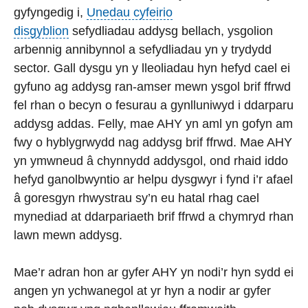
gyfyngedig i,
Unedau cyfeirio
disgyblion
sefydliadau addysg bellach, ysgolion
arbennig annibynnol a sefydliadau yn y trydydd
sector. Gall dysgu yn y lleoliadau hyn hefyd cael ei
gyfuno ag addysg ran-amser mewn ysgol brif ffrwd
fel rhan o becyn o fesurau a gynlluniwyd i ddarparu
addysg addas. Felly, mae AHY yn aml yn gofyn am
fwy o hyblygrwydd nag addysg brif ffrwd.
Mae AHY
yn ymwneud â chynnydd addysgol, ond rhaid iddo
hefyd ganolbwyntio ar helpu dysgwyr i fynd i’r afael
â goresgyn rhwystrau sy’n eu hatal rhag cael
mynediad at ddarpariaeth brif ffrwd a chymryd rhan
lawn mewn addysg.
Mae’r adran hon ar gyfer AHY yn nodi’r hyn sydd ei
angen yn ychwanegol at yr hyn a nodir ar gyfer