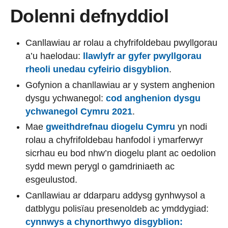
Dolenni defnyddiol
Canllawiau ar rolau a chyfrifoldebau pwyllgorau
a’u haelodau:
llawlyfr ar gyfer pwyllgorau
rheoli unedau cyfeirio disgyblion
.
Gofynion a chanllawiau ar y system anghenion
dysgu ychwanegol:
cod anghenion dysgu
ychwanegol Cymru 2021
.
Mae
gweithdrefnau diogelu Cymru
yn nodi
rolau a chyfrifoldebau hanfodol i ymarferwyr
sicrhau eu bod nhw’n diogelu plant ac oedolion
sydd mewn perygl o gamdriniaeth ac
esgeulustod.
Canllawiau ar ddarparu addysg gynhwysol a
datblygu polisïau presenoldeb ac ymddygiad:
cynnwys a chynorthwyo disgyblion: