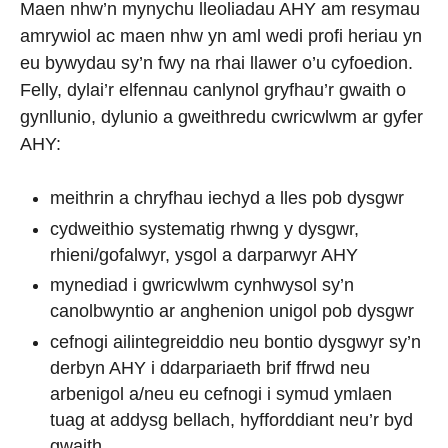
Maen nhw’n mynychu lleoliadau AHY am resymau
amrywiol ac maen nhw yn aml wedi profi heriau yn
eu bywydau sy’n fwy na rhai llawer o’u cyfoedion.
Felly, dylai’r elfennau canlynol gryfhau’r gwaith o
gynllunio, dylunio a gweithredu cwricwlwm ar gyfer
AHY:
meithrin a chryfhau iechyd a lles pob dysgwr
cydweithio systematig rhwng y dysgwr,
rhieni/gofalwyr, ysgol a darparwyr AHY
mynediad i gwricwlwm cynhwysol sy’n
canolbwyntio ar anghenion unigol pob dysgwr
cefnogi ailintegreiddio neu bontio dysgwyr sy’n
derbyn AHY i ddarpariaeth brif ffrwd neu
arbenigol a/neu eu cefnogi i symud ymlaen
tuag at addysg bellach, hyfforddiant neu’r byd
gwaith