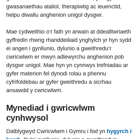
gwasanaethau ataliol, therapiwtig ac ieuenctid,
helpu diwallu anghenion unigol dysgwr.
Mae cydweithio o’r fath yn arwain at ddealltwriaeth
gyffredin rhwng rhanddeiliaid ynghylch yr hyn sydd
ei angen i gynllunio, dylunio a gweithredu’r
cwricwlwm er mwyn adlewyrchu anghenion pob
dysgwr unigol. Mae hyn yn cynnwys trefniadau ar
gyfer materion fel dynodi rolau a phennu
cyfrifoldebau ar gyfer gweithredu a sicrhau
ansawdd y cwricwlwm.
Mynediad i gwricwlwm
cynhwysol
Datblygwyd Cwricwlwm i Gymru i fod yn
hygyrch i