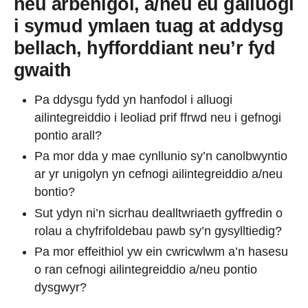
neu arbenigol, a/neu eu galluogi
i symud ymlaen tuag at addysg
bellach, hyfforddiant neu’r fyd
gwaith
Pa ddysgu fydd yn hanfodol i alluogi
ailintegreiddio i leoliad prif ffrwd neu i gefnogi
pontio arall?
Pa mor dda y mae cynllunio sy’n canolbwyntio
ar yr unigolyn yn cefnogi ailintegreiddio a/neu
bontio?
Sut ydyn ni’n sicrhau dealltwriaeth gyffredin o
rolau a chyfrifoldebau pawb sy’n gysylltiedig?
Pa mor effeithiol yw ein cwricwlwm a’n hasesu
o ran cefnogi ailintegreiddio a/neu pontio
dysgwyr?