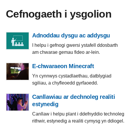
Cefnogaeth i ysgolion
Adnoddau dysgu ac addysgu
I helpu i gefnogi gwersi ystafell ddosbarth
am chwarae gemau fideo ar-lein.
E-chwaraeon Minecraft
Yn cynnwys cystadlaethau, datblygiad
sgiliau, a chyfleoedd gyrfaoedd.
Canllawiau ar dechnoleg realiti
estynedig
Canllaw i helpu plant i ddefnyddio technoleg
rithwir, estynedig a realiti cymysg yn ddiogel.