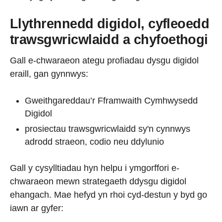
Llythrennedd digidol, cyfleoedd
trawsgwricwlaidd a chyfoethogi
Gall e-chwaraeon ategu profiadau dysgu digidol
eraill, gan gynnwys:
Gweithgareddau’r Fframwaith Cymhwysedd
Digidol
prosiectau trawsgwricwlaidd sy'n cynnwys
adrodd straeon, codio neu ddylunio
Gall y cysylltiadau hyn helpu i ymgorffori e-
chwaraeon mewn strategaeth ddysgu digidol
ehangach. Mae hefyd yn rhoi cyd-destun y byd go
iawn ar gyfer: