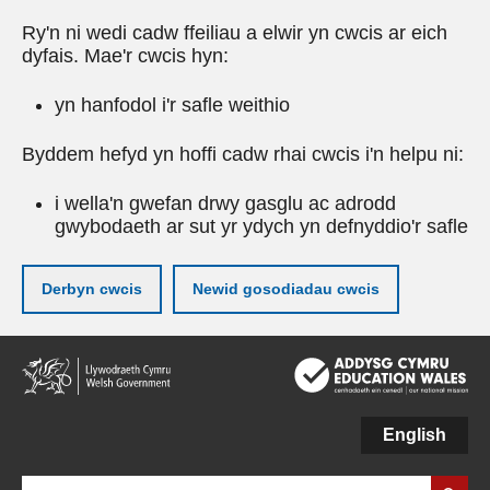
Ry'n ni wedi cadw ffeiliau a elwir yn cwcis ar eich
dyfais. Mae'r cwcis hyn:
yn hanfodol i'r safle weithio
Byddem hefyd yn hoffi cadw rhai cwcis i'n helpu ni:
i wella'n gwefan drwy gasglu ac adrodd
gwybodaeth ar sut yr ydych yn defnyddio'r safle
Derbyn cwcis
Newid gosodiadau cwcis
Neidio
i'r
prif
gynnwy
English