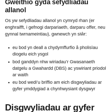
Gweithio gyda sefydliadau
allanol
Os yw sefydliadau allanol yn cymryd rhan (er
enghraifft, i gefnogi darpariaeth, darparu offer, neu
gynnal twrnameintiau), gwnewch yn siŵr:
eu bod yn deall a chydymffurfio â pholisïau
diogelu eich ysgol
bod ganddyn nhw wiriadau’r Gwasanaeth
datgelu a Gwahardd (DBS) ac yswiriant priodol
ar waith
eu bod wedi’u briffio am eich disgwyliadau ar
gyfer ymddygiad a chynhwysiant dysgwyr
Disgwyliadau ar gyfer