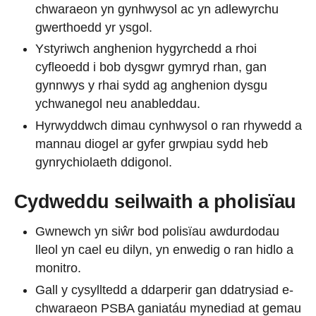
chwaraeon yn gynhwysol ac yn adlewyrchu
gwerthoedd yr ysgol.
Ystyriwch anghenion hygyrchedd a rhoi
cyfleoedd i bob dysgwr gymryd rhan, gan
gynnwys y rhai sydd ag anghenion dysgu
ychwanegol neu anableddau.
Hyrwyddwch dimau cynhwysol o ran rhywedd a
mannau diogel ar gyfer grwpiau sydd heb
gynrychiolaeth ddigonol.
Cydweddu seilwaith a pholisïau
Gwnewch yn siŵr bod polisïau awdurdodau
lleol yn cael eu dilyn, yn enwedig o ran hidlo a
monitro.
Gall y cysylltedd a ddarperir gan ddatrysiad e-
chwaraeon PSBA ganiatáu mynediad at gemau