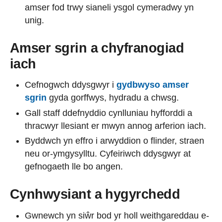
amser fod trwy sianeli ysgol cymeradwy yn
unig.
Amser sgrin a chyfranogiad
iach
Cefnogwch ddysgwyr i
gydbwyso amser
sgrin
gyda gorffwys, hydradu a chwsg.
Gall staff ddefnyddio cynlluniau hyfforddi a
thracwyr llesiant er mwyn annog arferion iach.
Byddwch yn effro i arwyddion o flinder, straen
neu or-ymgysylltu. Cyfeiriwch ddysgwyr at
gefnogaeth lle bo angen.
Cynhwysiant a hygyrchedd
Gwnewch yn siŵr bod yr holl weithgareddau e-