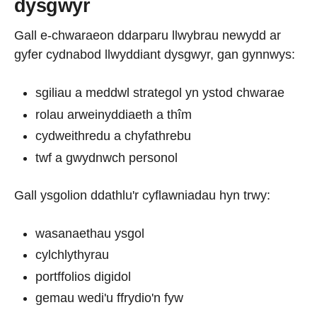
dysgwyr
Gall e-chwaraeon ddarparu llwybrau newydd ar
gyfer cydnabod llwyddiant dysgwyr, gan gynnwys:
sgiliau a meddwl strategol yn ystod chwarae
rolau arweinyddiaeth a thîm
cydweithredu a chyfathrebu
twf a gwydnwch personol
Gall ysgolion ddathlu'r cyflawniadau hyn trwy:
wasanaethau ysgol
cylchlythyrau
portffolios digidol
gemau wedi'u ffrydio'n fyw