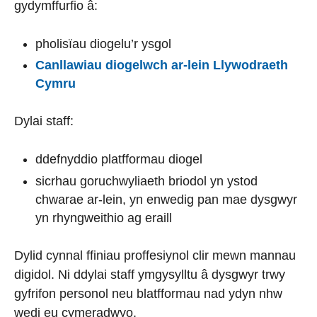
gydymffurfio â:
pholisïau diogelu’r ysgol
Canllawiau diogelwch ar-lein Llywodraeth
Cymru
Dylai staff:
ddefnyddio platfformau diogel
sicrhau goruchwyliaeth briodol yn ystod
chwarae ar-lein, yn enwedig pan mae dysgwyr
yn rhyngweithio ag eraill
Dylid cynnal ffiniau proffesiynol clir mewn mannau
digidol. Ni ddylai staff ymgysylltu â dysgwyr trwy
gyfrifon personol neu blatfformau nad ydyn nhw
wedi eu cymeradwyo.