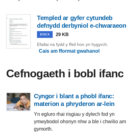
Templed ar gyfer cytundeb
defnydd derbyniol e-chwaraeon
29 KB
DOCX
Efallai na fydd y ffeil hon yn hygyrch.
Cais am fformat gwahanol
Cefnogaeth i bobl ifanc
Cyngor i blant a phobl ifanc:
materion a phryderon ar-lein
Yn egluro rhai risgiau y dylech fod yn
ymwybodol ohonyn nhw a ble i chwilio am
gymorth.