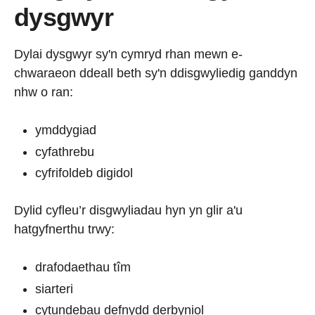
dysgwyr
Dylai dysgwyr sy'n cymryd rhan mewn e-
chwaraeon ddeall beth sy'n ddisgwyliedig ganddyn
nhw o ran:
ymddygiad
cyfathrebu
cyfrifoldeb digidol
Dylid cyfleu’r disgwyliadau hyn yn glir a'u
hatgyfnerthu trwy:
drafodaethau tîm
siarteri
cytundebau defnydd derbyniol