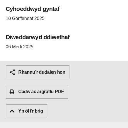
Cyhoeddwyd gyntaf
10 Gorffennaf 2025
Diweddarwyd ddiwethaf
06 Medi 2025
Rhannu’r dudalen hon
Cadw ac argraffu PDF
Yn ôl i'r brig