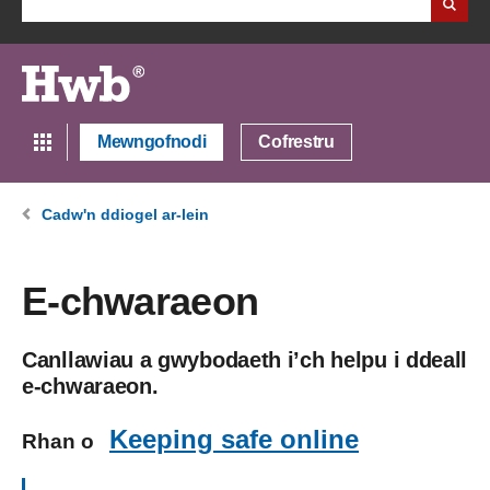
Mewngofnodi
Cofrestru
Cadw'n ddiogel ar-lein
E-chwaraeon
Canllawiau a gwybodaeth i’ch helpu i ddeall
e-chwaraeon.
Keeping safe online
Rhan o