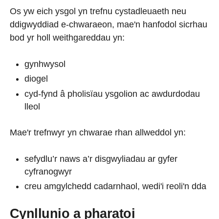
Os yw eich ysgol yn trefnu cystadleuaeth neu
ddigwyddiad e-chwaraeon, mae'n hanfodol sicrhau
bod yr holl weithgareddau yn:
gynhwysol
diogel
cyd-fynd â pholisïau ysgolion ac awdurdodau
lleol
Mae'r trefnwyr yn chwarae rhan allweddol yn:
sefydlu’r naws a’r disgwyliadau ar gyfer
cyfranogwyr
creu amgylchedd cadarnhaol, wedi'i reoli'n dda
Cynllunio a pharatoi