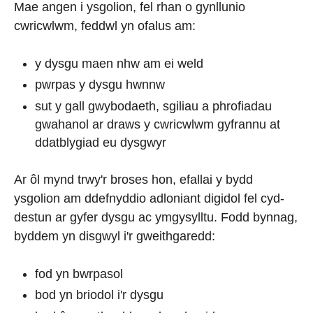
Mae angen i ysgolion, fel rhan o gynllunio
cwricwlwm, feddwl yn ofalus am:
y dysgu maen nhw am ei weld
pwrpas y dysgu hwnnw
sut y gall gwybodaeth, sgiliau a phrofiadau
gwahanol ar draws y cwricwlwm gyfrannu at
ddatblygiad eu dysgwyr
Ar ôl mynd trwy'r broses hon, efallai y bydd
ysgolion am ddefnyddio adloniant digidol fel cyd-
destun ar gyfer dysgu ac ymgysylltu. Fodd bynnag,
byddem yn disgwyl i'r gweithgaredd:
fod yn bwrpasol
bod yn briodol i'r dysgu