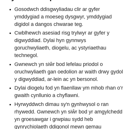
Gosodwch ddisgwyliadau clir ar gyfer
ymddygiad a moeseg dysgwyr, ymddygiad
digidol a dangos chwarae teg.
Cwblhewch asesiad risg trylwyr ar gyfer y
digwyddiad. Dylai hyn gynnwys
goruchwyliaeth, diogelu, ac ystyriaethau
technegol.
Gwnewch yn siŵr bod lefelau priodol o
oruchwyliaeth gan oedolion ar waith drwy gydol
y digwyddiad, ar-lein ac yn bersonol.
Dylai diogelu fod yn flaenllaw ym mhob rhan o’r
gwaith cynllunio a chyflawni.
Hyrwyddwch dimau sy'n gynhwysol o ran
rhywedd. Gwnewch yn siŵr bod yr amgylchedd
yn groesawgar i grwpiau sydd heb
gynrychiolaeth ddigonol mewn gemau