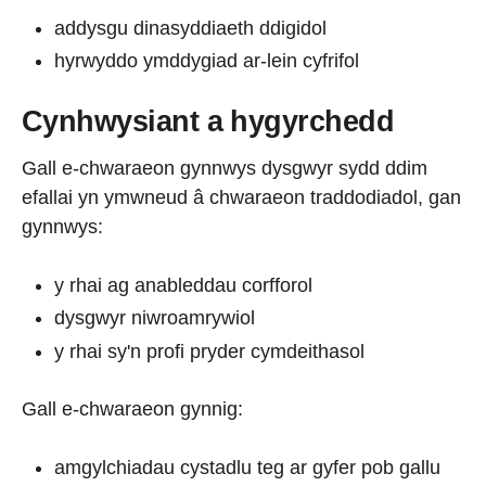
addysgu dinasyddiaeth ddigidol
hyrwyddo ymddygiad ar-lein cyfrifol
Cynhwysiant a hygyrchedd
Gall e-chwaraeon gynnwys dysgwyr sydd ddim
efallai yn ymwneud â chwaraeon traddodiadol, gan
gynnwys:
y rhai ag anableddau corfforol
dysgwyr niwroamrywiol
y rhai sy'n profi pryder cymdeithasol
Gall e-chwaraeon gynnig:
amgylchiadau cystadlu teg ar gyfer pob gallu