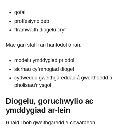
gofal
proffesiynoldeb
fframwaith diogelu cryf
Mae gan staff ran hanfodol o ran:
modelu ymddygiad priodol
sicrhau cyfranogiad diogel
cydweddu gweithgareddau â gwerthoedd a
pholisïau’r ysgol
Diogelu, goruchwylio ac
ymddygiad ar-lein
Rhaid i bob gweithgaredd e-chwaraeon