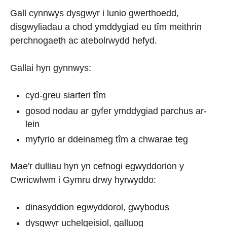
Gall cynnwys dysgwyr i lunio gwerthoedd,
disgwyliadau a chod ymddygiad eu tîm meithrin
perchnogaeth ac atebolrwydd hefyd.
Gallai hyn gynnwys:
cyd-greu siarteri tîm
gosod nodau ar gyfer ymddygiad parchus ar-
lein
myfyrio ar ddeinameg tîm a chwarae teg
Mae'r dulliau hyn yn cefnogi egwyddorion y
Cwricwlwm i Gymru drwy hyrwyddo:
dinasyddion egwyddorol, gwybodus
dysgwyr uchelgeisiol, galluog