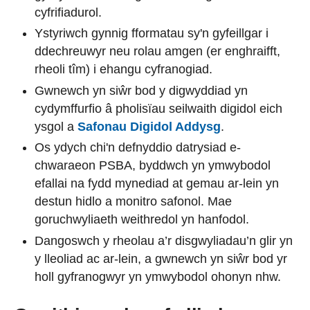
cyfrifiadurol.
Ystyriwch gynnig fformatau sy'n gyfeillgar i
ddechreuwyr neu rolau amgen (er enghraifft,
rheoli tîm) i ehangu cyfranogiad.
Gwnewch yn siŵr bod y digwyddiad yn
cydymffurfio â pholisïau seilwaith digidol eich
ysgol a
Safonau Digidol Addysg
.
Os ydych chi'n defnyddio datrysiad e-
chwaraeon PSBA, byddwch yn ymwybodol
efallai na fydd mynediad at gemau ar-lein yn
destun hidlo a monitro safonol. Mae
goruchwyliaeth weithredol yn hanfodol.
Dangoswch y rheolau a’r disgwyliadau’n glir yn
y lleoliad ac ar-lein, a gwnewch yn siŵr bod yr
holl gyfranogwyr yn ymwybodol ohonyn nhw.