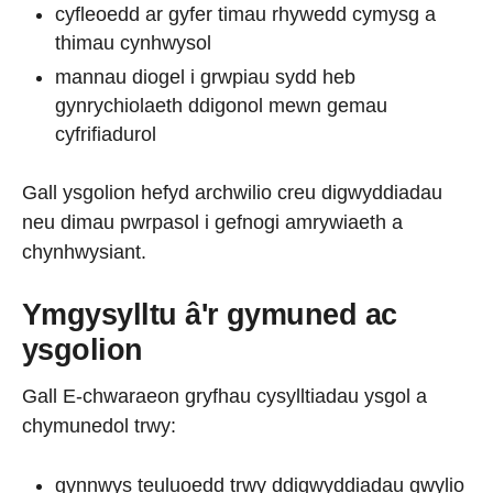
cyfleoedd ar gyfer timau rhywedd cymysg a
thimau cynhwysol
mannau diogel i grwpiau sydd heb
gynrychiolaeth ddigonol mewn gemau
cyfrifiadurol
Gall ysgolion hefyd archwilio creu digwyddiadau
neu dimau pwrpasol i gefnogi amrywiaeth a
chynhwysiant.
Ymgysylltu â'r gymuned ac
ysgolion
Gall E-chwaraeon gryfhau cysylltiadau ysgol a
chymunedol trwy:
gynnwys teuluoedd trwy ddigwyddiadau gwylio