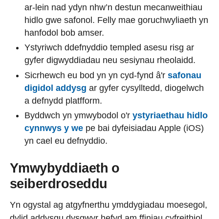
ar-lein nad ydyn nhw’n destun mecanweithiau
hidlo gwe safonol. Felly mae goruchwyliaeth yn
hanfodol bob amser.
Ystyriwch ddefnyddio templed asesu risg ar
gyfer digwyddiadau neu sesiynau rheolaidd.
Sicrhewch eu bod yn yn cyd-fynd â'r
safonau
digidol addysg
ar gyfer cysylltedd, diogelwch
a defnydd platfform.
Byddwch yn ymwybodol o'r
ystyriaethau hidlo
cynnwys y we
pe bai dyfeisiadau Apple (iOS)
yn cael eu defnyddio.
Ymwybyddiaeth o
seiberdroseddu
Yn ogystal ag atgyfnerthu ymddygiadau moesegol,
dylid addysgu dysgwyr hefyd am ffiniau cyfreithiol