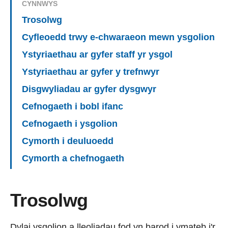
CYNNWYS
Trosolwg
Cyfleoedd trwy e-chwaraeon mewn ysgolion
Ystyriaethau ar gyfer staff yr ysgol
Ystyriaethau ar gyfer y trefnwyr
Disgwyliadau ar gyfer dysgwyr
Cefnogaeth i bobl ifanc
Cefnogaeth i ysgolion
Cymorth i deuluoedd
Cymorth a chefnogaeth
Trosolwg
Dylai ysgolion a lleoliadau fod yn barod i ymateb i'r