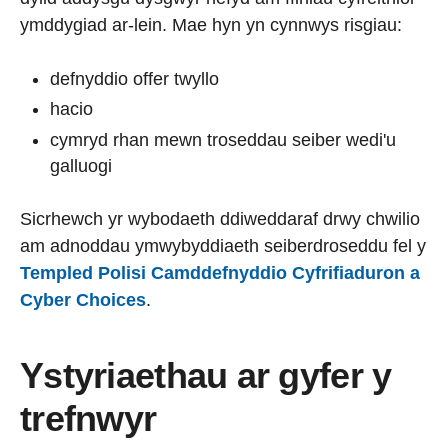
ymddygiad ar-lein. Mae hyn yn cynnwys risgiau:
defnyddio offer twyllo
hacio
cymryd rhan mewn troseddau seiber wedi'u
galluogi
Sicrhewch yr wybodaeth ddiweddaraf drwy chwilio
am adnoddau ymwybyddiaeth seiberdroseddu fel y
Templed Polisi Camddefnyddio Cyfrifiaduron a
Cyber Choices
.
Ystyriaethau ar gyfer y
trefnwyr