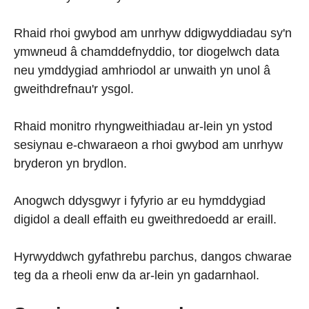
Rhaid rhoi gwybod am unrhyw ddigwyddiadau sy'n
ymwneud â chamddefnyddio, tor diogelwch data
neu ymddygiad amhriodol ar unwaith yn unol â
gweithdrefnau'r ysgol.
Rhaid monitro rhyngweithiadau ar-lein yn ystod
sesiynau e-chwaraeon a rhoi gwybod am unrhyw
bryderon yn brydlon.
Anogwch ddysgwyr i fyfyrio ar eu hymddygiad
digidol a deall effaith eu gweithredoedd ar eraill.
Hyrwyddwch gyfathrebu parchus, dangos chwarae
teg da a rheoli enw da ar-lein yn gadarnhaol.