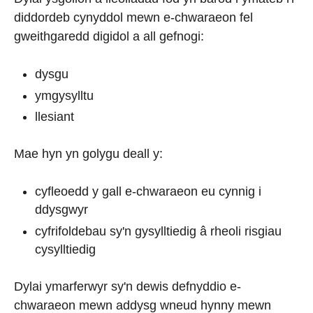
diddordeb cynyddol mewn e-chwaraeon fel
gweithgaredd digidol a all gefnogi:
dysgu
ymgysylltu
llesiant
Mae hyn yn golygu deall y:
cyfleoedd y gall e-chwaraeon eu cynnig i
ddysgwyr
cyfrifoldebau sy'n gysylltiedig â rheoli risgiau
cysylltiedig
Dylai ymarferwyr sy'n dewis defnyddio e-
chwaraeon mewn addysg wneud hynny mewn