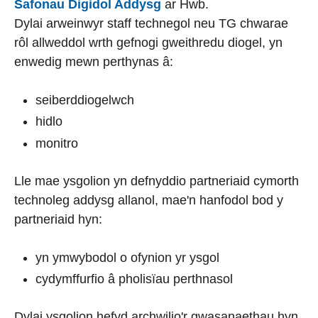
Safonau Digidol Addysg
ar Hwb.
Dylai arweinwyr staff technegol neu TG chwarae
rôl allweddol wrth gefnogi gweithredu diogel, yn
enwedig mewn perthynas â:
seiberddiogelwch
hidlo
monitro
Lle mae ysgolion yn defnyddio partneriaid cymorth
technoleg addysg allanol, mae'n hanfodol bod y
partneriaid hyn:
yn ymwybodol o ofynion yr ysgol
cydymffurfio â pholisïau perthnasol
Dylai ysgolion hefyd archwilio'r gwasanaethau hyn