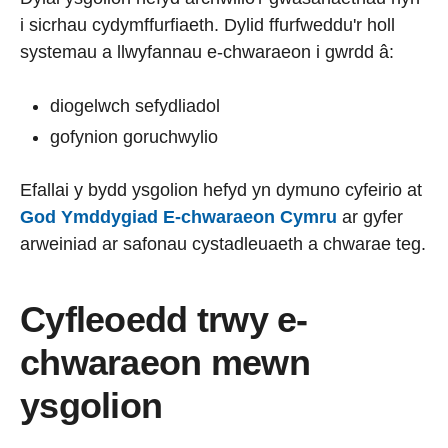
i sicrhau cydymffurfiaeth. Dylid ffurfweddu'r holl
systemau a llwyfannau e-chwaraeon i gwrdd â:
diogelwch sefydliadol
gofynion goruchwylio
Efallai y bydd ysgolion hefyd yn dymuno cyfeirio at
God Ymddygiad E-chwaraeon Cymru
ar gyfer
arweiniad ar safonau cystadleuaeth a chwarae teg.
Cyfleoedd trwy e-
chwaraeon mewn
ysgolion