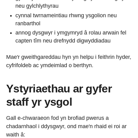
neu gylchlythyrau
cynnal twrnameintiau rhwng ysgolion neu
ranbarthol
annog dysgwyr i ymgymryd â rolau arwain fel
capten tîm neu drefnydd digwyddiadau
Mae'r gweithgareddau hyn yn helpu i feithrin hyder,
cyfrifoldeb ac ymdeimlad o berthyn.
Ystyriaethau ar gyfer
staff yr ysgol
Gall e-chwaraeon fod yn brofiad pwerus a
chadarnhaol i ddysgwyr, ond mae'n rhaid ei roi ar
waith â: