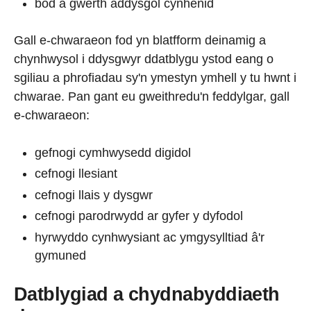
bod â gwerth addysgol cynhenid
Gall e-chwaraeon fod yn blatfform deinamig a
chynhwysol i ddysgwyr ddatblygu ystod eang o
sgiliau a phrofiadau sy'n ymestyn ymhell y tu hwnt i
chwarae. Pan gant eu gweithredu'n feddylgar, gall
e-chwaraeon:
gefnogi cymhwysedd digidol
cefnogi llesiant
cefnogi llais y dysgwr
cefnogi parodrwydd ar gyfer y dyfodol
hyrwyddo cynhwysiant ac ymgysylltiad â'r
gymuned
Datblygiad a chydnabyddiaeth