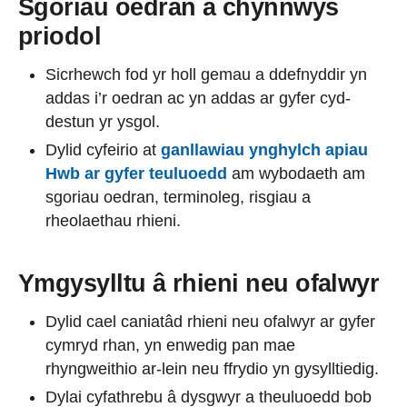
Sgoriau oedran a chynnwys
priodol
Sicrhewch fod yr holl gemau a ddefnyddir yn
addas i’r oedran ac yn addas ar gyfer cyd-
destun yr ysgol.
Dylid cyfeirio at
ganllawiau ynghylch apiau
Hwb ar gyfer teuluoedd
am wybodaeth am
sgoriau oedran, terminoleg, risgiau a
rheolaethau rhieni.
Ymgysylltu â rhieni neu ofalwyr
Dylid cael caniatâd rhieni neu ofalwyr ar gyfer
cymryd rhan, yn enwedig pan mae
rhyngweithio ar-lein neu ffrydio yn gysylltiedig.
Dylai cyfathrebu â dysgwyr a theuluoedd bob