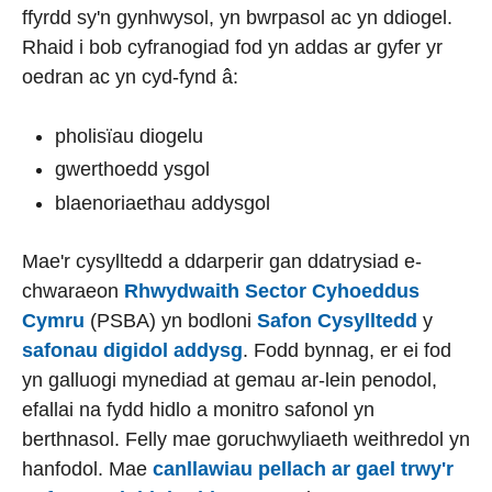
ffyrdd sy'n gynhwysol, yn bwrpasol ac yn ddiogel.
Rhaid i bob cyfranogiad fod yn addas ar gyfer yr
oedran ac yn cyd-fynd â:
pholisïau diogelu
gwerthoedd ysgol
blaenoriaethau addysgol
Mae'r cysylltedd a ddarperir gan ddatrysiad e-
chwaraeon
Rhwydwaith Sector Cyhoeddus
Cymru
(PSBA) yn bodloni
Safon Cysylltedd
y
safonau digidol addysg
. Fodd bynnag, er ei fod
yn galluogi mynediad at gemau ar-lein penodol,
efallai na fydd hidlo a monitro safonol yn
berthnasol. Felly mae goruchwyliaeth weithredol yn
hanfodol. Mae
canllawiau pellach ar gael trwy'r