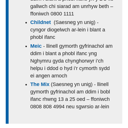
gallwch chi siarad am unrhyw beth –
ffoniwch 0800 1111
Childnet
(Saesneg yn unig) -
cyngor diogelwch ar-lein i blant a
phobl ifanc
Meic
- llinell gymorth gyfrinachol am
ddim i blant a phobl ifanc yng
Nghymru gyda chynghorwyr i’ch
helpu i ddod o hyd i’r cymorth sydd
ei angen arnoch
The Mix
(Saesneg yn unig) - llinell
gymorth gyfrinachol am ddim i bobl
ifanc rhwng 13 a 25 oed – ffoniwch
0808 808 4994 neu sgwrsio ar-lein