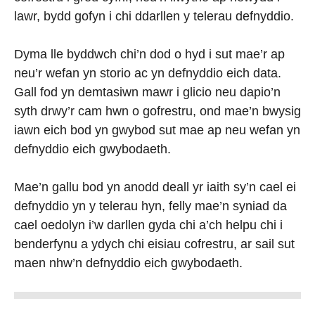
lawr, bydd gofyn i chi ddarllen y telerau defnyddio.
Dyma lle byddwch chi’n dod o hyd i sut mae’r ap
neu’r wefan yn storio ac yn defnyddio eich data.
Gall fod yn demtasiwn mawr i glicio neu dapio’n
syth drwy’r cam hwn o gofrestru, ond mae’n bwysig
iawn eich bod yn gwybod sut mae ap neu wefan yn
defnyddio eich gwybodaeth.
Mae’n gallu bod yn anodd deall yr iaith sy’n cael ei
defnyddio yn y telerau hyn, felly mae’n syniad da
cael oedolyn i’w darllen gyda chi a’ch helpu chi i
benderfynu a ydych chi eisiau cofrestru, ar sail sut
maen nhw’n defnyddio eich gwybodaeth.