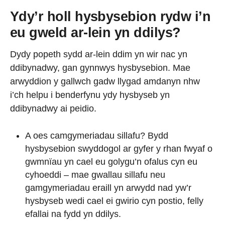
Ydy’r holl hysbysebion rydw i’n
eu gweld ar-lein yn ddilys?
Dydy popeth sydd ar-lein ddim yn wir nac yn
ddibynadwy, gan gynnwys hysbysebion. Mae
arwyddion y gallwch gadw llygad amdanyn nhw
i’ch helpu i benderfynu ydy hysbyseb yn
ddibynadwy ai peidio.
A oes camgymeriadau sillafu? Bydd
hysbysebion swyddogol ar gyfer y rhan fwyaf o
gwmnïau yn cael eu golygu’n ofalus cyn eu
cyhoeddi – mae gwallau sillafu neu
gamgymeriadau eraill yn arwydd nad yw’r
hysbyseb wedi cael ei gwirio cyn postio, felly
efallai na fydd yn ddilys.