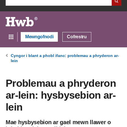
Mewngofnodi
Cofrestru
Cyngor i blant a phobl ifanc: problemau a phryderon ar-
lein
Problemau a phryderon
ar-lein: hysbysebion ar-
lein
Mae hysbysebion ar gael mewn llawer o