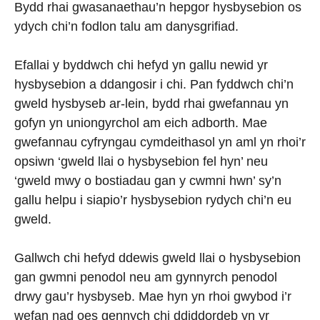
Bydd rhai gwasanaethau’n hepgor hysbysebion os
ydych chi’n fodlon talu am danysgrifiad.
Efallai y byddwch chi hefyd yn gallu newid yr
hysbysebion a ddangosir i chi. Pan fyddwch chi’n
gweld hysbyseb ar-lein, bydd rhai gwefannau yn
gofyn yn uniongyrchol am eich adborth. Mae
gwefannau cyfryngau cymdeithasol yn aml yn rhoi’r
opsiwn ‘gweld llai o hysbysebion fel hyn’ neu
‘gweld mwy o bostiadau gan y cwmni hwn’ sy’n
gallu helpu i siapio’r hysbysebion rydych chi’n eu
gweld.
Gallwch chi hefyd ddewis gweld llai o hysbysebion
gan gwmni penodol neu am gynnyrch penodol
drwy gau’r hysbyseb. Mae hyn yn rhoi gwybod i’r
wefan nad oes gennych chi ddiddordeb yn yr