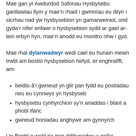
Mae gan yr Awdurdod Safonau Hysbysebu
ganllawiau llym y mae’n rhaid i gwmnïau eu dilyn i
sicrhau nad yw hysbysebion yn gamarweiniol, ond
gyda’r nifer enfawr o hysbysebion sydd ar gael ar-
lein erbyn hyn, mae’n anodd eu monitro nhw i gyd.
Mae rhai
dylanwadwyr
wedi cael eu hunain mewn
trwbl am bostio hysbysebion hefyd, er enghraifft,
am:
beidio â’i gwneud yn glir pan fydd eu postiadau
neu eu cynnwys yn hysbyseb
hysbysebu cynhyrchion sy’n anaddas i blant a
phobl ifanc
gwneud honiadau anghywir am gynnyrch