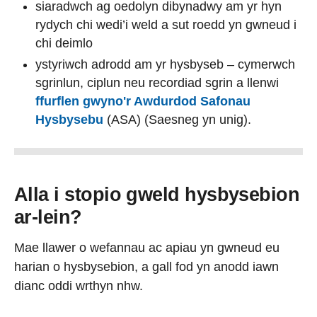
siaradwch ag oedolyn dibynadwy am yr hyn
rydych chi wedi’i weld a sut roedd yn gwneud i
chi deimlo
ystyriwch adrodd am yr hysbyseb – cymerwch
sgrinlun, ciplun neu recordiad sgrin a llenwi
ffurflen gwyno'r Awdurdod Safonau
Hysbysebu
(ASA) (Saesneg yn unig).
Alla i stopio gweld hysbysebion
ar-lein?
Mae llawer o wefannau ac apiau yn gwneud eu
harian o hysbysebion, a gall fod yn anodd iawn
dianc oddi wrthyn nhw.