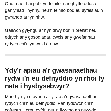
Ond mae rhai pobl yn teimlo’n anghyfforddus o
ganlyniad i hynny, neu’n teimlo bod eu dyfeisiau’n
gwrando arnyn nhw.
Gallwch gyfyngu ar hyn drwy bori’n breifat neu
edrych ar y gosodiadau cwcis ar y gwefannau
rydych chi’n ymweld â nhw.
Ydy’r apiau a’r gwasanaethau
rydw i’n eu defnyddio yn rhoi fy
nata i hysbysebwyr?
Mae hyn yn dibynnu ar yr ap a’r gwasanaethau
rydych chi’n eu defnyddio. Pan fyddwch chi’n
cofrestru i greu cyfrif, neu’n llwytho ap newydd i