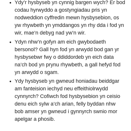
Ydy’r hysbyseb yn cynnig bargen wych? Er bod
codau hyrwyddo a gostyngiadau pris yn
nodweddion cyffredin mewn hysbysebion, os
yw rhywbeth yn ymddangos yn rhy dda i fod yn
wir, mae’n debyg nad yw’n wir.
Ydyn nhw’n gofyn am eich gwybodaeth
bersonol? Gall hyn fod yn arwydd bod gan yr
hysbysebwr fwy o ddiddordeb yn eich data
na’ch bod yn prynu rhywbeth, a gall hefyd fod
yn arwydd o sgam.
Ydy hysbyseb yn gwneud honiadau beiddgar
am fanteision iechyd neu effeithiolrwydd
cynnyrch? Cofiwch fod hysbysebion yn ceisio
denu eich sylw a’ch arian, felly byddan nhw
bob amser yn gwneud i gynnyrch swnio mor
apelgar a phosib.