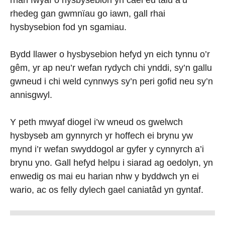
rhan fwyaf o hysbysebion yn cael eu talu a’u
rhedeg gan gwmnïau go iawn, gall rhai
hysbysebion fod yn sgamiau.
Bydd llawer o hysbysebion hefyd yn eich tynnu o’r
gêm, yr ap neu’r wefan rydych chi ynddi, sy’n gallu
gwneud i chi weld cynnwys sy’n peri gofid neu sy’n
annisgwyl.
Y peth mwyaf diogel i’w wneud os gwelwch
hysbyseb am gynnyrch yr hoffech ei brynu yw
mynd i’r wefan swyddogol ar gyfer y cynnyrch a’i
brynu yno. Gall hefyd helpu i siarad ag oedolyn, yn
enwedig os mai eu harian nhw y byddwch yn ei
wario, ac os felly dylech gael caniatâd yn gyntaf.