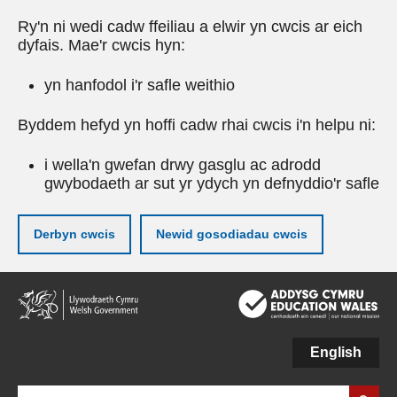
Ry'n ni wedi cadw ffeiliau a elwir yn cwcis ar eich
dyfais. Mae'r cwcis hyn:
yn hanfodol i'r safle weithio
Byddem hefyd yn hoffi cadw rhai cwcis i'n helpu ni:
i wella'n gwefan drwy gasglu ac adrodd
gwybodaeth ar sut yr ydych yn defnyddio'r safle
Derbyn cwcis
Newid gosodiadau cwcis
Neidio
i'r
prif
gynnwy
English