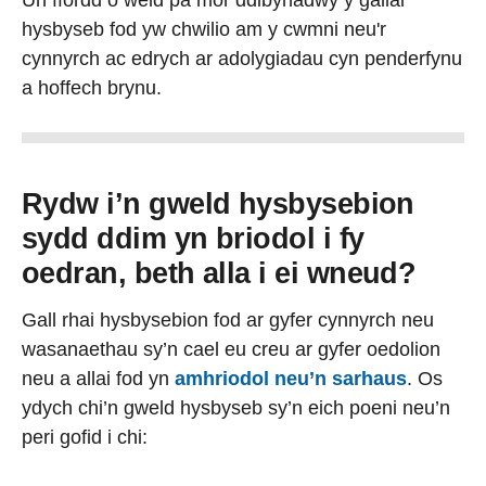
Un ffordd o weld pa mor ddibynadwy y gallai
hysbyseb fod yw chwilio am y cwmni neu'r
cynnyrch ac edrych ar adolygiadau cyn penderfynu
a hoffech brynu.
Rydw i’n gweld hysbysebion
sydd ddim yn briodol i fy
oedran, beth alla i ei wneud?
Gall rhai hysbysebion fod ar gyfer cynnyrch neu
wasanaethau sy’n cael eu creu ar gyfer oedolion
neu a allai fod yn
amhriodol neu’n sarhaus
. Os
ydych chi’n gweld hysbyseb sy’n eich poeni neu’n
peri gofid i chi: