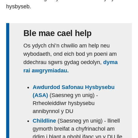
hysbyseb.
Ble mae cael help
Os ydych chi’n chwilio am help neu
wybodaeth, ond eich bod yn poeni am
ddechrau sgwrs gydag oedolyn,
dyma
rai awgrymiadau.
Awdurdod Safonau Hysbysebu
(ASA)
(Saesneg yn unig) -
Rrheoleiddiwr hysbysebu
annibynnol y DU
Childline
(Saesneg yn unig) - llinell
gymorth breifat a chyfrinachol am
ddim i blant a phobl ifanc yn y DU lle