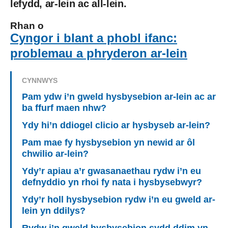
lefydd, ar-lein ac all-lein.
Rhan o
Cyngor i blant a phobl ifanc:
problemau a phryderon ar-lein
CYNNWYS
Pam ydw i’n gweld hysbysebion ar-lein ac ar
ba ffurf maen nhw?
Ydy hi’n ddiogel clicio ar hysbyseb ar-lein?
Pam mae fy hysbysebion yn newid ar ôl
chwilio ar-lein?
Ydy’r apiau a’r gwasanaethau rydw i’n eu
defnyddio yn rhoi fy nata i hysbysebwyr?
Ydy’r holl hysbysebion rydw i’n eu gweld ar-
lein yn ddilys?