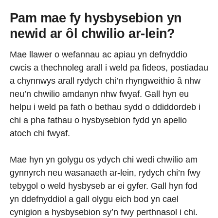
Pam mae fy hysbysebion yn
newid ar ôl chwilio ar-lein?
Mae llawer o wefannau ac apiau yn defnyddio
cwcis a thechnoleg arall i weld pa fideos, postiadau
a chynnwys arall rydych chi’n rhyngweithio â nhw
neu’n chwilio amdanyn nhw fwyaf. Gall hyn eu
helpu i weld pa fath o bethau sydd o ddiddordeb i
chi a pha fathau o hysbysebion fydd yn apelio
atoch chi fwyaf.
Mae hyn yn golygu os ydych chi wedi chwilio am
gynnyrch neu wasanaeth ar-lein, rydych chi’n fwy
tebygol o weld hysbyseb ar ei gyfer. Gall hyn fod
yn ddefnyddiol a gall olygu eich bod yn cael
cynigion a hysbysebion sy’n fwy perthnasol i chi.