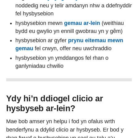
noddedig neu y telir amdanyn nhw a ddefnyddir
fel hysbysebion
hysbysebion mewn
gemau ar-lein
(weithiau
bydd eu gwylio yn ennill gwobrau yn y gêm)
hysbysebion ar gyfer
prynu eitemau mewn
gemau
fel crwyn, offer neu uwchraddio
hysbysebion yn ymddangos fel rhan o
ganlyniadau chwilio
Ydy hi’n ddiogel clicio ar
hysbyseb ar-lein?
Mae bob amser yn helpu i fod yn ofalus wrth
benderfynu a ddylid clicio ar hysbyseb. Er bod y