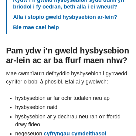
Rydw i’n gweld hysbysebion sydd ddim yn
briodol i fy oedran, beth alla i ei wneud?
Alla i stopio gweld hysbysebion ar-lein?
Ble mae cael help
Pam ydw i’n gweld hysbysebion
ar-lein ac ar ba ffurf maen nhw?
Mae cwmnïau’n defnyddio hysbysebion i gyrraedd
cynifer o bobl â phosibl. Efallai y gwelwch:
hysbysebion ar far ochr tudalen neu ap
hysbysebion naid
hysbysebion ar y dechrau neu ran o’r ffordd
drwy fideo
negeseuon
cyfryngau cymdeithasol