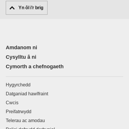
Yn ôl i'r brig
Amdanom ni
Cysylltu â ni
Cymorth a chefnogaeth
Hygyrchedd
Datganiad hawlfraint
Cwcis
Preifatrwydd
Telerau ac amodau