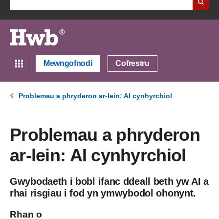
Mewngofnodi
Cofrestru
Problemau a phryderon ar-lein: AI cynhyrchiol
Problemau a phryderon
ar-lein: AI cynhyrchiol
Gwybodaeth i bobl ifanc ddeall beth yw AI a
rhai risgiau i fod yn ymwybodol ohonynt.
Rhan o