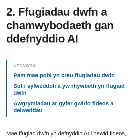
2. Ffugiadau dwfn a
chamwybodaeth gan
ddefnyddio AI
CYNNWYS
Pam mae pobl yn creu ffugiadau dwfn
Sut i sylweddoli a yw rhywbeth yn ffugiad
dwfn
Awgrymiadau ar gyfer gwirio fideos a
delweddau
Mae ffugiad dwfn yn defnyddio AI i newid fideos,