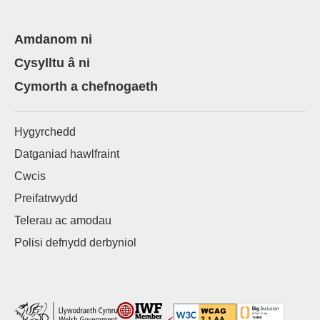
Amdanom ni
Cysylltu â ni
Cymorth a chefnogaeth
Hygyrchedd
Datganiad hawlfraint
Cwcis
Preifatrwydd
Telerau ac amodau
Polisi defnydd derbyniol