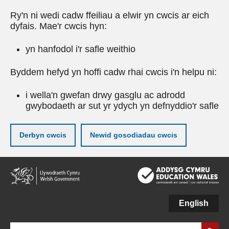
Ry'n ni wedi cadw ffeiliau a elwir yn cwcis ar eich
dyfais. Mae'r cwcis hyn:
yn hanfodol i'r safle weithio
Byddem hefyd yn hoffi cadw rhai cwcis i'n helpu ni:
i wella'n gwefan drwy gasglu ac adrodd
gwybodaeth ar sut yr ydych yn defnyddio'r safle
Derbyn cwcis
Newid gosodiadau cwcis
Neidio
i'r
prif
gynnwy
English