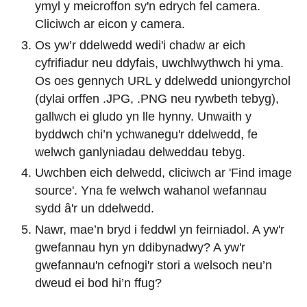
ymyl y meicroffon sy'n edrych fel camera.
Cliciwch ar eicon y camera.
Os yw’r ddelwedd wedi'i chadw ar eich
cyfrifiadur neu ddyfais, uwchlwythwch hi yma.
Os oes gennych URL y ddelwedd uniongyrchol
(dylai orffen .JPG, .PNG neu rywbeth tebyg),
gallwch ei gludo yn lle hynny. Unwaith y
byddwch chi’n ychwanegu'r ddelwedd, fe
welwch ganlyniadau delweddau tebyg.
Uwchben eich delwedd, cliciwch ar 'Find image
source'. Yna fe welwch wahanol wefannau
sydd â'r un ddelwedd.
Nawr, mae’n bryd i feddwl yn feirniadol. A yw'r
gwefannau hyn yn ddibynadwy? A yw'r
gwefannau'n cefnogi'r stori a welsoch neu’n
dweud ei bod hi’n ffug?