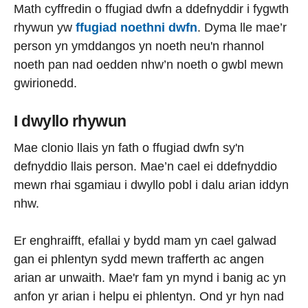
Math cyffredin o ffugiad dwfn a ddefnyddir i fygwth
rhywun yw
ffugiad noethni dwfn
. Dyma lle mae’r
person yn ymddangos yn noeth neu'n rhannol
noeth pan nad oedden nhw’n noeth o gwbl mewn
gwirionedd.
I dwyllo rhywun
Mae clonio llais yn fath o ffugiad dwfn sy'n
defnyddio llais person. Mae’n cael ei ddefnyddio
mewn rhai sgamiau i dwyllo pobl i dalu arian iddyn
nhw.
Er enghraifft, efallai y bydd mam yn cael galwad
gan ei phlentyn sydd mewn trafferth ac angen
arian ar unwaith. Mae'r fam yn mynd i banig ac yn
anfon yr arian i helpu ei phlentyn. Ond yr hyn nad