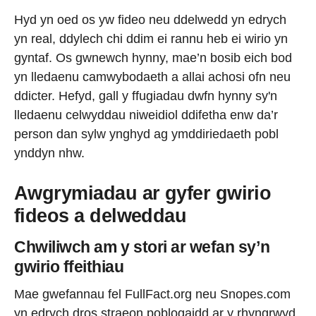
Hyd yn oed os yw fideo neu ddelwedd yn edrych
yn real, ddylech chi ddim ei rannu heb ei wirio yn
gyntaf. Os gwnewch hynny, mae’n bosib eich bod
yn lledaenu camwybodaeth a allai achosi ofn neu
ddicter. Hefyd, gall y ffugiadau dwfn hynny sy'n
lledaenu celwyddau niweidiol ddifetha enw da’r
person dan sylw ynghyd ag ymddiriedaeth pobl
ynddyn nhw.
Awgrymiadau ar gyfer gwirio
fideos a delweddau
Chwiliwch am y stori ar wefan sy’n
gwirio ffeithiau
Mae gwefannau fel FullFact.org neu Snopes.com
yn edrych dros straeon poblogaidd ar y rhyngrwyd