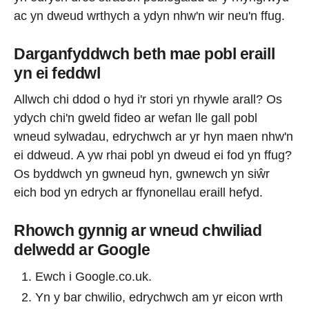
ac yn dweud wrthych a ydyn nhw'n wir neu'n ffug.
Darganfyddwch beth mae pobl eraill
yn ei feddwl
Allwch chi ddod o hyd i'r stori yn rhywle arall? Os
ydych chi'n gweld fideo ar wefan lle gall pobl
wneud sylwadau, edrychwch ar yr hyn maen nhw'n
ei ddweud. A yw rhai pobl yn dweud ei fod yn ffug?
Os byddwch yn gwneud hyn, gwnewch yn siŵr
eich bod yn edrych ar ffynonellau eraill hefyd.
Rhowch gynnig ar wneud chwiliad
delwedd ar Google
Ewch i Google.co.uk.
Yn y bar chwilio, edrychwch am yr eicon wrth