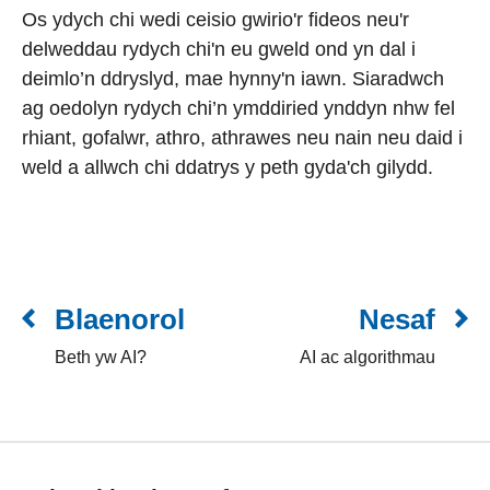
Os ydych chi wedi ceisio gwirio'r fideos neu'r
delweddau rydych chi'n eu gweld ond yn dal i
deimlo’n ddryslyd, mae hynny'n iawn. Siaradwch
ag oedolyn rydych chi’n ymddiried ynddyn nhw fel
rhiant, gofalwr, athro, athrawes neu nain neu daid i
weld a allwch chi ddatrys y peth gyda'ch gilydd.
Blaenorol
Nesaf
Beth yw AI?
AI ac algorithmau