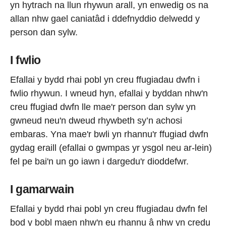
yn hytrach na llun rhywun arall, yn enwedig os na
allan nhw gael caniatâd i ddefnyddio delwedd y
person dan sylw.
I fwlio
Efallai y bydd rhai pobl yn creu ffugiadau dwfn i
fwlio rhywun. I wneud hyn, efallai y byddan nhw'n
creu ffugiad dwfn lle mae'r person dan sylw yn
gwneud neu'n dweud rhywbeth sy’n achosi
embaras. Yna mae'r bwli yn rhannu'r ffugiad dwfn
gydag eraill (efallai o gwmpas yr ysgol neu ar-lein)
fel pe bai'n un go iawn i dargedu'r dioddefwr.
I gamarwain
Efallai y bydd rhai pobl yn creu ffugiadau dwfn fel
bod y bobl maen nhw'n eu rhannu â nhw yn credu