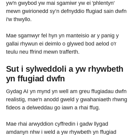
yw'n gwybod yw mai sgamiwr yw ei 'phlentyn'
mewn gwirionedd sy’n defnyddio ffugiad sain dwfn
i'w thwyllo.
Mae sgamwyr fel hyn yn manteisio ar y panig y
gallai rhywun ei deimlo o glywed bod aelod o'r
teulu neu ffrind mewn trafferth.
Sut i sylweddoli a yw rhywbeth
yn ffugiad dwfn
Gydag AI yn mynd yn well am greu ffugiadau dwfn
realistig, mae'n anodd gweld y gwahaniaeth rhwng
fideos a delweddau go iawn a rhai ffug.
Mae rhai arwyddion cyffredin i gadw llygad
amdanyn nhw i weld a yw rhywbeth yn ffugiad