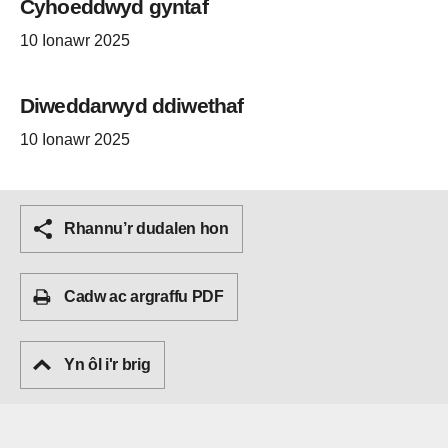
Cyhoeddwyd gyntaf
10 Ionawr 2025
Diweddarwyd ddiwethaf
10 Ionawr 2025
Rhannu’r dudalen hon
Cadw ac argraffu PDF
Yn ôl i'r brig