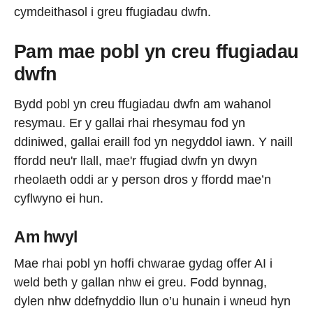
cymdeithasol i greu ffugiadau dwfn.
Pam mae pobl yn creu ffugiadau
dwfn
Bydd pobl yn creu ffugiadau dwfn am wahanol
resymau. Er y gallai rhai rhesymau fod yn
ddiniwed, gallai eraill fod yn negyddol iawn. Y naill
ffordd neu'r llall, mae'r ffugiad dwfn yn dwyn
rheolaeth oddi ar y person dros y ffordd mae’n
cyflwyno ei hun.
Am hwyl
Mae rhai pobl yn hoffi chwarae gydag offer AI i
weld beth y gallan nhw ei greu. Fodd bynnag,
dylen nhw ddefnyddio llun o’u hunain i wneud hyn