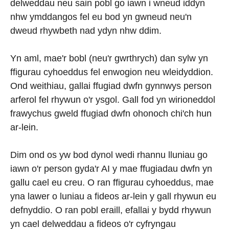
delweddau neu sain pobl go iawn i wneud iddyn
nhw ymddangos fel eu bod yn gwneud neu'n
dweud rhywbeth nad ydyn nhw ddim.
Yn aml, mae'r bobl (neu'r gwrthrych) dan sylw yn
ffigurau cyhoeddus fel enwogion neu wleidyddion.
Ond weithiau, gallai ffugiad dwfn gynnwys person
arferol fel rhywun o'r ysgol. Gall fod yn wirioneddol
frawychus gweld ffugiad dwfn ohonoch chi'ch hun
ar-lein.
Dim ond os yw bod dynol wedi rhannu lluniau go
iawn o'r person gyda'r AI y mae ffugiadau dwfn yn
gallu cael eu creu. O ran ffigurau cyhoeddus, mae
yna lawer o luniau a fideos ar-lein y gall rhywun eu
defnyddio. O ran pobl eraill, efallai y bydd rhywun
yn cael delweddau a fideos o'r cyfryngau