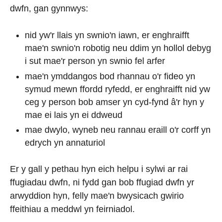
dwfn, gan gynnwys:
nid yw'r llais yn swnio'n iawn, er enghraifft
mae'n swnio'n robotig neu ddim yn hollol debyg
i sut mae'r person yn swnio fel arfer
mae'n ymddangos bod rhannau o'r fideo yn
symud mewn ffordd ryfedd, er enghraifft nid yw
ceg y person bob amser yn cyd-fynd â'r hyn y
mae ei lais yn ei ddweud
mae dwylo, wyneb neu rannau eraill o'r corff yn
edrych yn annaturiol
Er y gall y pethau hyn eich helpu i sylwi ar rai
ffugiadau dwfn, ni fydd gan bob ffugiad dwfn yr
arwyddion hyn, felly mae'n bwysicach gwirio
ffeithiau a meddwl yn feirniadol.