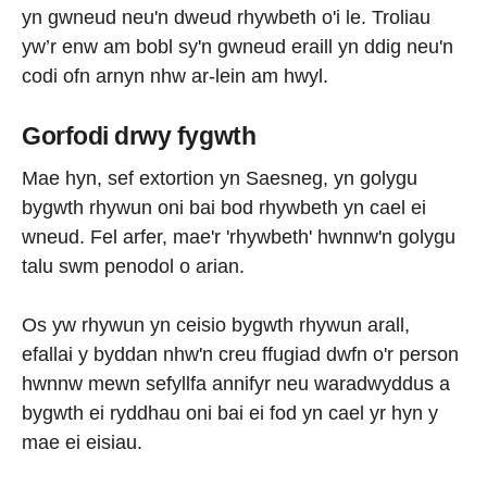
yn gwneud neu'n dweud rhywbeth o'i le. Troliau
yw’r enw am bobl sy'n gwneud eraill yn ddig neu'n
codi ofn arnyn nhw ar-lein am hwyl.
Gorfodi drwy fygwth
Mae hyn, sef extortion yn Saesneg, yn golygu
bygwth rhywun oni bai bod rhywbeth yn cael ei
wneud. Fel arfer, mae'r 'rhywbeth' hwnnw'n golygu
talu swm penodol o arian.
Os yw rhywun yn ceisio bygwth rhywun arall,
efallai y byddan nhw'n creu ffugiad dwfn o'r person
hwnnw mewn sefyllfa annifyr neu waradwyddus a
bygwth ei ryddhau oni bai ei fod yn cael yr hyn y
mae ei eisiau.