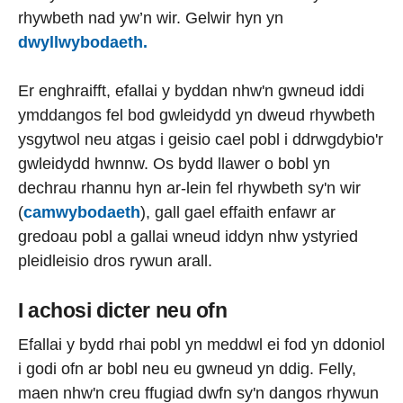
rhywbeth nad yw’n wir. Gelwir hyn yn
dwyllwybodaeth.
Er enghraifft, efallai y byddan nhw'n gwneud iddi
ymddangos fel bod gwleidydd yn dweud rhywbeth
ysgytwol neu atgas i geisio cael pobl i ddrwgdybio'r
gwleidydd hwnnw. Os bydd llawer o bobl yn
dechrau rhannu hyn ar-lein fel rhywbeth sy'n wir
(
camwybodaeth
), gall gael effaith enfawr ar
gredoau pobl a gallai wneud iddyn nhw ystyried
pleidleisio dros rywun arall.
I achosi dicter neu ofn
Efallai y bydd rhai pobl yn meddwl ei fod yn ddoniol
i godi ofn ar bobl neu eu gwneud yn ddig. Felly,
maen nhw'n creu ffugiad dwfn sy'n dangos rhywun