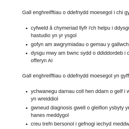
Gall enghreifftiau o ddefnydd moesegol i chi 
cyfweld â chymeriad llyfr i'ch helpu i ddys
hastudio yn yr ysgol
gofyn am awgrymiadau o gemau y gallwch 
dysgu mwy am bwnc sydd o ddiddordeb i ch
offeryn AI
Gall enghreifftiau o ddefnydd moesegol yn gyf
ychwanegu darnau coll hen ddarn o gelf i w
yn wreiddiol
gwneud diagnosis gwell o gleifion ysbyty y
hanes meddygol
creu trefn bersonol i gefnogi iechyd meddw