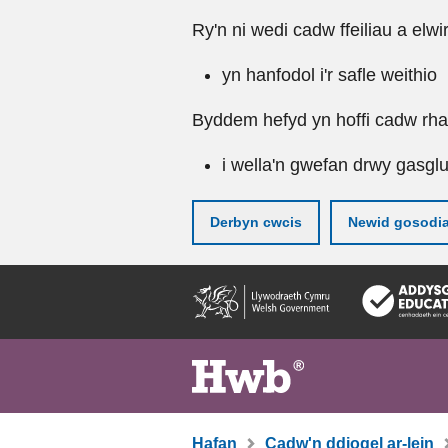
Ry'n ni wedi cadw ffeiliau a elwi
yn hanfodol i'r safle weithio
Byddem hefyd yn hoffi cadw rhai 
i wella'n gwefan drwy gasgl
Derbyn cwcis
Newid gosodi
Neidio
i'r
prif
gynnwy
Hafan
Cadw'n ddiogel ar-lein