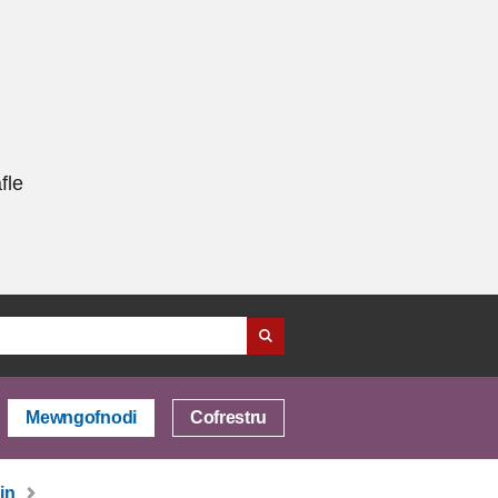
fle
Mewngofnodi
Cofrestru
in