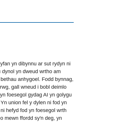
yfan yn dibynnu ar sut rydyn ni
au dynol yn dweud wrtho am
 o bethau anhygoel. Fodd bynnag,
rwg, gall wneud i bobl deimlo
 yn foesegol gydag AI yn golygu
Yn union fel y dylen ni fod yn
 ni hefyd fod yn foesegol wrth
io mewn ffordd sy'n deg, yn