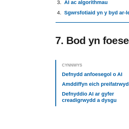
AI ac algorithmau
Sgwrsfotiaid yn y byd ar-l
7. Bod yn foes
CYNNWYS
Defnydd anfoesegol o AI
Amddiffyn eich preifatrwy
Defnyddio AI ar gyfer
creadigrwydd a dysgu