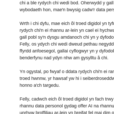
chi a ble rydych chi wedi bod. Oherwydd y gall
wybodaeth hon, mae'n bwysig cadw'r data pers
Wrth i chi dyfu, mae eich ôl troed digidol yn 
rydych chi'n ei rhannu ar-lein yn cael ei hych
gall pobl sy'n dysgu amdanoch chi yn y dyfod
Felly, os ydych chi wedi dweud pethau negyd
ffyrdd anfoesegol, gallai cyflogwyr yn y dyfodo
benderfynu nad ydyn nhw am gysylltu â chi.
Yn ogystal, po fwyaf o ddata rydych chi'n ei ran
troed hwnnw, yr hawsaf yw hi i seiberdroseddw
honno a'ch targedu.
Felly, cadwch eich ôl troed digidol yn fach trw
rhannu data personol gydag offer AI na rhann
unrhyw broffiliau ar-lein yn breifat fel mai dim 