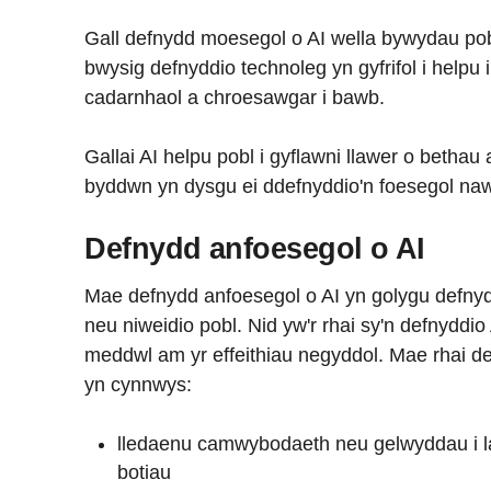
Gall defnydd moesegol o AI wella bywydau pobl
bwysig defnyddio technoleg yn gyfrifol i helpu 
cadarnhaol a chroesawgar i bawb.
Gallai AI helpu pobl i gyflawni llawer o bethau
byddwn yn dysgu ei ddefnyddio'n foesegol naw
Defnydd anfoesegol o AI
Mae defnydd anfoesegol o AI yn golygu defnydd
neu niweidio pobl. Nid yw'r rhai sy'n defnyddio 
meddwl am yr effeithiau negyddol. Mae rhai de
yn cynnwys:
lledaenu camwybodaeth neu gelwyddau i la
botiau