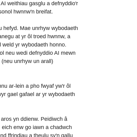
 AI weithiau gasglu a defnyddio'r
onol hwnnw'n breifat.
tyfu hefyd. Mae unrhyw wybodaeth
wanegu at yr ôl troed hwnnw, a
ol weld yr wybodaeth honno.
dol neu wedi defnyddio AI mewn
l (neu unrhyw un arall)
nu ar-lein a pho fwyaf yw'r ôl
yr gael gafael ar yr wybodaeth
y aros yn ddienw. Peidiwch â
u eich enw go iawn a chadwch
ond ffrindiau a theulu sy'n gallu