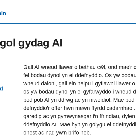
ein
egol gydag AI
Gall AI wneud llawer o bethau cŵl, ond mae'r c
fel bodau dynol yn ei ddefnyddio. Os yw bod
wneud daioni, gall ein helpu i gyflawni llawer
dd
os yw bodau dynol yn ei gyfarwyddo i wneud d
bod pob AI yn ddrwg ac yn niweidiol. Mae bod
defnyddio'r offer hwn mewn ffyrdd cadarnhaol. 
garedig ac yn gymwynasgar i'n ffrindiau, dylen
ddefnyddio AI. Mae hyn yn golygu ei ddefnydd
onest ac nad yw'n brifo neb.