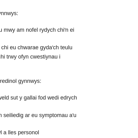
gynnwys:
gu mwy am nofel rydych chi'n ei
chi eu chwarae gyda'ch teulu
i trwy ofyn cwestiynau i
fredinol gynnwys:
eld sut y gallai fod wedi edrych
n seiliedig ar eu symptomau a'u
l a lles personol