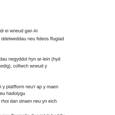
di ei wneud gan AI
wy ddelweddau neu fideos ffugiad
au negyddol hyn ar-lein (hyd
iedig), cofiwch wneud y
 y platfform neu'r ap y maen
r eu hadolygu
h rhoi dan straen neu yn eich