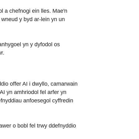
 a chefnogi ein lles. Mae'n
i wneud y byd ar-lein yn un
 anhygoel yn y dyfodol os
r.
io offer AI i dwyllo, camarwain
AI yn amhriodol fel arfer yn
fnyddiau anfoesegol cyffredin
wer o bobl fel trwy ddefnyddio