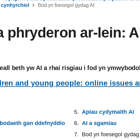
 cynhyrchiol
Bod yn foesegol gydag AI
 phryderon ar-lein: A
all beth yw AI a rhai risgiau i fod yn ymwybodo
ldren and young people: online issues 
Apiau cydymaith AI
bodaeth gan ddefnyddio
AI a sgamiau
Bod yn foesegol gydag