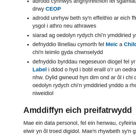
adrodd cynnwys anghyfreithlon fel sgamiau 
drwy
CEOP
adrodd unrhyw beth sy'n effeithio ar eich f
ysgol i athro neu athrawes
siarad ag oedolyn rydych chi’n ymddiried 
defnyddio llinellau cymorth fel
Meic
a
Chil
chi'n teimlo gyda chwnselydd
defnyddio byrddau negeseuon diogel fel yr
Label
i ddod o hyd i bobl eraill o’r un oedr
nhw. Dylid gwneud hyn dim ond ar ôl i chi
oedolyn rydych chi’n ymddiried ynddo a r
niweidiol
Amddiffyn eich preifatrwydd
Mae ein data personol, fel ein henwau, cyfeiriad
elwir yn ôl troed digidol. Mae'n rhywbeth sy'n