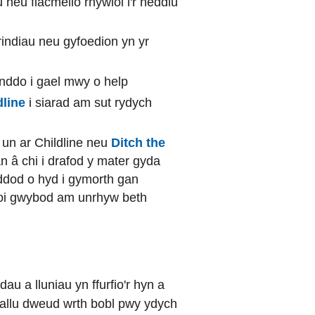
neu flacmelio rhywiol i'r heddlu
frindiau neu gyfoedion yn yr
ynddo i gael mwy o help
dline
i siarad am sut rydych
 un ar Childline neu
Ditch the
an â chi i drafod y mater gyda
 ddod o hyd i gymorth gan
hoi gwybod am unrhyw beth
au a lluniau yn ffurfio'r hyn a
 gallu dweud wrth bobl pwy ydych