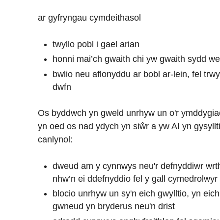
ar gyfryngau cymdeithasol
twyllo pobl i gael arian
honni mai’ch gwaith chi yw gwaith sydd we
bwlio neu aflonyddu ar bobl ar-lein, fel tr
dwfn
Os byddwch yn gweld unrhyw un o'r ymddygiad
yn oed os nad ydych yn siŵr a yw AI yn gysyllt
canlynol:
dweud am y cynnwys neu'r defnyddiwr wrth
nhw’n ei ddefnyddio fel y gall cymedrolwy
blocio unrhyw un sy'n eich gwylltio, yn eic
gwneud yn bryderus neu'n drist