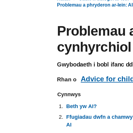
Problemau a phryderon ar-lein: AI
Problemau a
cynhyrchiol
Gwybodaeth i bobl ifanc dde
Advice for chi
Rhan o
Cynnwys
Beth yw AI?
Ffugiadau dwfn a chamwy
AI