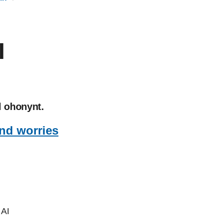
I
l ohonynt.
and worries
 AI