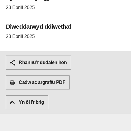
23 Ebrill 2025
Diweddarwyd ddiwethaf
23 Ebrill 2025
Rhannu’r dudalen hon
Cadw ac argraffu PDF
Yn ôl i'r brig