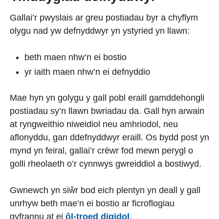
Gallai’r pwyslais ar greu postiadau byr a chyflym
olygu nad yw defnyddwyr yn ystyried yn llawn:
beth maen nhw’n ei bostio
yr iaith maen nhw’n ei defnyddio
Mae hyn yn golygu y gall pobl eraill gamddehongli
postiadau sy’n llawn bwriadau da. Gall hyn arwain
at ryngweithio niweidiol neu amhriodol, neu
aflonyddu, gan ddefnyddwyr eraill. Os bydd post yn
mynd yn feiral, gallai’r crëwr fod mewn perygl o
golli rheolaeth o’r cynnwys gwreiddiol a bostiwyd.
Gwnewch yn siŵr bod eich plentyn yn deall y gall
unrhyw beth mae’n ei bostio ar ficroflogiau
gyfrannu at ei
ôl-troed digidol
.