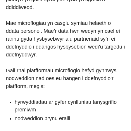
ddiddiwedd.
Mae microflogiau yn casglu symiau helaeth o
ddata personol. Mae’r data hwn wedyn yn cael ei
rannu gyda hysbysebwyr a’u partneriaid sy’n ei
ddefnyddio i ddangos hysbysebion wedi’u targedu i
ddefnyddwyr.
Gall rhai platfformau microflogio hefyd gynnwys
nodweddion nad oes eu hangen i ddefnyddio’r
platfform, megis:
hyrwyddiadau ar gyfer cynlluniau tanysgrifio
premiwm
nodweddion prynu eraill