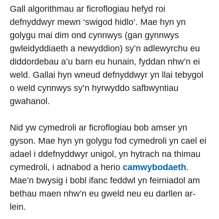
Gall algorithmau ar ficroflogiau hefyd roi
defnyddwyr mewn ‘swigod hidlo’. Mae hyn yn
golygu mai dim ond cynnwys (gan gynnwys
gwleidyddiaeth a newyddion) sy’n adlewyrchu eu
diddordebau a’u barn eu hunain, fyddan nhw’n ei
weld. Gallai hyn wneud defnyddwyr yn llai tebygol
o weld cynnwys sy’n hyrwyddo safbwyntiau
gwahanol.
Nid yw cymedroli ar ficroflogiau bob amser yn
gyson. Mae hyn yn golygu fod cymedroli yn cael ei
adael i ddefnyddwyr unigol, yn hytrach na thimau
cymedroli, i adnabod a herio
camwybodaeth
.
Mae’n bwysig i bobl ifanc feddwl yn feirniadol am
bethau maen nhw’n eu gweld neu eu darllen ar-
lein.