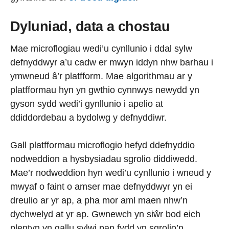
Dyluniad, data a chostau
Mae microflogiau wedi’u cynllunio i ddal sylw
defnyddwyr a’u cadw er mwyn iddyn nhw barhau i
ymwneud â’r platfform. Mae algorithmau ar y
platfformau hyn yn gwthio cynnwys newydd yn
gyson sydd wedi’i gynllunio i apelio at
ddiddordebau a bydolwg y defnyddiwr.
Gall platfformau microflogio hefyd ddefnyddio
nodweddion a hysbysiadau sgrolio diddiwedd.
Mae’r nodweddion hyn wedi’u cynllunio i wneud y
mwyaf o faint o amser mae defnyddwyr yn ei
dreulio ar yr ap, a pha mor aml maen nhw’n
dychwelyd at yr ap. Gwnewch yn siŵr bod eich
plentyn yn gallu sylwi pan fydd yn sgrolio’n