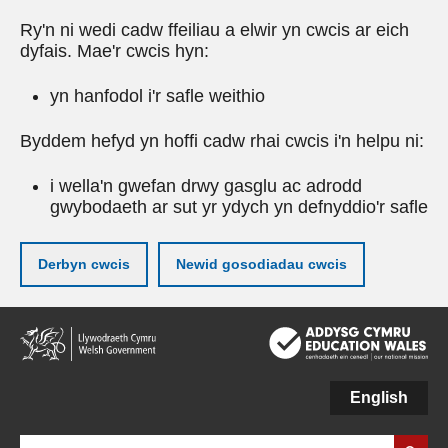
Ry'n ni wedi cadw ffeiliau a elwir yn cwcis ar eich
dyfais. Mae'r cwcis hyn:
yn hanfodol i'r safle weithio
Byddem hefyd yn hoffi cadw rhai cwcis i'n helpu ni:
i wella'n gwefan drwy gasglu ac adrodd
gwybodaeth ar sut yr ydych yn defnyddio'r safle
Derbyn cwcis
Newid gosodiadau cwcis
Neidio
i'r
prif
gynnwy
English