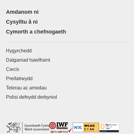
Amdanom ni
Cysylltu â ni
Cymorth a chefnogaeth
Hygyrchedd
Datganiad hawlfraint
Cwcis
Preifatrwydd
Telerau ac amodau
Polisi defnydd derbyniol