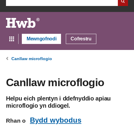
Mewngofnodi
Cofrestru
Canllaw microflogio
Canllaw microflogio
Helpu eich plentyn i ddefnyddio apiau
microflogio yn ddiogel.
Bydd wybodus
Rhan o