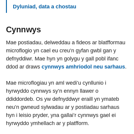
Dyluniad, data a chostau
Cynnwys
Mae postiadau, delweddau a fideos ar blatfformau
microflogio yn cael eu creu’n gyfan gwbl gan y
defnyddiwr. Mae hyn yn golygu y gall pobl ifanc
ddod ar draws
cynnwys amhriodol neu sarhaus
.
Mae microflogiau yn aml wedi’u cynllunio i
hyrwyddo cynnwys sy’n ennyn llawer o
ddiddordeb. Os yw defnyddwyr eraill yn ymateb
neu’n gwneud sylwadau ar y postiadau sarhaus
hyn i leisio pryder, yna gallai’r cynnwys gael ei
hyrwyddo ymhellach ar y platfform.