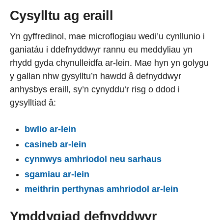
Cysylltu ag eraill
Yn gyffredinol, mae microflogiau wedi’u cynllunio i
ganiatáu i ddefnyddwyr rannu eu meddyliau yn
rhydd gyda chynulleidfa ar-lein. Mae hyn yn golygu
y gallan nhw gysylltu’n hawdd â defnyddwyr
anhysbys eraill, sy’n cynyddu’r risg o ddod i
gysylltiad â:
bwlio ar-lein
casineb ar-lein
cynnwys amhriodol neu sarhaus
sgamiau ar-lein
meithrin perthynas amhriodol ar-lein
Ymddygiad defnyddwyr