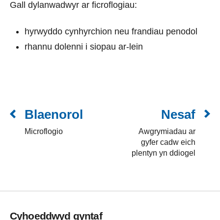
Gall dylanwadwyr ar ficroflogiau:
hyrwyddo cynhyrchion neu frandiau penodol
rhannu dolenni i siopau ar-lein
Blaenorol
Nesaf
Microflogio
Awgrymiadau ar
gyfer cadw eich
plentyn yn ddiogel
Cyhoeddwyd gyntaf