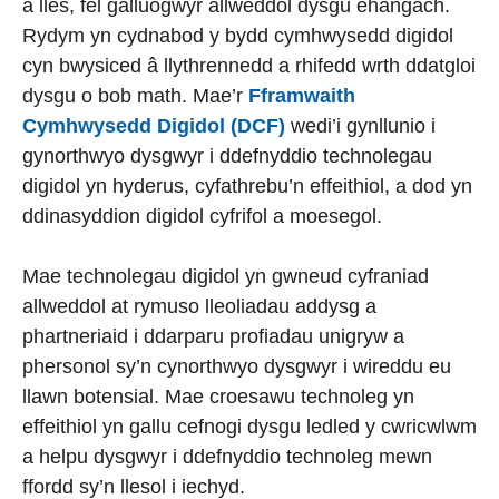
a lles, fel galluogwyr allweddol dysgu ehangach.
Rydym yn cydnabod y bydd cymhwysedd digidol
cyn bwysiced â llythrennedd a rhifedd wrth ddatgloi
dysgu o bob math. Mae’r
Fframwaith
Cymhwysedd Digidol (DCF)
wedi’i gynllunio i
gynorthwyo dysgwyr i ddefnyddio technolegau
digidol yn hyderus, cyfathrebu’n effeithiol, a dod yn
ddinasyddion digidol cyfrifol a moesegol.
Mae technolegau digidol yn gwneud cyfraniad
allweddol at rymuso lleoliadau addysg a
phartneriaid i ddarparu profiadau unigryw a
phersonol sy’n cynorthwyo dysgwyr i wireddu eu
llawn botensial. Mae croesawu technoleg yn
effeithiol yn gallu cefnogi dysgu ledled y cwricwlwm
a helpu dysgwyr i ddefnyddio technoleg mewn
ffordd sy’n llesol i iechyd.