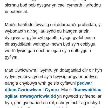
sicrhau bod pob dysgwr yn cael cymorth i wireddu
ei botensial.
Mae’n hanfodol bwysig i ni ddarparu’r profiadau, yr
wybodaeth a’r sgiliau sydd eu hangen ar ein
dysgwyr ar gyfer cyflogaeth, dysgu gydol oes a
dinasyddiaeth weithgar mewn byd sy’n esblygu,
wedi’i lywio gan dechnolegau sy’n datblygu’n
gyflym.
Mae Cwricwlwm i Gymru yn ddatganiad clir o’r hyn
rydym yn ei ystyried sy’n bwysig ar gyfer addysg
eang a chytbwys wrth geisio cyflawni
pedwar
diben Cwricwlwm i Gymru
. Mae’r
fframweithiau
sgiliau trawsgwricwlaidd
yn agwedd sylfaenol ar
hyn, gan gydnabod eu rôl, ochr yn ochr ag iechyd