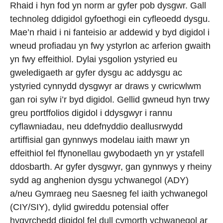
Rhaid i hyn fod yn norm ar gyfer pob dysgwr. Gall
technoleg ddigidol gyfoethogi ein cyfleoedd dysgu.
Mae’n rhaid i ni fanteisio ar addewid y byd digidol i
wneud profiadau yn fwy ystyrlon ac arferion gwaith
yn fwy effeithiol. Dylai ysgolion ystyried eu
gweledigaeth ar gyfer dysgu ac addysgu ac
ystyried cynnydd dysgwyr ar draws y cwricwlwm
gan roi sylw i’r byd digidol. Gellid gwneud hyn trwy
greu portffolios digidol i ddysgwyr i rannu
cyflawniadau, neu ddefnyddio deallusrwydd
artiffisial gan gynnwys modelau iaith mawr yn
effeithiol fel ffynonellau gwybodaeth yn yr ystafell
ddosbarth. Ar gyfer dysgwyr, gan gynnwys y rheiny
sydd ag anghenion dysgu ychwanegol (ADY)
a/neu Gymraeg neu Saesneg fel iaith ychwanegol
(CIY/SIY), dylid gwireddu potensial offer
hygyrchedd digidol fel dull cymorth ychwanegol ar