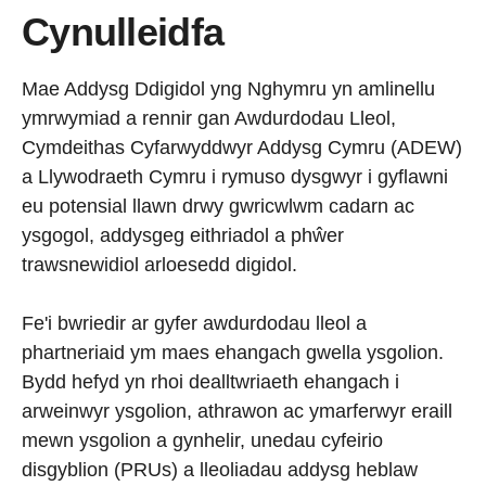
Cynulleidfa
Mae Addysg Ddigidol yng Nghymru yn amlinellu
ymrwymiad a rennir gan Awdurdodau Lleol,
Cymdeithas Cyfarwyddwyr Addysg Cymru (ADEW)
a Llywodraeth Cymru i rymuso dysgwyr i gyflawni
eu potensial llawn drwy gwricwlwm cadarn ac
ysgogol, addysgeg eithriadol a phŵer
trawsnewidiol arloesedd digidol.
Fe'i bwriedir ar gyfer awdurdodau lleol a
phartneriaid ym maes ehangach gwella ysgolion.
Bydd hefyd yn rhoi dealltwriaeth ehangach i
arweinwyr ysgolion, athrawon ac ymarferwyr eraill
mewn ysgolion a gynhelir, unedau cyfeirio
disgyblion (PRUs) a lleoliadau addysg heblaw