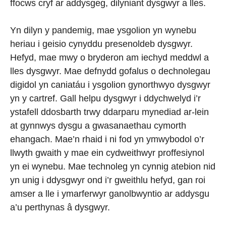
ffocws cryf ar addysgeg, dilyniant dysgwyr a lles.
Yn dilyn y pandemig, mae ysgolion yn wynebu
heriau i geisio cynyddu presenoldeb dysgwyr.
Hefyd, mae mwy o bryderon am iechyd meddwl a
lles dysgwyr. Mae defnydd gofalus o dechnolegau
digidol yn caniatáu i ysgolion gynorthwyo dysgwyr
yn y cartref. Gall helpu dysgwyr i ddychwelyd i’r
ystafell ddosbarth trwy ddarparu mynediad ar-lein
at gynnwys dysgu a gwasanaethau cymorth
ehangach. Mae’n rhaid i ni fod yn ymwybodol o’r
llwyth gwaith y mae ein cydweithwyr proffesiynol
yn ei wynebu. Mae technoleg yn cynnig atebion nid
yn unig i ddysgwyr ond i’r gweithlu hefyd, gan roi
amser a lle i ymarferwyr ganolbwyntio ar addysgu
a’u perthynas â dysgwyr.