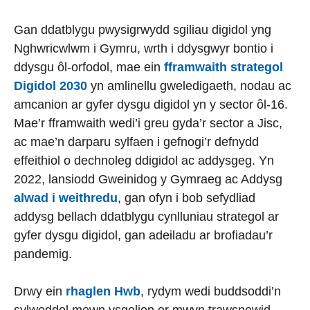
Gan ddatblygu pwysigrwydd sgiliau digidol yng
Nghwricwlwm i Gymru, wrth i ddysgwyr bontio i
ddysgu ôl-orfodol, mae ein
fframwaith strategol
Digidol 2030
yn amlinellu gweledigaeth, nodau ac
amcanion ar gyfer dysgu digidol yn y sector ôl-16.
Mae’r fframwaith wedi’i greu gyda’r sector a Jisc,
ac mae’n darparu sylfaen i gefnogi’r defnydd
effeithiol o dechnoleg ddigidol ac addysgeg. Yn
2022, lansiodd Gweinidog y Gymraeg ac Addysg
alwad i weithredu
, gan ofyn i bob sefydliad
addysg bellach ddatblygu cynlluniau strategol ar
gyfer dysgu digidol, gan adeiladu ar brofiadau’r
pandemig.
Drwy ein
rhaglen Hwb
, rydym wedi buddsoddi’n