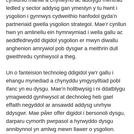
cynllunio manwl a chyflwyno ac adolygu mentrau
ledled y sector addysg gan ymestyn y tu hwnt i
ysgolion i gynnwys cydweithio hanfodol gyda’n
partneriaid gwella ysgolion strategol. Mae’r cynllun
hwn yn amlinellu ein hymrwymiad i wella gallu ac
aeddfedrwydd digidol ysgolion er mwyn diwallu
anghenion amrywiol pob dysgwr a meithrin dull
gweithredu cynhwysol a theg.
Un o fanteision technoleg ddigidol yw’r gallu i
ehangu mynediad a chynyddu ymgysylltiad pobl
ifanc yn eu dysgu. Mae’n hollbwysig i ni ddatblygu
ymagwedd gynhwysol at dechnoleg heb gael
effaith negyddol ar ansawdd addysg unrhyw
ddysgwr. Mae pŵer offer digidol i bersonoli dysgu,
darparu cymorth pwrpasol a hyrwyddo dysgu
annibynnol yn amlwg mewn llawer o ysgolion.