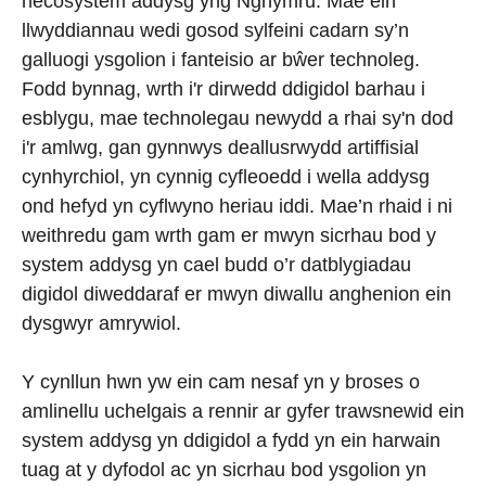
hecosystem addysg yng Nghymru. Mae ein
llwyddiannau wedi gosod sylfeini cadarn sy’n
galluogi ysgolion i fanteisio ar bŵer technoleg.
Fodd bynnag, wrth i'r dirwedd ddigidol barhau i
esblygu, mae technolegau newydd a rhai sy'n dod
i'r amlwg, gan gynnwys deallusrwydd artiffisial
cynhyrchiol, yn cynnig cyfleoedd i wella addysg
ond hefyd yn cyflwyno heriau iddi. Mae’n rhaid i ni
weithredu gam wrth gam er mwyn sicrhau bod y
system addysg yn cael budd o’r datblygiadau
digidol diweddaraf er mwyn diwallu anghenion ein
dysgwyr amrywiol.
Y cynllun hwn yw ein cam nesaf yn y broses o
amlinellu uchelgais a rennir ar gyfer trawsnewid ein
system addysg yn ddigidol a fydd yn ein harwain
tuag at y dyfodol ac yn sicrhau bod ysgolion yn