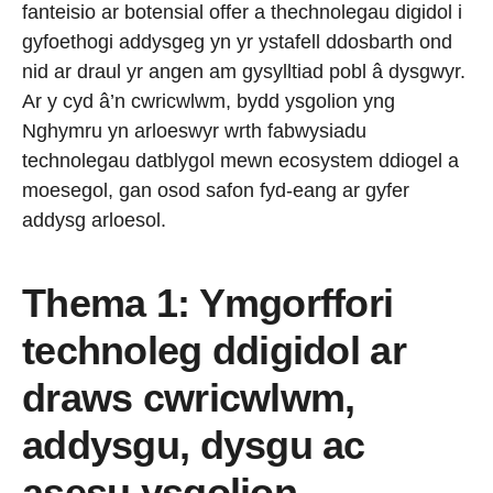
fanteisio ar botensial offer a thechnolegau digidol i
gyfoethogi addysgeg yn yr ystafell ddosbarth ond
nid ar draul yr angen am gysylltiad pobl â dysgwyr.
Ar y cyd â’n cwricwlwm, bydd ysgolion yng
Nghymru yn arloeswyr wrth fabwysiadu
technolegau datblygol mewn ecosystem ddiogel a
moesegol, gan osod safon fyd-eang ar gyfer
addysg arloesol.
Thema 1: Ymgorffori
technoleg ddigidol ar
draws cwricwlwm,
addysgu, dysgu ac
asesu ysgolion