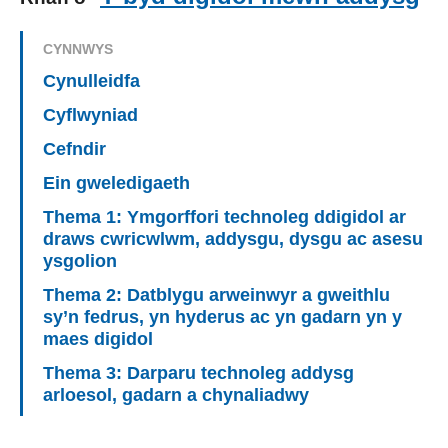
CYNNWYS
Cynulleidfa
Cyflwyniad
Cefndir
Ein gweledigaeth
Thema 1: Ymgorffori technoleg ddigidol ar
draws cwricwlwm, addysgu, dysgu ac asesu
ysgolion
Thema 2: Datblygu arweinwyr a gweithlu
sy’n fedrus, yn hyderus ac yn gadarn yn y
maes digidol
Thema 3: Darparu technoleg addysg
arloesol, gadarn a chynaliadwy