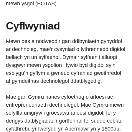
mewn ysgol (EOTAS).
Cyflwyniad
Mewn oes a nodweddir gan ddibyniaeth gynyddol
ar dechnoleg, mae’r cysyniad o lythrennedd digidol
bellach yn un sylfaenol. Dyma’r sylfaen i alluogi
dysgwyr mewn ysgolion i lywio byd digidol sy’n
esblygu’n gyflym a gwneud cyfraniad gweithredol
at gymdeithas dechnolegol ddatblygedig.
Mae gan Gymru hanes cyfoethog o arloesi ac
entrepreneuriaeth dechnolegol. Mae Cymru mewn
sefyllfa unigryw i groesawu arloesi digidol, fel y
dengys datblygiadau’r gorffennol fel suddo ceblau
cyfathrebu yr Iwerydd yn Abermawr yn y 1800au,