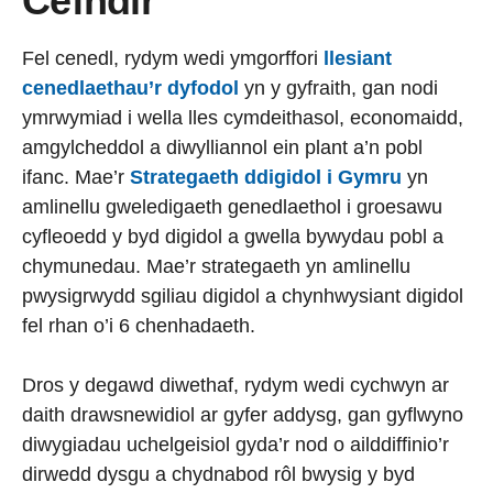
Cefndir
Fel cenedl, rydym wedi ymgorffori
llesiant
cenedlaethau’r dyfodol
yn y gyfraith, gan nodi
ymrwymiad i wella lles cymdeithasol, economaidd,
amgylcheddol a diwylliannol ein plant a’n pobl
ifanc. Mae’r
Strategaeth ddigidol i Gymru
yn
amlinellu gweledigaeth genedlaethol i groesawu
cyfleoedd y byd digidol a gwella bywydau pobl a
chymunedau. Mae’r strategaeth yn amlinellu
pwysigrwydd sgiliau digidol a chynhwysiant digidol
fel rhan o’i 6 chenhadaeth.
Dros y degawd diwethaf, rydym wedi cychwyn ar
daith drawsnewidiol ar gyfer addysg, gan gyflwyno
diwygiadau uchelgeisiol gyda’r nod o ailddiffinio’r
dirwedd dysgu a chydnabod rôl bwysig y byd