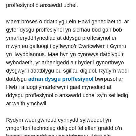
proffesiynol o ansawdd uchel.
Mae’r broses o ddatblygu ein Hawl genedlaethol ar
gyfer dysgu proffesiynol yn sicrhau bod gan bob
ymarferydd fynediad at ddysgu proffesiynol er
mwyn eu galluogi i gyflwyno’r Cwricwlwm i Gymru
yn llwyddiannus. Mae hyn yn cynnwys datblygu’r
wybodaeth, yr arbenigedd a’r hyder i gynorthwyo
dysgwyr i ddatblygu eu sgiliau digidol. Rydym wedi
datblygu
adran dysgu proffesiynol
bwrpasol ar
Hwb i alluogi ymarferwyr i gael mynediad at
ddysgu proffesiynol o ansawdd uchel sy’n seiliedig
ar waith ymchwil.
Rydym wedi gwneud cynnydd sylweddol yn
ymgorffori technoleg ddigidol fel elfen graidd o’n