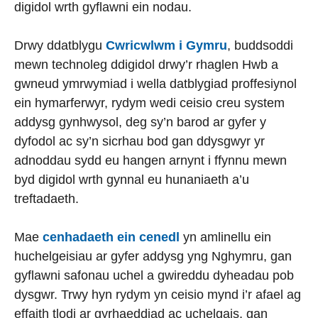
digidol wrth gyflawni ein nodau.
Drwy ddatblygu
Cwricwlwm i Gymru
, buddsoddi
mewn technoleg ddigidol drwy’r rhaglen Hwb a
gwneud ymrwymiad i wella datblygiad proffesiynol
ein hymarferwyr, rydym wedi ceisio creu system
addysg gynhwysol, deg sy’n barod ar gyfer y
dyfodol ac sy’n sicrhau bod gan ddysgwyr yr
adnoddau sydd eu hangen arnynt i ffynnu mewn
byd digidol wrth gynnal eu hunaniaeth a’u
treftadaeth.
Mae
cenhadaeth ein cenedl
yn amlinellu ein
huchelgeisiau ar gyfer addysg yng Nghymru, gan
gyflawni safonau uchel a gwireddu dyheadau pob
dysgwr. Trwy hyn rydym yn ceisio mynd i’r afael ag
effaith tlodi ar gyrhaeddiad ac uchelgais, gan