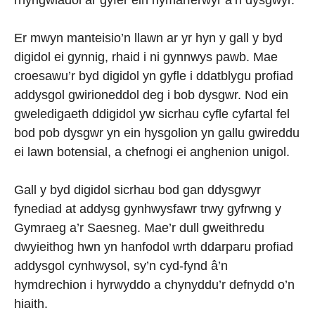
rhyngwladol ar gyfer ein hymarferwyr a’n dysgwyr.
Er mwyn manteisio’n llawn ar yr hyn y gall y byd
digidol ei gynnig, rhaid i ni gynnwys pawb. Mae
croesawu’r byd digidol yn gyfle i ddatblygu profiad
addysgol gwirioneddol deg i bob dysgwr. Nod ein
gweledigaeth ddigidol yw sicrhau cyfle cyfartal fel
bod pob dysgwr yn ein hysgolion yn gallu gwireddu
ei lawn botensial, a chefnogi ei anghenion unigol.
Gall y byd digidol sicrhau bod gan ddysgwyr
fynediad at addysg gynhwysfawr trwy gyfrwng y
Gymraeg a’r Saesneg. Mae’r dull gweithredu
dwyieithog hwn yn hanfodol wrth ddarparu profiad
addysgol cynhwysol, sy’n cyd-fynd â’n
hymdrechion i hyrwyddo a chynyddu’r defnydd o’n
hiaith.