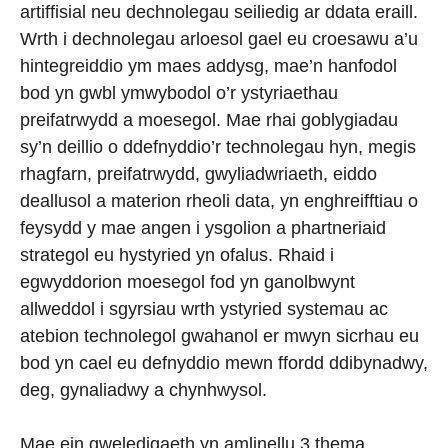
artiffisial neu dechnolegau seiliedig ar ddata eraill.
Wrth i dechnolegau arloesol gael eu croesawu a’u
hintegreiddio ym maes addysg, mae’n hanfodol
bod yn gwbl ymwybodol o’r ystyriaethau
preifatrwydd a moesegol. Mae rhai goblygiadau
sy’n deillio o ddefnyddio’r technolegau hyn, megis
rhagfarn, preifatrwydd, gwyliadwriaeth, eiddo
deallusol a materion rheoli data, yn enghreifftiau o
feysydd y mae angen i ysgolion a phartneriaid
strategol eu hystyried yn ofalus. Rhaid i
egwyddorion moesegol fod yn ganolbwynt
allweddol i sgyrsiau wrth ystyried systemau ac
atebion technolegol gwahanol er mwyn sicrhau eu
bod yn cael eu defnyddio mewn ffordd ddibynadwy,
deg, gynaliadwy a chynhwysol.
Mae ein gweledigaeth yn amlinellu 3 thema