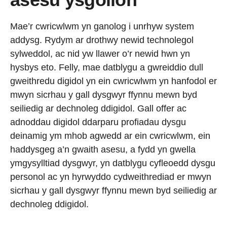
Mae’r cwricwlwm yn ganolog i unrhyw system
addysg. Rydym ar drothwy newid technolegol
sylweddol, ac nid yw llawer o’r newid hwn yn
hysbys eto. Felly, mae datblygu a gwreiddio dull
gweithredu digidol yn ein cwricwlwm yn hanfodol er
mwyn sicrhau y gall dysgwyr ffynnu mewn byd
seiliedig ar dechnoleg ddigidol. Gall offer ac
adnoddau digidol ddarparu profiadau dysgu
deinamig ym mhob agwedd ar ein cwricwlwm, ein
haddysgeg a’n gwaith asesu, a fydd yn gwella
ymgysylltiad dysgwyr, yn datblygu cyfleoedd dysgu
personol ac yn hyrwyddo cydweithrediad er mwyn
sicrhau y gall dysgwyr ffynnu mewn byd seiliedig ar
dechnoleg ddigidol.