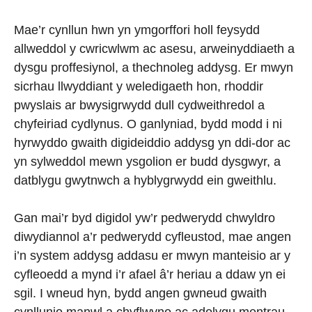
Mae’r cynllun hwn yn ymgorffori holl feysydd
allweddol y cwricwlwm ac asesu, arweinyddiaeth a
dysgu proffesiynol, a thechnoleg addysg. Er mwyn
sicrhau llwyddiant y weledigaeth hon, rhoddir
pwyslais ar bwysigrwydd dull cydweithredol a
chyfeiriad cydlynus. O ganlyniad, bydd modd i ni
hyrwyddo gwaith digideiddio addysg yn ddi-dor ac
yn sylweddol mewn ysgolion er budd dysgwyr, a
datblygu gwytnwch a hyblygrwydd ein gweithlu.
Gan mai’r byd digidol yw’r pedwerydd chwyldro
diwydiannol a’r pedwerydd cyfleustod, mae angen
i’n system addysg addasu er mwyn manteisio ar y
cyfleoedd a mynd i’r afael â’r heriau a ddaw yn ei
sgil. I wneud hyn, bydd angen gwneud gwaith