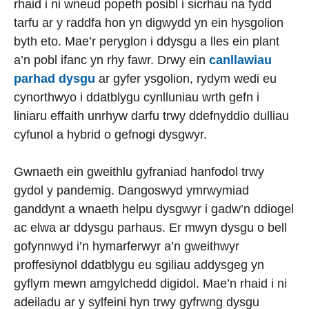
rhaid i ni wneud popeth posibl i sicrhau na fydd
tarfu ar y raddfa hon yn digwydd yn ein hysgolion
byth eto. Mae’r peryglon i ddysgu a lles ein plant
a’n pobl ifanc yn rhy fawr. Drwy ein
canllawiau
parhad dysgu
ar gyfer ysgolion, rydym wedi eu
cynorthwyo i ddatblygu cynlluniau wrth gefn i
liniaru effaith unrhyw darfu trwy ddefnyddio dulliau
cyfunol a hybrid o gefnogi dysgwyr.
Gwnaeth ein gweithlu gyfraniad hanfodol trwy
gydol y pandemig. Dangoswyd ymrwymiad
ganddynt a wnaeth helpu dysgwyr i gadw’n ddiogel
ac elwa ar ddysgu parhaus. Er mwyn dysgu o bell
gofynnwyd i’n hymarferwyr a’n gweithwyr
proffesiynol ddatblygu eu sgiliau addysgeg yn
gyflym mewn amgylchedd digidol. Mae’n rhaid i ni
adeiladu ar y sylfeini hyn trwy gyfrwng dysgu