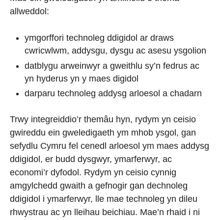
allweddol:
ymgorffori technoleg ddigidol ar draws
cwricwlwm, addysgu, dysgu ac asesu ysgolion
datblygu arweinwyr a gweithlu sy’n fedrus ac
yn hyderus yn y maes digidol
darparu technoleg addysg arloesol a chadarn
Trwy integreiddio’r themâu hyn, rydym yn ceisio
gwireddu ein gweledigaeth ym mhob ysgol, gan
sefydlu Cymru fel cenedl arloesol ym maes addysg
ddigidol, er budd dysgwyr, ymarferwyr, ac
economi’r dyfodol. Rydym yn ceisio cynnig
amgylchedd gwaith a gefnogir gan dechnoleg
ddigidol i ymarferwyr, lle mae technoleg yn dileu
rhwystrau ac yn lleihau beichiau. Mae’n rhaid i ni