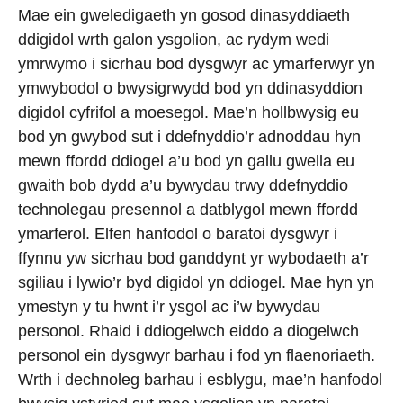
Mae ein gweledigaeth yn gosod dinasyddiaeth
ddigidol wrth galon ysgolion, ac rydym wedi
ymrwymo i sicrhau bod dysgwyr ac ymarferwyr yn
ymwybodol o bwysigrwydd bod yn ddinasyddion
digidol cyfrifol a moesegol. Mae’n hollbwysig eu
bod yn gwybod sut i ddefnyddio’r adnoddau hyn
mewn ffordd ddiogel a’u bod yn gallu gwella eu
gwaith bob dydd a’u bywydau trwy ddefnyddio
technolegau presennol a datblygol mewn ffordd
ymarferol. Elfen hanfodol o baratoi dysgwyr i
ffynnu yw sicrhau bod ganddynt yr wybodaeth a’r
sgiliau i lywio’r byd digidol yn ddiogel. Mae hyn yn
ymestyn y tu hwnt i’r ysgol ac i’w bywydau
personol. Rhaid i ddiogelwch eiddo a diogelwch
personol ein dysgwyr barhau i fod yn flaenoriaeth.
Wrth i dechnoleg barhau i esblygu, mae’n hanfodol