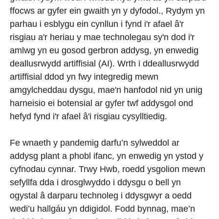
ffocws ar gyfer ein gwaith yn y dyfodol., Rydym yn
parhau i esblygu ein cynllun i fynd i'r afael â'r
risgiau a'r heriau y mae technolegau sy'n dod i'r
amlwg yn eu gosod gerbron addysg, yn enwedig
deallusrwydd artiffisial (AI). Wrth i ddeallusrwydd
artiffisial ddod yn fwy integredig mewn
amgylcheddau dysgu, mae'n hanfodol nid yn unig
harneisio ei botensial ar gyfer twf addysgol ond
hefyd fynd i'r afael â'i risgiau cysylltiedig.
Fe wnaeth y pandemig darfu’n sylweddol ar
addysg plant a phobl ifanc, yn enwedig yn ystod y
cyfnodau cynnar. Trwy Hwb, roedd ysgolion mewn
sefyllfa dda i drosglwyddo i ddysgu o bell yn
ogystal â darparu technoleg i ddysgwyr a oedd
wedi’u hallgáu yn ddigidol. Fodd bynnag, mae’n