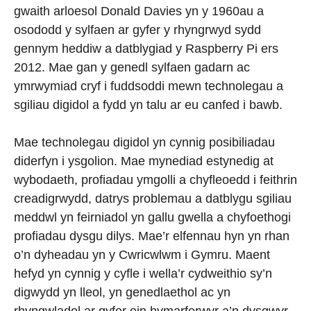
gwaith arloesol Donald Davies yn y 1960au a
osododd y sylfaen ar gyfer y rhyngrwyd sydd
gennym heddiw a datblygiad y Raspberry Pi ers
2012. Mae gan y genedl sylfaen gadarn ac
ymrwymiad cryf i fuddsoddi mewn technolegau a
sgiliau digidol a fydd yn talu ar eu canfed i bawb.
Mae technolegau digidol yn cynnig posibiliadau
diderfyn i ysgolion. Mae mynediad estynedig at
wybodaeth, profiadau ymgolli a chyfleoedd i feithrin
creadigrwydd, datrys problemau a datblygu sgiliau
meddwl yn feirniadol yn gallu gwella a chyfoethogi
profiadau dysgu dilys. Mae’r elfennau hyn yn rhan
o’n dyheadau yn y Cwricwlwm i Gymru. Maent
hefyd yn cynnig y cyfle i wella’r cydweithio sy’n
digwydd yn lleol, yn genedlaethol ac yn