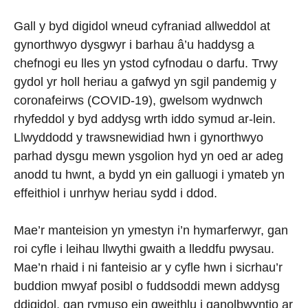
Gall y byd digidol wneud cyfraniad allweddol at
gynorthwyo dysgwyr i barhau â’u haddysg a
chefnogi eu lles yn ystod cyfnodau o darfu. Trwy
gydol yr holl heriau a gafwyd yn sgil pandemig y
coronafeirws (COVID-19), gwelsom wydnwch
rhyfeddol y byd addysg wrth iddo symud ar-lein.
Llwyddodd y trawsnewidiad hwn i gynorthwyo
parhad dysgu mewn ysgolion hyd yn oed ar adeg
anodd tu hwnt, a bydd yn ein galluogi i ymateb yn
effeithiol i unrhyw heriau sydd i ddod.
Mae’r manteision yn ymestyn i’n hymarferwyr, gan
roi cyfle i leihau llwythi gwaith a lleddfu pwysau.
Mae’n rhaid i ni fanteisio ar y cyfle hwn i sicrhau’r
buddion mwyaf posibl o fuddsoddi mewn addysg
ddigidol, gan rymuso ein gweithlu i ganolbwyntio ar