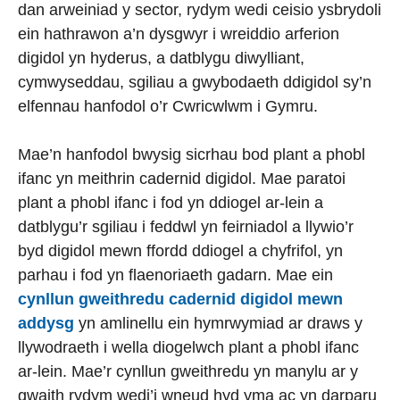
dan arweiniad y sector, rydym wedi ceisio ysbrydoli
ein hathrawon a’n dysgwyr i wreiddio arferion
digidol yn hyderus, a datblygu diwylliant,
cymwyseddau, sgiliau a gwybodaeth ddigidol sy’n
elfennau hanfodol o’r Cwricwlwm i Gymru.
Mae’n hanfodol bwysig sicrhau bod plant a phobl
ifanc yn meithrin cadernid digidol. Mae paratoi
plant a phobl ifanc i fod yn ddiogel ar-lein a
datblygu’r sgiliau i feddwl yn feirniadol a llywio’r
byd digidol mewn ffordd ddiogel a chyfrifol, yn
parhau i fod yn flaenoriaeth gadarn. Mae ein
cynllun gweithredu cadernid digidol mewn
addysg
yn amlinellu ein hymrwymiad ar draws y
llywodraeth i wella diogelwch plant a phobl ifanc
ar-lein. Mae’r cynllun gweithredu yn manylu ar y
gwaith rydym wedi’i wneud hyd yma ac yn darparu