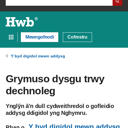
Mewngofnodi
Cofrestru
Y byd digidol mewn addysg
Grymuso dysgu trwy
dechnoleg
Ynglŷn â'n dull cydweithredol o gofleidio
addysg ddigidol yng Nghymru.
Y byd digidol mewn addysg
Rhan o