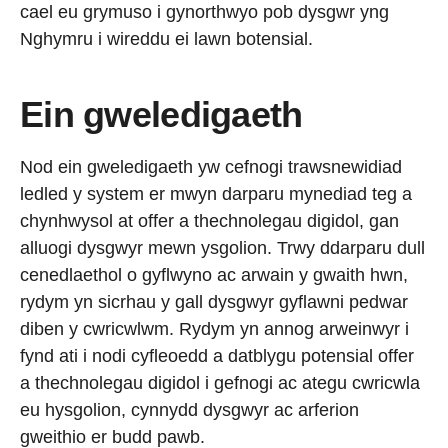
cael eu grymuso i gynorthwyo pob dysgwr yng
Nghymru i wireddu ei lawn botensial.
Ein gweledigaeth
Nod ein gweledigaeth yw cefnogi trawsnewidiad
ledled y system er mwyn darparu mynediad teg a
chynhwysol at offer a thechnolegau digidol, gan
alluogi dysgwyr mewn ysgolion. Trwy ddarparu dull
cenedlaethol o gyflwyno ac arwain y gwaith hwn,
rydym yn sicrhau y gall dysgwyr gyflawni pedwar
diben y cwricwlwm. Rydym yn annog arweinwyr i
fynd ati i nodi cyfleoedd a datblygu potensial offer
a thechnolegau digidol i gefnogi ac ategu cwricwla
eu hysgolion, cynnydd dysgwyr ac arferion
gweithio er budd pawb.