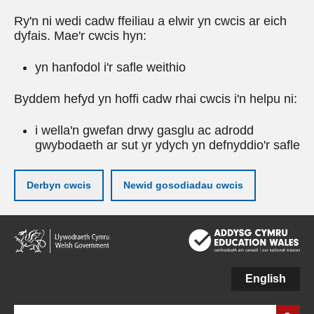
Ry'n ni wedi cadw ffeiliau a elwir yn cwcis ar eich
dyfais. Mae'r cwcis hyn:
yn hanfodol i'r safle weithio
Byddem hefyd yn hoffi cadw rhai cwcis i'n helpu ni:
i wella'n gwefan drwy gasglu ac adrodd
gwybodaeth ar sut yr ydych yn defnyddio'r safle
Derbyn cwcis
Newid gosodiadau cwcis
Neidio
i'r
prif
gynnwy
English