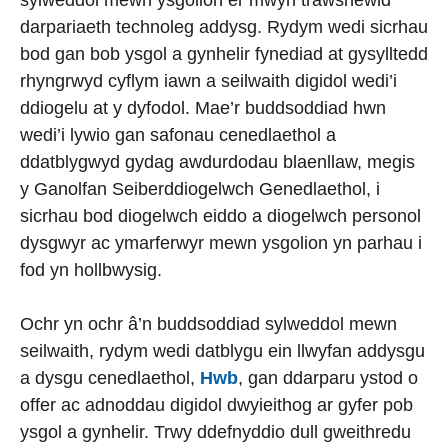
sylweddol mewn ysgolion er mwyn trawsnewid
darpariaeth technoleg addysg. Rydym wedi sicrhau
bod gan bob ysgol a gynhelir fynediad at gysylltedd
rhyngrwyd cyflym iawn a seilwaith digidol wedi’i
ddiogelu at y dyfodol. Mae’r buddsoddiad hwn
wedi’i lywio gan safonau cenedlaethol a
ddatblygwyd gydag awdurdodau blaenllaw, megis
y Ganolfan Seiberddiogelwch Genedlaethol, i
sicrhau bod diogelwch eiddo a diogelwch personol
dysgwyr ac ymarferwyr mewn ysgolion yn parhau i
fod yn hollbwysig.
Ochr yn ochr â’n buddsoddiad sylweddol mewn
seilwaith, rydym wedi datblygu ein llwyfan addysgu
a dysgu cenedlaethol,
Hwb
, gan ddarparu ystod o
offer ac adnoddau digidol dwyieithog ar gyfer pob
ysgol a gynhelir. Trwy ddefnyddio dull gweithredu