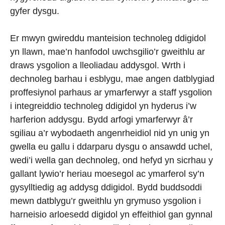
gyfer dysgu.
Er mwyn gwireddu manteision technoleg ddigidol
yn llawn, mae’n hanfodol uwchsgilio’r gweithlu ar
draws ysgolion a lleoliadau addysgol. Wrth i
dechnoleg barhau i esblygu, mae angen datblygiad
proffesiynol parhaus ar ymarferwyr a staff ysgolion
i integreiddio technoleg ddigidol yn hyderus i’w
harferion addysgu. Bydd arfogi ymarferwyr â’r
sgiliau a’r wybodaeth angenrheidiol nid yn unig yn
gwella eu gallu i ddarparu dysgu o ansawdd uchel,
wedi’i wella gan dechnoleg, ond hefyd yn sicrhau y
gallant lywio’r heriau moesegol ac ymarferol sy’n
gysylltiedig ag addysg ddigidol. Bydd buddsoddi
mewn datblygu’r gweithlu yn grymuso ysgolion i
harneisio arloesedd digidol yn effeithiol gan gynnal