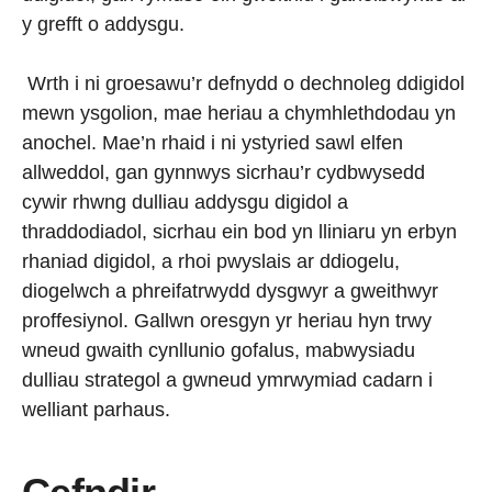
y grefft o addysgu.
Wrth i ni groesawu’r defnydd o dechnoleg ddigidol
mewn ysgolion, mae heriau a chymhlethdodau yn
anochel. Mae’n rhaid i ni ystyried sawl elfen
allweddol, gan gynnwys sicrhau’r cydbwysedd
cywir rhwng dulliau addysgu digidol a
thraddodiadol, sicrhau ein bod yn lliniaru yn erbyn
rhaniad digidol, a rhoi pwyslais ar ddiogelu,
diogelwch a phreifatrwydd dysgwyr a gweithwyr
proffesiynol. Gallwn oresgyn yr heriau hyn trwy
wneud gwaith cynllunio gofalus, mabwysiadu
dulliau strategol a gwneud ymrwymiad cadarn i
welliant parhaus.