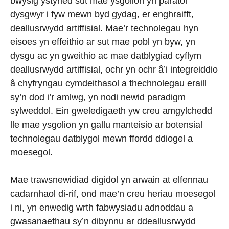
bwysig ystyried sut mae ysgolion yn paratoi
dysgwyr i fyw mewn byd gydag, er enghraifft,
deallusrwydd artiffisial. Mae’r technolegau hyn
eisoes yn effeithio ar sut mae pobl yn byw, yn
dysgu ac yn gweithio ac mae datblygiad cyflym
deallusrwydd artiffisial, ochr yn ochr â’i integreiddio
â chyfryngau cymdeithasol a thechnolegau eraill
sy’n dod i’r amlwg, yn nodi newid paradigm
sylweddol. Ein gweledigaeth yw creu amgylchedd
lle mae ysgolion yn gallu manteisio ar botensial
technolegau datblygol mewn ffordd ddiogel a
moesegol.
Mae trawsnewidiad digidol yn arwain at elfennau
cadarnhaol di-rif, ond mae’n creu heriau moesegol
i ni, yn enwedig wrth fabwysiadu adnoddau a
gwasanaethau sy’n dibynnu ar ddeallusrwydd