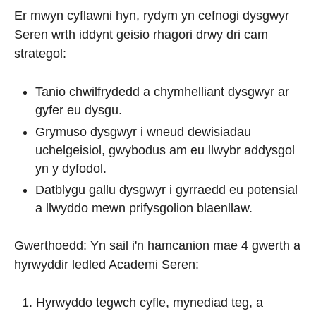
Er mwyn cyflawni hyn, rydym yn cefnogi dysgwyr
Seren wrth iddynt geisio rhagori drwy dri cam
strategol:
Tanio chwilfrydedd a chymhelliant dysgwyr ar
gyfer eu dysgu.
Grymuso dysgwyr i wneud dewisiadau
uchelgeisiol, gwybodus am eu llwybr addysgol
yn y dyfodol.
Datblygu gallu dysgwyr i gyrraedd eu potensial
a llwyddo mewn prifysgolion blaenllaw.
Gwerthoedd: Yn sail i'n hamcanion mae 4 gwerth a
hyrwyddir ledled Academi Seren:
Hyrwyddo tegwch cyfle, mynediad teg, a