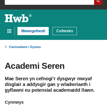
Mewngofnodi
Cofrestru
Cwricwlwm i Gymru
Academi Seren
Mae Seren yn cefnogi'r dysgwyr mwyaf
disglair a addysgir gan y wladwriaeth i
gyflawni eu potensial academaidd llawn.
Cynnwys