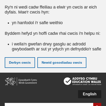
Ry'n ni wedi cadw ffeiliau a elwir yn cwcis ar eich
dyfais. Mae'r cwcis hyn:
yn hanfodol i'r safle weithio
Byddem hefyd yn hoffi cadw rhai cwcis i'n helpu ni:
i wella'n gwefan drwy gasglu ac adrodd
gwybodaeth ar sut yr ydych yn defnyddio'r safle
Derbyn cwcis
Newid gosodiadau cwcis
Neidio
i'r
prif
gynnwy
English