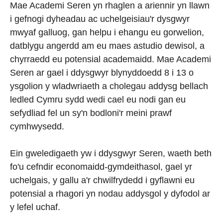
Mae Academi Seren yn rhaglen a ariennir yn llawn
i gefnogi dyheadau ac uchelgeisiau'r dysgwyr
mwyaf galluog, gan helpu i ehangu eu gorwelion,
datblygu angerdd am eu maes astudio dewisol, a
chyrraedd eu potensial academaidd. Mae Academi
Seren ar gael i ddysgwyr blynyddoedd 8 i 13 o
ysgolion y wladwriaeth a cholegau addysg bellach
ledled Cymru sydd wedi cael eu nodi gan eu
sefydliad fel un sy'n bodloni'r meini prawf
cymhwysedd.
Ein gweledigaeth yw i ddysgwyr Seren, waeth beth
fo'u cefndir economaidd-gymdeithasol, gael yr
uchelgais, y gallu a'r chwilfrydedd i gyflawni eu
potensial a rhagori yn nodau addysgol y dyfodol ar
y lefel uchaf.