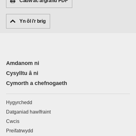
Cadw ac argraffu PDF
Yn ôl i'r brig
Amdanom ni
Cysylltu â ni
Cymorth a chefnogaeth
Hygyrchedd
Datganiad hawlfraint
Cwcis
Preifatrwydd