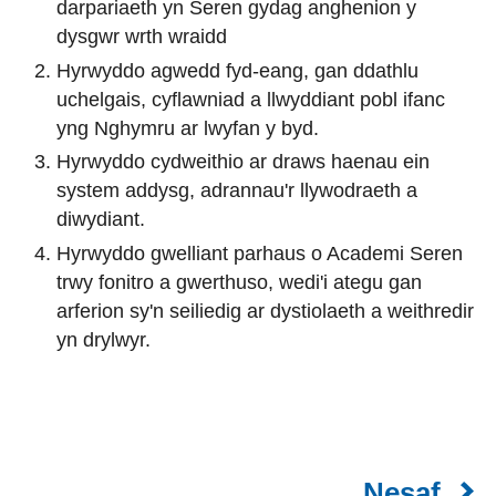
darpariaeth yn Seren gydag anghenion y
dysgwr wrth wraidd
Hyrwyddo agwedd fyd-eang, gan ddathlu
uchelgais, cyflawniad a llwyddiant pobl ifanc
yng Nghymru ar lwyfan y byd.
Hyrwyddo cydweithio ar draws haenau ein
system addysg, adrannau'r llywodraeth a
diwydiant.
Hyrwyddo gwelliant parhaus o Academi Seren
trwy fonitro a gwerthuso, wedi'i ategu gan
arferion sy'n seiliedig ar dystiolaeth a weithredir
yn drylwyr.
Nesaf