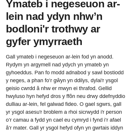
Ymateb i negeseuon ar-
lein nad ydyn nhw’n
bodloni'r trothwy ar
gyfer ymyrraeth
Gall ymateb i negeseuon ar-lein fod yn anodd.
Rydym yn argymell nad ydych yn ymateb yn
gyhoeddus. Pan fo modd adnabod y sawl bostiodd
y neges, a phan fo’r gŵyn yn ddilys, dylai'r ysgol
geisio cwrdd â nhw er mwyn ei thrafod. Gellid
hwyluso hyn hefyd dros y ffôn neu drwy ddefnyddio
dulliau ar-lein, fel galwad fideo. O gael sgwrs, gall
yr ysgol asesu'r broblem a rhoi sicrwydd i'r person
o’r camau a fydd yn cael eu cymryd i fynd i’r afael
â’r mater. Gall yr ysgol hefyd ofyn yn gwrtais iddyn