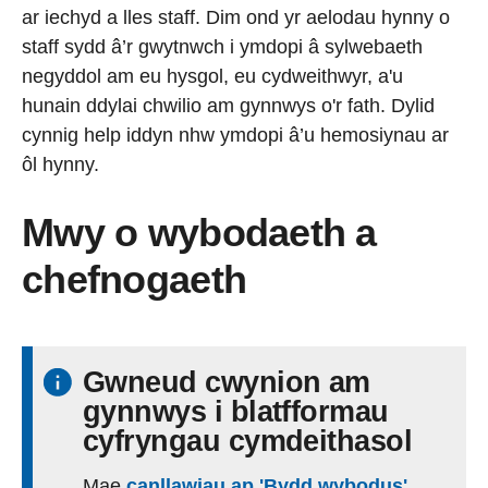
ar iechyd a lles staff. Dim ond yr aelodau hynny o
staff sydd â’r gwytnwch i ymdopi â sylwebaeth
negyddol am eu hysgol, eu cydweithwyr, a'u
hunain ddylai chwilio am gynnwys o'r fath. Dylid
cynnig help iddyn nhw ymdopi â’u hemosiynau ar
ôl hynny.
Mwy o wybodaeth a
chefnogaeth
Gwneud cwynion am
gynnwys i blatfformau
cyfryngau cymdeithasol
Mae
canllawiau ap 'Bydd wybodus'