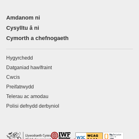
Amdanom ni
Cysylltu â ni
Cymorth a chefnogaeth
Hygyrchedd
Datganiad hawlfraint
Cwcis
Preifatrwydd
Telerau ac amodau
Polisi defnydd derbyniol