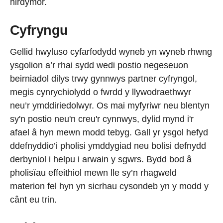
hirdymor.
Cyfryngu
Gellid hwyluso cyfarfodydd wyneb yn wyneb rhwng
ysgolion a’r rhai sydd wedi postio negeseuon
beirniadol dilys trwy gynnwys partner cyfryngol,
megis cynrychiolydd o fwrdd y llywodraethwyr
neu’r ymddiriedolwyr. Os mai myfyriwr neu blentyn
sy'n postio neu'n creu'r cynnwys, dylid mynd i'r
afael â hyn mewn modd tebyg. Gall yr ysgol hefyd
ddefnyddio’i pholisi ymddygiad neu bolisi defnydd
derbyniol i helpu i arwain y sgwrs. Bydd bod â
pholisïau effeithiol mewn lle sy’n rhagweld
materion fel hyn yn sicrhau cysondeb yn y modd y
cânt eu trin.