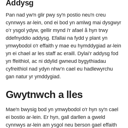
Addysg
Pan nad yw'n glir pwy sy'n postio neu'n creu
cynnwys ar-lein, ond ei bod yn amlwg mai dysgwyr
o’r ysgol ydyw, gellir mynd i'r afael â hyn trwy
ddefnyddio addysg. Efallai na fydd y plant yn
ymwybodol o'r effaith y mae eu hymddygiad ar-lein
yn ei chael ar les staff ac eraill. Dylai’r addysg fod
yn ffeithiol, ac ni ddylid gwneud bygythiadau
cyfreithiol nad ydyn nhw’n cael eu hadlewyrchu
gan natur yr ymddygiad.
Gwytnwch a lles
Mae'n bwysig bod yn ymwybodol o'r hyn sy'n cael
ei bostio ar-lein. Er hyn, gall darllen a gweld
cynnwys ar-lein am ysgol neu berson gael effaith