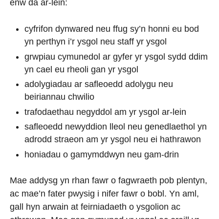
enw da ar-lein:
cyfrifon dynwared neu ffug sy’n honni eu bod
yn perthyn i’r ysgol neu staff yr ysgol
grwpiau cymunedol ar gyfer yr ysgol sydd ddim
yn cael eu rheoli gan yr ysgol
adolygiadau ar safleoedd adolygu neu
beiriannau chwilio
trafodaethau negyddol am yr ysgol ar-lein
safleoedd newyddion lleol neu genedlaethol yn
adrodd straeon am yr ysgol neu ei hathrawon
honiadau o gamymddwyn neu gam-drin
Mae addysg yn rhan fawr o fagwraeth pob plentyn,
ac mae’n fater pwysig i nifer fawr o bobl. Yn aml,
gall hyn arwain at feirniadaeth o ysgolion ac