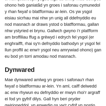
ohono heb ganiatâd yn groes i safonau cymunedol
y rhan fwyaf o blatfformau ar-lein. Os yw ysgol
eisiau sicrhau mai nhw yn unig all ddefnyddio eu
nod masnach ar draws ystod o blatfformau, gallan
nhw ystyried ei brynu. Gallwch gwyno i’r platfform
am broffiliau ffug a grëwyd i edrych fel ysgol (er
enghraifft, rhai sy'n defnyddio bathodyn yr ysgol fel
llun proffil ac enw'r ysgol neu amrywiad ohono) gan
eu bod yn torri amodau nod masnach.
Dynwared
Mae dynwared amlwg yn groes i safonau'r rhan
fwyaf o blatfformau ar-lein. Yn aml, caiff delwedd
ac enw rhywun eu defnyddio er mwyn rhoi’r argraff
ei fod yn gyfrif dilys. Gall hyn beri pryder
gwirioneddol, yn enwedig os yw'r cyfrif yn postio