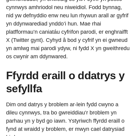
cynnwys amhriodol neu niweidiol. Fodd bynnag,
nid yw defnyddio enw neu lun rhywun arall ar gyfrif
yn ddynwarediad ynddo’i hun. Mae rhai
platfformau’n caniatáu cyfrifon parodi, er enghraifft
X (Twitter gynt). Cyhyd â bod y cyfrif yn ei gwneud
yn amlwg mai parodi ydyw, ni fydd X yn gweithredu
os cwynir am ddynwared.
Ffyrdd eraill o ddatrys
y
sefyllfa
Dim ond datrys y broblem ar-lein fydd cwyno a
dileu cynnwys, tra bo gwreiddiau’r broblem yn
parhau yn y byd go iawn. Ystyriwch ffyrdd eraill o
fynd at wraidd y broblem, er mwyn cael datrysiad