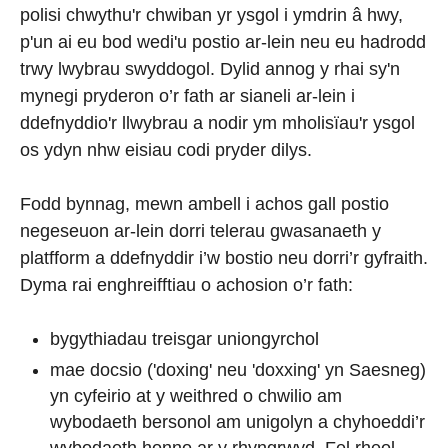
polisi chwythu'r chwiban yr ysgol i ymdrin â hwy,
p'un ai eu bod wedi'u postio ar-lein neu eu hadrodd
trwy lwybrau swyddogol. Dylid annog y rhai sy'n
mynegi pryderon o’r fath ar sianeli ar-lein i
ddefnyddio'r llwybrau a nodir ym mholisïau'r ysgol
os ydyn nhw eisiau codi pryder dilys.
Fodd bynnag, mewn ambell i achos gall postio
negeseuon ar-lein dorri telerau gwasanaeth y
platfform a ddefnyddir i’w bostio neu dorri’r gyfraith.
Dyma rai enghreifftiau o achosion o’r fath:
bygythiadau treisgar uniongyrchol
mae docsio ('doxing' neu 'doxxing' yn Saesneg)
yn cyfeirio at y weithred o chwilio am
wybodaeth bersonol am unigolyn a chyhoeddi’r
wybodaeth honno ar y rhyngrwyd. Fel rheol