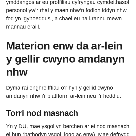
ymddangos ar eu proffiliau cyfryngau cymdeithasol
personol yw’r rhai y maen nhw’n fodlon iddyn nhw
fod yn ‘gyhoeddus’, a chael eu hail-rannu mewn
mannau eraill.
Materion enw da ar-lein
y gellir cwyno amdanyn
nhw
Dyma rai enghreifftiau o’r hyn y gellid cwyno
amdanyn nhw i’r platfform ar-lein neu i’r heddlu.
Torri nod masnach
Yn y DU, mae ysgol yn berchen ar ei nod masnach
ei hun (bathodyn ysgol, logo ac enw). Mae defnydd