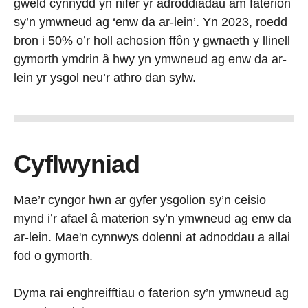
gweld cynnydd yn nifer yr adroddiadau am faterion
sy’n ymwneud ag ‘enw da ar-lein’. Yn 2023, roedd
bron i 50% o’r holl achosion ffôn y gwnaeth y llinell
gymorth ymdrin â hwy yn ymwneud ag enw da ar-
lein yr ysgol neu’r athro dan sylw.
Cyflwyniad
Mae’r cyngor hwn ar gyfer ysgolion sy’n ceisio
mynd i’r afael â materion sy’n ymwneud ag enw da
ar-lein. Mae'n cynnwys dolenni at adnoddau a allai
fod o gymorth.
Dyma rai enghreifftiau o faterion sy’n ymwneud ag