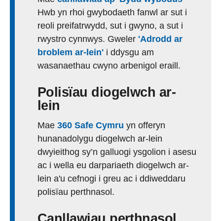
Hwb yn rhoi gwybodaeth fanwl ar sut i
reoli preifatrwydd, sut i gwyno, a sut i
rwystro cynnwys. Gweler
'Adrodd ar
broblem ar-lein'
i ddysgu am
wasanaethau cwyno arbenigol eraill.
Polisïau diogelwch ar-
lein
Mae
360 Safe Cymru
yn offeryn
hunanadolygu diogelwch ar-lein
dwyieithog sy’n galluogi ysgolion i asesu
ac i wella eu darpariaeth diogelwch ar-
lein a'u cefnogi i greu ac i ddiweddaru
polisïau perthnasol.
Canllawiau perthnasol