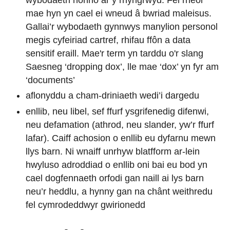
mae hyn yn cael ei wneud â bwriad maleisus.
Gallai’r wybodaeth gynnwys manylion personol
megis cyfeiriad cartref, rhifau ffôn a data
sensitif eraill. Mae'r term yn tarddu o'r slang
Saesneg ‘dropping dox’, lle mae ‘dox’ yn fyr am
‘documents’
aflonyddu a cham-driniaeth wedi’i dargedu
enllib, neu libel, sef ffurf ysgrifenedig difenwi,
neu defamation (athrod, neu slander, yw’r ffurf
lafar). Caiff achosion o enllib eu dyfarnu mewn
llys barn. Ni wnaiff unrhyw blatfform ar-lein
hwyluso adroddiad o enllib oni bai eu bod yn
cael dogfennaeth orfodi gan naill ai lys barn
neu’r heddlu, a hynny gan na chânt weithredu
fel cymrodeddwyr gwirionedd