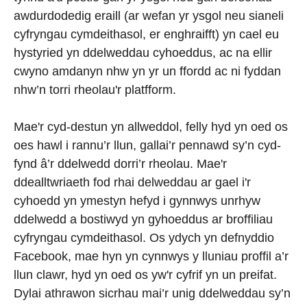
awdurdodedig eraill (ar wefan yr ysgol neu sianeli
cyfryngau cymdeithasol, er enghraifft) yn cael eu
hystyried yn ddelweddau cyhoeddus, ac na ellir
cwyno amdanyn nhw yn yr un ffordd ac ni fyddan
nhw’n torri rheolau'r platfform.
Mae'r cyd-destun yn allweddol, felly hyd yn oed os
oes hawl i rannu’r llun, gallai’r pennawd sy’n cyd-
fynd â’r ddelwedd dorri’r rheolau. Mae'r
ddealltwriaeth fod rhai delweddau ar gael i'r
cyhoedd yn ymestyn hefyd i gynnwys unrhyw
ddelwedd a bostiwyd yn gyhoeddus ar broffiliau
cyfryngau cymdeithasol. Os ydych yn defnyddio
Facebook, mae hyn yn cynnwys y lluniau proffil a’r
llun clawr, hyd yn oed os yw'r cyfrif yn un preifat.
Dylai athrawon sicrhau mai’r unig ddelweddau sy’n