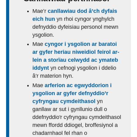
Mae’r
canllawiau dod â’ch dyfais
eich hun
yn rhoi cyngor ynghylch
defnyddio dyfeisiau personol mewn
ysgolion.
Mae
cyngor i ysgolion ar baratoi
ar gyfer heriau niweidiol feirol ar-
lein a storïau celwydd ac ymateb
iddynt
yn cefnogi ysgolion i ddelio
â’r materion hyn.
Mae
arferion ac egwyddorion i
ysgolion ar gyfer defnyddio’r
cyfryngau cymdeithasol
yn
ganllaw ar sut i gynllunio dull o
ddefnyddio'r cyfryngau cymdeithasol
mewn ffordd ddiogel, broffesiynol a
chadarnhaol fel rhan o