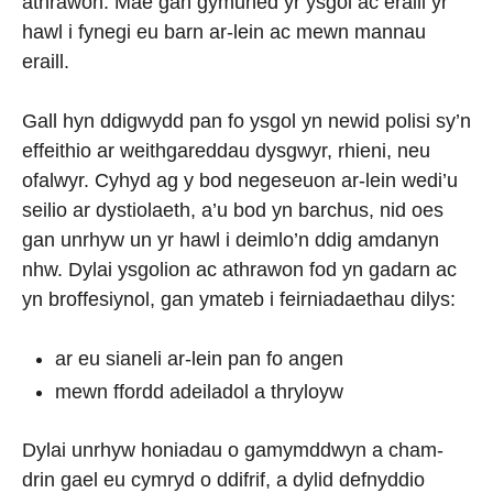
athrawon. Mae gan gymuned yr ysgol ac eraill yr
hawl i fynegi eu barn ar-lein ac mewn mannau
eraill.
Gall hyn ddigwydd pan fo ysgol yn newid polisi sy’n
effeithio ar weithgareddau dysgwyr, rhieni, neu
ofalwyr. Cyhyd ag y bod negeseuon ar-lein wedi’u
seilio ar dystiolaeth, a’u bod yn barchus, nid oes
gan unrhyw un yr hawl i deimlo’n ddig amdanyn
nhw. Dylai ysgolion ac athrawon fod yn gadarn ac
yn broffesiynol, gan ymateb i feirniadaethau dilys:
ar eu sianeli ar-lein pan fo angen
mewn ffordd adeiladol a thryloyw
Dylai unrhyw honiadau o gamymddwyn a cham-
drin gael eu cymryd o ddifrif, a dylid defnyddio