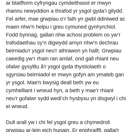
ar blatfform cyfryngau cymdeithasol er mwyn
rhannu newyddion a thrafod yr ysgol gyda’i gilydd.
Fel arfer, mae grwpiau o’r fath yn gwbl ddiniwed ac
maen nhw’n helpu i greu cymuned gynhyrchiol.
Fodd bynnag, gallan nhw achosi problem os yw’r
trafodaethau sy’n digwydd arnyn nhw’n dechrau
beirniadu'r ysgol neu'r athrawon yn hallt. Grwpiau
caeedig yw’r rhain ran amlaf, ond gall rhiant neu
ofalwr gysylltu â'r ysgol gyda thystiolaeth o
sgyrsiau beirniadol er mwyn gofyn am ymateb gan
yr ysgol. Mae'n bwysig deall beth yw eu
cymhelliant i wneud hyn, a beth y mae’r rhiant
neu’r gofalwr sydd wedi’ch hysbysu yn disgwyl i chi
ei wneud.
Dull arall yw i chi fel ysgol greu a chymedroli
grwpiau ar-lein eich hunain. Er enghraifft, gallai'r