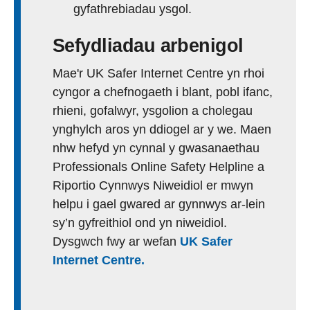
gyfathrebiadau ysgol.
Sefydliadau arbenigol
Mae'r UK Safer Internet Centre yn rhoi
cyngor a chefnogaeth i blant, pobl ifanc,
rhieni, gofalwyr, ysgolion a cholegau
ynghylch aros yn ddiogel ar y we. Maen
nhw hefyd yn cynnal y gwasanaethau
Professionals Online Safety Helpline a
Riportio Cynnwys Niweidiol er mwyn
helpu i gael gwared ar gynnwys ar-lein
sy’n gyfreithiol ond yn niweidiol.
Dysgwch fwy ar wefan
UK Safer
Internet Centre.