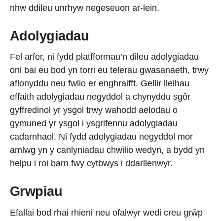
nhw ddileu unrhyw negeseuon ar-lein.
Adolygiadau
Fel arfer, ni fydd platfformau’n dileu adolygiadau
oni bai eu bod yn torri eu telerau gwasanaeth, trwy
aflonyddu neu fwlio er enghraifft. Gellir lleihau
effaith adolygiadau negyddol a chynyddu sgôr
gyffredinol yr ysgol trwy wahodd aelodau o
gymuned yr ysgol i ysgrifennu adolygiadau
cadarnhaol. Ni fydd adolygiadau negyddol mor
amlwg yn y canlyniadau chwilio wedyn, a bydd yn
helpu i roi barn fwy cytbwys i ddarllenwyr.
Grwpiau
Efallai bod rhai rhieni neu ofalwyr wedi creu grŵp