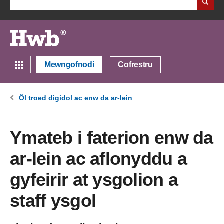
Mewngofnodi
Cofrestru
Ôl troed digidol ac enw da ar-lein
Ymateb i faterion enw da
ar-lein ac aflonyddu a
gyfeirir at ysgolion a
staff ysgol