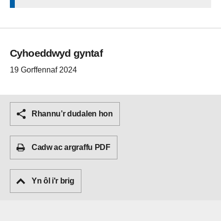
Cyhoeddwyd gyntaf
19 Gorffennaf 2024
Rhannu’r dudalen hon
Cadw ac argraffu PDF
Yn ôl i'r brig