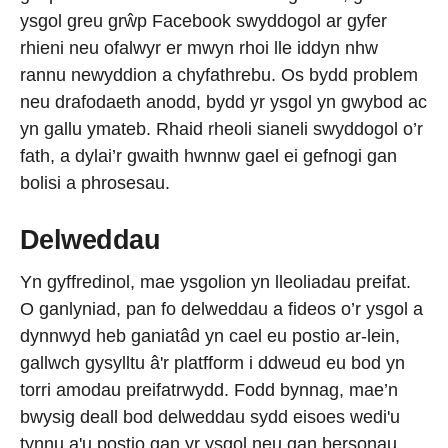
ysgol greu grŵp Facebook swyddogol ar gyfer
rhieni neu ofalwyr er mwyn rhoi lle iddyn nhw
rannu newyddion a chyfathrebu. Os bydd problem
neu drafodaeth anodd, bydd yr ysgol yn gwybod ac
yn gallu ymateb. Rhaid rheoli sianeli swyddogol o’r
fath, a dylai’r gwaith hwnnw gael ei gefnogi gan
bolisi a phrosesau.
Delweddau
Yn gyffredinol, mae ysgolion yn lleoliadau preifat.
O ganlyniad, pan fo delweddau a fideos o’r ysgol a
dynnwyd heb ganiatâd yn cael eu postio ar-lein,
gallwch gysylltu â'r platfform i ddweud eu bod yn
torri amodau preifatrwydd. Fodd bynnag, mae’n
bwysig deall bod delweddau sydd eisoes wedi'u
tynnu a'u postio gan yr ysgol neu gan bersonau