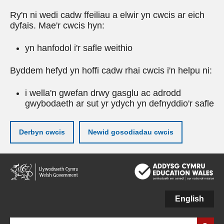
Ry'n ni wedi cadw ffeiliau a elwir yn cwcis ar eich
dyfais. Mae'r cwcis hyn:
yn hanfodol i'r safle weithio
Byddem hefyd yn hoffi cadw rhai cwcis i'n helpu ni:
i wella'n gwefan drwy gasglu ac adrodd
gwybodaeth ar sut yr ydych yn defnyddio'r safle
Derbyn cwcis
Newid gosodiadau cwcis
Neidio
i'r
prif
gynnwy
English